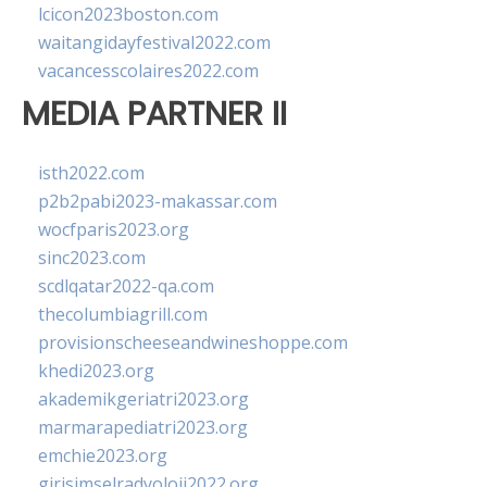
lcicon2023boston.com
waitangidayfestival2022.com
vacancesscolaires2022.com
MEDIA PARTNER II
isth2022.com
p2b2pabi2023-makassar.com
wocfparis2023.org
sinc2023.com
scdlqatar2022-qa.com
thecolumbiagrill.com
provisionscheeseandwineshoppe.com
khedi2023.org
akademikgeriatri2023.org
marmarapediatri2023.org
emchie2023.org
girisimselradyoloji2022.org