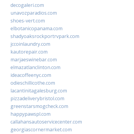
decogaleri.com
unavozparadios.com
shoes-vert.com
elbotanicopanama.com
shadyoaksrockportrvpark.com
jccoinlaundry.com
kautorepair.com
marjaeswinebar.com
elmazatlanclinton.com
ideacoffeenyc.com
odieschillicothe.com
lacantinitagalesburg.com
pizzadeliverybristol.com
greenstarsmogcheck.com
happypawspl.com
callahansautoservicecenter.com
georgiascornermarket.com