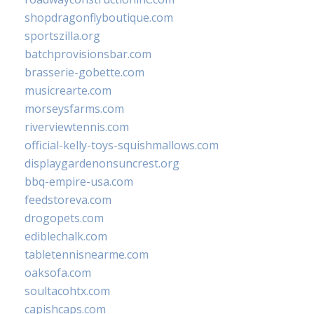
shopdragonflyboutique.com
sportszilla.org
batchprovisionsbar.com
brasserie-gobette.com
musicrearte.com
morseysfarms.com
riverviewtennis.com
official-kelly-toys-squishmallows.com
displaygardenonsuncrest.org
bbq-empire-usa.com
feedstoreva.com
drogopets.com
ediblechalk.com
tabletennisnearme.com
oaksofa.com
soultacohtx.com
capishcaps.com