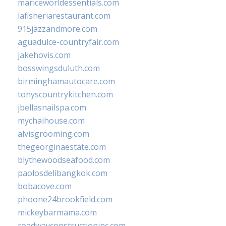
mariceworldessentials.com
lafisheriarestaurant.com
915jazzandmore.com
aguadulce-countryfair.com
jakehovis.com
bosswingsduluth.com
birminghamautocare.com
tonyscountrykitchen.com
jbellasnailspa.com
mychaihouse.com
alvisgrooming.com
thegeorginaestate.com
blythewoodseafood.com
paolosdelibangkok.com
bobacove.com
phoone24brookfield.com
mickeybarmama.com
roadwayconstructioninc.com