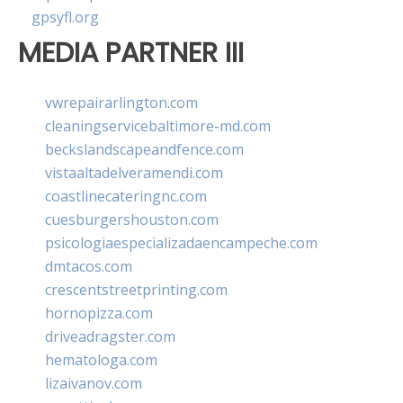
gpsyfl.org
MEDIA PARTNER III
vwrepairarlington.com
cleaningservicebaltimore-md.com
beckslandscapeandfence.com
vistaaltadelveramendi.com
coastlinecateringnc.com
cuesburgershouston.com
psicologiaespecializadaencampeche.com
dmtacos.com
crescentstreetprinting.com
hornopizza.com
driveadragster.com
hematologa.com
lizaivanov.com