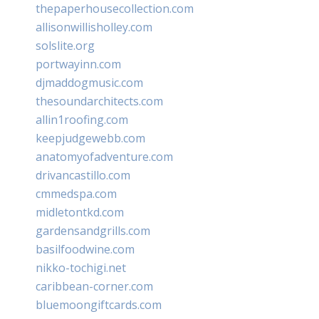
thepaperhousecollection.com
allisonwillisholley.com
solslite.org
portwayinn.com
djmaddogmusic.com
thesoundarchitects.com
allin1roofing.com
keepjudgewebb.com
anatomyofadventure.com
drivancastillo.com
cmmedspa.com
midletontkd.com
gardensandgrills.com
basilfoodwine.com
nikko-tochigi.net
caribbean-corner.com
bluemoongiftcards.com