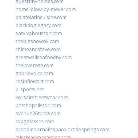
guesttinyhomes.com
home-plow-by-meyer.com
palatelatincuisine.com
blackdoglegacy.com
eatvivahouston.com
thebigshowok.com
chimeandstave.com
greatwallseafoodny.com
theloverose.com
gabriovoice.com
resinflowart.com
p-sports.net
korsairstreetwear.com
petshopallston.com
avenue26tacos.com
topgglasses.com
broadmoornailsspacoloradosprings.com
missblackpasadena.com