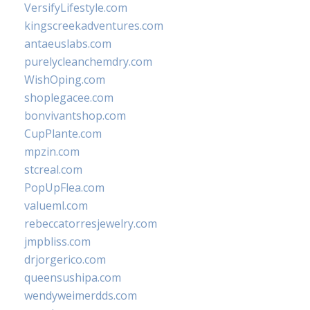
VersifyLifestyle.com
kingscreekadventures.com
antaeuslabs.com
purelycleanchemdry.com
WishOping.com
shoplegacee.com
bonvivantshop.com
CupPlante.com
mpzin.com
stcreal.com
PopUpFlea.com
valueml.com
rebeccatorresjewelry.com
jmpbliss.com
drjorgerico.com
queensushipa.com
wendyweimerdds.com