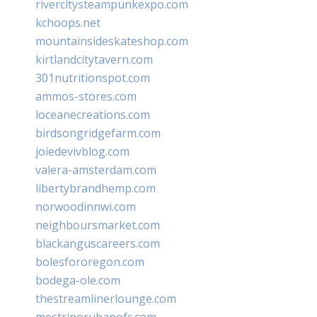
rivercitysteampunkexpo.com
kchoops.net
mountainsideskateshop.com
kirtlandcitytavern.com
301nutritionspot.com
ammos-stores.com
loceanecreations.com
birdsongridgefarm.com
joiedevivblog.com
valera-amsterdam.com
libertybrandhemp.com
norwoodinnwi.com
neighboursmarket.com
blackanguscareers.com
bolesfororegon.com
bodega-ole.com
thestreamlinerlounge.com
mestrinorubanofc.com