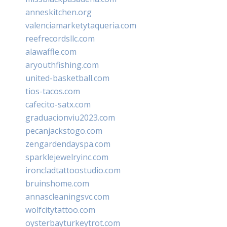
anneskitchen.org
valenciamarketytaqueria.com
reefrecordsllc.com
alawaffle.com
aryouthfishing.com
united-basketball.com
tios-tacos.com
cafecito-satx.com
graduacionviu2023.com
pecanjackstogo.com
zengardendayspa.com
sparklejewelryinc.com
ironcladtattoostudio.com
bruinshome.com
annascleaningsvc.com
wolfcitytattoo.com
oysterbayturkeytrot.com