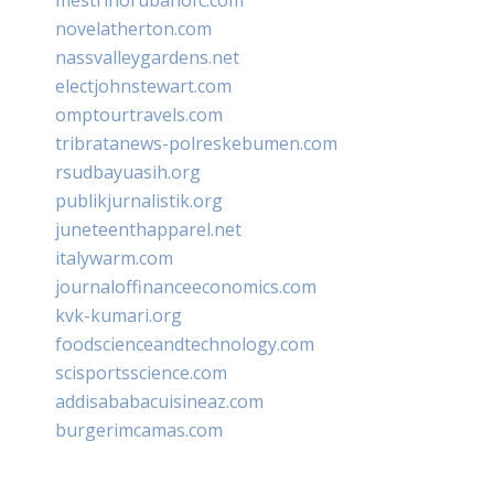
novelatherton.com
nassvalleygardens.net
electjohnstewart.com
omptourtravels.com
tribratanews-polreskebumen.com
rsudbayuasih.org
publikjurnalistik.org
juneteenthapparel.net
italywarm.com
journaloffinanceeconomics.com
kvk-kumari.org
foodscienceandtechnology.com
scisportsscience.com
addisababacuisineaz.com
burgerimcamas.com