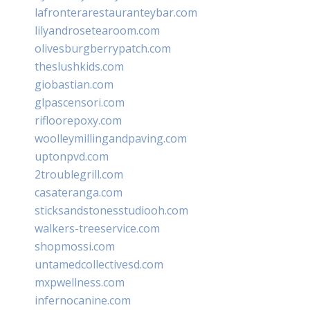
lafronterarestauranteybar.com
lilyandrosetearoom.com
olivesburgberrypatch.com
theslushkids.com
giobastian.com
glpascensori.com
rifloorepoxy.com
woolleymillingandpaving.com
uptonpvd.com
2troublegrill.com
casateranga.com
sticksandstonesstudiooh.com
walkers-treeservice.com
shopmossi.com
untamedcollectivesd.com
mxpwellness.com
infernocanine.com