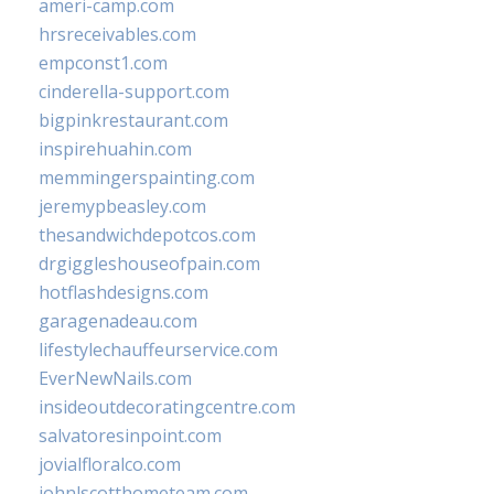
ameri-camp.com
hrsreceivables.com
empconst1.com
cinderella-support.com
bigpinkrestaurant.com
inspirehuahin.com
memmingerspainting.com
jeremypbeasley.com
thesandwichdepotcos.com
drgiggleshouseofpain.com
hotflashdesigns.com
garagenadeau.com
lifestylechauffeurservice.com
EverNewNails.com
insideoutdecoratingcentre.com
salvatoresinpoint.com
jovialfloralco.com
johnlscotthometeam.com