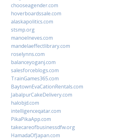
chooseagender.com
hoverboardssale.com
alaskapolitics.com
stsmp.org
manoelneves.com
mandelaeffectlibrary.com
roselynns.com
balanceyoganj.com
salesforceblogs.com
TrainGames365.com
BaytownEvaCationRentals.com
JabalpurCakeDelivery.com
halobjd.com
intelligenceqatar.com
PikaPikaApp.com
takecareofbusinessdfw.org
HamadaOfJapan.com