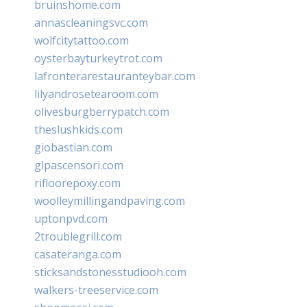
bruinshome.com
annascleaningsvc.com
wolfcitytattoo.com
oysterbayturkeytrot.com
lafronterarestauranteybar.com
lilyandrosetearoom.com
olivesburgberrypatch.com
theslushkids.com
giobastian.com
glpascensori.com
rifloorepoxy.com
woolleymillingandpaving.com
uptonpvd.com
2troublegrill.com
casateranga.com
sticksandstonesstudiooh.com
walkers-treeservice.com