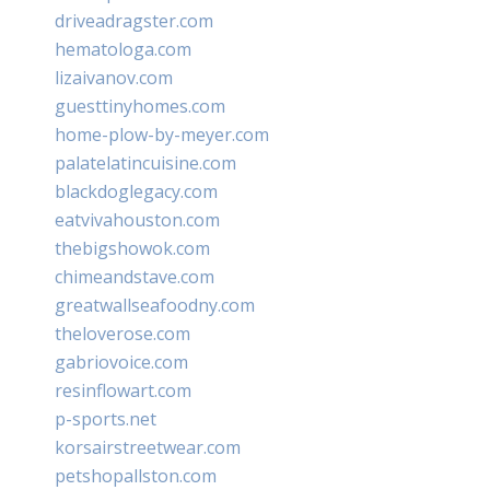
driveadragster.com
hematologa.com
lizaivanov.com
guesttinyhomes.com
home-plow-by-meyer.com
palatelatincuisine.com
blackdoglegacy.com
eatvivahouston.com
thebigshowok.com
chimeandstave.com
greatwallseafoodny.com
theloverose.com
gabriovoice.com
resinflowart.com
p-sports.net
korsairstreetwear.com
petshopallston.com