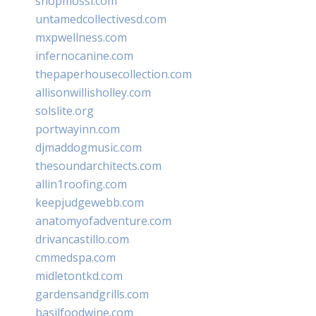
shopmossi.com
untamedcollectivesd.com
mxpwellness.com
infernocanine.com
thepaperhousecollection.com
allisonwillisholley.com
solslite.org
portwayinn.com
djmaddogmusic.com
thesoundarchitects.com
allin1roofing.com
keepjudgewebb.com
anatomyofadventure.com
drivancastillo.com
cmmedspa.com
midletontkd.com
gardensandgrills.com
basilfoodwine.com