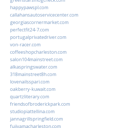
greenstarsmogcheck.com
happypawspl.com
callahansautoservicecenter.com
georgiascornermarket.com
perfectfit24-7.com
portugalprivatedriver.com
von-racer.com
coffeeshopcharleston.com
salon104mainstreet.com
alkaspringswater.com
318mainstreet8h.com
lovenailsspari.com
oakberry-kuwait.com
quartzliterary.com
friendsofbroderickpark.com
studiopiattellina.com
jannagrillspringfield.com
fujiyamacharleston.com