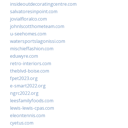
insideoutdecoratingcentre.com
salvatoresinpoint.com
jovialfloralco.com
johnlscotthometeam.com
u-seehomes.com
watersportslagonissi.com
mischieffashion.com
eduwyre.com
retro-interiors.com
theblvd-boise.com
fpet2023.org
e-smart2022.org
ngrc2022.org
leesfamilyfoods.com
lewis-lewis-cpas.com
eleontennis.com
cyetus.com