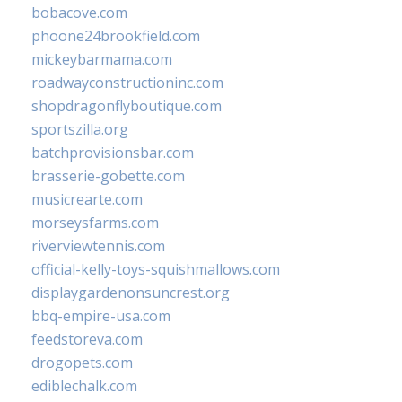
bobacove.com
phoone24brookfield.com
mickeybarmama.com
roadwayconstructioninc.com
shopdragonflyboutique.com
sportszilla.org
batchprovisionsbar.com
brasserie-gobette.com
musicrearte.com
morseysfarms.com
riverviewtennis.com
official-kelly-toys-squishmallows.com
displaygardenonsuncrest.org
bbq-empire-usa.com
feedstoreva.com
drogopets.com
ediblechalk.com