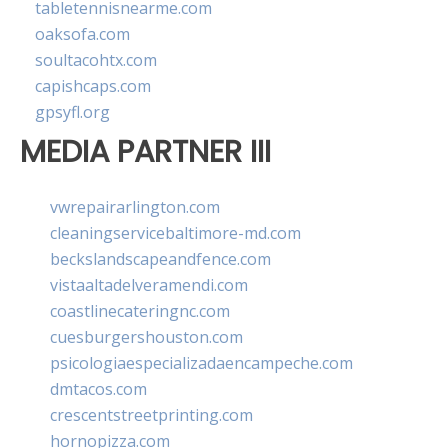
tabletennisnearme.com
oaksofa.com
soultacohtx.com
capishcaps.com
gpsyfl.org
MEDIA PARTNER III
vwrepairarlington.com
cleaningservicebaltimore-md.com
beckslandscapeandfence.com
vistaaltadelveramendi.com
coastlinecateringnc.com
cuesburgershouston.com
psicologiaespecializadaencampeche.com
dmtacos.com
crescentstreetprinting.com
hornopizza.com