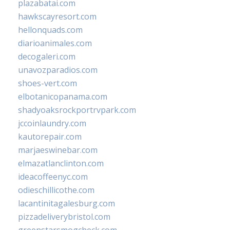
plazabatai.com
hawkscayresort.com
hellonquads.com
diarioanimales.com
decogaleri.com
unavozparadios.com
shoes-vert.com
elbotanicopanama.com
shadyoaksrockportrvpark.com
jccoinlaundry.com
kautorepair.com
marjaeswinebar.com
elmazatlanclinton.com
ideacoffeenyc.com
odieschillicothe.com
lacantinitagalesburg.com
pizzadeliverybristol.com