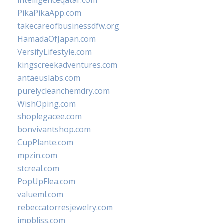
intelligenceqatar.com
PikaPikaApp.com
takecareofbusinessdfw.org
HamadaOfJapan.com
VersifyLifestyle.com
kingscreekadventures.com
antaeuslabs.com
purelycleanchemdry.com
WishOping.com
shoplegacee.com
bonvivantshop.com
CupPlante.com
mpzin.com
stcreal.com
PopUpFlea.com
valueml.com
rebeccatorresjewelry.com
jmpbliss.com