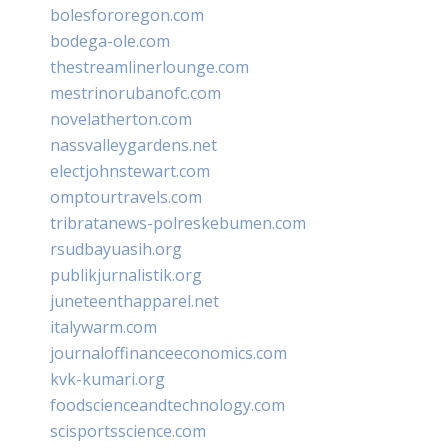
bolesfororegon.com
bodega-ole.com
thestreamlinerlounge.com
mestrinorubanofc.com
novelatherton.com
nassvalleygardens.net
electjohnstewart.com
omptourtravels.com
tribratanews-polreskebumen.com
rsudbayuasih.org
publikjurnalistik.org
juneteenthapparel.net
italywarm.com
journaloffinanceeconomics.com
kvk-kumari.org
foodscienceandtechnology.com
scisportsscience.com