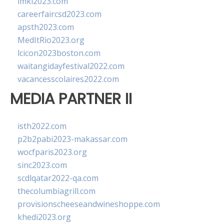
imkl2023.com
careerfaircsd2023.com
apsth2023.com
MedItRio2023.org
lcicon2023boston.com
waitangidayfestival2022.com
vacancesscolaires2022.com
MEDIA PARTNER II
isth2022.com
p2b2pabi2023-makassar.com
wocfparis2023.org
sinc2023.com
scdlqatar2022-qa.com
thecolumbiagrill.com
provisionscheeseandwineshoppe.com
khedi2023.org