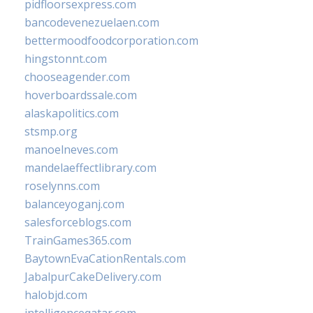
pidfloorsexpress.com
bancodevenezuelaen.com
bettermoodfoodcorporation.com
hingstonnt.com
chooseagender.com
hoverboardssale.com
alaskapolitics.com
stsmp.org
manoelneves.com
mandelaeffectlibrary.com
roselynns.com
balanceyoganj.com
salesforceblogs.com
TrainGames365.com
BaytownEvaCationRentals.com
JabalpurCakeDelivery.com
halobjd.com