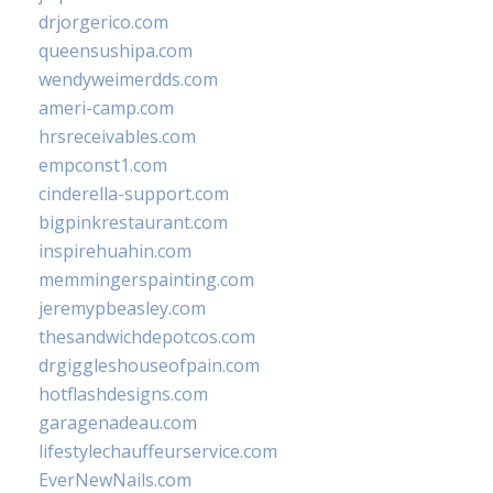
drjorgerico.com
queensushipa.com
wendyweimerdds.com
ameri-camp.com
hrsreceivables.com
empconst1.com
cinderella-support.com
bigpinkrestaurant.com
inspirehuahin.com
memmingerspainting.com
jeremypbeasley.com
thesandwichdepotcos.com
drgiggleshouseofpain.com
hotflashdesigns.com
garagenadeau.com
lifestylechauffeurservice.com
EverNewNails.com