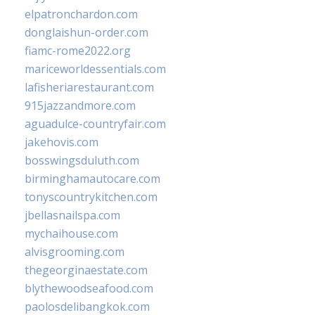
elpatronchardon.com
donglaishun-order.com
fiamc-rome2022.org
mariceworldessentials.com
lafisheriarestaurant.com
915jazzandmore.com
aguadulce-countryfair.com
jakehovis.com
bosswingsduluth.com
birminghamautocare.com
tonyscountrykitchen.com
jbellasnailspa.com
mychaihouse.com
alvisgrooming.com
thegeorginaestate.com
blythewoodseafood.com
paolosdelibangkok.com