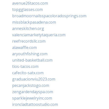
avenue26tacos.com
topgglasses.com
broadmoornailsspacoloradosprings.com
missblackpasadena.com
anneskitchen.org
valenciamarketytaqueria.com
reefrecordsllc.com
alawaffle.com
aryouthfishing.com
united-basketball.com
tios-tacos.com
cafecito-satx.com
graduacionviu2023.com
pecanjackstogo.com
zengardendayspa.com
sparklejewelryinc.com
ironcladtattoostudio.com