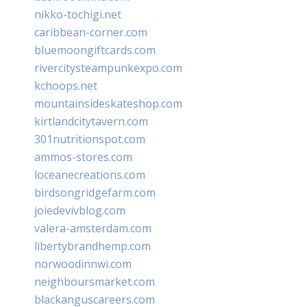
nikko-tochigi.net
caribbean-corner.com
bluemoongiftcards.com
rivercitysteampunkexpo.com
kchoops.net
mountainsideskateshop.com
kirtlandcitytavern.com
301nutritionspot.com
ammos-stores.com
loceanecreations.com
birdsongridgefarm.com
joiedevivblog.com
valera-amsterdam.com
libertybrandhemp.com
norwoodinnwi.com
neighboursmarket.com
blackanguscareers.com