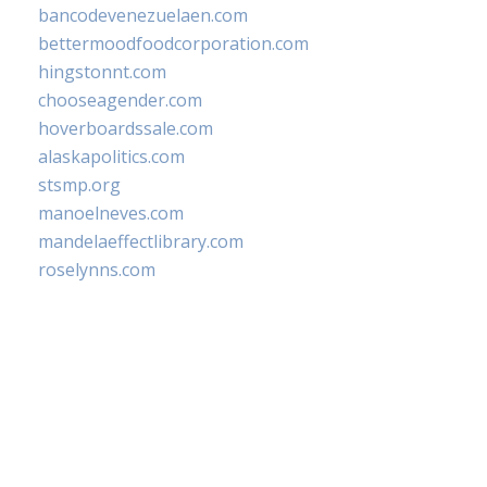
bancodevenezuelaen.com
bettermoodfoodcorporation.com
hingstonnt.com
chooseagender.com
hoverboardssale.com
alaskapolitics.com
stsmp.org
manoelneves.com
mandelaeffectlibrary.com
roselynns.com
balanceyoganj.com
salesforceblogs.com
TrainGames365.com
BaytownEvaCationRentals.com
JabalpurCakeDelivery.com
halobjd.com
intelligenceqatar.com