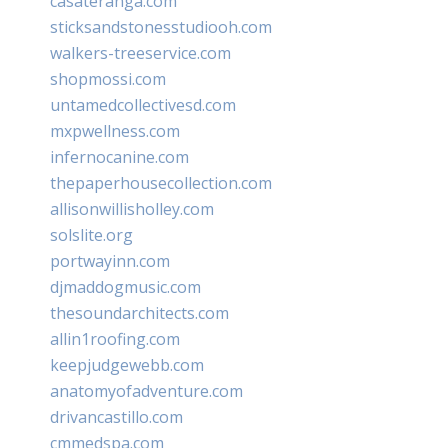
casateranga.com
sticksandstonesstudiooh.com
walkers-treeservice.com
shopmossi.com
untamedcollectivesd.com
mxpwellness.com
infernocanine.com
thepaperhousecollection.com
allisonwillisholley.com
solslite.org
portwayinn.com
djmaddogmusic.com
thesoundarchitects.com
allin1roofing.com
keepjudgewebb.com
anatomyofadventure.com
drivancastillo.com
cmmedspa.com