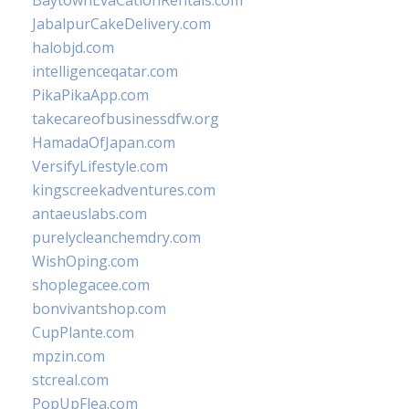
BaytownEvaCationRentals.com
JabalpurCakeDelivery.com
halobjd.com
intelligenceqatar.com
PikaPikaApp.com
takecareofbusinessdfw.org
HamadaOfJapan.com
VersifyLifestyle.com
kingscreekadventures.com
antaeuslabs.com
purelycleanchemdry.com
WishOping.com
shoplegacee.com
bonvivantshop.com
CupPlante.com
mpzin.com
stcreal.com
PopUpFlea.com