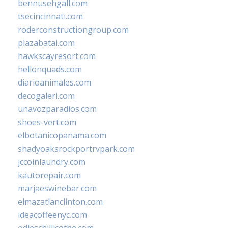
bennusehgall.com
tsecincinnati.com
roderconstructiongroup.com
plazabatai.com
hawkscayresort.com
hellonquads.com
diarioanimales.com
decogaleri.com
unavozparadios.com
shoes-vert.com
elbotanicopanama.com
shadyoaksrockportrvpark.com
jccoinlaundry.com
kautorepair.com
marjaeswinebar.com
elmazatlanclinton.com
ideacoffeenyc.com