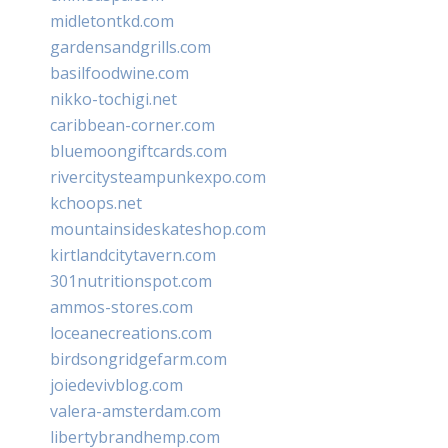
midletontkd.com
gardensandgrills.com
basilfoodwine.com
nikko-tochigi.net
caribbean-corner.com
bluemoongiftcards.com
rivercitysteampunkexpo.com
kchoops.net
mountainsideskateshop.com
kirtlandcitytavern.com
301nutritionspot.com
ammos-stores.com
loceanecreations.com
birdsongridgefarm.com
joiedevivblog.com
valera-amsterdam.com
libertybrandhemp.com