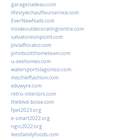
garagenadeau.com
lifestylechauffeurservice.com
EverNewNails.com
insideoutdecoratingcentre.com
salvatoresinpoint.com
jovialfloralco.com
johnlscotthometeam.com
u-seehomes.com
watersportslagonissi.com
mischieffashion.com
eduwyre.com
retro-interiors.com
theblvd-boise.com
fpet2023.org
e-smart2022.org
ngrc2022.org
leesfamilyfoods.com