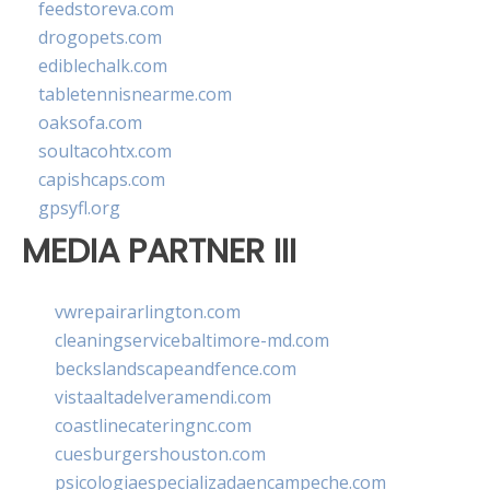
feedstoreva.com
drogopets.com
ediblechalk.com
tabletennisnearme.com
oaksofa.com
soultacohtx.com
capishcaps.com
gpsyfl.org
MEDIA PARTNER III
vwrepairarlington.com
cleaningservicebaltimore-md.com
beckslandscapeandfence.com
vistaaltadelveramendi.com
coastlinecateringnc.com
cuesburgershouston.com
psicologiaespecializadaencampeche.com