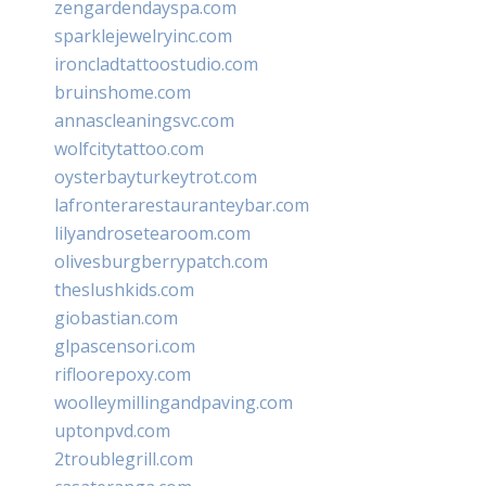
zengardendayspa.com
sparklejewelryinc.com
ironcladtattoostudio.com
bruinshome.com
annascleaningsvc.com
wolfcitytattoo.com
oysterbayturkeytrot.com
lafronterarestauranteybar.com
lilyandrosetearoom.com
olivesburgberrypatch.com
theslushkids.com
giobastian.com
glpascensori.com
rifloorepoxy.com
woolleymillingandpaving.com
uptonpvd.com
2troublegrill.com