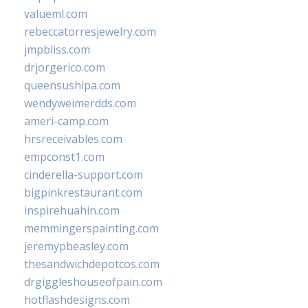
valueml.com
rebeccatorresjewelry.com
jmpbliss.com
drjorgerico.com
queensushipa.com
wendyweimerdds.com
ameri-camp.com
hrsreceivables.com
empconst1.com
cinderella-support.com
bigpinkrestaurant.com
inspirehuahin.com
memmingerspainting.com
jeremypbeasley.com
thesandwichdepotcos.com
drgiggleshouseofpain.com
hotflashdesigns.com