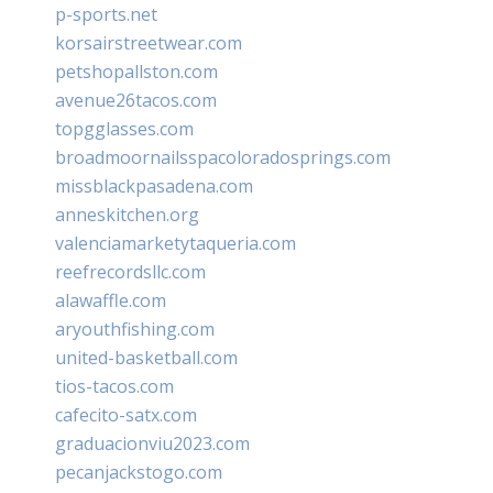
p-sports.net
korsairstreetwear.com
petshopallston.com
avenue26tacos.com
topgglasses.com
broadmoornailsspacoloradosprings.com
missblackpasadena.com
anneskitchen.org
valenciamarketytaqueria.com
reefrecordsllc.com
alawaffle.com
aryouthfishing.com
united-basketball.com
tios-tacos.com
cafecito-satx.com
graduacionviu2023.com
pecanjackstogo.com