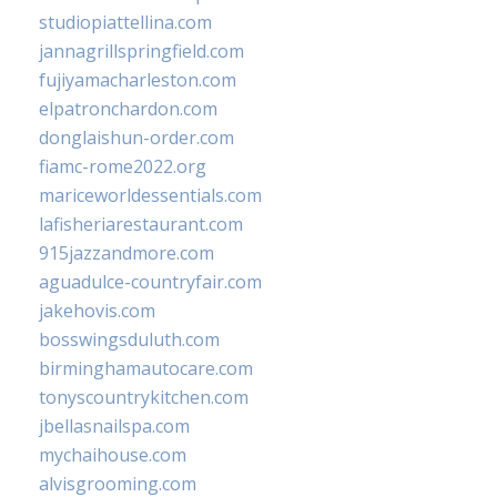
studiopiattellina.com
jannagrillspringfield.com
fujiyamacharleston.com
elpatronchardon.com
donglaishun-order.com
fiamc-rome2022.org
mariceworldessentials.com
lafisheriarestaurant.com
915jazzandmore.com
aguadulce-countryfair.com
jakehovis.com
bosswingsduluth.com
birminghamautocare.com
tonyscountrykitchen.com
jbellasnailspa.com
mychaihouse.com
alvisgrooming.com