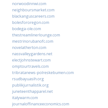
norwoodinnwi.com
neighboursmarket.com
blackanguscareers.com
bolesfororegon.com
bodega-ole.com
thestreamlinerlounge.com
mestrinorubanofc.com
novelatherton.com
nassvalleygardens.net
electjohnstewart.com
omptourtravels.com
tribratanews-polreskebumen.com
rsudbayuasih.org
publikjurnalistik.org
juneteenthapparel.net
italywarm.com
journaloffinanceeconomics.com