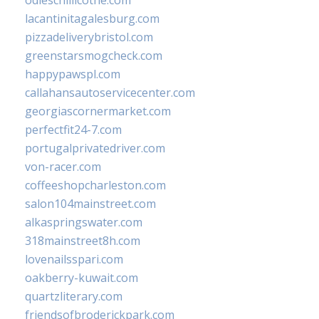
odieschillicothe.com
lacantinitagalesburg.com
pizzadeliverybristol.com
greenstarsmogcheck.com
happypawspl.com
callahansautoservicecenter.com
georgiascornermarket.com
perfectfit24-7.com
portugalprivatedriver.com
von-racer.com
coffeeshopcharleston.com
salon104mainstreet.com
alkaspringswater.com
318mainstreet8h.com
lovenailsspari.com
oakberry-kuwait.com
quartzliterary.com
friendsofbroderickpark.com