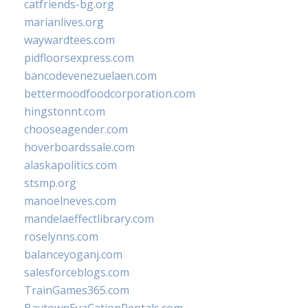
catfriends-bg.org
marianlives.org
waywardtees.com
pidfloorsexpress.com
bancodevenezuelaen.com
bettermoodfoodcorporation.com
hingstonnt.com
chooseagender.com
hoverboardssale.com
alaskapolitics.com
stsmp.org
manoelneves.com
mandelaeffectlibrary.com
roselynns.com
balanceyoganj.com
salesforceblogs.com
TrainGames365.com