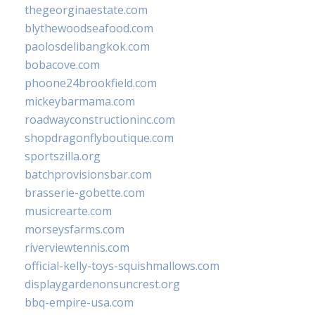
thegeorginaestate.com
blythewoodseafood.com
paolosdelibangkok.com
bobacove.com
phoone24brookfield.com
mickeybarmama.com
roadwayconstructioninc.com
shopdragonflyboutique.com
sportszilla.org
batchprovisionsbar.com
brasserie-gobette.com
musicrearte.com
morseysfarms.com
riverviewtennis.com
official-kelly-toys-squishmallows.com
displaygardenonsuncrest.org
bbq-empire-usa.com