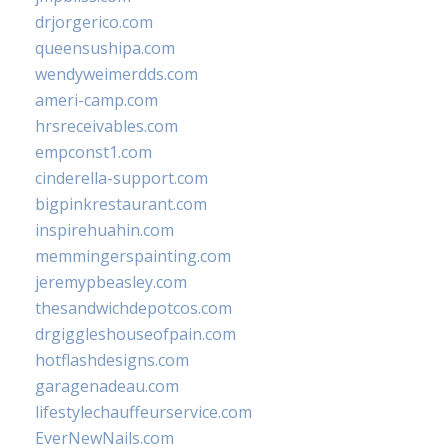
drjorgerico.com
queensushipa.com
wendyweimerdds.com
ameri-camp.com
hrsreceivables.com
empconst1.com
cinderella-support.com
bigpinkrestaurant.com
inspirehuahin.com
memmingerspainting.com
jeremypbeasley.com
thesandwichdepotcos.com
drgiggleshouseofpain.com
hotflashdesigns.com
garagenadeau.com
lifestylechauffeurservice.com
EverNewNails.com