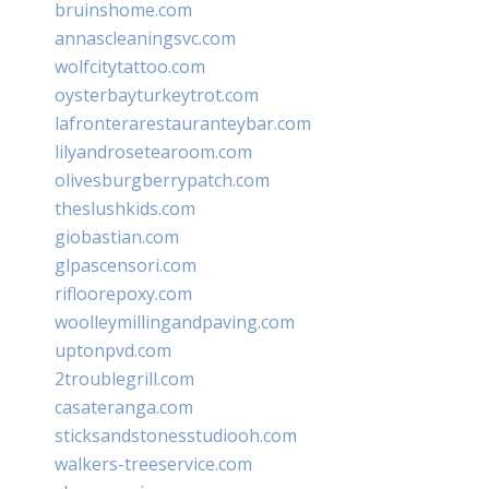
bruinshome.com
annascleaningsvc.com
wolfcitytattoo.com
oysterbayturkeytrot.com
lafronterarestauranteybar.com
lilyandrosetearoom.com
olivesburgberrypatch.com
theslushkids.com
giobastian.com
glpascensori.com
rifloorepoxy.com
woolleymillingandpaving.com
uptonpvd.com
2troublegrill.com
casateranga.com
sticksandstonesstudiooh.com
walkers-treeservice.com