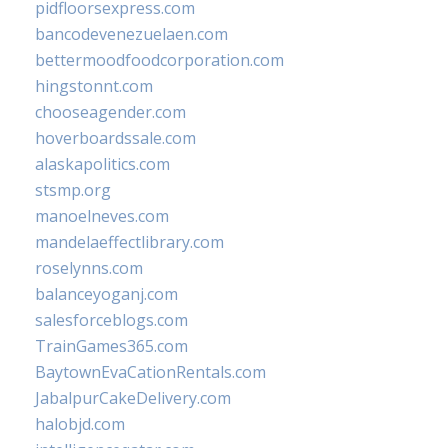
pidfloorsexpress.com
bancodevenezuelaen.com
bettermoodfoodcorporation.com
hingstonnt.com
chooseagender.com
hoverboardssale.com
alaskapolitics.com
stsmp.org
manoelneves.com
mandelaeffectlibrary.com
roselynns.com
balanceyoganj.com
salesforceblogs.com
TrainGames365.com
BaytownEvaCationRentals.com
JabalpurCakeDelivery.com
halobjd.com