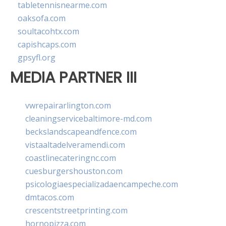
tabletennisnearme.com
oaksofa.com
soultacohtx.com
capishcaps.com
gpsyfl.org
MEDIA PARTNER III
vwrepairarlington.com
cleaningservicebaltimore-md.com
beckslandscapeandfence.com
vistaaltadelveramendi.com
coastlinecateringnc.com
cuesburgershouston.com
psicologiaespecializadaencampeche.com
dmtacos.com
crescentstreetprinting.com
hornopizza.com