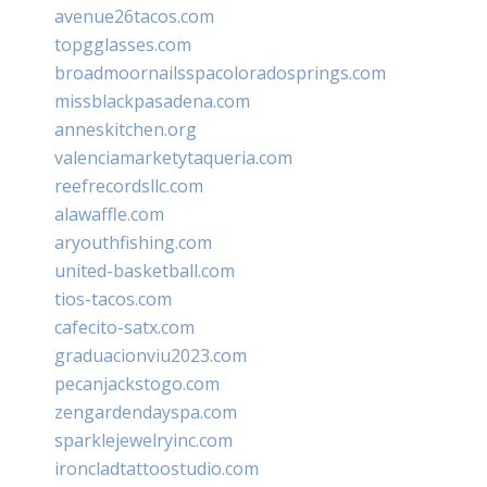
avenue26tacos.com
topgglasses.com
broadmoornailsspacoloradosprings.com
missblackpasadena.com
anneskitchen.org
valenciamarketytaqueria.com
reefrecordsllc.com
alawaffle.com
aryouthfishing.com
united-basketball.com
tios-tacos.com
cafecito-satx.com
graduacionviu2023.com
pecanjackstogo.com
zengardendayspa.com
sparklejewelryinc.com
ironcladtattoostudio.com