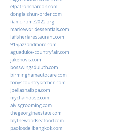
elpatronchardon.com
donglaishun-order.com
fiamc-rome2022.org
mariceworldessentials.com
lafisheriarestaurant.com
915jazzandmore.com
aguadulce-countryfair.com
jakehovis.com
bosswingsduluth.com
birminghamautocare.com
tonyscountrykitchen.com
jbellasnailspa.com
mychaihouse.com
alvisgrooming.com
thegeorginaestate.com
blythewoodseafood.com
paolosdelibangkok.com