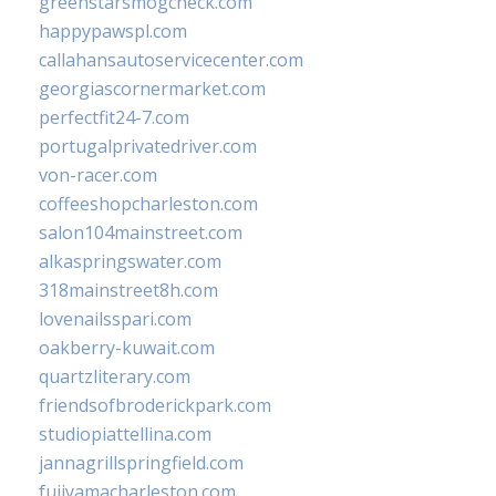
greenstarsmogcheck.com
happypawspl.com
callahansautoservicecenter.com
georgiascornermarket.com
perfectfit24-7.com
portugalprivatedriver.com
von-racer.com
coffeeshopcharleston.com
salon104mainstreet.com
alkaspringswater.com
318mainstreet8h.com
lovenailsspari.com
oakberry-kuwait.com
quartzliterary.com
friendsofbroderickpark.com
studiopiattellina.com
jannagrillspringfield.com
fujiyamacharleston.com