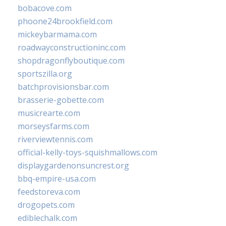
bobacove.com
phoone24brookfield.com
mickeybarmama.com
roadwayconstructioninc.com
shopdragonflyboutique.com
sportszilla.org
batchprovisionsbar.com
brasserie-gobette.com
musicrearte.com
morseysfarms.com
riverviewtennis.com
official-kelly-toys-squishmallows.com
displaygardenonsuncrest.org
bbq-empire-usa.com
feedstoreva.com
drogopets.com
ediblechalk.com