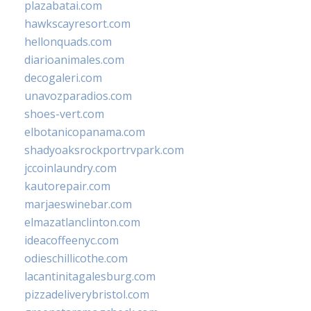
plazabatai.com
hawkscayresort.com
hellonquads.com
diarioanimales.com
decogaleri.com
unavozparadios.com
shoes-vert.com
elbotanicopanama.com
shadyoaksrockportrvpark.com
jccoinlaundry.com
kautorepair.com
marjaeswinebar.com
elmazatlanclinton.com
ideacoffeenyc.com
odieschillicothe.com
lacantinitagalesburg.com
pizzadeliverybristol.com