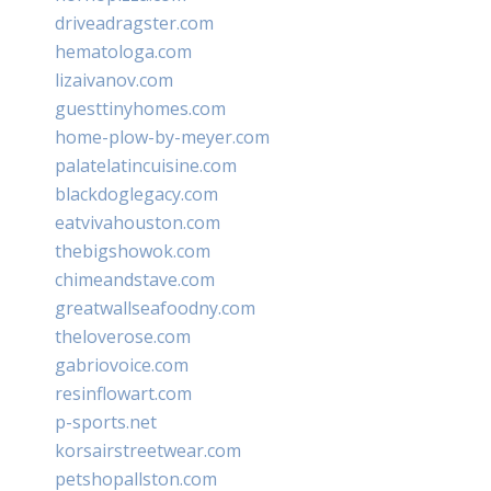
driveadragster.com
hematologa.com
lizaivanov.com
guesttinyhomes.com
home-plow-by-meyer.com
palatelatincuisine.com
blackdoglegacy.com
eatvivahouston.com
thebigshowok.com
chimeandstave.com
greatwallseafoodny.com
theloverose.com
gabriovoice.com
resinflowart.com
p-sports.net
korsairstreetwear.com
petshopallston.com