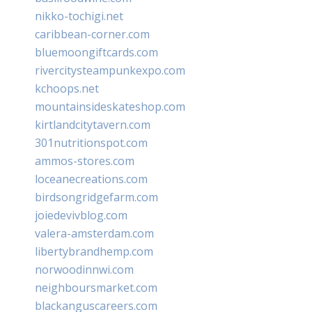
nikko-tochigi.net
caribbean-corner.com
bluemoongiftcards.com
rivercitysteampunkexpo.com
kchoops.net
mountainsideskateshop.com
kirtlandcitytavern.com
301nutritionspot.com
ammos-stores.com
loceanecreations.com
birdsongridgefarm.com
joiedevivblog.com
valera-amsterdam.com
libertybrandhemp.com
norwoodinnwi.com
neighboursmarket.com
blackanguscareers.com