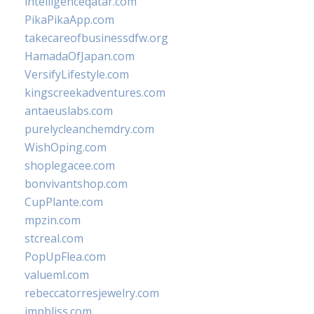
intelligenceqatar.com
PikaPikaApp.com
takecareofbusinessdfw.org
HamadaOfJapan.com
VersifyLifestyle.com
kingscreekadventures.com
antaeuslabs.com
purelycleanchemdry.com
WishOping.com
shoplegacee.com
bonvivantshop.com
CupPlante.com
mpzin.com
stcreal.com
PopUpFlea.com
valueml.com
rebeccatorresjewelry.com
jmpbliss.com