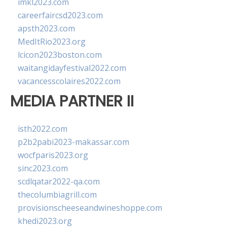
imkl2023.com
careerfaircsd2023.com
apsth2023.com
MedItRio2023.org
lcicon2023boston.com
waitangidayfestival2022.com
vacancesscolaires2022.com
MEDIA PARTNER II
isth2022.com
p2b2pabi2023-makassar.com
wocfparis2023.org
sinc2023.com
scdlqatar2022-qa.com
thecolumbiagrill.com
provisionscheeseandwineshoppe.com
khedi2023.org