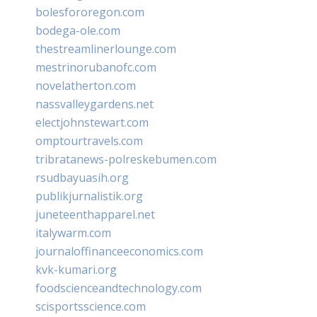
bolesfororegon.com
bodega-ole.com
thestreamlinerlounge.com
mestrinorubanofc.com
novelatherton.com
nassvalleygardens.net
electjohnstewart.com
omptourtravels.com
tribratanews-polreskebumen.com
rsudbayuasih.org
publikjurnalistik.org
juneteenthapparel.net
italywarm.com
journaloffinanceeconomics.com
kvk-kumari.org
foodscienceandtechnology.com
scisportsscience.com