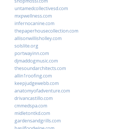
shopmossi.com
untamedcollectivesd.com
mxpwellness.com
infernocanine.com
thepaperhousecollection.com
allisonwillisholley.com
solslite.org
portwayinn.com
djmaddogmusic.com
thesoundarchitects.com
allin1roofing.com
keepjudgewebb.com
anatomyofadventure.com
drivancastillo.com
cmmedspa.com
midletontkd.com
gardensandgrills.com
basilfoodwine.com