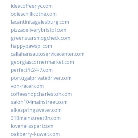
ideacoffeenyc.com
odieschillicothe.com
lacantinitagalesburg.com
pizzadeliverybristol.com
greenstarsmogcheck.com
happypawspl.com
callahansautoservicecenter.com
georgiascornermarket.com
perfectfit24-7.com
portugalprivatedriver.com
von-racer.com
coffeeshopcharleston.com
salon104mainstreet.com
alkaspringswater.com
318mainstreet8h.com
lovenailsspari.com
oakberry-kuwait.com