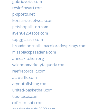
gabriovoice.com
resinflowart.com
p-sports.net
korsairstreetwear.com
petshopallston.com
avenue26tacos.com
topgglasses.com
broadmoornailsspacoloradosprings.com
missblackpasadena.com
anneskitchen.org
valenciamarketytaqueria.com
reefrecordsllc.com
alawaffle.com
aryouthfishing.com
united-basketball.com
tios-tacos.com
cafecito-satx.com
graduacionviu2023.com