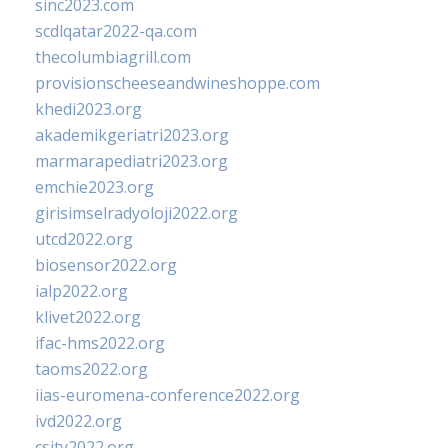
sinc2023.com
scdlqatar2022-qa.com
thecolumbiagrill.com
provisionscheeseandwineshoppe.com
khedi2023.org
akademikgeriatri2023.org
marmarapediatri2023.org
emchie2023.org
girisimselradyoloji2022.org
utcd2022.org
biosensor2022.org
ialp2022.org
klivet2022.org
ifac-hms2022.org
taoms2022.org
iias-euromena-conference2022.org
ivd2022.org
csity2022.org