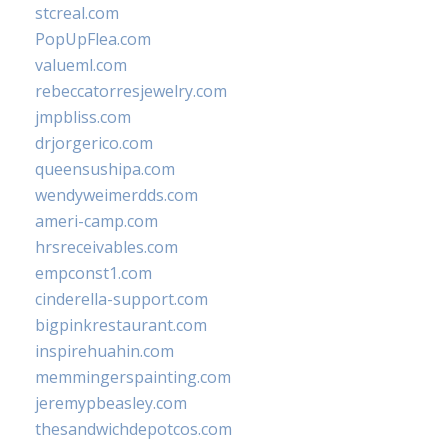
stcreal.com
PopUpFlea.com
valueml.com
rebeccatorresjewelry.com
jmpbliss.com
drjorgerico.com
queensushipa.com
wendyweimerdds.com
ameri-camp.com
hrsreceivables.com
empconst1.com
cinderella-support.com
bigpinkrestaurant.com
inspirehuahin.com
memmingerspainting.com
jeremypbeasley.com
thesandwichdepotcos.com