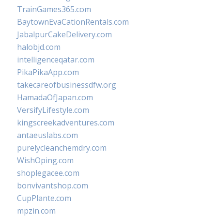
TrainGames365.com
BaytownEvaCationRentals.com
JabalpurCakeDelivery.com
halobjd.com
intelligenceqatar.com
PikaPikaApp.com
takecareofbusinessdfw.org
HamadaOfJapan.com
VersifyLifestyle.com
kingscreekadventures.com
antaeuslabs.com
purelycleanchemdry.com
WishOping.com
shoplegacee.com
bonvivantshop.com
CupPlante.com
mpzin.com