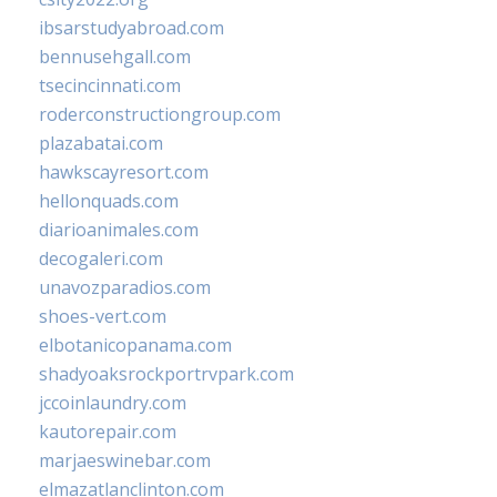
ibsarstudyabroad.com
bennusehgall.com
tsecincinnati.com
roderconstructiongroup.com
plazabatai.com
hawkscayresort.com
hellonquads.com
diarioanimales.com
decogaleri.com
unavozparadios.com
shoes-vert.com
elbotanicopanama.com
shadyoaksrockportrvpark.com
jccoinlaundry.com
kautorepair.com
marjaeswinebar.com
elmazatlanclinton.com