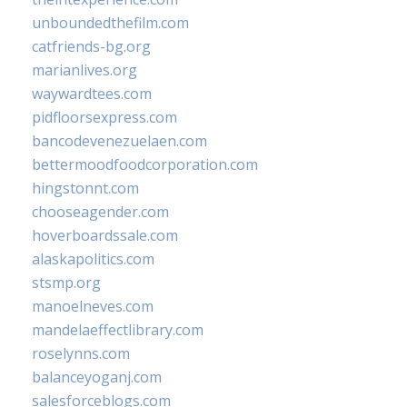
unboundedthefilm.com
catfriends-bg.org
marianlives.org
waywardtees.com
pidfloorsexpress.com
bancodevenezuelaen.com
bettermoodfoodcorporation.com
hingstonnt.com
chooseagender.com
hoverboardssale.com
alaskapolitics.com
stsmp.org
manoelneves.com
mandelaeffectlibrary.com
roselynns.com
balanceyoganj.com
salesforceblogs.com