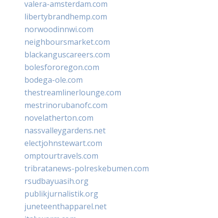
valera-amsterdam.com
libertybrandhemp.com
norwoodinnwi.com
neighboursmarket.com
blackanguscareers.com
bolesfororegon.com
bodega-ole.com
thestreamlinerlounge.com
mestrinorubanofc.com
novelatherton.com
nassvalleygardens.net
electjohnstewart.com
omptourtravels.com
tribratanews-polreskebumen.com
rsudbayuasih.org
publikjurnalistik.org
juneteenthapparel.net