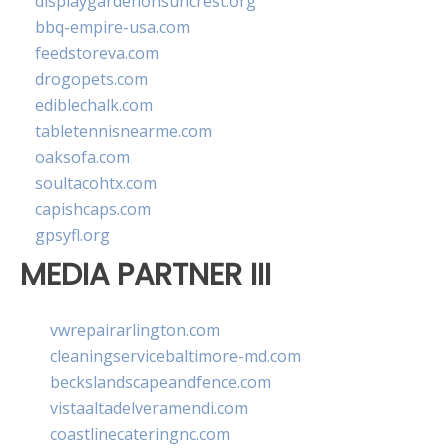
displaygardenonsuncrest.org
bbq-empire-usa.com
feedstoreva.com
drogopets.com
ediblechalk.com
tabletennisnearme.com
oaksofa.com
soultacohtx.com
capishcaps.com
gpsyfl.org
MEDIA PARTNER III
vwrepairarlington.com
cleaningservicebaltimore-md.com
beckslandscapeandfence.com
vistaaltadelveramendi.com
coastlinecateringnc.com