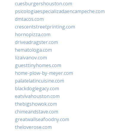
cuesburgershouston.com
psicologiaespecializadaencampeche.com
dmtacos.com
crescentstreetprinting.com
hornopizza.com
driveadragster.com
hematologa.com
lizaivanov.com
guesttinyhomes.com
home-plow-by-meyer.com
palatelatincuisine.com
blackdoglegacy.com
eatvivahouston.com
thebigshowok.com
chimeandstave.com
greatwallseafoodny.com
theloverose.com