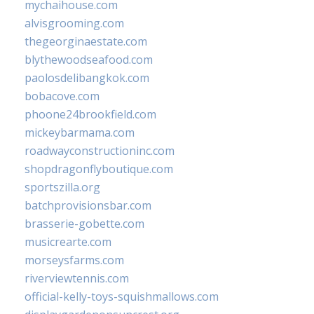
mychaihouse.com
alvisgrooming.com
thegeorginaestate.com
blythewoodseafood.com
paolosdelibangkok.com
bobacove.com
phoone24brookfield.com
mickeybarmama.com
roadwayconstructioninc.com
shopdragonflyboutique.com
sportszilla.org
batchprovisionsbar.com
brasserie-gobette.com
musicrearte.com
morseysfarms.com
riverviewtennis.com
official-kelly-toys-squishmallows.com