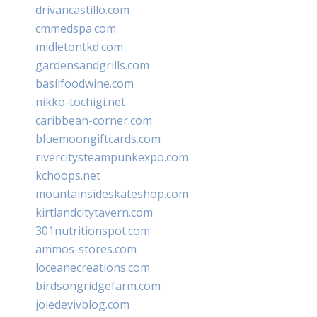
drivancastillo.com
cmmedspa.com
midletontkd.com
gardensandgrills.com
basilfoodwine.com
nikko-tochigi.net
caribbean-corner.com
bluemoongiftcards.com
rivercitysteampunkexpo.com
kchoops.net
mountainsideskateshop.com
kirtlandcitytavern.com
301nutritionspot.com
ammos-stores.com
loceanecreations.com
birdsongridgefarm.com
joiedevivblog.com