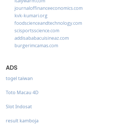
italywarm.com
journaloffinanceeconomics.com
kvk-kumari.org
foodscienceandtechnology.com
scisportsscience.com
addisababacuisineaz.com
burgerimcamas.com
ADS
togel taiwan
Toto Macau 4D
Slot Indosat
result kamboja