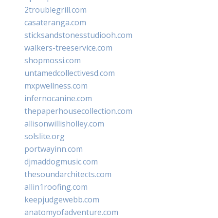
2troublegrill.com
casateranga.com
sticksandstonesstudiooh.com
walkers-treeservice.com
shopmossi.com
untamedcollectivesd.com
mxpwellness.com
infernocanine.com
thepaperhousecollection.com
allisonwillisholley.com
solslite.org
portwayinn.com
djmaddogmusic.com
thesoundarchitects.com
allin1roofing.com
keepjudgewebb.com
anatomyofadventure.com