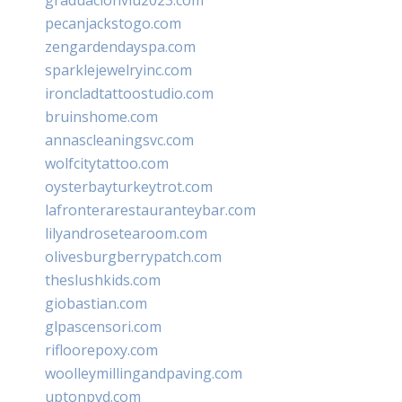
pecanjackstogo.com
zengardendayspa.com
sparklejewelryinc.com
ironcladtattoostudio.com
bruinshome.com
annascleaningsvc.com
wolfcitytattoo.com
oysterbayturkeytrot.com
lafronterarestauranteybar.com
lilyandrosetearoom.com
olivesburgberrypatch.com
theslushkids.com
giobastian.com
glpascensori.com
rifloorepoxy.com
woolleymillingandpaving.com
uptonpvd.com