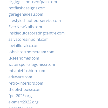
drgiggleshouseofpain.com
hotflashdesigns.com
garagenadeau.com
lifestylechauffeurservice.com
EverNewNails.com
insideoutdecoratingcentre.com
salvatoresinpoint.com
jovialfloralco.com
johnlscotthometeam.com
u-seehomes.com
watersportslagonissi.com
mischieffashion.com
eduwyre.com
retro-interiors.com
theblvd-boise.com
fpet2023.org
e-smart2022.org