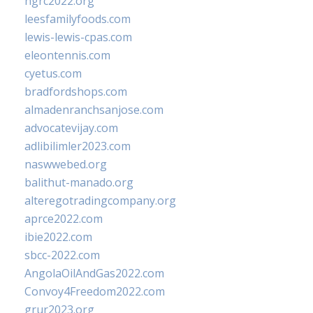
ngrc2022.org
leesfamilyfoods.com
lewis-lewis-cpas.com
eleontennis.com
cyetus.com
bradfordshops.com
almadenranchsanjose.com
advocatevijay.com
adlibilimler2023.com
naswwebed.org
balithut-manado.org
alteregotradingcompany.org
aprce2022.com
ibie2022.com
sbcc-2022.com
AngolaOilAndGas2022.com
Convoy4Freedom2022.com
grur2023.org