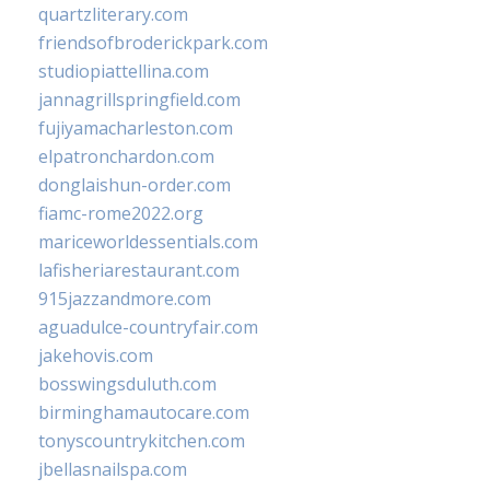
quartzliterary.com
friendsofbroderickpark.com
studiopiattellina.com
jannagrillspringfield.com
fujiyamacharleston.com
elpatronchardon.com
donglaishun-order.com
fiamc-rome2022.org
mariceworldessentials.com
lafisheriarestaurant.com
915jazzandmore.com
aguadulce-countryfair.com
jakehovis.com
bosswingsduluth.com
birminghamautocare.com
tonyscountrykitchen.com
jbellasnailspa.com