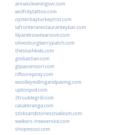
annascleaningsvc.com
wolfcitytattoo.com
oysterbayturkeytrot.com
lafronterarestauranteybar.com
lilyandrosetearoom.com
olivesburgberrypatch.com
theslushkids.com
giobastian.com
glpascensori.com
rifloorepoxy.com
woolleymillingandpaving.com
uptonpvd.com
2troublegrill.com
casateranga.com
sticksandstonesstudiooh.com
walkers-treeservice.com
shopmossi.com