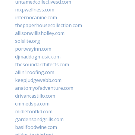
untamedcollectivesd.com
mxpwellness.com
infernocanine.com
thepaperhousecollection.com
allisonwillisholley.com
solslite.org
portwayinn.com
djmaddogmusic.com
thesoundarchitects.com
allin1roofing.com
keepjudgewebb.com
anatomyofadventure.com
drivancastillo.com
cmmedspa.com
midletontkd.com
gardensandgrills.com
basilfoodwine.com
nikko-tochigi.net