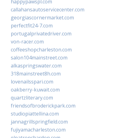
happypawspl.com
callahansautoservicecenter.com
georgiascornermarket.com
perfectfit24-7.com
portugalprivatedriver.com
von-racer.com
coffeeshopcharleston.com
salon104mainstreet.com
alkaspringswater.com
318mainstreet8h.com
lovenailsspari.com
oakberry-kuwait.com
quartzliterary.com
friendsofbroderickpark.com
studiopiattellina.com
jannagrillspringfield.com
fujiyamacharleston.com
elpatronchardon.com