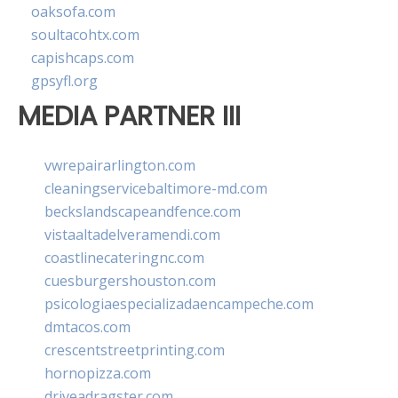
oaksofa.com
soultacohtx.com
capishcaps.com
gpsyfl.org
MEDIA PARTNER III
vwrepairarlington.com
cleaningservicebaltimore-md.com
beckslandscapeandfence.com
vistaaltadelveramendi.com
coastlinecateringnc.com
cuesburgershouston.com
psicologiaespecializadaencampeche.com
dmtacos.com
crescentstreetprinting.com
hornopizza.com
driveadragster.com