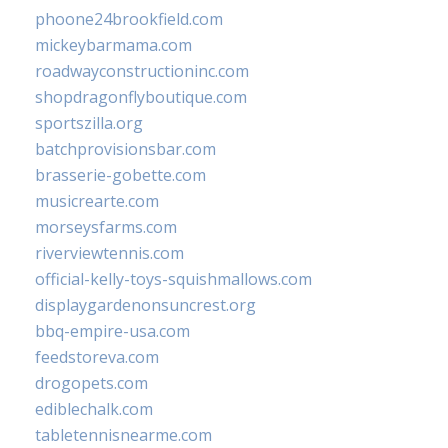
phoone24brookfield.com
mickeybarmama.com
roadwayconstructioninc.com
shopdragonflyboutique.com
sportszilla.org
batchprovisionsbar.com
brasserie-gobette.com
musicrearte.com
morseysfarms.com
riverviewtennis.com
official-kelly-toys-squishmallows.com
displaygardenonsuncrest.org
bbq-empire-usa.com
feedstoreva.com
drogopets.com
ediblechalk.com
tabletennisnearme.com