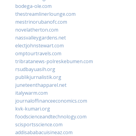
bodega-ole.com
thestreamlinerlounge.com
mestrinorubanofc.com
novelatherton.com
nassvalleygardens.net
electjohnstewart.com
omptourtravels.com
tribratanews-polreskebumen.com
rsudbayuasih.org
publikjurnalistik.org
juneteenthapparel.net
italywarm.com
journaloffinanceeconomics.com
kvk-kumari.org
foodscienceandtechnology.com
scisportsscience.com
addisababacuisineaz.com