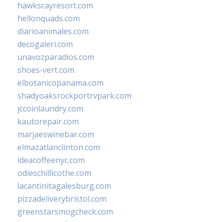
hawkscayresort.com
hellonquads.com
diarioanimales.com
decogaleri.com
unavozparadios.com
shoes-vert.com
elbotanicopanama.com
shadyoaksrockportrvpark.com
jccoinlaundry.com
kautorepair.com
marjaeswinebar.com
elmazatlanclinton.com
ideacoffeenyc.com
odieschillicothe.com
lacantinitagalesburg.com
pizzadeliverybristol.com
greenstarsmogcheck.com