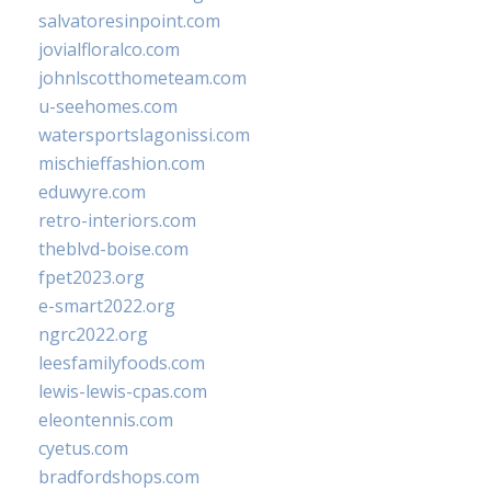
salvatoresinpoint.com
jovialfloralco.com
johnlscotthometeam.com
u-seehomes.com
watersportslagonissi.com
mischieffashion.com
eduwyre.com
retro-interiors.com
theblvd-boise.com
fpet2023.org
e-smart2022.org
ngrc2022.org
leesfamilyfoods.com
lewis-lewis-cpas.com
eleontennis.com
cyetus.com
bradfordshops.com