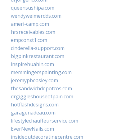
queensushipa.com
wendyweimerdds.com
ameri-camp.com
hrsreceivables.com
empconst1.com
cinderella-support.com
bigpinkrestaurant.com
inspirehuahin.com
memmingerspainting.com
jeremypbeasley.com
thesandwichdepotcos.com
drgiggleshouseofpain.com
hotflashdesigns.com
garagenadeau.com
lifestylechauffeurservice.com
EverNewNails.com
insideoutdecoratingcentre.com