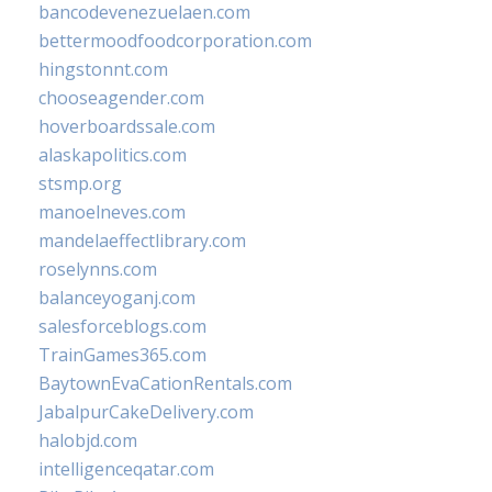
bancodevenezuelaen.com
bettermoodfoodcorporation.com
hingstonnt.com
chooseagender.com
hoverboardssale.com
alaskapolitics.com
stsmp.org
manoelneves.com
mandelaeffectlibrary.com
roselynns.com
balanceyoganj.com
salesforceblogs.com
TrainGames365.com
BaytownEvaCationRentals.com
JabalpurCakeDelivery.com
halobjd.com
intelligenceqatar.com