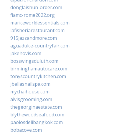
donglaishun-order.com
fiamc-rome2022.org
mariceworldessentials.com
lafisheriarestaurant.com
915jazzandmore.com
aguadulce-countryfair.com
jakehovis.com
bosswingsduluth.com
birminghamautocare.com
tonyscountrykitchen.com
jbellasnailspa.com
mychaihouse.com
alvisgrooming.com
thegeorginaestate.com
blythewoodseafood.com
paolosdelibangkok.com
bobacove.com