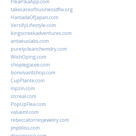
PikaPikaApp.com
takecareofbusinessdfw.org
HamadaOfJapan.com
VersifyLifestyle.com
kingscreekadventures.com
antaeuslabs.com
purelycleanchemdry.com
WishOping.com
shoplegacee.com
bonvivantshop.com
CupPlante.com
mpzin.com
stcreal.com
PopUpFlea.com
valueml.com
rebeccatorresjewelry.com
jmpbliss.com
drjorgerico.com