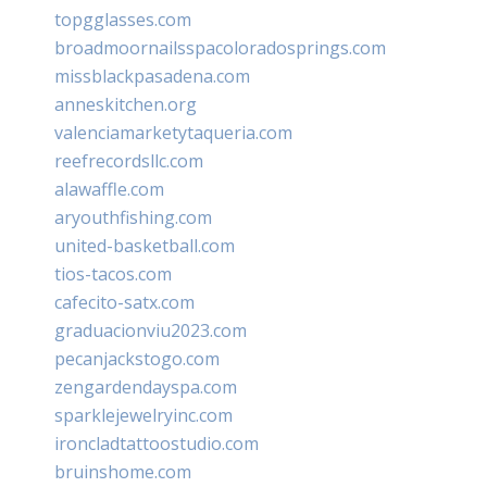
topgglasses.com
broadmoornailsspacoloradosprings.com
missblackpasadena.com
anneskitchen.org
valenciamarketytaqueria.com
reefrecordsllc.com
alawaffle.com
aryouthfishing.com
united-basketball.com
tios-tacos.com
cafecito-satx.com
graduacionviu2023.com
pecanjackstogo.com
zengardendayspa.com
sparklejewelryinc.com
ironcladtattoostudio.com
bruinshome.com