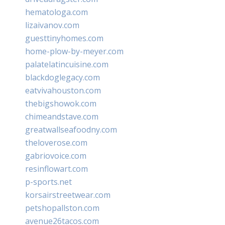
hematologa.com
lizaivanov.com
guesttinyhomes.com
home-plow-by-meyer.com
palatelatincuisine.com
blackdoglegacy.com
eatvivahouston.com
thebigshowok.com
chimeandstave.com
greatwallseafoodny.com
theloverose.com
gabriovoice.com
resinflowart.com
p-sports.net
korsairstreetwear.com
petshopallston.com
avenue26tacos.com