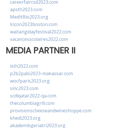
careerfaircsd2023.com
apsth2023.com
MedItRio2023.org
lcicon2023boston.com
waitangidayfestival2022.com
vacancesscolaires2022.com
MEDIA PARTNER II
isth2022.com
p2b2pabi2023-makassar.com
wocfparis2023.org
sinc2023.com
scdlqatar2022-qa.com
thecolumbiagrill.com
provisionscheeseandwineshoppe.com
khedi2023.org
akademikgeriatri2023.org