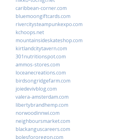
caribbean-corner.com
bluemoongiftcards.com
rivercitysteampunkexpo.com
kchoops.net
mountainsideskateshop.com
kirtlandcitytavern.com
301nutritionspot.com
ammos-stores.com
loceanecreations.com
birdsongridgefarm.com
joiedevivblog.com
valera-amsterdam.com
libertybrandhemp.com
norwoodinnwi.com
neighboursmarket.com
blackanguscareers.com
bolesfororegon.com