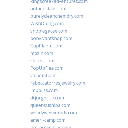
kingscreekadventures.com
antaeuslabs.com
purelycleanchemdry.com
WishOping.com
shoplegacee.com
bonvivantshop.com
CupPlante.com
mpzin.com
stcreal.com
PopUpFlea.com
valueml.com
rebeccatorresjewelry.com
jmpbliss.com
drjorgerico.com
queensushipa.com
wendyweimerdds.com
ameri-camp.com
hrsreceivables.com