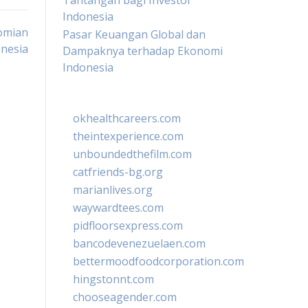
Tantangan bagi Investor
Indonesia
nomian
Pasar Keuangan Global dan
nesia
Dampaknya terhadap Ekonomi
Indonesia
okhealthcareers.com
theintexperience.com
unboundedthefilm.com
catfriends-bg.org
marianlives.org
waywardtees.com
pidfloorsexpress.com
bancodevenezuelaen.com
bettermoodfoodcorporation.com
hingstonnt.com
chooseagender.com