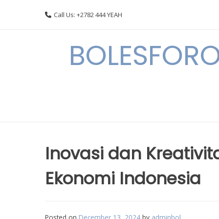
Skip
Call Us: +2782 444 YEAH
to
content
BOLESFORO
Inovasi dan Kreativ
Ekonomi Indonesia
Posted on
December 13, 2024
by
adminbol