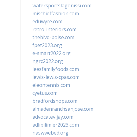
watersportslagonissi.com
mischieffashion.com
eduwyre.com
retro-interiors.com
theblvd-boise.com
fpet2023.org
e-smart2022.org
ngrc2022.org
leesfamilyfoods.com
lewis-lewis-cpas.com
eleontennis.com
cyetus.com
bradfordshops.com
almadenranchsanjose.com
advocatevijay.com
adlibilimler2023.com
naswwebed.org