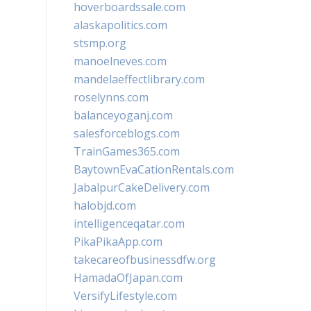
hoverboardssale.com
alaskapolitics.com
stsmp.org
manoelneves.com
mandelaeffectlibrary.com
roselynns.com
balanceyoganj.com
salesforceblogs.com
TrainGames365.com
BaytownEvaCationRentals.com
JabalpurCakeDelivery.com
halobjd.com
intelligenceqatar.com
PikaPikaApp.com
takecareofbusinessdfw.org
HamadaOfJapan.com
VersifyLifestyle.com