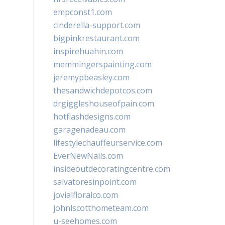
empconst1.com
cinderella-support.com
bigpinkrestaurant.com
inspirehuahin.com
memmingerspainting.com
jeremypbeasley.com
thesandwichdepotcos.com
drgiggleshouseofpain.com
hotflashdesigns.com
garagenadeau.com
lifestylechauffeurservice.com
EverNewNails.com
insideoutdecoratingcentre.com
salvatoresinpoint.com
jovialfloralco.com
johnlscotthometeam.com
u-seehomes.com