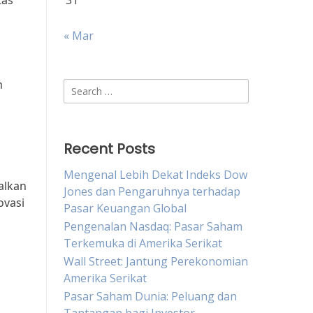
tas
31
« Mar
m
Search
for:
Recent Posts
Mengenal Lebih Dekat Indeks Dow
alkan
Jones dan Pengaruhnya terhadap
ovasi
Pasar Keuangan Global
Pengenalan Nasdaq: Pasar Saham
Terkemuka di Amerika Serikat
Wall Street: Jantung Perekonomian
Amerika Serikat
Pasar Saham Dunia: Peluang dan