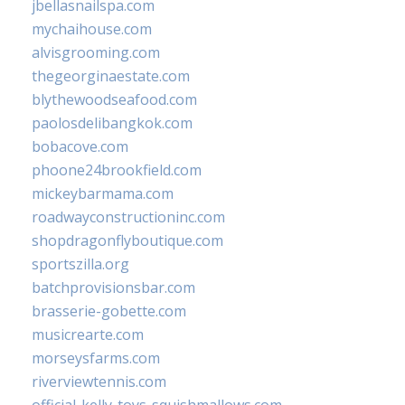
jbellasnailspa.com
mychaihouse.com
alvisgrooming.com
thegeorginaestate.com
blythewoodseafood.com
paolosdelibangkok.com
bobacove.com
phoone24brookfield.com
mickeybarmama.com
roadwayconstructioninc.com
shopdragonflyboutique.com
sportszilla.org
batchprovisionsbar.com
brasserie-gobette.com
musicrearte.com
morseysfarms.com
riverviewtennis.com