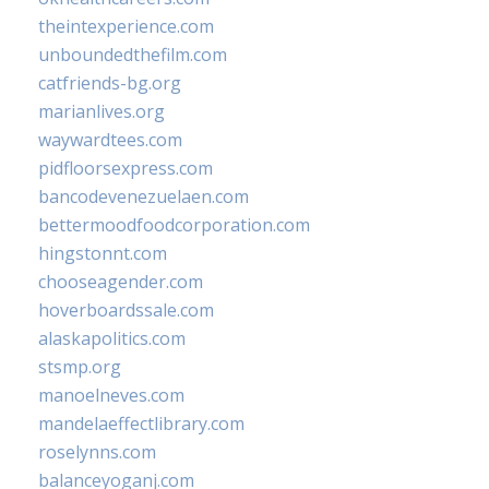
theintexperience.com
unboundedthefilm.com
catfriends-bg.org
marianlives.org
waywardtees.com
pidfloorsexpress.com
bancodevenezuelaen.com
bettermoodfoodcorporation.com
hingstonnt.com
chooseagender.com
hoverboardssale.com
alaskapolitics.com
stsmp.org
manoelneves.com
mandelaeffectlibrary.com
roselynns.com
balanceyoganj.com