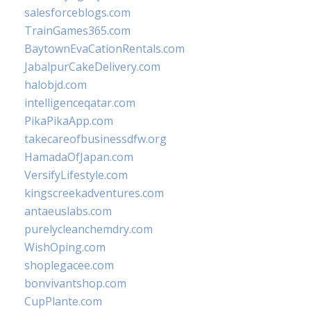
salesforceblogs.com
TrainGames365.com
BaytownEvaCationRentals.com
JabalpurCakeDelivery.com
halobjd.com
intelligenceqatar.com
PikaPikaApp.com
takecareofbusinessdfw.org
HamadaOfJapan.com
VersifyLifestyle.com
kingscreekadventures.com
antaeuslabs.com
purelycleanchemdry.com
WishOping.com
shoplegacee.com
bonvivantshop.com
CupPlante.com