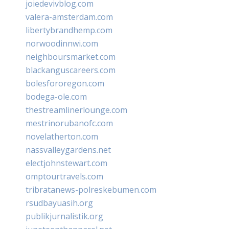
joiedevivblog.com
valera-amsterdam.com
libertybrandhemp.com
norwoodinnwi.com
neighboursmarket.com
blackanguscareers.com
bolesfororegon.com
bodega-ole.com
thestreamlinerlounge.com
mestrinorubanofc.com
novelatherton.com
nassvalleygardens.net
electjohnstewart.com
omptourtravels.com
tribratanews-polreskebumen.com
rsudbayuasih.org
publikjurnalistik.org