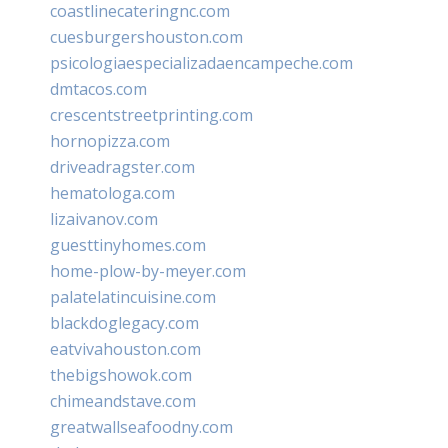
coastlinecateringnc.com
cuesburgershouston.com
psicologiaespecializadaencampeche.com
dmtacos.com
crescentstreetprinting.com
hornopizza.com
driveadragster.com
hematologa.com
lizaivanov.com
guesttinyhomes.com
home-plow-by-meyer.com
palatelatincuisine.com
blackdoglegacy.com
eatvivahouston.com
thebigshowok.com
chimeandstave.com
greatwallseafoodny.com