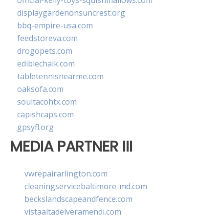
official-kelly-toys-squishmallows.com
displaygardenonsuncrest.org
bbq-empire-usa.com
feedstoreva.com
drogopets.com
ediblechalk.com
tabletennisnearme.com
oaksofa.com
soultacohtx.com
capishcaps.com
gpsyfl.org
MEDIA PARTNER III
vwrepairarlington.com
cleaningservicebaltimore-md.com
beckslandscapeandfence.com
vistaaltadelveramendi.com