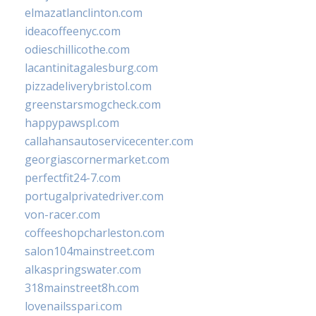
elmazatlanclinton.com
ideacoffeenyc.com
odieschillicothe.com
lacantinitagalesburg.com
pizzadeliverybristol.com
greenstarsmogcheck.com
happypawspl.com
callahansautoservicecenter.com
georgiascornermarket.com
perfectfit24-7.com
portugalprivatedriver.com
von-racer.com
coffeeshopcharleston.com
salon104mainstreet.com
alkaspringswater.com
318mainstreet8h.com
lovenailsspari.com