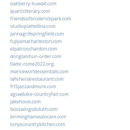
oakberry-kuwait.com
quartzliterary.com
friendsofbroderickpark.com
studiopiattellina.com
jannagrillspringfield.com
fujiyamacharleston.com
elpatronchardon.com
donglaishun-order.com
fiamc-rome2022.org
mariceworldessentials.com
lafisheriarestaurant.com
915jazzandmore.com
aguadulce-countryfair.com
jakehovis.com
bosswingsduluth.com
birminghamautocare.com
tonyscountrykitchen.com