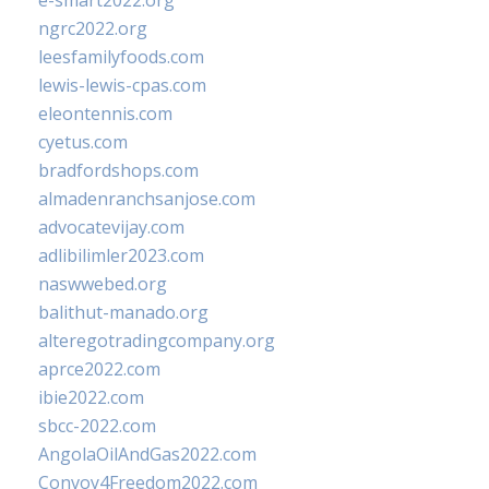
e-smart2022.org
ngrc2022.org
leesfamilyfoods.com
lewis-lewis-cpas.com
eleontennis.com
cyetus.com
bradfordshops.com
almadenranchsanjose.com
advocatevijay.com
adlibilimler2023.com
naswwebed.org
balithut-manado.org
alteregotradingcompany.org
aprce2022.com
ibie2022.com
sbcc-2022.com
AngolaOilAndGas2022.com
Convoy4Freedom2022.com