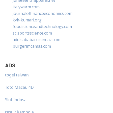
juneteenthapparel.net
italywarm.com
journaloffinanceeconomics.com
kvk-kumari.org
foodscienceandtechnology.com
scisportsscience.com
addisababacuisineaz.com
burgerimcamas.com
ADS
togel taiwan
Toto Macau 4D
Slot Indosat
result kamboja