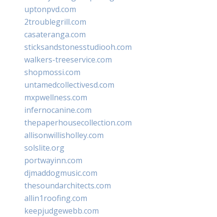
uptonpvd.com
2troublegrill.com
casateranga.com
sticksandstonesstudiooh.com
walkers-treeservice.com
shopmossi.com
untamedcollectivesd.com
mxpwellness.com
infernocanine.com
thepaperhousecollection.com
allisonwillisholley.com
solslite.org
portwayinn.com
djmaddogmusic.com
thesoundarchitects.com
allin1roofing.com
keepjudgewebb.com