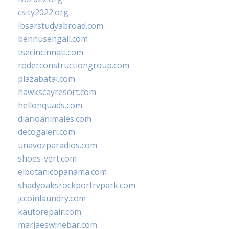
csity2022.org
ibsarstudyabroad.com
bennusehgall.com
tsecincinnati.com
roderconstructiongroup.com
plazabatai.com
hawkscayresort.com
hellonquads.com
diarioanimales.com
decogaleri.com
unavozparadios.com
shoes-vert.com
elbotanicopanama.com
shadyoaksrockportrvpark.com
jccoinlaundry.com
kautorepair.com
marjaeswinebar.com