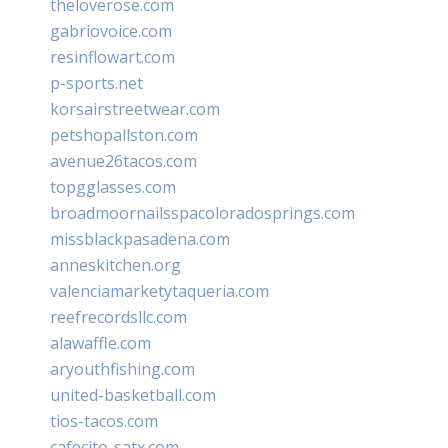
theloverose.com
gabriovoice.com
resinflowart.com
p-sports.net
korsairstreetwear.com
petshopallston.com
avenue26tacos.com
topgglasses.com
broadmoornailsspacoloradosprings.com
missblackpasadena.com
anneskitchen.org
valenciamarketytaqueria.com
reefrecordsllc.com
alawaffle.com
aryouthfishing.com
united-basketball.com
tios-tacos.com
cafecito-satx.com