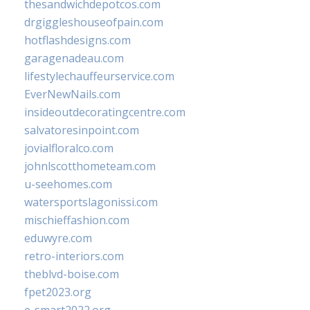
thesandwichdepotcos.com
drgiggleshouseofpain.com
hotflashdesigns.com
garagenadeau.com
lifestylechauffeurservice.com
EverNewNails.com
insideoutdecoratingcentre.com
salvatoresinpoint.com
jovialfloralco.com
johnlscotthometeam.com
u-seehomes.com
watersportslagonissi.com
mischieffashion.com
eduwyre.com
retro-interiors.com
theblvd-boise.com
fpet2023.org