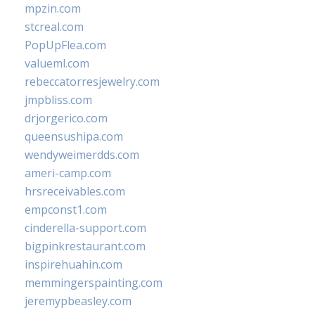
mpzin.com
stcreal.com
PopUpFlea.com
valueml.com
rebeccatorresjewelry.com
jmpbliss.com
drjorgerico.com
queensushipa.com
wendyweimerdds.com
ameri-camp.com
hrsreceivables.com
empconst1.com
cinderella-support.com
bigpinkrestaurant.com
inspirehuahin.com
memmingerspainting.com
jeremypbeasley.com