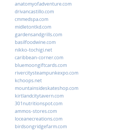
anatomyofadventure.com
drivancastillo.com
cmmedspa.com
midletontkd.com
gardensandgrills.com
basilfoodwine.com
nikko-tochigi.net
caribbean-corner.com
bluemoongiftcards.com
rivercitysteampunkexpo.com
kchoops.net
mountainsideskateshop.com
kirtlandcitytavern.com
301nutritionspot.com
ammos-stores.com
loceanecreations.com
birdsongridgefarm.com