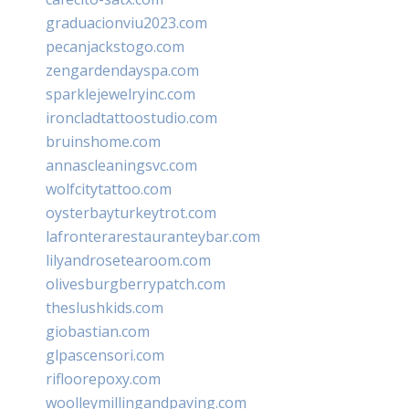
graduacionviu2023.com
pecanjackstogo.com
zengardendayspa.com
sparklejewelryinc.com
ironcladtattoostudio.com
bruinshome.com
annascleaningsvc.com
wolfcitytattoo.com
oysterbayturkeytrot.com
lafronterarestauranteybar.com
lilyandrosetearoom.com
olivesburgberrypatch.com
theslushkids.com
giobastian.com
glpascensori.com
rifloorepoxy.com
woolleymillingandpaving.com