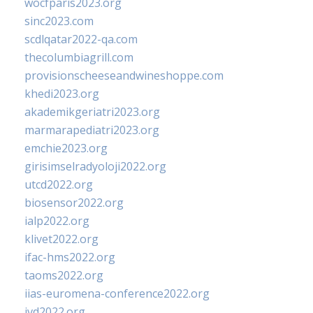
wocfparis2023.org
sinc2023.com
scdlqatar2022-qa.com
thecolumbiagrill.com
provisionscheeseandwineshoppe.com
khedi2023.org
akademikgeriatri2023.org
marmarapediatri2023.org
emchie2023.org
girisimselradyoloji2022.org
utcd2022.org
biosensor2022.org
ialp2022.org
klivet2022.org
ifac-hms2022.org
taoms2022.org
iias-euromena-conference2022.org
ivd2022.org