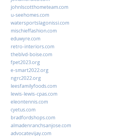
johnlscotthometeam.com
u-seehomes.com
watersportslagonissi.com
mischieffashion.com
eduwyre.com
retro-interiors.com
theblvd-boise.com
fpet2023.org
e-smart2022.org
ngrc2022.org
leesfamilyfoods.com
lewis-lewis-cpas.com
eleontennis.com
cyetus.com
bradfordshops.com
almadenranchsanjose.com
advocatevijay.com