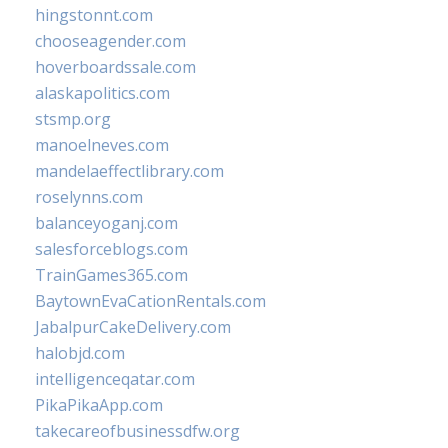
hingstonnt.com
chooseagender.com
hoverboardssale.com
alaskapolitics.com
stsmp.org
manoelneves.com
mandelaeffectlibrary.com
roselynns.com
balanceyoganj.com
salesforceblogs.com
TrainGames365.com
BaytownEvaCationRentals.com
JabalpurCakeDelivery.com
halobjd.com
intelligenceqatar.com
PikaPikaApp.com
takecareofbusinessdfw.org