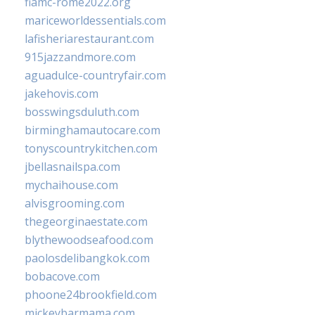
fiamc-rome2022.org
mariceworldessentials.com
lafisheriarestaurant.com
915jazzandmore.com
aguadulce-countryfair.com
jakehovis.com
bosswingsduluth.com
birminghamautocare.com
tonyscountrykitchen.com
jbellasnailspa.com
mychaihouse.com
alvisgrooming.com
thegeorginaestate.com
blythewoodseafood.com
paolosdelibangkok.com
bobacove.com
phoone24brookfield.com
mickeybarmama.com