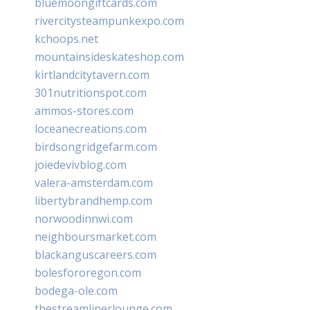
bluemoongiftcards.com
rivercitysteampunkexpo.com
kchoops.net
mountainsideskateshop.com
kirtlandcitytavern.com
301nutritionspot.com
ammos-stores.com
loceanecreations.com
birdsongridgefarm.com
joiedevivblog.com
valera-amsterdam.com
libertybrandhemp.com
norwoodinnwi.com
neighboursmarket.com
blackanguscareers.com
bolesfororegon.com
bodega-ole.com
thestreamlinerlounge.com