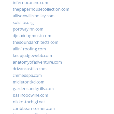
infernocanine.com
thepaperhousecollection.com
allisonwillisholley.com
solslite.org
portwayinn.com
djmaddogmusic.com
thesoundarchitects.com
allin1roofing.com
keepjudgewebb.com
anatomyofadventure.com
drivancastillo.com
cmmedspa.com
midletontkd.com
gardensandgrills.com
basilfoodwine.com
nikko-tochigi.net
caribbean-corner.com