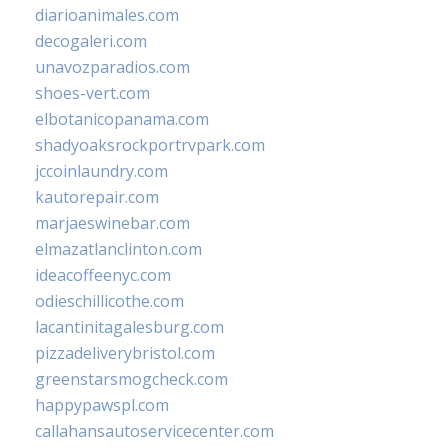
diarioanimales.com
decogaleri.com
unavozparadios.com
shoes-vert.com
elbotanicopanama.com
shadyoaksrockportrvpark.com
jccoinlaundry.com
kautorepair.com
marjaeswinebar.com
elmazatlanclinton.com
ideacoffeenyc.com
odieschillicothe.com
lacantinitagalesburg.com
pizzadeliverybristol.com
greenstarsmogcheck.com
happypawspl.com
callahansautoservicecenter.com