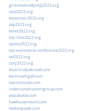
girisimselradyoloji2022.org
utcd2022.org
biosensor2022.org
ialp2022.org
klivet2022.org
ifac-hms2022.org
taoms2022.org
iias-euromena-conference2022.org
ivd2022.org
csity2022.org
ibsarstudyabroad.com
bennusehgall.com
tsecincinnati.com
roderconstructiongroup.com
plazabatai.com
hawkscayresort.com
hellonquads.com