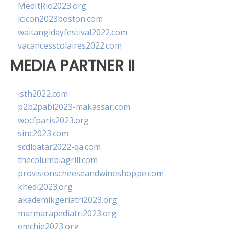
MedItRio2023.org
lcicon2023boston.com
waitangidayfestival2022.com
vacancesscolaires2022.com
MEDIA PARTNER II
isth2022.com
p2b2pabi2023-makassar.com
wocfparis2023.org
sinc2023.com
scdlqatar2022-qa.com
thecolumbiagrill.com
provisionscheeseandwineshoppe.com
khedi2023.org
akademikgeriatri2023.org
marmarapediatri2023.org
emchie2023.org