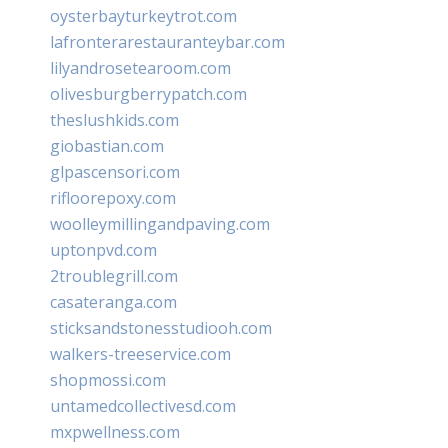
oysterbayturkeytrot.com
lafronterarestauranteybar.com
lilyandrosetearoom.com
olivesburgberrypatch.com
theslushkids.com
giobastian.com
glpascensori.com
rifloorepoxy.com
woolleymillingandpaving.com
uptonpvd.com
2troublegrill.com
casateranga.com
sticksandstonesstudiooh.com
walkers-treeservice.com
shopmossi.com
untamedcollectivesd.com
mxpwellness.com