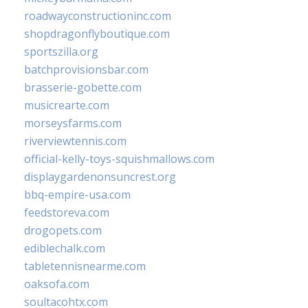
roadwayconstructioninc.com
shopdragonflyboutique.com
sportszilla.org
batchprovisionsbar.com
brasserie-gobette.com
musicrearte.com
morseysfarms.com
riverviewtennis.com
official-kelly-toys-squishmallows.com
displaygardenonsuncrest.org
bbq-empire-usa.com
feedstoreva.com
drogopets.com
ediblechalk.com
tabletennisnearme.com
oaksofa.com
soultacohtx.com