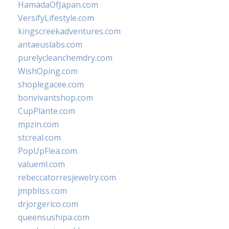
HamadaOfJapan.com
VersifyLifestyle.com
kingscreekadventures.com
antaeuslabs.com
purelycleanchemdry.com
WishOping.com
shoplegacee.com
bonvivantshop.com
CupPlante.com
mpzin.com
stcreal.com
PopUpFlea.com
valueml.com
rebeccatorresjewelry.com
jmpbliss.com
drjorgerico.com
queensushipa.com