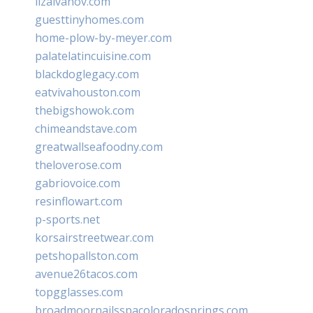
lizaivanov.com
guesttinyhomes.com
home-plow-by-meyer.com
palatelatincuisine.com
blackdoglegacy.com
eatvivahouston.com
thebigshowok.com
chimeandstave.com
greatwallseafoodny.com
theloverose.com
gabriovoice.com
resinflowart.com
p-sports.net
korsairstreetwear.com
petshopallston.com
avenue26tacos.com
topgglasses.com
broadmoornailsspacoloradosprings.com