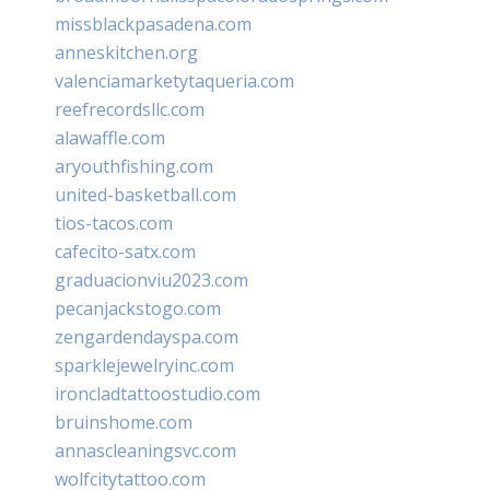
missblackpasadena.com
anneskitchen.org
valenciamarketytaqueria.com
reefrecordsllc.com
alawaffle.com
aryouthfishing.com
united-basketball.com
tios-tacos.com
cafecito-satx.com
graduacionviu2023.com
pecanjackstogo.com
zengardendayspa.com
sparklejewelryinc.com
ironcladtattoostudio.com
bruinshome.com
annascleaningsvc.com
wolfcitytattoo.com