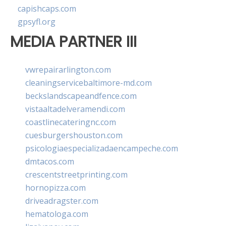
capishcaps.com
gpsyfl.org
MEDIA PARTNER III
vwrepairarlington.com
cleaningservicebaltimore-md.com
beckslandscapeandfence.com
vistaaltadelveramendi.com
coastlinecateringnc.com
cuesburgershouston.com
psicologiaespecializadaencampeche.com
dmtacos.com
crescentstreetprinting.com
hornopizza.com
driveadragster.com
hematologa.com