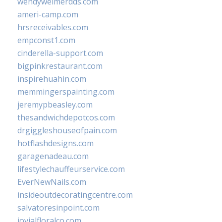
wendyweimerdds.com
ameri-camp.com
hrsreceivables.com
empconst1.com
cinderella-support.com
bigpinkrestaurant.com
inspirehuahin.com
memmingerspainting.com
jeremypbeasley.com
thesandwichdepotcos.com
drgiggleshouseofpain.com
hotflashdesigns.com
garagenadeau.com
lifestylechauffeurservice.com
EverNewNails.com
insideoutdecoratingcentre.com
salvatoresinpoint.com
jovialfloralco.com