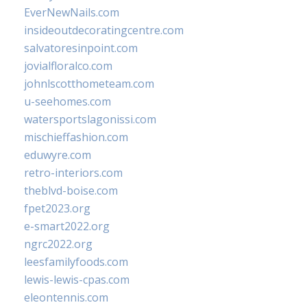
EverNewNails.com
insideoutdecoratingcentre.com
salvatoresinpoint.com
jovialfloralco.com
johnlscotthometeam.com
u-seehomes.com
watersportslagonissi.com
mischieffashion.com
eduwyre.com
retro-interiors.com
theblvd-boise.com
fpet2023.org
e-smart2022.org
ngrc2022.org
leesfamilyfoods.com
lewis-lewis-cpas.com
eleontennis.com