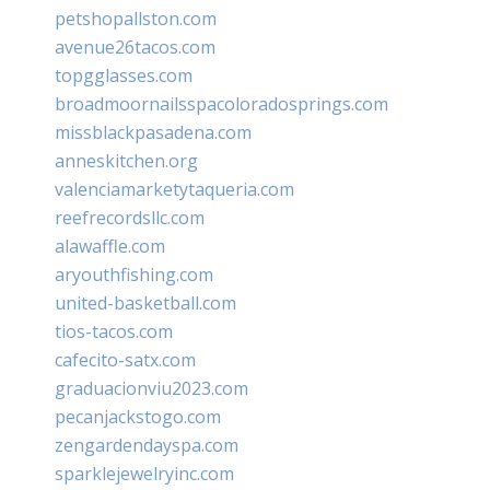
petshopallston.com
avenue26tacos.com
topgglasses.com
broadmoornailsspacoloradosprings.com
missblackpasadena.com
anneskitchen.org
valenciamarketytaqueria.com
reefrecordsllc.com
alawaffle.com
aryouthfishing.com
united-basketball.com
tios-tacos.com
cafecito-satx.com
graduacionviu2023.com
pecanjackstogo.com
zengardendayspa.com
sparklejewelryinc.com