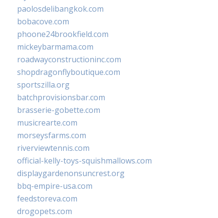
paolosdelibangkok.com
bobacove.com
phoone24brookfield.com
mickeybarmama.com
roadwayconstructioninc.com
shopdragonflyboutique.com
sportszilla.org
batchprovisionsbar.com
brasserie-gobette.com
musicrearte.com
morseysfarms.com
riverviewtennis.com
official-kelly-toys-squishmallows.com
displaygardenonsuncrest.org
bbq-empire-usa.com
feedstoreva.com
drogopets.com