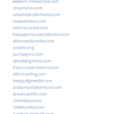
walkers-treeservice.com
shopmossi.com
untamedcollectivesd.com
mxpwellness.com
infernocanine.com
thepaperhousecollection.com
allisonwillisholley.com
solslite.org
portwayinn.com
djmaddogmusic.com
thesoundarchitects.com
allin1roofing.com
keepjudgewebb.com
anatomyofadventure.com
drivancastillo.com
cmmedspa.com
midletontkd.com
gardensandgrills.com