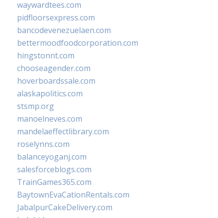
waywardtees.com
pidfloorsexpress.com
bancodevenezuelaen.com
bettermoodfoodcorporation.com
hingstonnt.com
chooseagender.com
hoverboardssale.com
alaskapolitics.com
stsmp.org
manoelneves.com
mandelaeffectlibrary.com
roselynns.com
balanceyoganj.com
salesforceblogs.com
TrainGames365.com
BaytownEvaCationRentals.com
JabalpurCakeDelivery.com