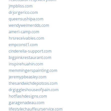
jmpbliss.com
drjorgerico.com
queensushipa.com
wendyweimerdds.com
ameri-camp.com
hrsreceivables.com
empconst1.com
cinderella-support.com
bigpinkrestaurant.com
inspirehuahin.com
memmingerspainting.com
jeremypbeasley.com
thesandwichdepotcos.com
drgiggleshouseofpain.com
hotflashdesigns.com
garagenadeau.com
lifestylechauffeurservice.com