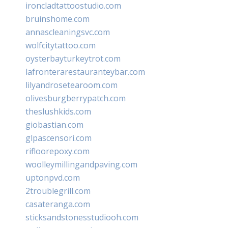
ironcladtattoostudio.com
bruinshome.com
annascleaningsvc.com
wolfcitytattoo.com
oysterbayturkeytrot.com
lafronterarestauranteybar.com
lilyandrosetearoom.com
olivesburgberrypatch.com
theslushkids.com
giobastian.com
glpascensori.com
rifloorepoxy.com
woolleymillingandpaving.com
uptonpvd.com
2troublegrill.com
casateranga.com
sticksandstonesstudiooh.com