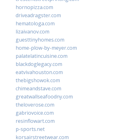
hornopizza.com
driveadragster.com
hematologa.com
lizaivanov.com
guesttinyhomes.com
home-plow-by-meyer.com
palatelatincuisine.com
blackdoglegacy.com
eatvivahouston.com
thebigshowok.com
chimeandstave.com
greatwallseafoodny.com
theloverose.com
gabriovoice.com
resinflowart.com
p-sports.net
korsairstreetwear.com