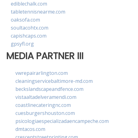
ediblechalk.com
tabletennisnearme.com
oaksofa.com
soultacohtx.com
capishcaps.com
gpsyfl.org
MEDIA PARTNER III
vwrepairarlington.com
cleaningservicebaltimore-md.com
beckslandscapeandfence.com
vistaaltadelveramendi.com
coastlinecateringnc.com
cuesburgershouston.com
psicologiaespecializadaencampeche.com
dmtacos.com
crescentstreetprinting.com