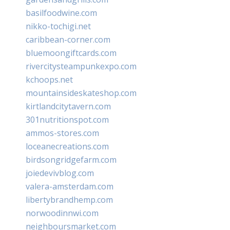
basilfoodwine.com
nikko-tochigi.net
caribbean-corner.com
bluemoongiftcards.com
rivercitysteampunkexpo.com
kchoops.net
mountainsideskateshop.com
kirtlandcitytavern.com
301nutritionspot.com
ammos-stores.com
loceanecreations.com
birdsongridgefarm.com
joiedevivblog.com
valera-amsterdam.com
libertybrandhemp.com
norwoodinnwi.com
neighboursmarket.com