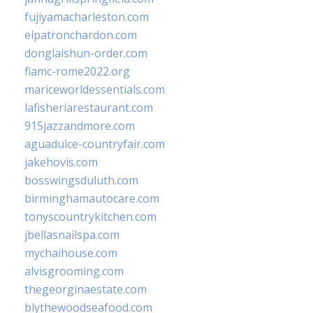
fujiyamacharleston.com
elpatronchardon.com
donglaishun-order.com
fiamc-rome2022.org
mariceworldessentials.com
lafisheriarestaurant.com
915jazzandmore.com
aguadulce-countryfair.com
jakehovis.com
bosswingsduluth.com
birminghamautocare.com
tonyscountrykitchen.com
jbellasnailspa.com
mychaihouse.com
alvisgrooming.com
thegeorginaestate.com
blythewoodseafood.com