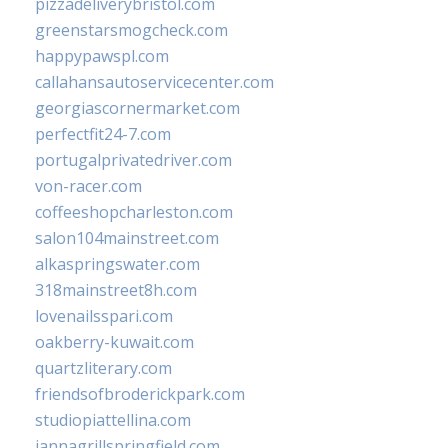
pizzadeliverybristol.com
greenstarsmogcheck.com
happypawspl.com
callahansautoservicecenter.com
georgiascornermarket.com
perfectfit24-7.com
portugalprivatedriver.com
von-racer.com
coffeeshopcharleston.com
salon104mainstreet.com
alkaspringswater.com
318mainstreet8h.com
lovenailsspari.com
oakberry-kuwait.com
quartzliterary.com
friendsofbroderickpark.com
studiopiattellina.com
jannagrillspringfield.com