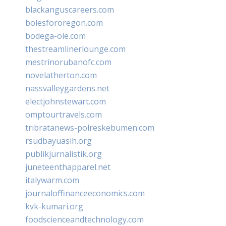
blackanguscareers.com
bolesfororegon.com
bodega-ole.com
thestreamlinerlounge.com
mestrinorubanofc.com
novelatherton.com
nassvalleygardens.net
electjohnstewart.com
omptourtravels.com
tribratanews-polreskebumen.com
rsudbayuasih.org
publikjurnalistik.org
juneteenthapparel.net
italywarm.com
journaloffinanceeconomics.com
kvk-kumari.org
foodscienceandtechnology.com