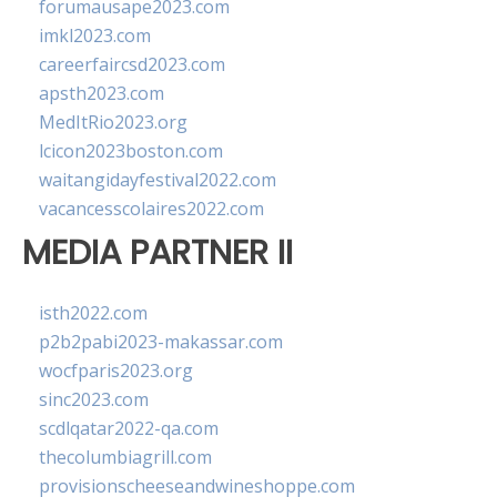
forumausape2023.com
imkl2023.com
careerfaircsd2023.com
apsth2023.com
MedItRio2023.org
lcicon2023boston.com
waitangidayfestival2022.com
vacancesscolaires2022.com
MEDIA PARTNER II
isth2022.com
p2b2pabi2023-makassar.com
wocfparis2023.org
sinc2023.com
scdlqatar2022-qa.com
thecolumbiagrill.com
provisionscheeseandwineshoppe.com