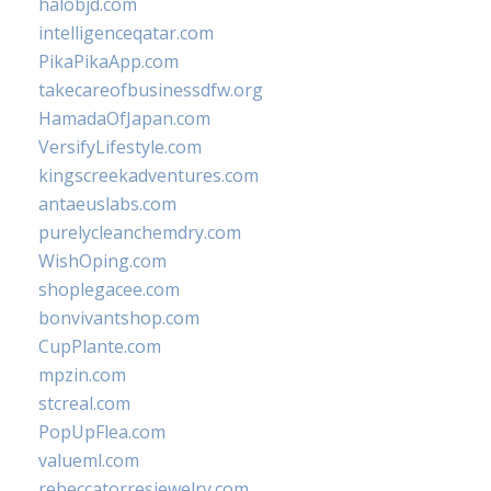
halobjd.com
intelligenceqatar.com
PikaPikaApp.com
takecareofbusinessdfw.org
HamadaOfJapan.com
VersifyLifestyle.com
kingscreekadventures.com
antaeuslabs.com
purelycleanchemdry.com
WishOping.com
shoplegacee.com
bonvivantshop.com
CupPlante.com
mpzin.com
stcreal.com
PopUpFlea.com
valueml.com
rebeccatorresjewelry.com