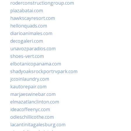
roderconstructiongroup.com
plazabatai.com
hawkscayresort.com
hellonquads.com
diarioanimales.com
decogaleri.com
unavozparadios.com
shoes-vert.com
elbotanicopanama.com
shadyoaksrockportrvpark.com
jccoinlaundry.com
kautorepair.com
marjaeswinebar.com
elmazatlanclinton.com
ideacoffeenyc.com
odieschillicothe.com
lacantinitagalesburg.com