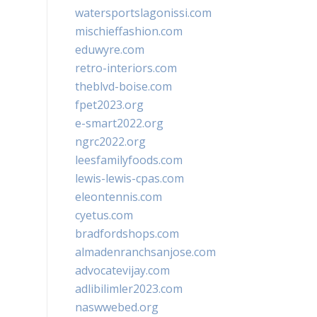
watersportslagonissi.com
mischieffashion.com
eduwyre.com
retro-interiors.com
theblvd-boise.com
fpet2023.org
e-smart2022.org
ngrc2022.org
leesfamilyfoods.com
lewis-lewis-cpas.com
eleontennis.com
cyetus.com
bradfordshops.com
almadenranchsanjose.com
advocatevijay.com
adlibilimler2023.com
naswwebed.org