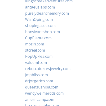
kingscreekadventures.com
antaeuslabs.com
purelycleanchemdry.com
WishOping.com
shoplegacee.com
bonvivantshop.com
CupPlante.com
mpzin.com
stcreal.com
PopUpFlea.com
valueml.com
rebeccatorresjewelry.com
jmpbliss.com
drjorgerico.com
queensushipa.com
wendyweimerdds.com
ameri-camp.com
hrsreceivables.com