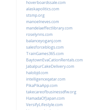
hoverboardssale.com
alaskapolitics.com
stsmp.org
manoelneves.com
mandelaeffectlibrary.com
roselynns.com
balanceyoganj.com
salesforceblogs.com
TrainGames365.com
BaytownEvaCationRentals.com
JabalpurCakeDelivery.com
halobjd.com
intelligenceqatar.com
PikaPikaApp.com
takecareofbusinessdfw.org
HamadaOfJapan.com
VersifyLifestyle.com