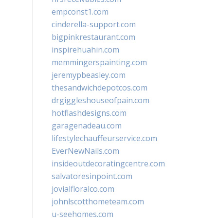
empconst1.com
cinderella-support.com
bigpinkrestaurant.com
inspirehuahin.com
memmingerspainting.com
jeremypbeasley.com
thesandwichdepotcos.com
drgiggleshouseofpain.com
hotflashdesigns.com
garagenadeau.com
lifestylechauffeurservice.com
EverNewNails.com
insideoutdecoratingcentre.com
salvatoresinpoint.com
jovialfloralco.com
johnlscotthometeam.com
u-seehomes.com