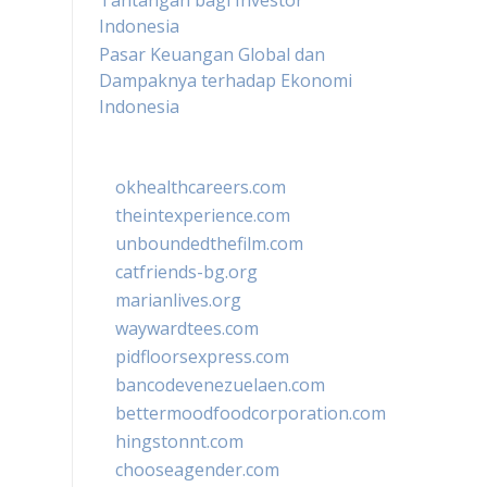
Tantangan bagi Investor
Indonesia
Pasar Keuangan Global dan
Dampaknya terhadap Ekonomi
Indonesia
okhealthcareers.com
theintexperience.com
unboundedthefilm.com
catfriends-bg.org
marianlives.org
waywardtees.com
pidfloorsexpress.com
bancodevenezuelaen.com
bettermoodfoodcorporation.com
hingstonnt.com
chooseagender.com