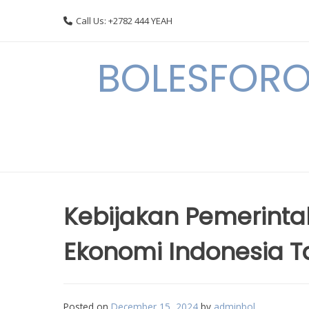
Skip
Call Us: +2782 444 YEAH
to
content
BOLESFORO
Kebijakan Pemerint
Ekonomi Indonesia T
Posted on
December 15, 2024
by
adminbol