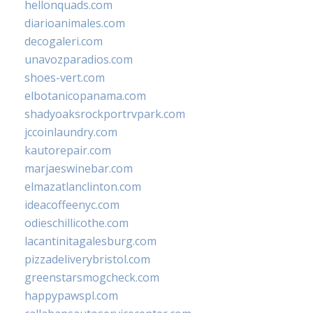
hellonquads.com
diarioanimales.com
decogaleri.com
unavozparadios.com
shoes-vert.com
elbotanicopanama.com
shadyoaksrockportrvpark.com
jccoinlaundry.com
kautorepair.com
marjaeswinebar.com
elmazatlanclinton.com
ideacoffeenyc.com
odieschillicothe.com
lacantinitagalesburg.com
pizzadeliverybristol.com
greenstarsmogcheck.com
happypawspl.com