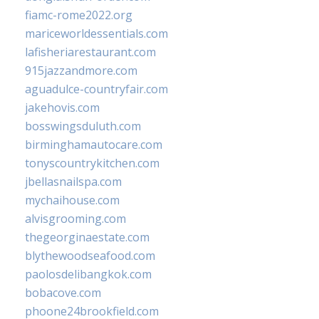
fiamc-rome2022.org
mariceworldessentials.com
lafisheriarestaurant.com
915jazzandmore.com
aguadulce-countryfair.com
jakehovis.com
bosswingsduluth.com
birminghamautocare.com
tonyscountrykitchen.com
jbellasnailspa.com
mychaihouse.com
alvisgrooming.com
thegeorginaestate.com
blythewoodseafood.com
paolosdelibangkok.com
bobacove.com
phoone24brookfield.com