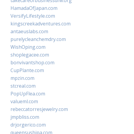
takecareofbusinessdfw.org
HamadaOfJapan.com
VersifyLifestyle.com
kingscreekadventures.com
antaeuslabs.com
purelycleanchemdry.com
WishOping.com
shoplegacee.com
bonvivantshop.com
CupPlante.com
mpzin.com
stcreal.com
PopUpFlea.com
valueml.com
rebeccatorresjewelry.com
jmpbliss.com
drjorgerico.com
queensushipa.com