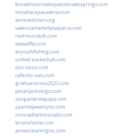
broadmoornailsspacoloradosprings.com
missblackpasadena.com
anneskitchen.org
valenciamarketytaqueria.com
reefrecordsllc.com
alawaffle.com
aryouthfishing.com
united-basketball.com
tios-tacos.com
cafecito-satx.com
graduacionviu2023.com
pecanjackstogo.com
zengardendayspa.com
sparklejewelryinc.com
ironcladtattoostudio.com
bruinshome.com
annascleaningsvc.com