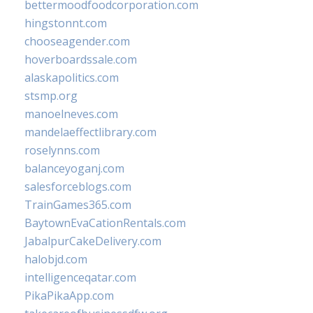
bettermoodfoodcorporation.com
hingstonnt.com
chooseagender.com
hoverboardssale.com
alaskapolitics.com
stsmp.org
manoelneves.com
mandelaeffectlibrary.com
roselynns.com
balanceyoganj.com
salesforceblogs.com
TrainGames365.com
BaytownEvaCationRentals.com
JabalpurCakeDelivery.com
halobjd.com
intelligenceqatar.com
PikaPikaApp.com