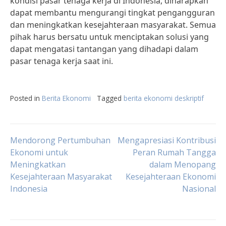
kondisi pasar tenaga kerja di Indonesia, diharapkan
dapat membantu mengurangi tingkat pengangguran
dan meningkatkan kesejahteraan masyarakat. Semua
pihak harus bersatu untuk menciptakan solusi yang
dapat mengatasi tantangan yang dihadapi dalam
pasar tenaga kerja saat ini.
Posted in
Berita Ekonomi
Tagged
berita ekonomi deskriptif
Post
Mendorong Pertumbuhan
Mengapresiasi Kontribusi
Ekonomi untuk
Peran Rumah Tangga
Meningkatkan
dalam Menopang
navigation
Kesejahteraan Masyarakat
Kesejahteraan Ekonomi
Indonesia
Nasional