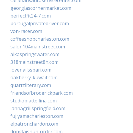
callahansautoservicecenter.com
georgiascornermarket.com
perfectfit24-7.com
portugalprivatedriver.com
von-racer.com
coffeeshopcharleston.com
salon104mainstreet.com
alkaspringswater.com
318mainstreet8h.com
lovenailsspari.com
oakberry-kuwait.com
quartzliterary.com
friendsofbroderickpark.com
studiopiattellina.com
jannagrillspringfield.com
fujiyamacharleston.com
elpatronchardon.com
donglaishun-order.com