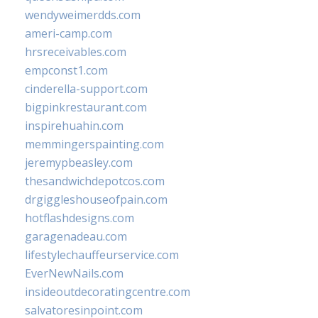
wendyweimerdds.com
ameri-camp.com
hrsreceivables.com
empconst1.com
cinderella-support.com
bigpinkrestaurant.com
inspirehuahin.com
memmingerspainting.com
jeremypbeasley.com
thesandwichdepotcos.com
drgiggleshouseofpain.com
hotflashdesigns.com
garagenadeau.com
lifestylechauffeurservice.com
EverNewNails.com
insideoutdecoratingcentre.com
salvatoresinpoint.com