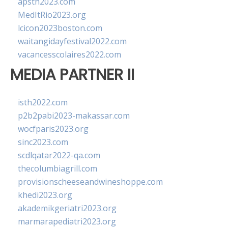
apsth2023.com
MedItRio2023.org
lcicon2023boston.com
waitangidayfestival2022.com
vacancesscolaires2022.com
MEDIA PARTNER II
isth2022.com
p2b2pabi2023-makassar.com
wocfparis2023.org
sinc2023.com
scdlqatar2022-qa.com
thecolumbiagrill.com
provisionscheeseandwineshoppe.com
khedi2023.org
akademikgeriatri2023.org
marmarapediatri2023.org