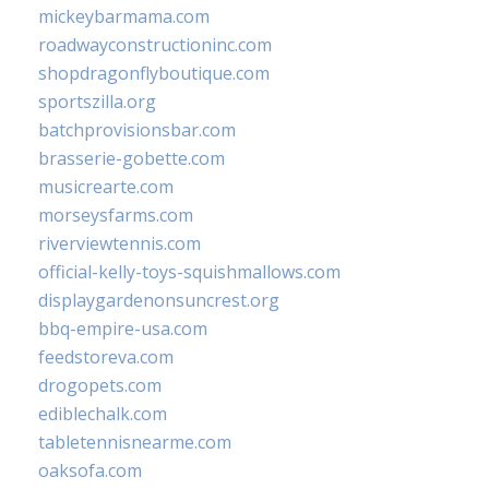
mickeybarmama.com
roadwayconstructioninc.com
shopdragonflyboutique.com
sportszilla.org
batchprovisionsbar.com
brasserie-gobette.com
musicrearte.com
morseysfarms.com
riverviewtennis.com
official-kelly-toys-squishmallows.com
displaygardenonsuncrest.org
bbq-empire-usa.com
feedstoreva.com
drogopets.com
ediblechalk.com
tabletennisnearme.com
oaksofa.com