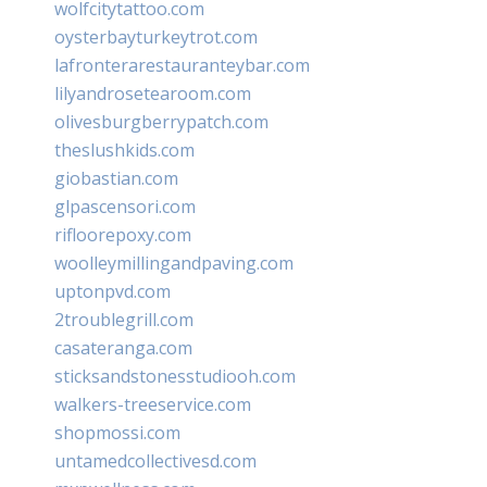
wolfcitytattoo.com
oysterbayturkeytrot.com
lafronterarestauranteybar.com
lilyandrosetearoom.com
olivesburgberrypatch.com
theslushkids.com
giobastian.com
glpascensori.com
rifloorepoxy.com
woolleymillingandpaving.com
uptonpvd.com
2troublegrill.com
casateranga.com
sticksandstonesstudiooh.com
walkers-treeservice.com
shopmossi.com
untamedcollectivesd.com