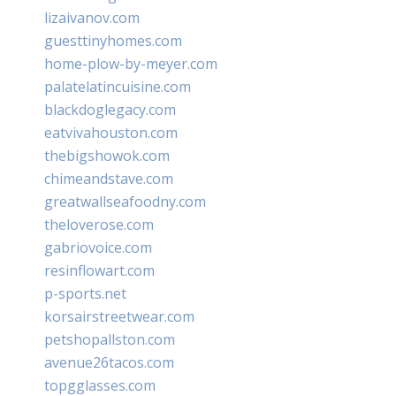
lizaivanov.com
guesttinyhomes.com
home-plow-by-meyer.com
palatelatincuisine.com
blackdoglegacy.com
eatvivahouston.com
thebigshowok.com
chimeandstave.com
greatwallseafoodny.com
theloverose.com
gabriovoice.com
resinflowart.com
p-sports.net
korsairstreetwear.com
petshopallston.com
avenue26tacos.com
topgglasses.com