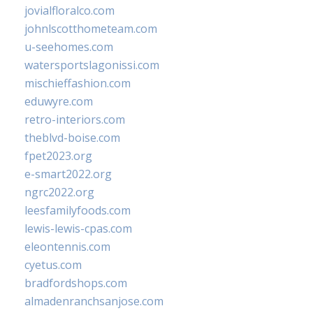
jovialfloralco.com
johnlscotthometeam.com
u-seehomes.com
watersportslagonissi.com
mischieffashion.com
eduwyre.com
retro-interiors.com
theblvd-boise.com
fpet2023.org
e-smart2022.org
ngrc2022.org
leesfamilyfoods.com
lewis-lewis-cpas.com
eleontennis.com
cyetus.com
bradfordshops.com
almadenranchsanjose.com