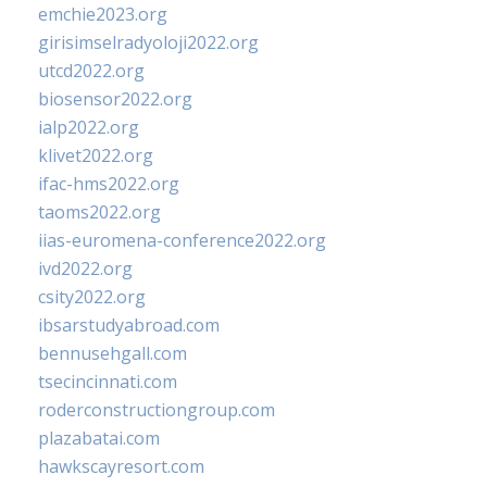
emchie2023.org
girisimselradyoloji2022.org
utcd2022.org
biosensor2022.org
ialp2022.org
klivet2022.org
ifac-hms2022.org
taoms2022.org
iias-euromena-conference2022.org
ivd2022.org
csity2022.org
ibsarstudyabroad.com
bennusehgall.com
tsecincinnati.com
roderconstructiongroup.com
plazabatai.com
hawkscayresort.com