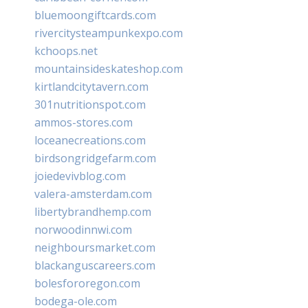
bluemoongiftcards.com
rivercitysteampunkexpo.com
kchoops.net
mountainsideskateshop.com
kirtlandcitytavern.com
301nutritionspot.com
ammos-stores.com
loceanecreations.com
birdsongridgefarm.com
joiedevivblog.com
valera-amsterdam.com
libertybrandhemp.com
norwoodinnwi.com
neighboursmarket.com
blackanguscareers.com
bolesfororegon.com
bodega-ole.com