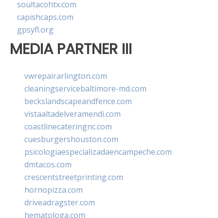
soultacohtx.com
capishcaps.com
gpsyfl.org
MEDIA PARTNER III
vwrepairarlington.com
cleaningservicebaltimore-md.com
beckslandscapeandfence.com
vistaaltadelveramendi.com
coastlinecateringnc.com
cuesburgershouston.com
psicologiaespecializadaencampeche.com
dmtacos.com
crescentstreetprinting.com
hornopizza.com
driveadragster.com
hematologa.com