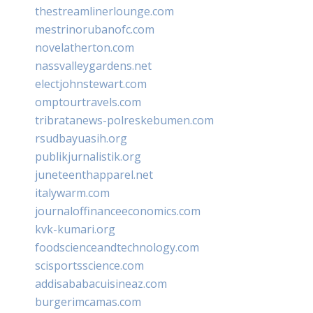
thestreamlinerlounge.com
mestrinorubanofc.com
novelatherton.com
nassvalleygardens.net
electjohnstewart.com
omptourtravels.com
tribratanews-polreskebumen.com
rsudbayuasih.org
publikjurnalistik.org
juneteenthapparel.net
italywarm.com
journaloffinanceeconomics.com
kvk-kumari.org
foodscienceandtechnology.com
scisportsscience.com
addisababacuisineaz.com
burgerimcamas.com