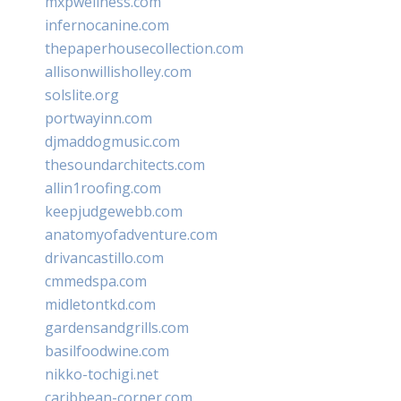
mxpwellness.com
infernocanine.com
thepaperhousecollection.com
allisonwillisholley.com
solslite.org
portwayinn.com
djmaddogmusic.com
thesoundarchitects.com
allin1roofing.com
keepjudgewebb.com
anatomyofadventure.com
drivancastillo.com
cmmedspa.com
midletontkd.com
gardensandgrills.com
basilfoodwine.com
nikko-tochigi.net
caribbean-corner.com