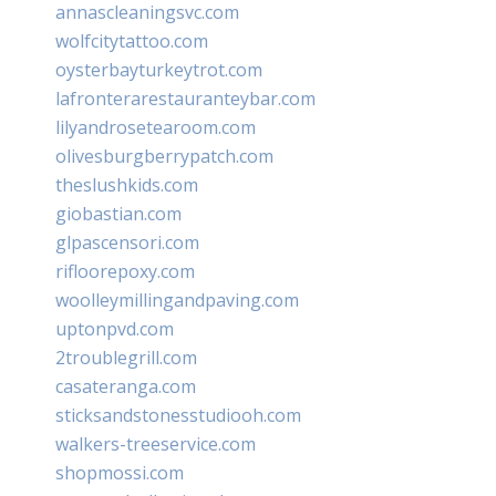
annascleaningsvc.com
wolfcitytattoo.com
oysterbayturkeytrot.com
lafronterarestauranteybar.com
lilyandrosetearoom.com
olivesburgberrypatch.com
theslushkids.com
giobastian.com
glpascensori.com
rifloorepoxy.com
woolleymillingandpaving.com
uptonpvd.com
2troublegrill.com
casateranga.com
sticksandstonesstudiooh.com
walkers-treeservice.com
shopmossi.com