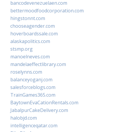
bancodevenezuelaen.com
bettermoodfoodcorporation.com
hingstonnt.com
chooseagender.com
hoverboardssale.com
alaskapolitics.com
stsmp.org
manoelneves.com
mandelaeffectlibrary.com
roselynns.com
balanceyoganj.com
salesforceblogs.com
TrainGames365.com
BaytownEvaCationRentals.com
JabalpurCakeDelivery.com
halobjd.com
intelligenceqatar.com