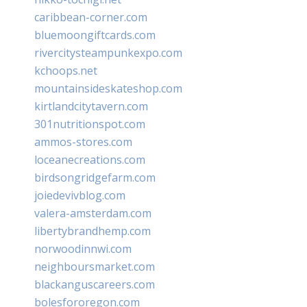
caribbean-corner.com
bluemoongiftcards.com
rivercitysteampunkexpo.com
kchoops.net
mountainsideskateshop.com
kirtlandcitytavern.com
301nutritionspot.com
ammos-stores.com
loceanecreations.com
birdsongridgefarm.com
joiedevivblog.com
valera-amsterdam.com
libertybrandhemp.com
norwoodinnwi.com
neighboursmarket.com
blackanguscareers.com
bolesfororegon.com