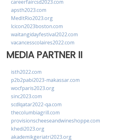
careerfaircsd2023.com
apsth2023.com
MedItRio2023.org
lcicon2023boston.com
waitangidayfestival2022.com
vacancesscolaires2022.com
MEDIA PARTNER II
isth2022.com
p2b2pabi2023-makassar.com
wocfparis2023.org
sinc2023.com
scdlqatar2022-qa.com
thecolumbiagrill.com
provisionscheeseandwineshoppe.com
khedi2023.org
akademikgeriatri2023.org