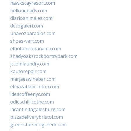
hawkscayresort.com
hellonquads.com
diarioanimales.com
decogaleri.com
unavozparadios.com
shoes-vert.com
elbotanicopanama.com
shadyoaksrockportrvpark.com
jccoinlaundry.com
kautorepair.com
marjaeswinebar.com
elmazatlanclinton.com
ideacoffeenyc.com
odieschillicothe.com
lacantinitagalesburg.com
pizzadeliverybristol.com
greenstarsmogcheck.com