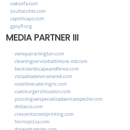
oaksofa.com
soultacohtx.com
capishcaps.com
gpsyfl.org
MEDIA PARTNER III
vwrepairarlington.com
cleaningservicebaltimore-md.com
beckslandscapeandfence.com
vistaaltadelveramendi.com
coastlinecateringnc.com
cuesburgershouston.com
psicologiaespecializadaencampeche.com
dmtacos.com
crescentstreetprinting.com
hornopizza.com
driveadragster.com