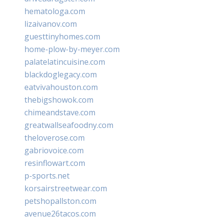
hematologa.com
lizaivanov.com
guesttinyhomes.com
home-plow-by-meyer.com
palatelatincuisine.com
blackdoglegacy.com
eatvivahouston.com
thebigshowok.com
chimeandstave.com
greatwallseafoodny.com
theloverose.com
gabriovoice.com
resinflowart.com
p-sports.net
korsairstreetwear.com
petshopallston.com
avenue26tacos.com