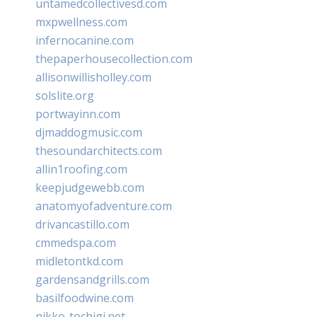
untamedcollectivesd.com
mxpwellness.com
infernocanine.com
thepaperhousecollection.com
allisonwillisholley.com
solslite.org
portwayinn.com
djmaddogmusic.com
thesoundarchitects.com
allin1roofing.com
keepjudgewebb.com
anatomyofadventure.com
drivancastillo.com
cmmedspa.com
midletontkd.com
gardensandgrills.com
basilfoodwine.com
nikko-tochigi.net