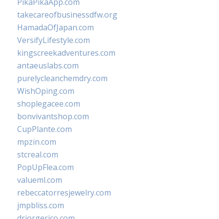
PikaPikaApp.com
takecareofbusinessdfw.org
HamadaOfJapan.com
VersifyLifestyle.com
kingscreekadventures.com
antaeuslabs.com
purelycleanchemdry.com
WishOping.com
shoplegacee.com
bonvivantshop.com
CupPlante.com
mpzin.com
stcreal.com
PopUpFlea.com
valueml.com
rebeccatorresjewelry.com
jmpbliss.com
drjorgerico.com