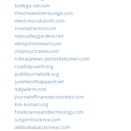
bodega-ole.com
thestreamlinerlounge.com
mestrinorubanofc.com
novelatherton.com
nassvalleygardens.net
electjohnstewart.com
omptourtravels.com
tribratanews-polreskebumen.com
rsudbayuasih.org
publikjurnalistik.org
juneteenthapparel.net
italywarm.com
journaloffinanceeconomics.com
kvk-kumari.org
foodscienceandtechnology.com
scisportsscience.com
addisababacuisineaz.com