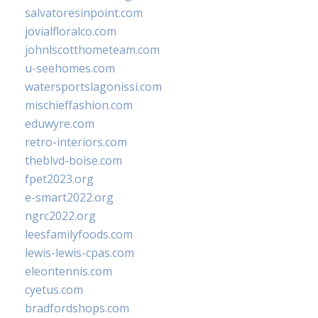
salvatoresinpoint.com
jovialfloralco.com
johnlscotthometeam.com
u-seehomes.com
watersportslagonissi.com
mischieffashion.com
eduwyre.com
retro-interiors.com
theblvd-boise.com
fpet2023.org
e-smart2022.org
ngrc2022.org
leesfamilyfoods.com
lewis-lewis-cpas.com
eleontennis.com
cyetus.com
bradfordshops.com