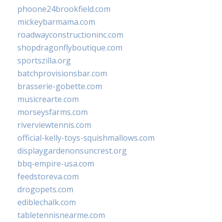
phoone24brookfield.com
mickeybarmama.com
roadwayconstructioninc.com
shopdragonflyboutique.com
sportszilla.org
batchprovisionsbar.com
brasserie-gobette.com
musicrearte.com
morseysfarms.com
riverviewtennis.com
official-kelly-toys-squishmallows.com
displaygardenonsuncrest.org
bbq-empire-usa.com
feedstoreva.com
drogopets.com
ediblechalk.com
tabletennisnearme.com