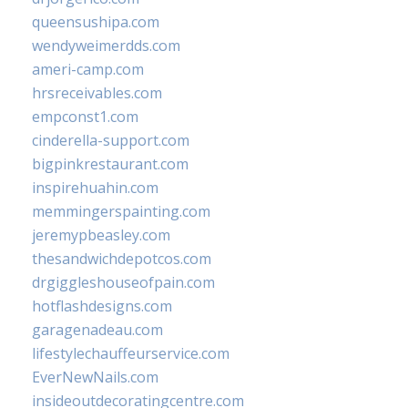
queensushipa.com
wendyweimerdds.com
ameri-camp.com
hrsreceivables.com
empconst1.com
cinderella-support.com
bigpinkrestaurant.com
inspirehuahin.com
memmingerspainting.com
jeremypbeasley.com
thesandwichdepotcos.com
drgiggleshouseofpain.com
hotflashdesigns.com
garagenadeau.com
lifestylechauffeurservice.com
EverNewNails.com
insideoutdecoratingcentre.com