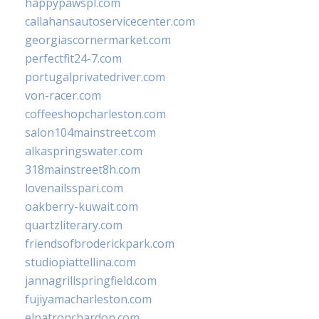
happypawspl.com
callahansautoservicecenter.com
georgiascornermarket.com
perfectfit24-7.com
portugalprivatedriver.com
von-racer.com
coffeeshopcharleston.com
salon104mainstreet.com
alkaspringswater.com
318mainstreet8h.com
lovenailsspari.com
oakberry-kuwait.com
quartzliterary.com
friendsofbroderickpark.com
studiopiattellina.com
jannagrillspringfield.com
fujiyamacharleston.com
elpatronchardon.com