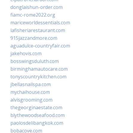
donglaishun-order.com
fiamc-rome2022.org
mariceworldessentials.com
lafisheriarestaurant.com
915jazzandmore.com
aguadulce-countryfair.com
jakehovis.com
bosswingsduluth.com
birminghamautocare.com
tonyscountrykitchen.com
jbellasnailspa.com
mychaihouse.com
alvisgrooming.com
thegeorginaestate.com
blythewoodseafood.com
paolosdelibangkok.com
bobacove.com