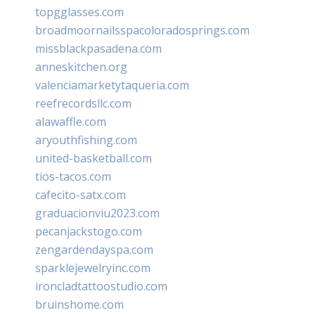
topgglasses.com
broadmoornailsspacoloradosprings.com
missblackpasadena.com
anneskitchen.org
valenciamarketytaqueria.com
reefrecordsllc.com
alawaffle.com
aryouthfishing.com
united-basketball.com
tios-tacos.com
cafecito-satx.com
graduacionviu2023.com
pecanjackstogo.com
zengardendayspa.com
sparklejewelryinc.com
ironcladtattoostudio.com
bruinshome.com