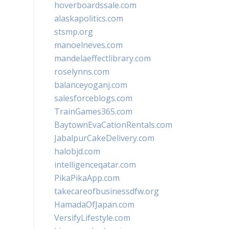
hoverboardssale.com
alaskapolitics.com
stsmp.org
manoelneves.com
mandelaeffectlibrary.com
roselynns.com
balanceyoganj.com
salesforceblogs.com
TrainGames365.com
BaytownEvaCationRentals.com
JabalpurCakeDelivery.com
halobjd.com
intelligenceqatar.com
PikaPikaApp.com
takecareofbusinessdfw.org
HamadaOfJapan.com
VersifyLifestyle.com