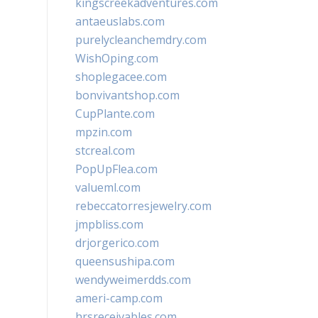
kingscreekadventures.com
antaeuslabs.com
purelycleanchemdry.com
WishOping.com
shoplegacee.com
bonvivantshop.com
CupPlante.com
mpzin.com
stcreal.com
PopUpFlea.com
valueml.com
rebeccatorresjewelry.com
jmpbliss.com
drjorgerico.com
queensushipa.com
wendyweimerdds.com
ameri-camp.com
hrsreceivables.com