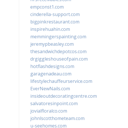
empconst1.com
cinderella-support.com
bigpinkrestaurant.com
inspirehuahin.com
memmingerspainting.com
jeremypbeasley.com
thesandwichdepotcos.com
drgiggleshouseofpain.com
hotflashdesigns.com
garagenadeau.com
lifestylechauffeurservice.com
EverNewNails.com
insideoutdecoratingcentre.com
salvatoresinpoint.com
jovialfloralco.com
johnlscotthometeam.com
u-seehomes.com