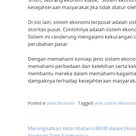
Smith, seorang ekonom klasik, “Sistem ekonom
kesejahteraan masyarakat jika tidak diatur ole
Di sisi lain, sistem ekonomi terpusat adalah 
otoritas pusat. Contohnya adalah sistem ekon
Sistem ini cenderung mengalami kekurangan d
perubahan pasar.
Dengan memahami konsep jenis sistem ekonom
memahami perbedaan dan kelebihan serta kele
membantu mereka dalam memahami bagaiman
dampaknya terhadap kesejahteraan masyaraka
Posted in
Jenis Ekonomi
Tagged
jenis sistem ekonomi
Post
Meningkatkan Keterlibatan UMKM dalam Ekos
Ekonomi Digital Indonesia