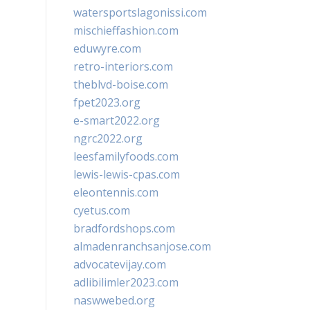
watersportslagonissi.com
mischieffashion.com
eduwyre.com
retro-interiors.com
theblvd-boise.com
fpet2023.org
e-smart2022.org
ngrc2022.org
leesfamilyfoods.com
lewis-lewis-cpas.com
eleontennis.com
cyetus.com
bradfordshops.com
almadenranchsanjose.com
advocatevijay.com
adlibilimler2023.com
naswwebed.org