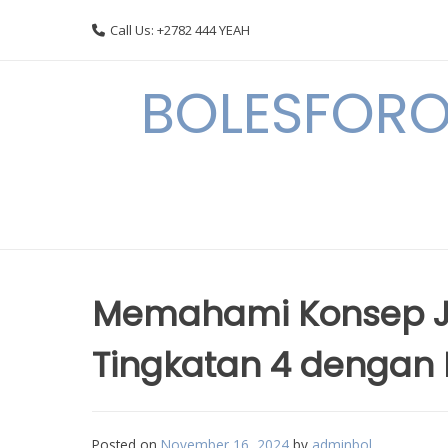
Skip
Call Us: +2782 444 YEAH
to
content
BOLESFORO
Memahami Konsep Je
Tingkatan 4 dengan
Posted on
November 16, 2024
by
adminbol