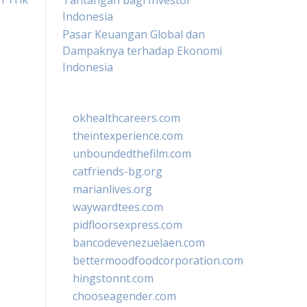
Tantangan bagi Investor
Indonesia
Pasar Keuangan Global dan
Dampaknya terhadap Ekonomi
Indonesia
okhealthcareers.com
theintexperience.com
unboundedthefilm.com
catfriends-bg.org
marianlives.org
waywardtees.com
pidfloorsexpress.com
bancodevenezuelaen.com
bettermoodfoodcorporation.com
hingstonnt.com
chooseagender.com