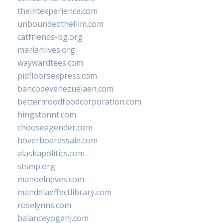
theintexperience.com
unboundedthefilm.com
catfriends-bg.org
marianlives.org
waywardtees.com
pidfloorsexpress.com
bancodevenezuelaen.com
bettermoodfoodcorporation.com
hingstonnt.com
chooseagender.com
hoverboardssale.com
alaskapolitics.com
stsmp.org
manoelneves.com
mandelaeffectlibrary.com
roselynns.com
balanceyoganj.com