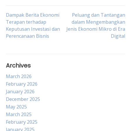
Post
Dampak Berita Ekonomi
Peluang dan Tantangan
Terapan terhadap
dalam Mengembangkan
Keputusan Investasi dan
Jenis Ekonomi Mikro di Era
navigation
Perencanaan Bisnis
Digital
Archives
March 2026
February 2026
January 2026
December 2025
May 2025
March 2025
February 2025
January 2025