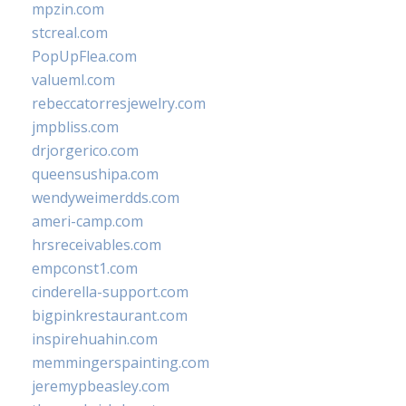
mpzin.com
stcreal.com
PopUpFlea.com
valueml.com
rebeccatorresjewelry.com
jmpbliss.com
drjorgerico.com
queensushipa.com
wendyweimerdds.com
ameri-camp.com
hrsreceivables.com
empconst1.com
cinderella-support.com
bigpinkrestaurant.com
inspirehuahin.com
memmingerspainting.com
jeremypbeasley.com