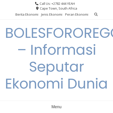
Skip
Call Us: +2782 444 YEAH
to
Cape Town, South Africa
content
Berita Ekonomi
Jenis Ekonomi
Peran Ekonomi
BOLESFORORE
– Informasi
Seputar
Ekonomi Dunia
Menu