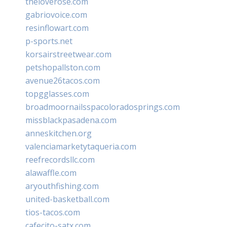
theloverose.com
gabriovoice.com
resinflowart.com
p-sports.net
korsairstreetwear.com
petshopallston.com
avenue26tacos.com
topgglasses.com
broadmoornailsspacoloradosprings.com
missblackpasadena.com
anneskitchen.org
valenciamarketytaqueria.com
reefrecordsllc.com
alawaffle.com
aryouthfishing.com
united-basketball.com
tios-tacos.com
cafecito-satx.com