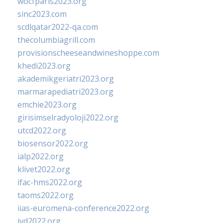
wocfparis2023.org
sinc2023.com
scdlqatar2022-qa.com
thecolumbiagrill.com
provisionscheeseandwineshoppe.com
khedi2023.org
akademikgeriatri2023.org
marmarapediatri2023.org
emchie2023.org
girisimselradyoloji2022.org
utcd2022.org
biosensor2022.org
ialp2022.org
klivet2022.org
ifac-hms2022.org
taoms2022.org
iias-euromena-conference2022.org
ivd2022.org