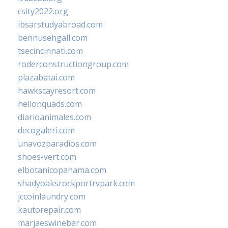
csity2022.org
ibsarstudyabroad.com
bennusehgall.com
tsecincinnati.com
roderconstructiongroup.com
plazabatai.com
hawkscayresort.com
hellonquads.com
diarioanimales.com
decogaleri.com
unavozparadios.com
shoes-vert.com
elbotanicopanama.com
shadyoaksrockportrvpark.com
jccoinlaundry.com
kautorepair.com
marjaeswinebar.com