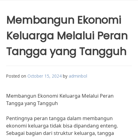
Membangun Ekonomi
Keluarga Melalui Peran
Tangga yang Tangguh
Posted on
October 15, 2024
by
adminbol
Membangun Ekonomi Keluarga Melalui Peran
Tangga yang Tangguh
Pentingnya peran tangga dalam membangun
ekonomi keluarga tidak bisa dipandang enteng.
Sebagai bagian dari struktur keluarga, tangga