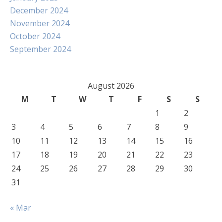
December 2024
November 2024
October 2024
September 2024
August 2026
M
T
W
T
F
S
S
1
2
3
4
5
6
7
8
9
10
11
12
13
14
15
16
17
18
19
20
21
22
23
24
25
26
27
28
29
30
31
« Mar