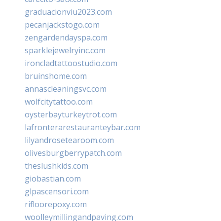
graduacionviu2023.com
pecanjackstogo.com
zengardendayspa.com
sparklejewelryinc.com
ironcladtattoostudio.com
bruinshome.com
annascleaningsvc.com
wolfcitytattoo.com
oysterbayturkeytrot.com
lafronterarestauranteybar.com
lilyandrosetearoom.com
olivesburgberrypatch.com
theslushkids.com
giobastian.com
glpascensori.com
rifloorepoxy.com
woolleymillingandpaving.com