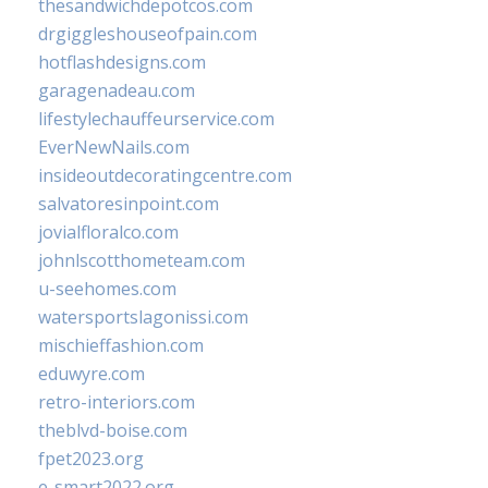
thesandwichdepotcos.com
drgiggleshouseofpain.com
hotflashdesigns.com
garagenadeau.com
lifestylechauffeurservice.com
EverNewNails.com
insideoutdecoratingcentre.com
salvatoresinpoint.com
jovialfloralco.com
johnlscotthometeam.com
u-seehomes.com
watersportslagonissi.com
mischieffashion.com
eduwyre.com
retro-interiors.com
theblvd-boise.com
fpet2023.org
e-smart2022.org