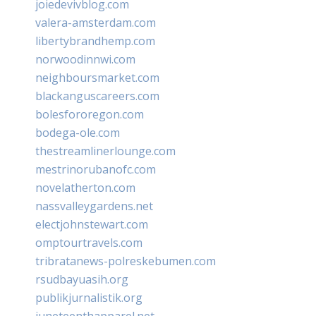
joiedevivblog.com
valera-amsterdam.com
libertybrandhemp.com
norwoodinnwi.com
neighboursmarket.com
blackanguscareers.com
bolesfororegon.com
bodega-ole.com
thestreamlinerlounge.com
mestrinorubanofc.com
novelatherton.com
nassvalleygardens.net
electjohnstewart.com
omptourtravels.com
tribratanews-polreskebumen.com
rsudbayuasih.org
publikjurnalistik.org
juneteenthapparel.net