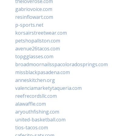
theloverose.com
gabriovoice.com
resinflowart.com
p-sports.net
korsairstreetwear.com
petshopallston.com
avenue26tacos.com
topgglasses.com
broadmoornailsspacoloradosprings.com
missblackpasadena.com
anneskitchen.org
valenciamarketytaqueria.com
reefrecordsllc.com
alawaffle.com
aryouthfishing.com
united-basketball.com
tios-tacos.com
cafecito-satx.com