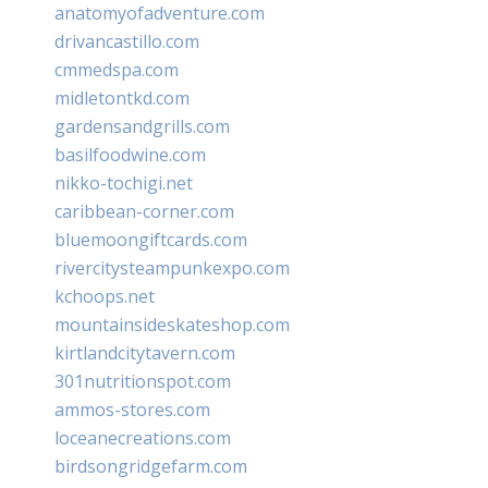
anatomyofadventure.com
drivancastillo.com
cmmedspa.com
midletontkd.com
gardensandgrills.com
basilfoodwine.com
nikko-tochigi.net
caribbean-corner.com
bluemoongiftcards.com
rivercitysteampunkexpo.com
kchoops.net
mountainsideskateshop.com
kirtlandcitytavern.com
301nutritionspot.com
ammos-stores.com
loceanecreations.com
birdsongridgefarm.com