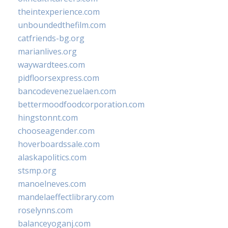
theintexperience.com
unboundedthefilm.com
catfriends-bg.org
marianlives.org
waywardtees.com
pidfloorsexpress.com
bancodevenezuelaen.com
bettermoodfoodcorporation.com
hingstonnt.com
chooseagender.com
hoverboardssale.com
alaskapolitics.com
stsmp.org
manoelneves.com
mandelaeffectlibrary.com
roselynns.com
balanceyoganj.com