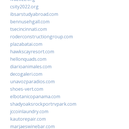
csity2022.org
ibsarstudyabroad.com
bennusehgall.com
tsecincinnati.com
roderconstructiongroup.com
plazabatai.com
hawkscayresort.com
hellonquads.com
diarioanimales.com
decogaleri.com
unavozparadios.com
shoes-vert.com
elbotanicopanama.com
shadyoaksrockportrvpark.com
jccoinlaundry.com
kautorepair.com
marjaeswinebar.com