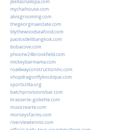
jbellasnailspa.com
mychaihouse.com
alvisgrooming.com
thegeorginaestate.com
blythewoodseafood.com
paolosdelibangkok.com
bobacove.com
phoone24brookfield.com
mickeybarmama.com
roadwayconstructioninc.com
shopdragonflyboutique.com
sportszilla.org
batchprovisionsbar.com
brasserie-gobette.com
musicrearte.com
morseysfarms.com
riverviewtennis.com
official-kelly-toys-squishmallows.com