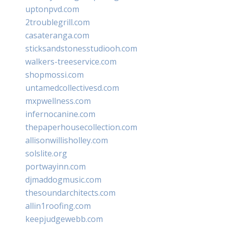
uptonpvd.com
2troublegrill.com
casateranga.com
sticksandstonesstudiooh.com
walkers-treeservice.com
shopmossi.com
untamedcollectivesd.com
mxpwellness.com
infernocanine.com
thepaperhousecollection.com
allisonwillisholley.com
solslite.org
portwayinn.com
djmaddogmusic.com
thesoundarchitects.com
allin1roofing.com
keepjudgewebb.com