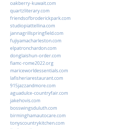
oakberry-kuwait.com
quartzliterary.com
friendsofbroderickpark.com
studiopiattellina.com
jannagrillspringfield.com
fujiyamacharleston.com
elpatronchardon.com
donglaishun-order.com
fiamc-rome2022.org
mariceworldessentials.com
lafisheriarestaurant.com
915jazzandmore.com
aguadulce-countryfair.com
jakehovis.com
bosswingsduluth.com
birminghamautocare.com
tonyscountrykitchen.com