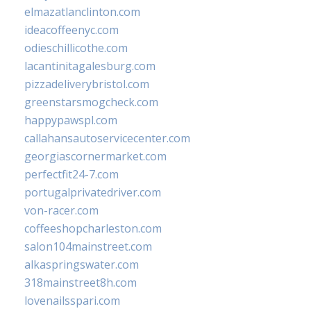
elmazatlanclinton.com
ideacoffeenyc.com
odieschillicothe.com
lacantinitagalesburg.com
pizzadeliverybristol.com
greenstarsmogcheck.com
happypawspl.com
callahansautoservicecenter.com
georgiascornermarket.com
perfectfit24-7.com
portugalprivatedriver.com
von-racer.com
coffeeshopcharleston.com
salon104mainstreet.com
alkaspringswater.com
318mainstreet8h.com
lovenailsspari.com