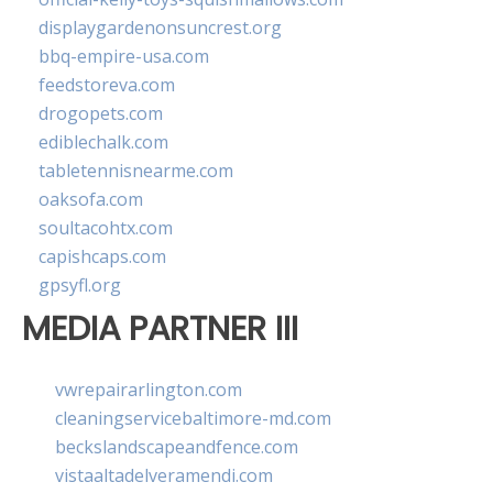
displaygardenonsuncrest.org
bbq-empire-usa.com
feedstoreva.com
drogopets.com
ediblechalk.com
tabletennisnearme.com
oaksofa.com
soultacohtx.com
capishcaps.com
gpsyfl.org
MEDIA PARTNER III
vwrepairarlington.com
cleaningservicebaltimore-md.com
beckslandscapeandfence.com
vistaaltadelveramendi.com