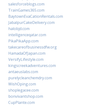
salesforceblogs.com
TrainGames365.com
BaytownEvaCationRentals.com
JabalpurCakeDelivery.com
halobjd.com
intelligenceqatar.com
PikaPikaApp.com
takecareofbusinessdfw.org
HamadaOfJapan.com
VersifyLifestyle.com
kingscreekadventures.com
antaeuslabs.com
purelycleanchemdry.com
WishOping.com
shoplegacee.com
bonvivantshop.com
CupPlante.com