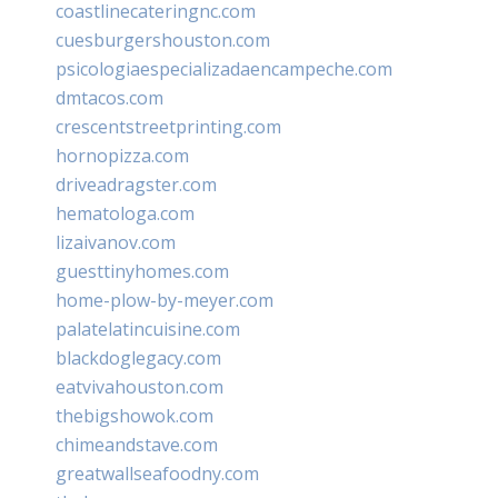
coastlinecateringnc.com
cuesburgershouston.com
psicologiaespecializadaencampeche.com
dmtacos.com
crescentstreetprinting.com
hornopizza.com
driveadragster.com
hematologa.com
lizaivanov.com
guesttinyhomes.com
home-plow-by-meyer.com
palatelatincuisine.com
blackdoglegacy.com
eatvivahouston.com
thebigshowok.com
chimeandstave.com
greatwallseafoodny.com