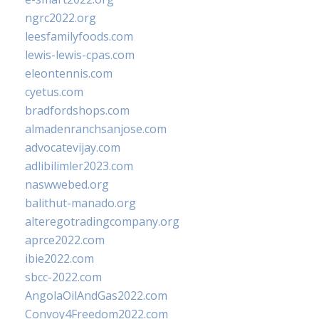
ngrc2022.org
leesfamilyfoods.com
lewis-lewis-cpas.com
eleontennis.com
cyetus.com
bradfordshops.com
almadenranchsanjose.com
advocatevijay.com
adlibilimler2023.com
naswwebed.org
balithut-manado.org
alteregotradingcompany.org
aprce2022.com
ibie2022.com
sbcc-2022.com
AngolaOilAndGas2022.com
Convoy4Freedom2022.com