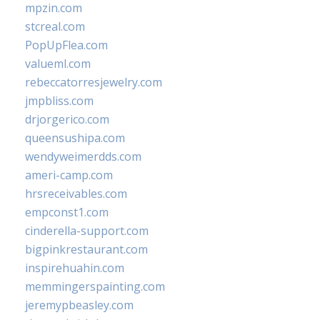
mpzin.com
stcreal.com
PopUpFlea.com
valueml.com
rebeccatorresjewelry.com
jmpbliss.com
drjorgerico.com
queensushipa.com
wendyweimerdds.com
ameri-camp.com
hrsreceivables.com
empconst1.com
cinderella-support.com
bigpinkrestaurant.com
inspirehuahin.com
memmingerspainting.com
jeremypbeasley.com