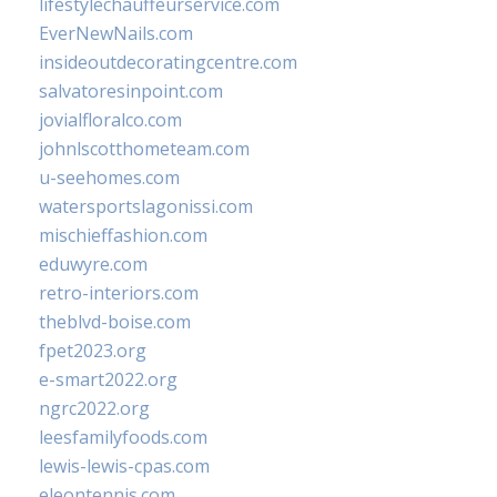
lifestylechauffeurservice.com
EverNewNails.com
insideoutdecoratingcentre.com
salvatoresinpoint.com
jovialfloralco.com
johnlscotthometeam.com
u-seehomes.com
watersportslagonissi.com
mischieffashion.com
eduwyre.com
retro-interiors.com
theblvd-boise.com
fpet2023.org
e-smart2022.org
ngrc2022.org
leesfamilyfoods.com
lewis-lewis-cpas.com
eleontennis.com