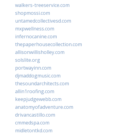
walkers-treeservice.com
shopmossi.com
untamedcollectivesd.com
mxpwellness.com
infernocanine.com
thepaperhousecollection.com
allisonwillisholley.com
solslite.org
portwayinn.com
djmaddogmusic.com
thesoundarchitects.com
allin1roofing.com
keepjudgewebb.com
anatomyofadventure.com
drivancastillo.com
cmmedspa.com
midletontkd.com