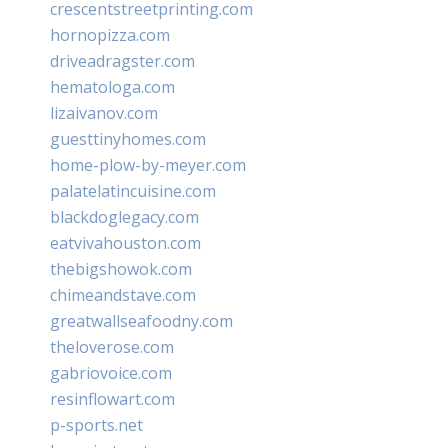
crescentstreetprinting.com
hornopizza.com
driveadragster.com
hematologa.com
lizaivanov.com
guesttinyhomes.com
home-plow-by-meyer.com
palatelatincuisine.com
blackdoglegacy.com
eatvivahouston.com
thebigshowok.com
chimeandstave.com
greatwallseafoodny.com
theloverose.com
gabriovoice.com
resinflowart.com
p-sports.net