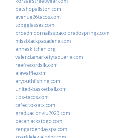
korsairstreetwear.com
petshopallston.com
avenue26tacos.com
topgglasses.com
broadmoornailsspacoloradosprings.com
missblackpasadena.com
anneskitchen.org
valenciamarketytaqueria.com
reefrecordsllc.com
alawaffle.com
aryouthfishing.com
united-basketball.com
tios-tacos.com
cafecito-satx.com
graduacionviu2023.com
pecanjackstogo.com
zengardendayspa.com
sparklejewelryinc.com