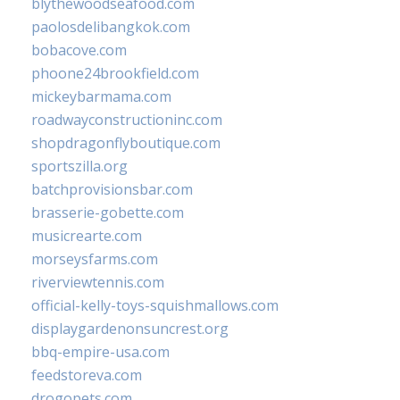
blythewoodseafood.com
paolosdelibangkok.com
bobacove.com
phoone24brookfield.com
mickeybarmama.com
roadwayconstructioninc.com
shopdragonflyboutique.com
sportszilla.org
batchprovisionsbar.com
brasserie-gobette.com
musicrearte.com
morseysfarms.com
riverviewtennis.com
official-kelly-toys-squishmallows.com
displaygardenonsuncrest.org
bbq-empire-usa.com
feedstoreva.com
drogopets.com