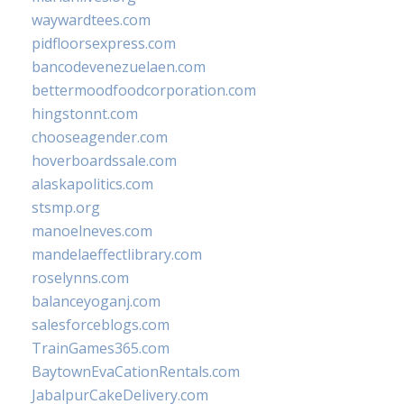
waywardtees.com
pidfloorsexpress.com
bancodevenezuelaen.com
bettermoodfoodcorporation.com
hingstonnt.com
chooseagender.com
hoverboardssale.com
alaskapolitics.com
stsmp.org
manoelneves.com
mandelaeffectlibrary.com
roselynns.com
balanceyoganj.com
salesforceblogs.com
TrainGames365.com
BaytownEvaCationRentals.com
JabalpurCakeDelivery.com