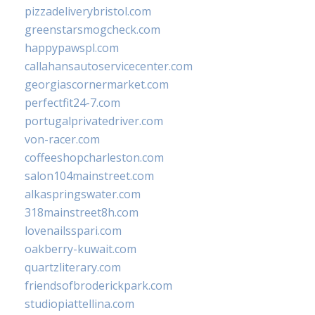
pizzadeliverybristol.com
greenstarsmogcheck.com
happypawspl.com
callahansautoservicecenter.com
georgiascornermarket.com
perfectfit24-7.com
portugalprivatedriver.com
von-racer.com
coffeeshopcharleston.com
salon104mainstreet.com
alkaspringswater.com
318mainstreet8h.com
lovenailsspari.com
oakberry-kuwait.com
quartzliterary.com
friendsofbroderickpark.com
studiopiattellina.com