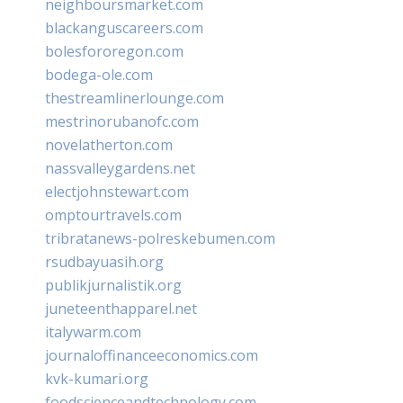
neighboursmarket.com
blackanguscareers.com
bolesfororegon.com
bodega-ole.com
thestreamlinerlounge.com
mestrinorubanofc.com
novelatherton.com
nassvalleygardens.net
electjohnstewart.com
omptourtravels.com
tribratanews-polreskebumen.com
rsudbayuasih.org
publikjurnalistik.org
juneteenthapparel.net
italywarm.com
journaloffinanceeconomics.com
kvk-kumari.org
foodscienceandtechnology.com