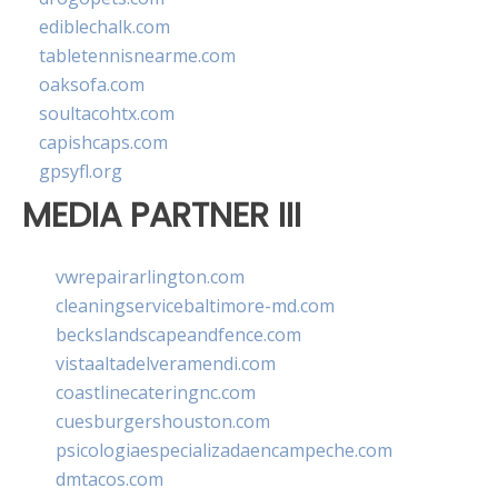
ediblechalk.com
tabletennisnearme.com
oaksofa.com
soultacohtx.com
capishcaps.com
gpsyfl.org
MEDIA PARTNER III
vwrepairarlington.com
cleaningservicebaltimore-md.com
beckslandscapeandfence.com
vistaaltadelveramendi.com
coastlinecateringnc.com
cuesburgershouston.com
psicologiaespecializadaencampeche.com
dmtacos.com