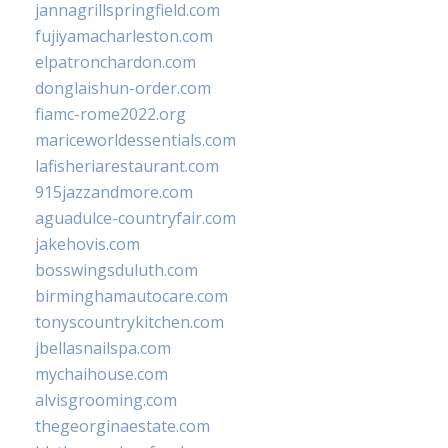
jannagrillspringfield.com
fujiyamacharleston.com
elpatronchardon.com
donglaishun-order.com
fiamc-rome2022.org
mariceworldessentials.com
lafisheriarestaurant.com
915jazzandmore.com
aguadulce-countryfair.com
jakehovis.com
bosswingsduluth.com
birminghamautocare.com
tonyscountrykitchen.com
jbellasnailspa.com
mychaihouse.com
alvisgrooming.com
thegeorginaestate.com