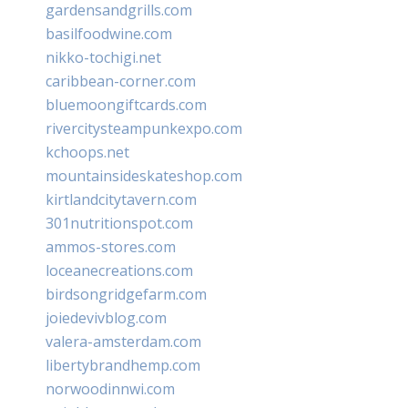
gardensandgrills.com
basilfoodwine.com
nikko-tochigi.net
caribbean-corner.com
bluemoongiftcards.com
rivercitysteampunkexpo.com
kchoops.net
mountainsideskateshop.com
kirtlandcitytavern.com
301nutritionspot.com
ammos-stores.com
loceanecreations.com
birdsongridgefarm.com
joiedevivblog.com
valera-amsterdam.com
libertybrandhemp.com
norwoodinnwi.com