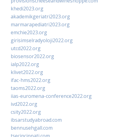
provisionscheeseandwineshoppe.com
khedi2023.org
akademikgeriatri2023.org
marmarapediatri2023.org
emchie2023.org
girisimselradyoloji2022.org
utcd2022.org
biosensor2022.org
ialp2022.org
klivet2022.org
ifac-hms2022.org
taoms2022.org
iias-euromena-conference2022.org
ivd2022.org
csity2022.org
ibsarstudyabroad.com
bennusehgall.com
tsecincinnati.com