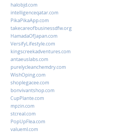
halobjd.com
intelligenceqatar.com
PikaPikaApp.com
takecareofbusinessdfw.org
HamadaOfJapan.com
VersifyLifestyle.com
kingscreekadventures.com
antaeuslabs.com
purelycleanchemdry.com
WishOping.com
shoplegacee.com
bonvivantshop.com
CupPlante.com
mpzin.com
stcreal.com
PopUpFlea.com
valueml.com