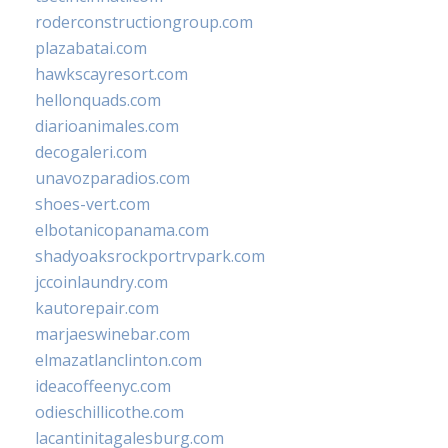
roderconstructiongroup.com
plazabatai.com
hawkscayresort.com
hellonquads.com
diarioanimales.com
decogaleri.com
unavozparadios.com
shoes-vert.com
elbotanicopanama.com
shadyoaksrockportrvpark.com
jccoinlaundry.com
kautorepair.com
marjaeswinebar.com
elmazatlanclinton.com
ideacoffeenyc.com
odieschillicothe.com
lacantinitagalesburg.com