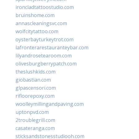
ironcladtattoostudio.com
bruinshome.com
annascleaningsvc.com
wolfcitytattoo.com
oysterbayturkeytrot.com
lafronterarestauranteybar.com
lilyandrosetearoom.com
olivesburgberrypatch.com
theslushkids.com
giobastian.com
glpascensori.com
rifloorepoxy.com
woolleymillingandpaving.com
uptonpvd.com
2troublegrill.com
casateranga.com
sticksandstonesstudiooh.com