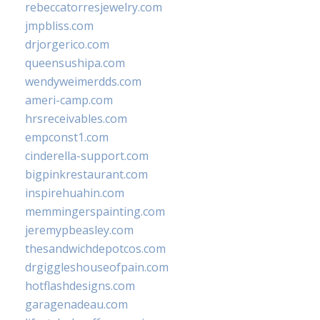
rebeccatorresjewelry.com
jmpbliss.com
drjorgerico.com
queensushipa.com
wendyweimerdds.com
ameri-camp.com
hrsreceivables.com
empconst1.com
cinderella-support.com
bigpinkrestaurant.com
inspirehuahin.com
memmingerspainting.com
jeremypbeasley.com
thesandwichdepotcos.com
drgiggleshouseofpain.com
hotflashdesigns.com
garagenadeau.com