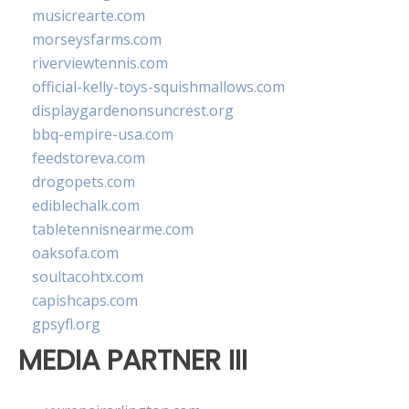
musicrearte.com
morseysfarms.com
riverviewtennis.com
official-kelly-toys-squishmallows.com
displaygardenonsuncrest.org
bbq-empire-usa.com
feedstoreva.com
drogopets.com
ediblechalk.com
tabletennisnearme.com
oaksofa.com
soultacohtx.com
capishcaps.com
gpsyfl.org
MEDIA PARTNER III