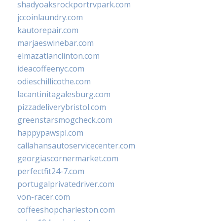
shadyoaksrockportrvpark.com
jccoinlaundry.com
kautorepair.com
marjaeswinebar.com
elmazatlanclinton.com
ideacoffeenyc.com
odieschillicothe.com
lacantinitagalesburg.com
pizzadeliverybristol.com
greenstarsmogcheck.com
happypawspl.com
callahansautoservicecenter.com
georgiascornermarket.com
perfectfit24-7.com
portugalprivatedriver.com
von-racer.com
coffeeshopcharleston.com