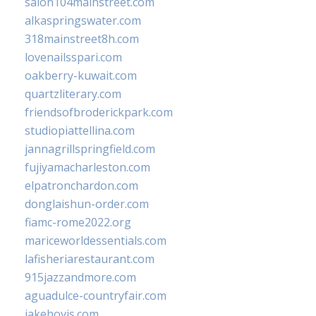
salon104mainstreet.com
alkaspringswater.com
318mainstreet8h.com
lovenailsspari.com
oakberry-kuwait.com
quartzliterary.com
friendsofbroderickpark.com
studiopiattellina.com
jannagrillspringfield.com
fujiyamacharleston.com
elpatronchardon.com
donglaishun-order.com
fiamc-rome2022.org
mariceworldessentials.com
lafisheriarestaurant.com
915jazzandmore.com
aguadulce-countryfair.com
jakehovis.com