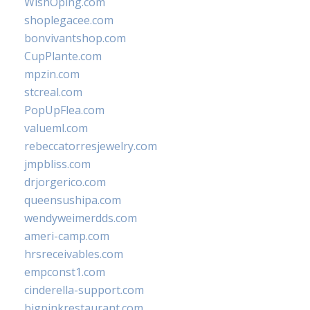
WishOping.com
shoplegacee.com
bonvivantshop.com
CupPlante.com
mpzin.com
stcreal.com
PopUpFlea.com
valueml.com
rebeccatorresjewelry.com
jmpbliss.com
drjorgerico.com
queensushipa.com
wendyweimerdds.com
ameri-camp.com
hrsreceivables.com
empconst1.com
cinderella-support.com
bigpinkrestaurant.com