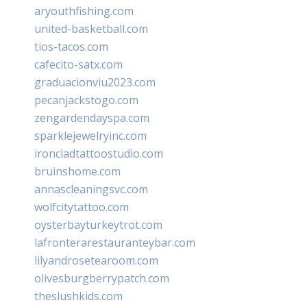
aryouthfishing.com
united-basketball.com
tios-tacos.com
cafecito-satx.com
graduacionviu2023.com
pecanjackstogo.com
zengardendayspa.com
sparklejewelryinc.com
ironcladtattoostudio.com
bruinshome.com
annascleaningsvc.com
wolfcitytattoo.com
oysterbayturkeytrot.com
lafronterarestauranteybar.com
lilyandrosetearoom.com
olivesburgberrypatch.com
theslushkids.com