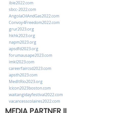
ibie2022.com
sbcc-2022.com
AngolaOilAndGas2022.com
Convoy4Freedom2022.com
grur2023.org
hkhk2023.org
napm2023.org
apsdfd2023.org
forumausape2023.com
imkl2023.com
careerfaircsd2023.com
apsth2023.com
MedItRio2023.org
lcicon2023boston.com
waitangidayfestival2022.com
vacancesscolaires2022.com
MEDIA PARTNER II