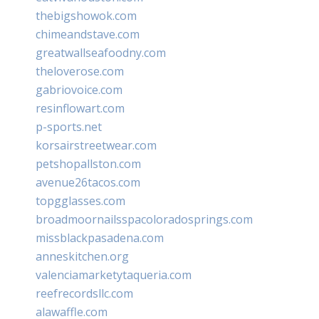
thebigshowok.com
chimeandstave.com
greatwallseafoodny.com
theloverose.com
gabriovoice.com
resinflowart.com
p-sports.net
korsairstreetwear.com
petshopallston.com
avenue26tacos.com
topgglasses.com
broadmoornailsspacoloradosprings.com
missblackpasadena.com
anneskitchen.org
valenciamarketytaqueria.com
reefrecordsllc.com
alawaffle.com