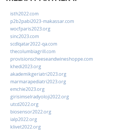
isth2022.com
p2b2pabi2023-makassar.com
wocfparis2023.org
sinc2023.com
scdlqatar2022-qa.com
thecolumbiagrill.com
provisionscheeseandwineshoppe.com
khedi2023.org
akademikgeriatri2023.org
marmarapediatri2023.org
emchie2023.org
girisimselradyoloji2022.org
utcd2022.org
biosensor2022.org
ialp2022.org
klivet2022.org