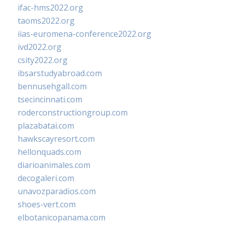
ifac-hms2022.org
taoms2022.org
iias-euromena-conference2022.org
ivd2022.org
csity2022.org
ibsarstudyabroad.com
bennusehgall.com
tsecincinnati.com
roderconstructiongroup.com
plazabatai.com
hawkscayresort.com
hellonquads.com
diarioanimales.com
decogaleri.com
unavozparadios.com
shoes-vert.com
elbotanicopanama.com