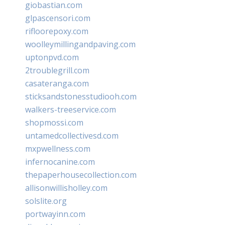
giobastian.com
glpascensori.com
rifloorepoxy.com
woolleymillingandpaving.com
uptonpvd.com
2troublegrill.com
casateranga.com
sticksandstonesstudiooh.com
walkers-treeservice.com
shopmossi.com
untamedcollectivesd.com
mxpwellness.com
infernocanine.com
thepaperhousecollection.com
allisonwillisholley.com
solslite.org
portwayinn.com