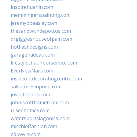
inspirehuahin.com
memmingerspainting.com
jeremypbeasley.com
thesandwichdepotcos.com
drgiggleshouseofpain.com
hotflashdesigns.com
garagenadeau.com
lifestylechauffeurservice.com
EverNewNails.com
insideoutdecoratingcentre.com
salvatoresinpoint.com
jovialfloralco.com
johnlscotthometeam.com
u-seehomes.com
watersportslagonissi.com
mischieffashion.com
eduwyre.com