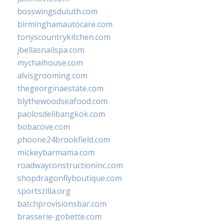
bosswingsduluth.com
birminghamautocare.com
tonyscountrykitchen.com
jbellasnailspa.com
mychaihouse.com
alvisgrooming.com
thegeorginaestate.com
blythewoodseafood.com
paolosdelibangkok.com
bobacove.com
phoone24brookfield.com
mickeybarmama.com
roadwayconstructioninc.com
shopdragonflyboutique.com
sportszilla.org
batchprovisionsbar.com
brasserie-gobette.com