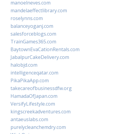
manoelneves.com
mandelaeffectlibrary.com
roselynns.com
balanceyoganj.com
salesforceblogs.com
TrainGames365.com
BaytownEvaCationRentals.com
JabalpurCakeDelivery.com
halobjd.com
intelligenceqatar.com
PikaPikaApp.com
takecareofbusinessdfw.org
HamadaOfJapan.com
VersifyLifestyle.com
kingscreekadventures.com
antaeuslabs.com
purelycleanchemdry.com