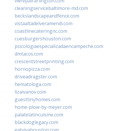
vwrepairarlington.com
cleaningservicebaltimore-md.com
beckslandscapeandfence.com
vistaaltadelveramendi.com
coastlinecateringnc.com
cuesburgershouston.com
psicologiaespecializadaencampeche.com
dmtacos.com
crescentstreetprinting.com
hornopizza.com
driveadragster.com
hematologa.com
lizaivanov.com
guesttinyhomes.com
home-plow-by-meyer.com
palatelatincuisine.com
blackdoglegacy.com
eatvivahouston.com