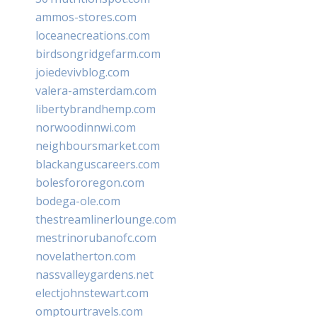
ammos-stores.com
loceanecreations.com
birdsongridgefarm.com
joiedevivblog.com
valera-amsterdam.com
libertybrandhemp.com
norwoodinnwi.com
neighboursmarket.com
blackanguscareers.com
bolesfororegon.com
bodega-ole.com
thestreamlinerlounge.com
mestrinorubanofc.com
novelatherton.com
nassvalleygardens.net
electjohnstewart.com
omptourtravels.com