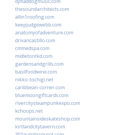
djmaddogmusic.com
thesoundarchitects.com
allin1roofing.com
keepjudgewebb.com
anatomyofadventure.com
drivancastillo.com
cmmedspa.com
midletontkd.com
gardensandgrills.com
basilfoodwine.com
nikko-tochigi.net
caribbean-corner.com
bluemoongiftcards.com
rivercitysteampunkexpo.com
kchoops.net
mountainsideskateshop.com
kirtlandcitytavern.com
301nutritionspot.com