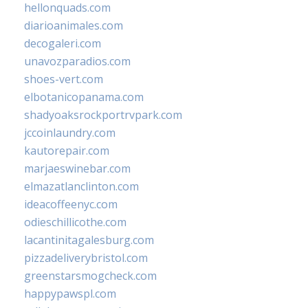
hellonquads.com
diarioanimales.com
decogaleri.com
unavozparadios.com
shoes-vert.com
elbotanicopanama.com
shadyoaksrockportrvpark.com
jccoinlaundry.com
kautorepair.com
marjaeswinebar.com
elmazatlanclinton.com
ideacoffeenyc.com
odieschillicothe.com
lacantinitagalesburg.com
pizzadeliverybristol.com
greenstarsmogcheck.com
happypawspl.com