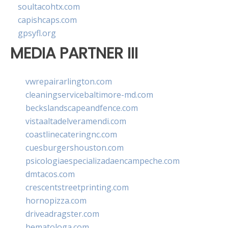
soultacohtx.com
capishcaps.com
gpsyfl.org
MEDIA PARTNER III
vwrepairarlington.com
cleaningservicebaltimore-md.com
beckslandscapeandfence.com
vistaaltadelveramendi.com
coastlinecateringnc.com
cuesburgershouston.com
psicologiaespecializadaencampeche.com
dmtacos.com
crescentstreetprinting.com
hornopizza.com
driveadragster.com
hematologa.com