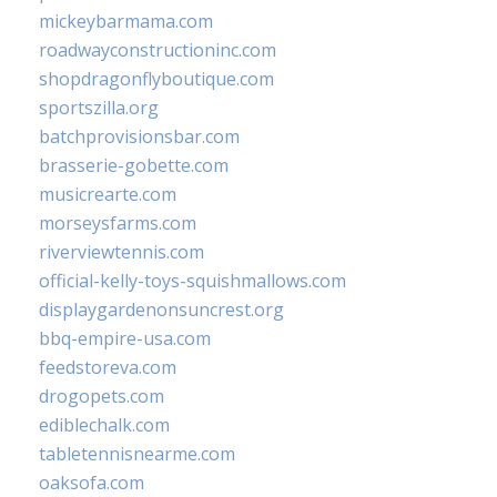
mickeybarmama.com
roadwayconstructioninc.com
shopdragonflyboutique.com
sportszilla.org
batchprovisionsbar.com
brasserie-gobette.com
musicrearte.com
morseysfarms.com
riverviewtennis.com
official-kelly-toys-squishmallows.com
displaygardenonsuncrest.org
bbq-empire-usa.com
feedstoreva.com
drogopets.com
ediblechalk.com
tabletennisnearme.com
oaksofa.com