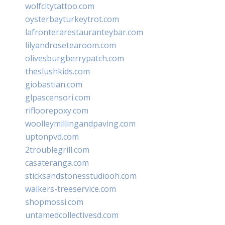
wolfcitytattoo.com
oysterbayturkeytrot.com
lafronterarestauranteybar.com
lilyandrosetearoom.com
olivesburgberrypatch.com
theslushkids.com
giobastian.com
glpascensori.com
rifloorepoxy.com
woolleymillingandpaving.com
uptonpvd.com
2troublegrill.com
casateranga.com
sticksandstonesstudiooh.com
walkers-treeservice.com
shopmossi.com
untamedcollectivesd.com