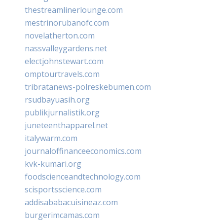
thestreamlinerlounge.com
mestrinorubanofc.com
novelatherton.com
nassvalleygardens.net
electjohnstewart.com
omptourtravels.com
tribratanews-polreskebumen.com
rsudbayuasih.org
publikjurnalistik.org
juneteenthapparel.net
italywarm.com
journaloffinanceeconomics.com
kvk-kumari.org
foodscienceandtechnology.com
scisportsscience.com
addisababacuisineaz.com
burgerimcamas.com