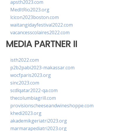
apsth2023.com
MedItRio2023.org
lcicon2023boston.com
waitangidayfestival2022.com
vacancesscolaires2022.com
MEDIA PARTNER II
isth2022.com
p2b2pabi2023-makassar.com
wocfparis2023.org
sinc2023.com
scdlqatar2022-qa.com
thecolumbiagrill.com
provisionscheeseandwineshoppe.com
khedi2023.org
akademikgeriatri2023.org
marmarapediatri2023.org