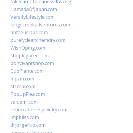
takecareofbusinessdfw.org
HamadaOfJapan.com
VersifyLifestyle.com
kingscreekadventures.com
antaeuslabs.com
purelycleanchemdry.com
WishOping.com
shoplegacee.com
bonvivantshop.com
CupPlante.com
mpzin.com
stcreal.com
PopUpFlea.com
valueml.com
rebeccatorresjewelry.com
jmpbliss.com
drjorgerico.com
queensushipa.com