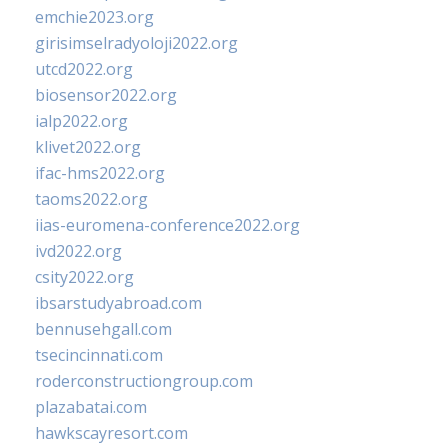
emchie2023.org
girisimselradyoloji2022.org
utcd2022.org
biosensor2022.org
ialp2022.org
klivet2022.org
ifac-hms2022.org
taoms2022.org
iias-euromena-conference2022.org
ivd2022.org
csity2022.org
ibsarstudyabroad.com
bennusehgall.com
tsecincinnati.com
roderconstructiongroup.com
plazabatai.com
hawkscayresort.com