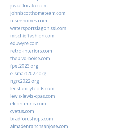
jovialfloralco.com
johnlscotthometeam.com
u-seehomes.com
watersportslagonissi.com
mischieffashion.com
eduwyre.com
retro-interiors.com
theblvd-boise.com
fpet2023.org
e-smart2022.org
ngrc2022.org
leesfamilyfoods.com
lewis-lewis-cpas.com
eleontennis.com
cyetus.com
bradfordshops.com
almadenranchsanjose.com