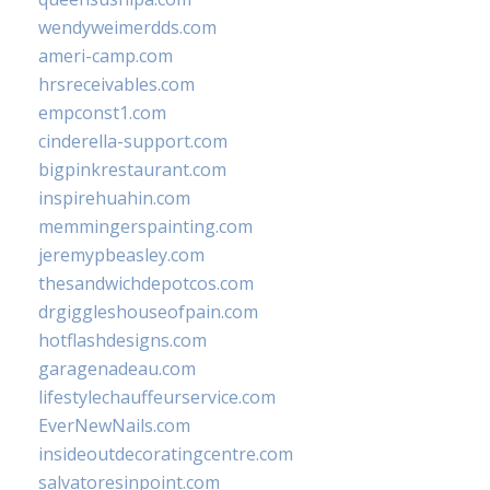
wendyweimerdds.com
ameri-camp.com
hrsreceivables.com
empconst1.com
cinderella-support.com
bigpinkrestaurant.com
inspirehuahin.com
memmingerspainting.com
jeremypbeasley.com
thesandwichdepotcos.com
drgiggleshouseofpain.com
hotflashdesigns.com
garagenadeau.com
lifestylechauffeurservice.com
EverNewNails.com
insideoutdecoratingcentre.com
salvatoresinpoint.com