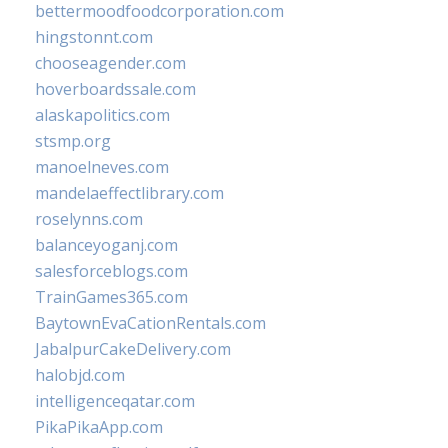
bettermoodfoodcorporation.com
hingstonnt.com
chooseagender.com
hoverboardssale.com
alaskapolitics.com
stsmp.org
manoelneves.com
mandelaeffectlibrary.com
roselynns.com
balanceyoganj.com
salesforceblogs.com
TrainGames365.com
BaytownEvaCationRentals.com
JabalpurCakeDelivery.com
halobjd.com
intelligenceqatar.com
PikaPikaApp.com