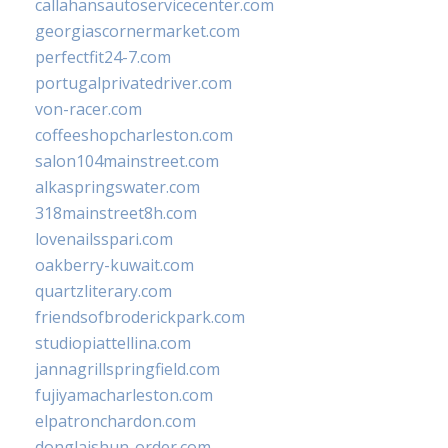
callahansautoservicecenter.com
georgiascornermarket.com
perfectfit24-7.com
portugalprivatedriver.com
von-racer.com
coffeeshopcharleston.com
salon104mainstreet.com
alkaspringswater.com
318mainstreet8h.com
lovenailsspari.com
oakberry-kuwait.com
quartzliterary.com
friendsofbroderickpark.com
studiopiattellina.com
jannagrillspringfield.com
fujiyamacharleston.com
elpatronchardon.com
donglaishun-order.com