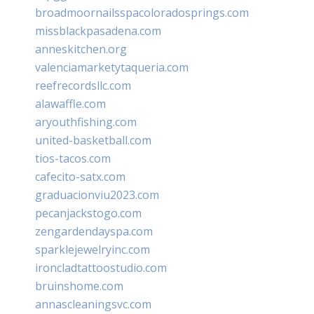
broadmoornailsspacoloradosprings.com
missblackpasadena.com
anneskitchen.org
valenciamarketytaqueria.com
reefrecordsllc.com
alawaffle.com
aryouthfishing.com
united-basketball.com
tios-tacos.com
cafecito-satx.com
graduacionviu2023.com
pecanjackstogo.com
zengardendayspa.com
sparklejewelryinc.com
ironcladtattoostudio.com
bruinshome.com
annascleaningsvc.com