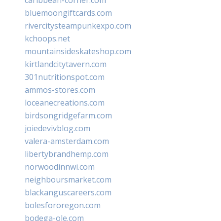
bluemoongiftcards.com
rivercitysteampunkexpo.com
kchoops.net
mountainsideskateshop.com
kirtlandcitytavern.com
301nutritionspot.com
ammos-stores.com
loceanecreations.com
birdsongridgefarm.com
joiedevivblog.com
valera-amsterdam.com
libertybrandhemp.com
norwoodinnwi.com
neighboursmarket.com
blackanguscareers.com
bolesfororegon.com
bodega-ole.com