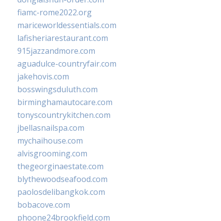
fiamc-rome2022.org
mariceworldessentials.com
lafisheriarestaurant.com
915jazzandmore.com
aguadulce-countryfair.com
jakehovis.com
bosswingsduluth.com
birminghamautocare.com
tonyscountrykitchen.com
jbellasnailspa.com
mychaihouse.com
alvisgrooming.com
thegeorginaestate.com
blythewoodseafood.com
paolosdelibangkok.com
bobacove.com
phoone24brookfield.com