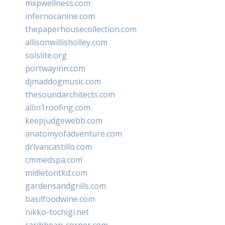
mxpwellness.com
infernocanine.com
thepaperhousecollection.com
allisonwillisholley.com
solslite.org
portwayinn.com
djmaddogmusic.com
thesoundarchitects.com
allin1roofing.com
keepjudgewebb.com
anatomyofadventure.com
drivancastillo.com
cmmedspa.com
midletontkd.com
gardensandgrills.com
basilfoodwine.com
nikko-tochigi.net
caribbean-corner.com