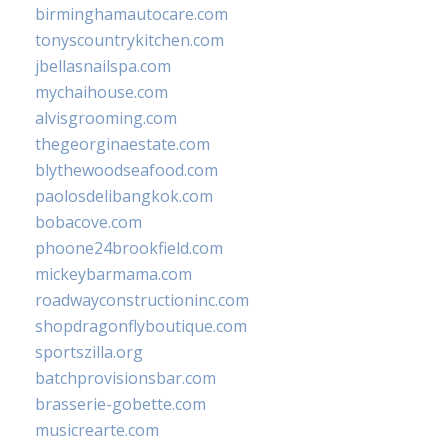
birminghamautocare.com
tonyscountrykitchen.com
jbellasnailspa.com
mychaihouse.com
alvisgrooming.com
thegeorginaestate.com
blythewoodseafood.com
paolosdelibangkok.com
bobacove.com
phoone24brookfield.com
mickeybarmama.com
roadwayconstructioninc.com
shopdragonflyboutique.com
sportszilla.org
batchprovisionsbar.com
brasserie-gobette.com
musicrearte.com