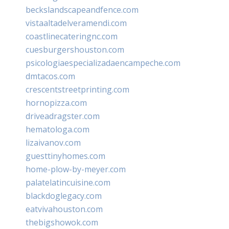
beckslandscapeandfence.com
vistaaltadelveramendi.com
coastlinecateringnc.com
cuesburgershouston.com
psicologiaespecializadaencampeche.com
dmtacos.com
crescentstreetprinting.com
hornopizza.com
driveadragster.com
hematologa.com
lizaivanov.com
guesttinyhomes.com
home-plow-by-meyer.com
palatelatincuisine.com
blackdoglegacy.com
eatvivahouston.com
thebigshowok.com