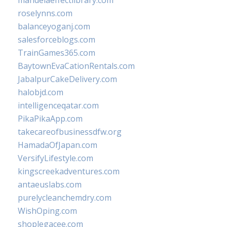
mandelaeffectlibrary.com
roselynns.com
balanceyoganj.com
salesforceblogs.com
TrainGames365.com
BaytownEvaCationRentals.com
JabalpurCakeDelivery.com
halobjd.com
intelligenceqatar.com
PikaPikaApp.com
takecareofbusinessdfw.org
HamadaOfJapan.com
VersifyLifestyle.com
kingscreekadventures.com
antaeuslabs.com
purelycleanchemdry.com
WishOping.com
shoplegacee.com