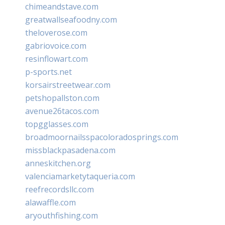
chimeandstave.com
greatwallseafoodny.com
theloverose.com
gabriovoice.com
resinflowart.com
p-sports.net
korsairstreetwear.com
petshopallston.com
avenue26tacos.com
topgglasses.com
broadmoornailsspacoloradosprings.com
missblackpasadena.com
anneskitchen.org
valenciamarketytaqueria.com
reefrecordsllc.com
alawaffle.com
aryouthfishing.com