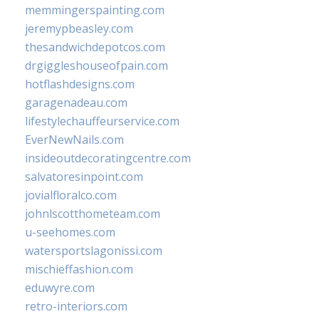
memmingerspainting.com
jeremypbeasley.com
thesandwichdepotcos.com
drgiggleshouseofpain.com
hotflashdesigns.com
garagenadeau.com
lifestylechauffeurservice.com
EverNewNails.com
insideoutdecoratingcentre.com
salvatoresinpoint.com
jovialfloralco.com
johnlscotthometeam.com
u-seehomes.com
watersportslagonissi.com
mischieffashion.com
eduwyre.com
retro-interiors.com