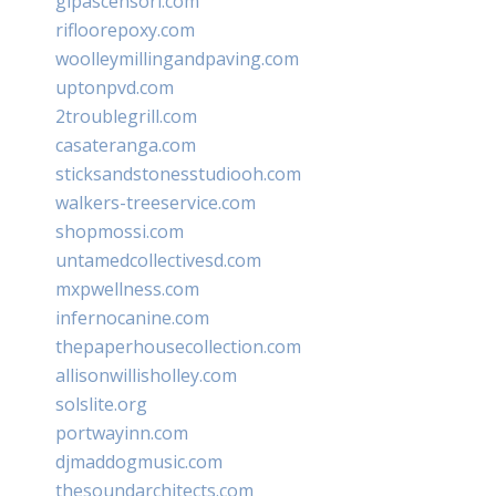
glpascensori.com
rifloorepoxy.com
woolleymillingandpaving.com
uptonpvd.com
2troublegrill.com
casateranga.com
sticksandstonesstudiooh.com
walkers-treeservice.com
shopmossi.com
untamedcollectivesd.com
mxpwellness.com
infernocanine.com
thepaperhousecollection.com
allisonwillisholley.com
solslite.org
portwayinn.com
djmaddogmusic.com
thesoundarchitects.com