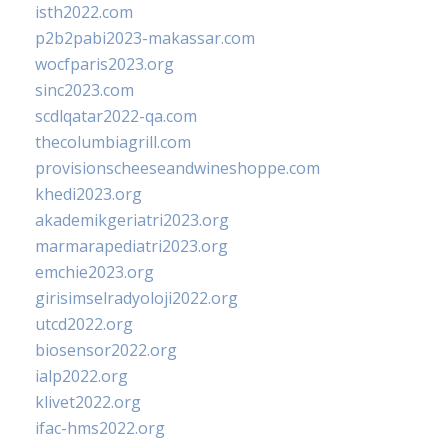
isth2022.com
p2b2pabi2023-makassar.com
wocfparis2023.org
sinc2023.com
scdlqatar2022-qa.com
thecolumbiagrill.com
provisionscheeseandwineshoppe.com
khedi2023.org
akademikgeriatri2023.org
marmarapediatri2023.org
emchie2023.org
girisimselradyoloji2022.org
utcd2022.org
biosensor2022.org
ialp2022.org
klivet2022.org
ifac-hms2022.org