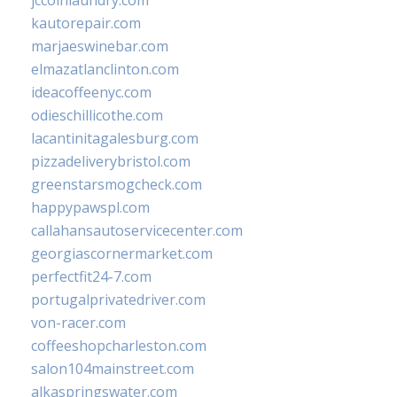
jccoinlaundry.com
kautorepair.com
marjaeswinebar.com
elmazatlanclinton.com
ideacoffeenyc.com
odieschillicothe.com
lacantinitagalesburg.com
pizzadeliverybristol.com
greenstarsmogcheck.com
happypawspl.com
callahansautoservicecenter.com
georgiascornermarket.com
perfectfit24-7.com
portugalprivatedriver.com
von-racer.com
coffeeshopcharleston.com
salon104mainstreet.com
alkaspringswater.com