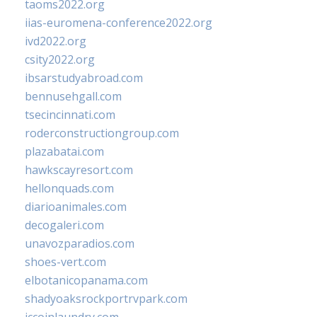
taoms2022.org
iias-euromena-conference2022.org
ivd2022.org
csity2022.org
ibsarstudyabroad.com
bennusehgall.com
tsecincinnati.com
roderconstructiongroup.com
plazabatai.com
hawkscayresort.com
hellonquads.com
diarioanimales.com
decogaleri.com
unavozparadios.com
shoes-vert.com
elbotanicopanama.com
shadyoaksrockportrvpark.com