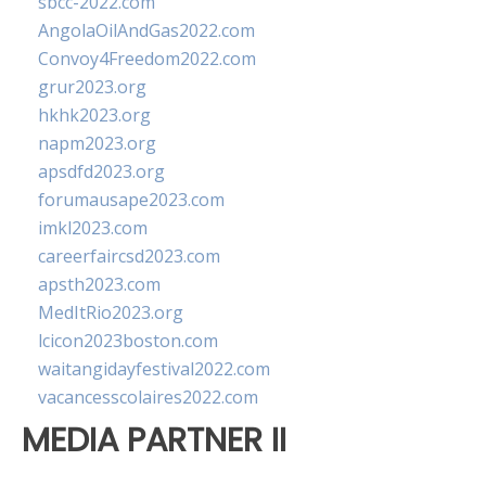
sbcc-2022.com
AngolaOilAndGas2022.com
Convoy4Freedom2022.com
grur2023.org
hkhk2023.org
napm2023.org
apsdfd2023.org
forumausape2023.com
imkl2023.com
careerfaircsd2023.com
apsth2023.com
MedItRio2023.org
lcicon2023boston.com
waitangidayfestival2022.com
vacancesscolaires2022.com
MEDIA PARTNER II