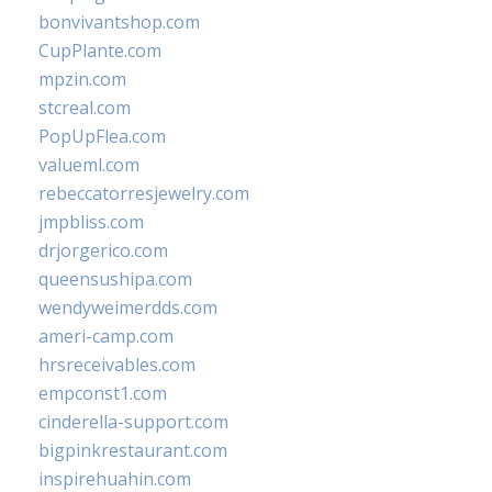
bonvivantshop.com
CupPlante.com
mpzin.com
stcreal.com
PopUpFlea.com
valueml.com
rebeccatorresjewelry.com
jmpbliss.com
drjorgerico.com
queensushipa.com
wendyweimerdds.com
ameri-camp.com
hrsreceivables.com
empconst1.com
cinderella-support.com
bigpinkrestaurant.com
inspirehuahin.com