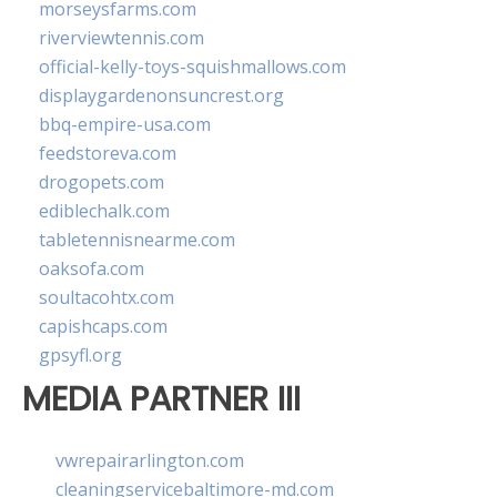
morseysfarms.com
riverviewtennis.com
official-kelly-toys-squishmallows.com
displaygardenonsuncrest.org
bbq-empire-usa.com
feedstoreva.com
drogopets.com
ediblechalk.com
tabletennisnearme.com
oaksofa.com
soultacohtx.com
capishcaps.com
gpsyfl.org
MEDIA PARTNER III
vwrepairarlington.com
cleaningservicebaltimore-md.com