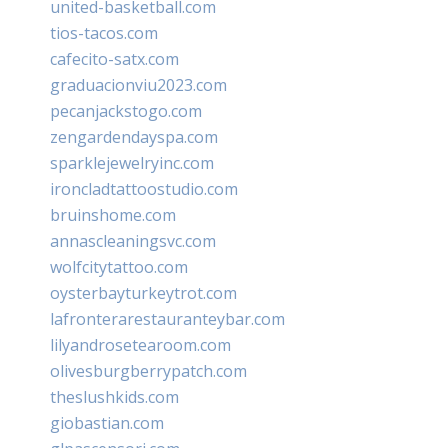
united-basketball.com
tios-tacos.com
cafecito-satx.com
graduacionviu2023.com
pecanjackstogo.com
zengardendayspa.com
sparklejewelryinc.com
ironcladtattoostudio.com
bruinshome.com
annascleaningsvc.com
wolfcitytattoo.com
oysterbayturkeytrot.com
lafronterarestauranteybar.com
lilyandrosetearoom.com
olivesburgberrypatch.com
theslushkids.com
giobastian.com