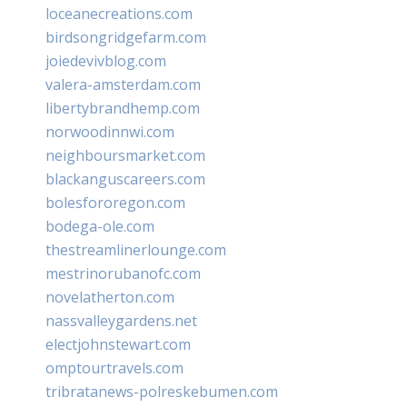
loceanecreations.com
birdsongridgefarm.com
joiedevivblog.com
valera-amsterdam.com
libertybrandhemp.com
norwoodinnwi.com
neighboursmarket.com
blackanguscareers.com
bolesfororegon.com
bodega-ole.com
thestreamlinerlounge.com
mestrinorubanofc.com
novelatherton.com
nassvalleygardens.net
electjohnstewart.com
omptourtravels.com
tribratanews-polreskebumen.com