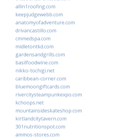
allin1roofing.com
keepjudgewebb.com
anatomyofadventure.com
drivancastillo.com
cmmedspa.com
midletontkd.com
gardensandgrills.com
basilfoodwine.com
nikko-tochigi.net
caribbean-corner.com
bluemoongiftcards.com
rivercitysteampunkexpo.com
kchoops.net
mountainsideskateshop.com
kirtlandcitytavern.com
301nutritionspot.com
ammos-stores.com