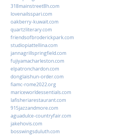
318mainstreet8h.com
lovenailsspari.com
oakberry-kuwait.com
quartzliterary.com
friendsofbroderickpark.com
studiopiattellina.com
jannagrillspringfield.com
fujiyamacharleston.com
elpatronchardon.com
donglaishun-order.com
fiamc-rome2022.org
mariceworldessentials.com
lafisheriarestaurant.com
915jazzandmore.com
aguadulce-countryfair.com
jakehovis.com
bosswingsduluth.com