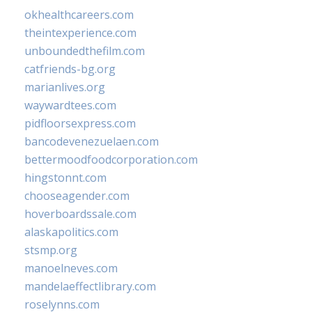
okhealthcareers.com
theintexperience.com
unboundedthefilm.com
catfriends-bg.org
marianlives.org
waywardtees.com
pidfloorsexpress.com
bancodevenezuelaen.com
bettermoodfoodcorporation.com
hingstonnt.com
chooseagender.com
hoverboardssale.com
alaskapolitics.com
stsmp.org
manoelneves.com
mandelaeffectlibrary.com
roselynns.com