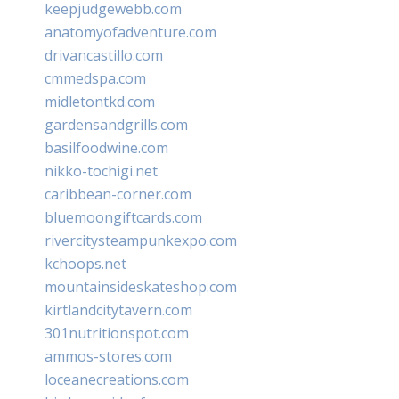
keepjudgewebb.com
anatomyofadventure.com
drivancastillo.com
cmmedspa.com
midletontkd.com
gardensandgrills.com
basilfoodwine.com
nikko-tochigi.net
caribbean-corner.com
bluemoongiftcards.com
rivercitysteampunkexpo.com
kchoops.net
mountainsideskateshop.com
kirtlandcitytavern.com
301nutritionspot.com
ammos-stores.com
loceanecreations.com