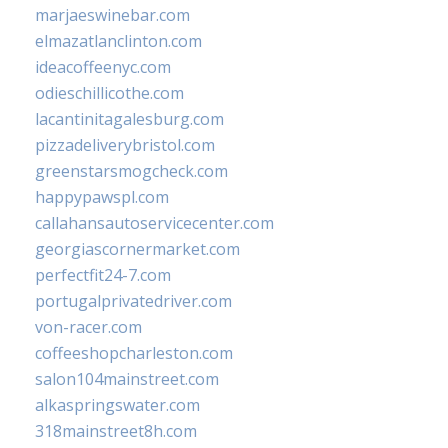
marjaeswinebar.com
elmazatlanclinton.com
ideacoffeenyc.com
odieschillicothe.com
lacantinitagalesburg.com
pizzadeliverybristol.com
greenstarsmogcheck.com
happypawspl.com
callahansautoservicecenter.com
georgiascornermarket.com
perfectfit24-7.com
portugalprivatedriver.com
von-racer.com
coffeeshopcharleston.com
salon104mainstreet.com
alkaspringswater.com
318mainstreet8h.com