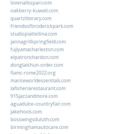
lovenailsspari.com
oakberry-kuwait.com
quartzliterary.com
friendsofbroderickpark.com
studiopiattellina.com
jannagrillspringfield.com
fujiyamacharleston.com
elpatronchardon.com
donglaishun-order.com
fiamc-rome2022.org
mariceworldessentials.com
lafisheriarestaurant.com
915jazzandmore.com
aguadulce-countryfair.com
jakehovis.com
bosswingsduluth.com
birminghamautocare.com