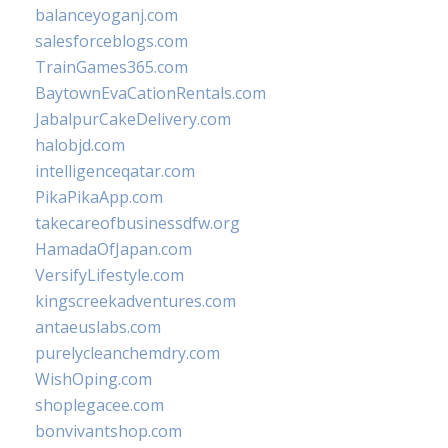
balanceyoganj.com
salesforceblogs.com
TrainGames365.com
BaytownEvaCationRentals.com
JabalpurCakeDelivery.com
halobjd.com
intelligenceqatar.com
PikaPikaApp.com
takecareofbusinessdfw.org
HamadaOfJapan.com
VersifyLifestyle.com
kingscreekadventures.com
antaeuslabs.com
purelycleanchemdry.com
WishOping.com
shoplegacee.com
bonvivantshop.com