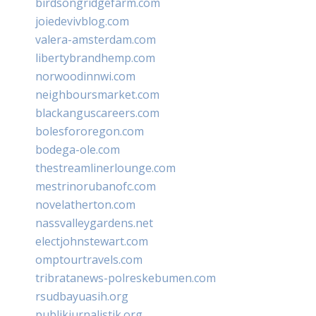
birdsongridgefarm.com
joiedevivblog.com
valera-amsterdam.com
libertybrandhemp.com
norwoodinnwi.com
neighboursmarket.com
blackanguscareers.com
bolesfororegon.com
bodega-ole.com
thestreamlinerlounge.com
mestrinorubanofc.com
novelatherton.com
nassvalleygardens.net
electjohnstewart.com
omptourtravels.com
tribratanews-polreskebumen.com
rsudbayuasih.org
publikjurnalistik.org