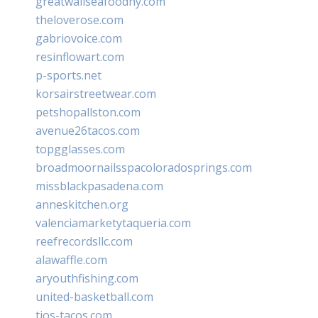
greatwallseafoodny.com
theloverose.com
gabriovoice.com
resinflowart.com
p-sports.net
korsairstreetwear.com
petshopallston.com
avenue26tacos.com
topgglasses.com
broadmoornailsspacoloradosprings.com
missblackpasadena.com
anneskitchen.org
valenciamarketytaqueria.com
reefrecordsllc.com
alawaffle.com
aryouthfishing.com
united-basketball.com
tios-tacos.com