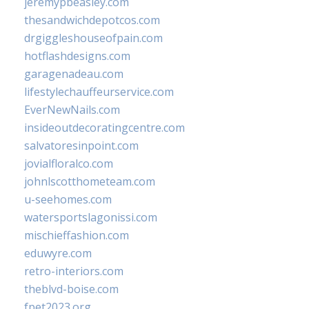
jeremypbeasley.com
thesandwichdepotcos.com
drgiggleshouseofpain.com
hotflashdesigns.com
garagenadeau.com
lifestylechauffeurservice.com
EverNewNails.com
insideoutdecoratingcentre.com
salvatoresinpoint.com
jovialfloralco.com
johnlscotthometeam.com
u-seehomes.com
watersportslagonissi.com
mischieffashion.com
eduwyre.com
retro-interiors.com
theblvd-boise.com
fpet2023.org