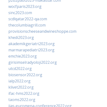
p2b2pabi2023-makassar.com
wocfparis2023.org
sinc2023.com
scdlqatar2022-qa.com
thecolumbiagrill.com
provisionscheeseandwineshoppe.com
khedi2023.org
akademikgeriatri2023.org
marmarapediatri2023.org
emchie2023.org
girisimselradyoloji2022.org
utcd2022.org
biosensor2022.org
ialp2022.org
klivet2022.org
ifac-hms2022.org
taoms2022.org
iias-euromena-conference2022.org