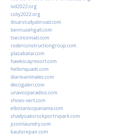
ivd2022.org
csity2022.org
ibsarstudyabroad.com
bennusehgall.com
tsecincinnati.com
roderconstructiongroup.com
plazabatai.com
hawkscayresort.com
hellonquads.com
diarioanimales.com
decogaleri.com
unavozparadios.com
shoes-vert.com
elbotanicopanama.com
shadyoaksrockportrvpark.com
jccoinlaundry.com
kautorepair.com