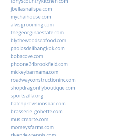
tonyscountrykitchen.com
jbellasnailspa.com
mychaihouse.com
alvisgrooming.com
thegeorginaestate.com
blythewoodseafood.com
paolosdelibangkok.com
bobacove.com
phoone24brookfield.com
mickeybarmama.com
roadwayconstructioninc.com
shopdragonflyboutique.com
sportszilla.org
batchprovisionsbar.com
brasserie-gobette.com
musicrearte.com
morseysfarms.com
riverviewtennis.com