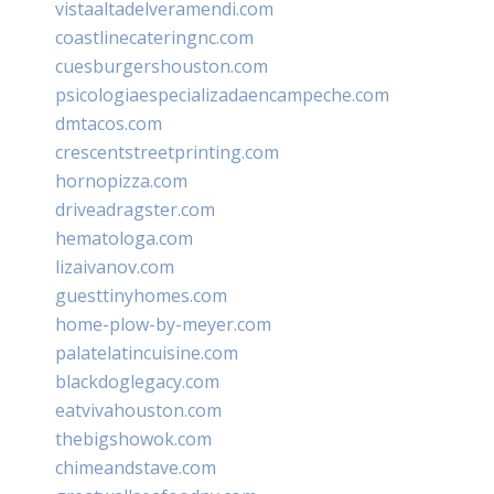
vistaaltadelveramendi.com
coastlinecateringnc.com
cuesburgershouston.com
psicologiaespecializadaencampeche.com
dmtacos.com
crescentstreetprinting.com
hornopizza.com
driveadragster.com
hematologa.com
lizaivanov.com
guesttinyhomes.com
home-plow-by-meyer.com
palatelatincuisine.com
blackdoglegacy.com
eatvivahouston.com
thebigshowok.com
chimeandstave.com