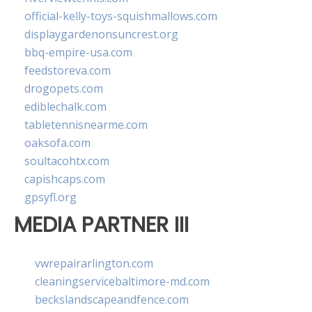
official-kelly-toys-squishmallows.com
displaygardenonsuncrest.org
bbq-empire-usa.com
feedstoreva.com
drogopets.com
ediblechalk.com
tabletennisnearme.com
oaksofa.com
soultacohtx.com
capishcaps.com
gpsyfl.org
MEDIA PARTNER III
vwrepairarlington.com
cleaningservicebaltimore-md.com
beckslandscapeandfence.com