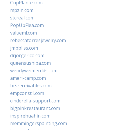
CupPlante.com
mpzin.com
stcreal.com
PopUpFlea.com
valueml.com
rebeccatorresjewelry.com
jmpbliss.com
drjorgerico.com
queensushipa.com
wendyweimerdds.com
ameri-camp.com
hrsreceivables.com
empconst1.com
cinderella-support.com
bigpinkrestaurant.com
inspirehuahin.com
memmingerspainting.com