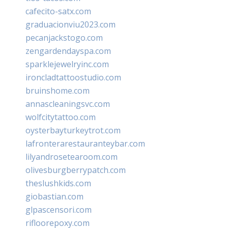
cafecito-satx.com
graduacionviu2023.com
pecanjackstogo.com
zengardendayspa.com
sparklejewelryinc.com
ironcladtattoostudio.com
bruinshome.com
annascleaningsvc.com
wolfcitytattoo.com
oysterbayturkeytrot.com
lafronterarestauranteybar.com
lilyandrosetearoom.com
olivesburgberrypatch.com
theslushkids.com
giobastian.com
glpascensori.com
rifloorepoxy.com