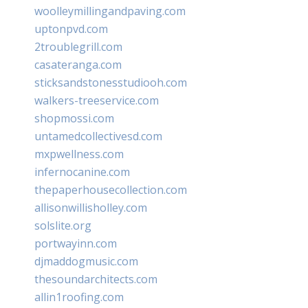
woolleymillingandpaving.com
uptonpvd.com
2troublegrill.com
casateranga.com
sticksandstonesstudiooh.com
walkers-treeservice.com
shopmossi.com
untamedcollectivesd.com
mxpwellness.com
infernocanine.com
thepaperhousecollection.com
allisonwillisholley.com
solslite.org
portwayinn.com
djmaddogmusic.com
thesoundarchitects.com
allin1roofing.com