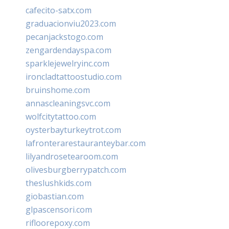
cafecito-satx.com
graduacionviu2023.com
pecanjackstogo.com
zengardendayspa.com
sparklejewelryinc.com
ironcladtattoostudio.com
bruinshome.com
annascleaningsvc.com
wolfcitytattoo.com
oysterbayturkeytrot.com
lafronterarestauranteybar.com
lilyandrosetearoom.com
olivesburgberrypatch.com
theslushkids.com
giobastian.com
glpascensori.com
rifloorepoxy.com