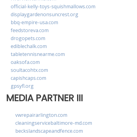
official-kelly-toys-squishmallows.com
displaygardenonsuncrest.org
bbq-empire-usa.com
feedstoreva.com
drogopets.com
ediblechalk.com
tabletennisnearme.com
oaksofa.com
soultacohtx.com
capishcaps.com
gpsyfl.org
MEDIA PARTNER III
vwrepairarlington.com
cleaningservicebaltimore-md.com
beckslandscapeandfence.com