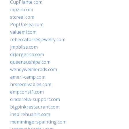
CupPlante.com
mpzin.com
stcreal.com
PopUpFlea.com
valueml.com
rebeccatorresjewelry.com
jmpbliss.com
drjorgerico.com
queensushipa.com
wendyweimerdds.com
ameri-camp.com
hrsreceivables.com
empconst1.com
cinderella-support.com
bigpinkrestaurant.com
inspirehuahin.com
memmingerspainting.com