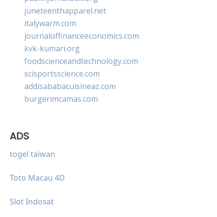
juneteenthapparel.net
italywarm.com
journaloffinanceeconomics.com
kvk-kumari.org
foodscienceandtechnology.com
scisportsscience.com
addisababacuisineaz.com
burgerimcamas.com
ADS
togel taiwan
Toto Macau 4D
Slot Indosat