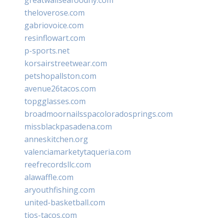
theloverose.com
gabriovoice.com
resinflowart.com
p-sports.net
korsairstreetwear.com
petshopallston.com
avenue26tacos.com
topgglasses.com
broadmoornailsspacoloradosprings.com
missblackpasadena.com
anneskitchen.org
valenciamarketytaqueria.com
reefrecordsllc.com
alawaffle.com
aryouthfishing.com
united-basketball.com
tios-tacos.com