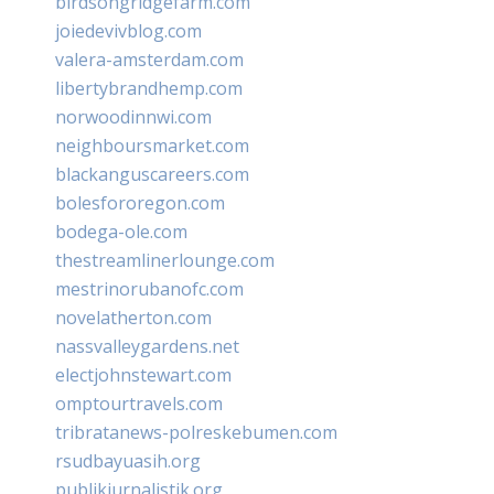
birdsongridgefarm.com
joiedevivblog.com
valera-amsterdam.com
libertybrandhemp.com
norwoodinnwi.com
neighboursmarket.com
blackanguscareers.com
bolesfororegon.com
bodega-ole.com
thestreamlinerlounge.com
mestrinorubanofc.com
novelatherton.com
nassvalleygardens.net
electjohnstewart.com
omptourtravels.com
tribratanews-polreskebumen.com
rsudbayuasih.org
publikjurnalistik.org