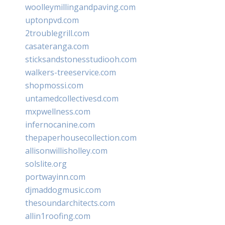
woolleymillingandpaving.com
uptonpvd.com
2troublegrill.com
casateranga.com
sticksandstonesstudiooh.com
walkers-treeservice.com
shopmossi.com
untamedcollectivesd.com
mxpwellness.com
infernocanine.com
thepaperhousecollection.com
allisonwillisholley.com
solslite.org
portwayinn.com
djmaddogmusic.com
thesoundarchitects.com
allin1roofing.com