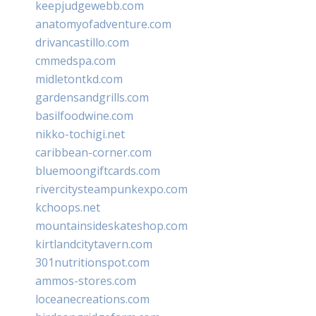
keepjudgewebb.com
anatomyofadventure.com
drivancastillo.com
cmmedspa.com
midletontkd.com
gardensandgrills.com
basilfoodwine.com
nikko-tochigi.net
caribbean-corner.com
bluemoongiftcards.com
rivercitysteampunkexpo.com
kchoops.net
mountainsideskateshop.com
kirtlandcitytavern.com
301nutritionspot.com
ammos-stores.com
loceanecreations.com