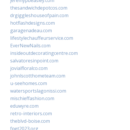
jeremypbeasley.com
thesandwichdepotcos.com
drgiggleshouseofpain.com
hotflashdesigns.com
garagenadeau.com
lifestylechauffeurservice.com
EverNewNails.com
insideoutdecoratingcentre.com
salvatoresinpoint.com
jovialfloralco.com
johnlscotthometeam.com
u-seehomes.com
watersportslagonissi.com
mischieffashion.com
eduwyre.com
retro-interiors.com
theblvd-boise.com
fpet2023.org