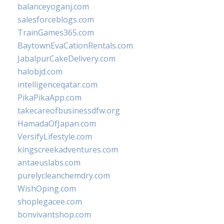
balanceyoganj.com
salesforceblogs.com
TrainGames365.com
BaytownEvaCationRentals.com
JabalpurCakeDelivery.com
halobjd.com
intelligenceqatar.com
PikaPikaApp.com
takecareofbusinessdfw.org
HamadaOfJapan.com
VersifyLifestyle.com
kingscreekadventures.com
antaeuslabs.com
purelycleanchemdry.com
WishOping.com
shoplegacee.com
bonvivantshop.com