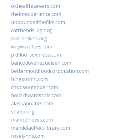
okhealthcareers.com
theintexperience.com
unboundedthefilm.com
catfriends-bg.org
marianlives.org
waywardtees.com
pidfloorsexpress.com
bancodevenezuelaen.com
bettermoodfoodcorporation.com
hingstonnt.com
chooseagender.com
hoverboardssale.com
alaskapolitics.com
stsmp.org
manoelneves.com
mandelaeffectlibrary.com
roselynns.com