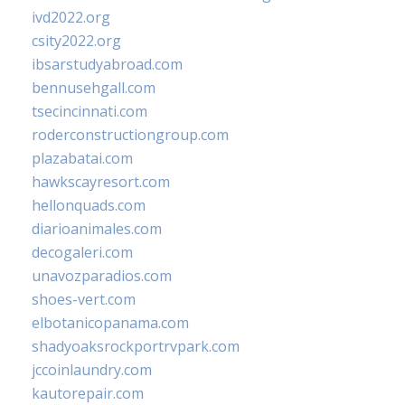
ivd2022.org
csity2022.org
ibsarstudyabroad.com
bennusehgall.com
tsecincinnati.com
roderconstructiongroup.com
plazabatai.com
hawkscayresort.com
hellonquads.com
diarioanimales.com
decogaleri.com
unavozparadios.com
shoes-vert.com
elbotanicopanama.com
shadyoaksrockportrvpark.com
jccoinlaundry.com
kautorepair.com