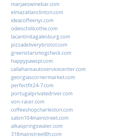
marjaeswinebar.com
elmazatlanclinton.com
ideacoffeenyc.com
odieschillicothe.com
lacantinitagalesburg.com
pizzadeliverybristol.com
greenstarsmogcheck.com
happypawspl.com
callahansautoservicecenter.com
georgiascornermarket.com
perfectfit24-7.com
portugalprivatedriver.com
von-racer.com
coffeeshopcharleston.com
salon104mainstreet.com
alkaspringswater.com
318mainstreet8h.com