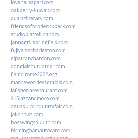
lovenailsspari.com
oakberry-kuwait.com
quartzliterary.com
friendsofbroderickpark.com
studiopiattellina.com
jannagrillspringfield.com
fujiyamacharleston.com
elpatronchardon.com
donglaishun-order.com
fiamc-rome2022.org
mariceworldessentials.com
lafisheriarestaurant.com
915jazzandmore.com
aguadulce-countryfair.com
jakehovis.com
bosswingsduluth.com
birminghamautocare.com