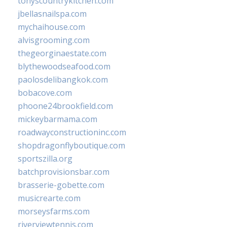
tonyscountrykitchen.com
jbellasnailspa.com
mychaihouse.com
alvisgrooming.com
thegeorginaestate.com
blythewoodseafood.com
paolosdelibangkok.com
bobacove.com
phoone24brookfield.com
mickeybarmama.com
roadwayconstructioninc.com
shopdragonflyboutique.com
sportszilla.org
batchprovisionsbar.com
brasserie-gobette.com
musicrearte.com
morseysfarms.com
riverviewtennis.com