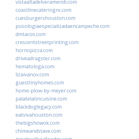
vistaaltadelveramendi.com
coastlinecateringnc.com
cuesburgershouston.com
psicologiaespecializadaencampeche.com
dmtacos.com
crescentstreetprinting.com
hornopizza.com
driveadragster.com
hematologa.com
lizaivanov.com
guesttinyhomes.com
home-plow-by-meyer.com
palatelatincuisine.com
blackdoglegacy.com
eatvivahouston.com
thebigshowok.com
chimeandstave.com
greatwallseafoodny.com