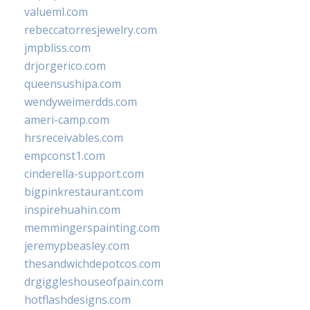
valueml.com
rebeccatorresjewelry.com
jmpbliss.com
drjorgerico.com
queensushipa.com
wendyweimerdds.com
ameri-camp.com
hrsreceivables.com
empconst1.com
cinderella-support.com
bigpinkrestaurant.com
inspirehuahin.com
memmingerspainting.com
jeremypbeasley.com
thesandwichdepotcos.com
drgiggleshouseofpain.com
hotflashdesigns.com