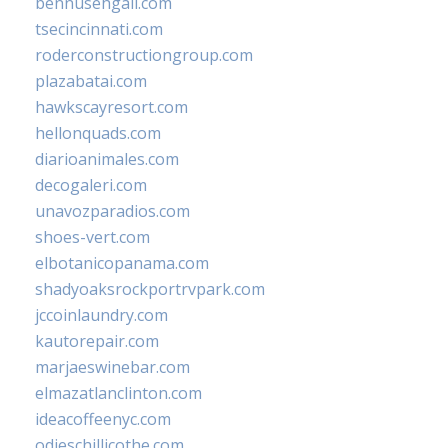
bennusehgall.com
tsecincinnati.com
roderconstructiongroup.com
plazabatai.com
hawkscayresort.com
hellonquads.com
diarioanimales.com
decogaleri.com
unavozparadios.com
shoes-vert.com
elbotanicopanama.com
shadyoaksrockportrvpark.com
jccoinlaundry.com
kautorepair.com
marjaeswinebar.com
elmazatlanclinton.com
ideacoffeenyc.com
odieschillicothe.com