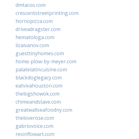
dmtacos.com
crescentstreetprinting.com
hornopizza.com
driveadragster.com
hematologa.com
lizaivanov.com
guesttinyhomes.com
home-plow-by-meyer.com
palatelatincuisine.com
blackdoglegacy.com
eatvivahouston.com
thebigshowok.com
chimeandstave.com
greatwallseafoodny.com
theloverose.com
gabriovoice.com
resinflowart.com