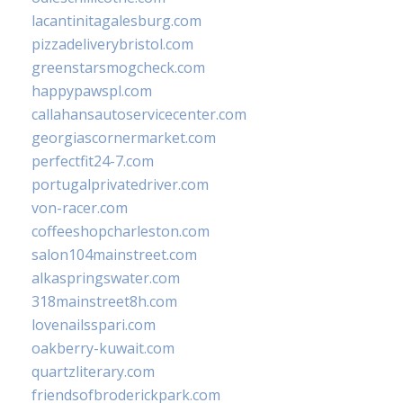
lacantinitagalesburg.com
pizzadeliverybristol.com
greenstarsmogcheck.com
happypawspl.com
callahansautoservicecenter.com
georgiascornermarket.com
perfectfit24-7.com
portugalprivatedriver.com
von-racer.com
coffeeshopcharleston.com
salon104mainstreet.com
alkaspringswater.com
318mainstreet8h.com
lovenailsspari.com
oakberry-kuwait.com
quartzliterary.com
friendsofbroderickpark.com