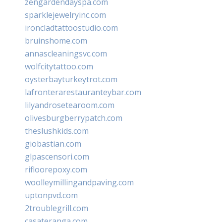
zengardendayspa.com
sparklejewelryinc.com
ironcladtattoostudio.com
bruinshome.com
annascleaningsvc.com
wolfcitytattoo.com
oysterbayturkeytrot.com
lafronterarestauranteybar.com
lilyandrosetearoom.com
olivesburgberrypatch.com
theslushkids.com
giobastian.com
glpascensori.com
rifloorepoxy.com
woolleymillingandpaving.com
uptonpvd.com
2troublegrill.com
casateranga.com