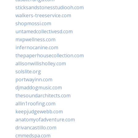
sticksandstonesstudiooh.com
walkers-treeservice.com
shopmossi.com
untamedcollectivesd.com
mxpwellness.com
infernocanine.com
thepaperhousecollection.com
allisonwillisholley.com
solslite.org
portwayinn.com
djmaddogmusic.com
thesoundarchitects.com
allin1roofing.com
keepjudgewebb.com
anatomyofadventure.com
drivancastillo.com
cmmedspa.com