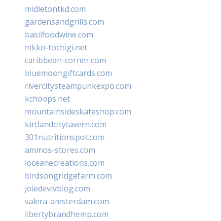
midletontkd.com
gardensandgrills.com
basilfoodwine.com
nikko-tochigi.net
caribbean-corner.com
bluemoongiftcards.com
rivercitysteampunkexpo.com
kchoops.net
mountainsideskateshop.com
kirtlandcitytavern.com
301nutritionspot.com
ammos-stores.com
loceanecreations.com
birdsongridgefarm.com
joiedevivblog.com
valera-amsterdam.com
libertybrandhemp.com