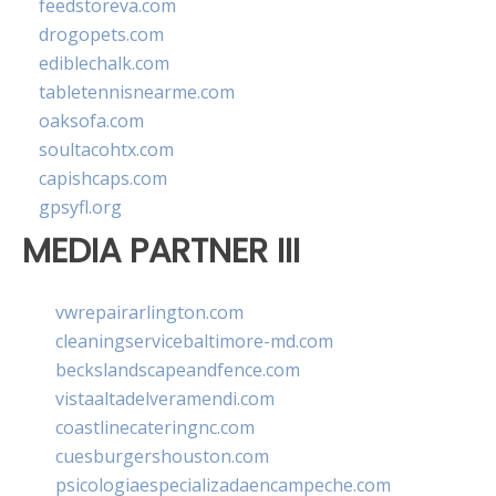
feedstoreva.com
drogopets.com
ediblechalk.com
tabletennisnearme.com
oaksofa.com
soultacohtx.com
capishcaps.com
gpsyfl.org
MEDIA PARTNER III
vwrepairarlington.com
cleaningservicebaltimore-md.com
beckslandscapeandfence.com
vistaaltadelveramendi.com
coastlinecateringnc.com
cuesburgershouston.com
psicologiaespecializadaencampeche.com