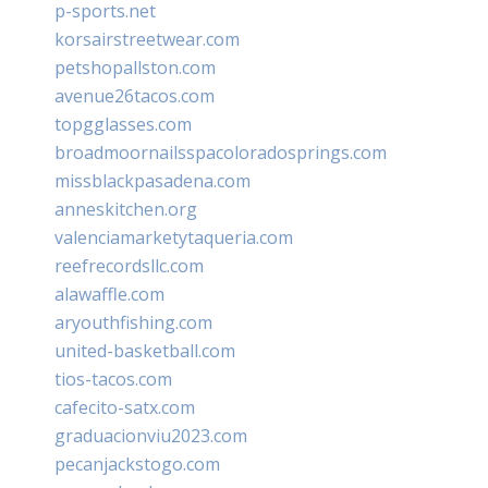
p-sports.net
korsairstreetwear.com
petshopallston.com
avenue26tacos.com
topgglasses.com
broadmoornailsspacoloradosprings.com
missblackpasadena.com
anneskitchen.org
valenciamarketytaqueria.com
reefrecordsllc.com
alawaffle.com
aryouthfishing.com
united-basketball.com
tios-tacos.com
cafecito-satx.com
graduacionviu2023.com
pecanjackstogo.com