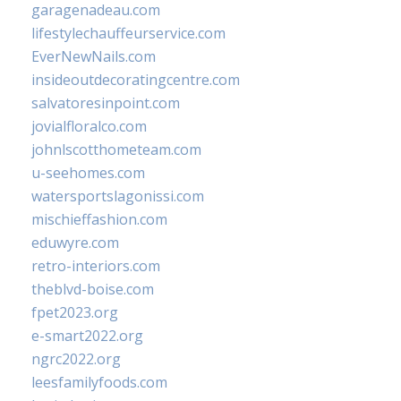
garagenadeau.com
lifestylechauffeurservice.com
EverNewNails.com
insideoutdecoratingcentre.com
salvatoresinpoint.com
jovialfloralco.com
johnlscotthometeam.com
u-seehomes.com
watersportslagonissi.com
mischieffashion.com
eduwyre.com
retro-interiors.com
theblvd-boise.com
fpet2023.org
e-smart2022.org
ngrc2022.org
leesfamilyfoods.com