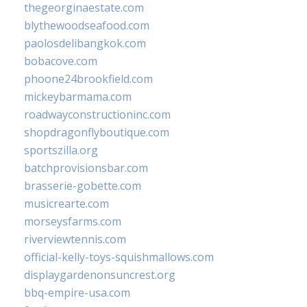
thegeorginaestate.com
blythewoodseafood.com
paolosdelibangkok.com
bobacove.com
phoone24brookfield.com
mickeybarmama.com
roadwayconstructioninc.com
shopdragonflyboutique.com
sportszilla.org
batchprovisionsbar.com
brasserie-gobette.com
musicrearte.com
morseysfarms.com
riverviewtennis.com
official-kelly-toys-squishmallows.com
displaygardenonsuncrest.org
bbq-empire-usa.com