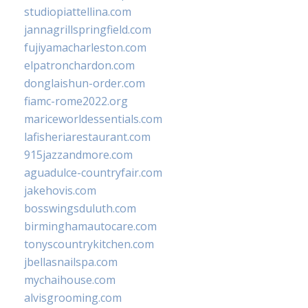
studiopiattellina.com
jannagrillspringfield.com
fujiyamacharleston.com
elpatronchardon.com
donglaishun-order.com
fiamc-rome2022.org
mariceworldessentials.com
lafisheriarestaurant.com
915jazzandmore.com
aguadulce-countryfair.com
jakehovis.com
bosswingsduluth.com
birminghamautocare.com
tonyscountrykitchen.com
jbellasnailspa.com
mychaihouse.com
alvisgrooming.com