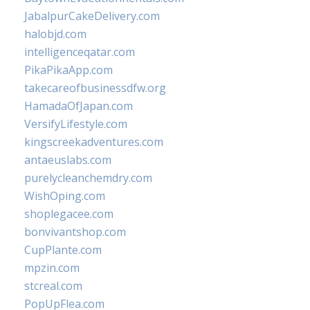
JabalpurCakeDelivery.com
halobjd.com
intelligenceqatar.com
PikaPikaApp.com
takecareofbusinessdfw.org
HamadaOfJapan.com
VersifyLifestyle.com
kingscreekadventures.com
antaeuslabs.com
purelycleanchemdry.com
WishOping.com
shoplegacee.com
bonvivantshop.com
CupPlante.com
mpzin.com
stcreal.com
PopUpFlea.com