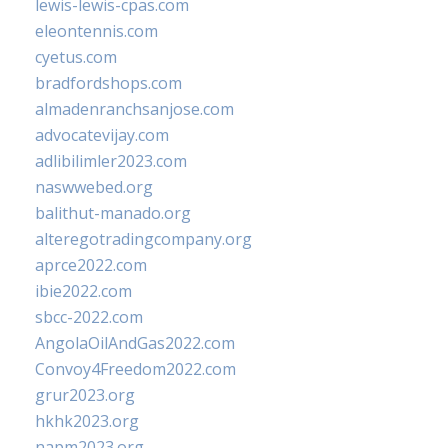
lewis-lewis-cpas.com
eleontennis.com
cyetus.com
bradfordshops.com
almadenranchsanjose.com
advocatevijay.com
adlibilimler2023.com
naswwebed.org
balithut-manado.org
alteregotradingcompany.org
aprce2022.com
ibie2022.com
sbcc-2022.com
AngolaOilAndGas2022.com
Convoy4Freedom2022.com
grur2023.org
hkhk2023.org
napm2023.org