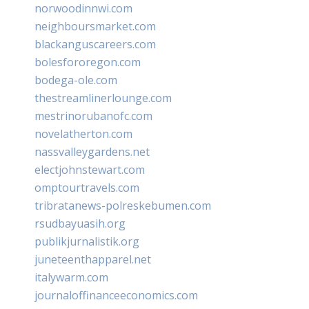
norwoodinnwi.com
neighboursmarket.com
blackanguscareers.com
bolesfororegon.com
bodega-ole.com
thestreamlinerlounge.com
mestrinorubanofc.com
novelatherton.com
nassvalleygardens.net
electjohnstewart.com
omptourtravels.com
tribratanews-polreskebumen.com
rsudbayuasih.org
publikjurnalistik.org
juneteenthapparel.net
italywarm.com
journaloffinanceeconomics.com