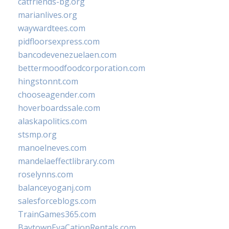
catfriends-bg.org
marianlives.org
waywardtees.com
pidfloorsexpress.com
bancodevenezuelaen.com
bettermoodfoodcorporation.com
hingstonnt.com
chooseagender.com
hoverboardssale.com
alaskapolitics.com
stsmp.org
manoelneves.com
mandelaeffectlibrary.com
roselynns.com
balanceyoganj.com
salesforceblogs.com
TrainGames365.com
BaytownEvaCationRentals.com