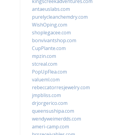
kingscreekadventures.com
antaeuslabs.com
purelycleanchemdry.com
WishOping.com
shoplegacee.com
bonvivantshop.com
CupPlante.com
mpzin.com
stcreal.com
PopUpFlea.com
valueml.com
rebeccatorresjewelry.com
jmpbliss.com
drjorgerico.com
queensushipa.com
wendyweimerdds.com
ameri-camp.com
hrsreceivables.com