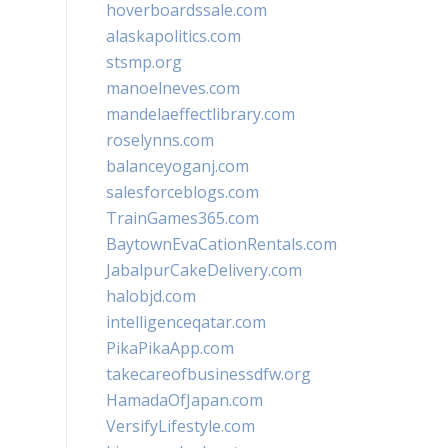
hoverboardssale.com
alaskapolitics.com
stsmp.org
manoelneves.com
mandelaeffectlibrary.com
roselynns.com
balanceyoganj.com
salesforceblogs.com
TrainGames365.com
BaytownEvaCationRentals.com
JabalpurCakeDelivery.com
halobjd.com
intelligenceqatar.com
PikaPikaApp.com
takecareofbusinessdfw.org
HamadaOfJapan.com
VersifyLifestyle.com