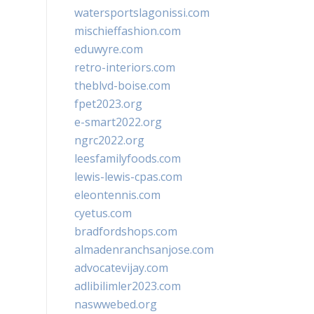
watersportslagonissi.com
mischieffashion.com
eduwyre.com
retro-interiors.com
theblvd-boise.com
fpet2023.org
e-smart2022.org
ngrc2022.org
leesfamilyfoods.com
lewis-lewis-cpas.com
eleontennis.com
cyetus.com
bradfordshops.com
almadenranchsanjose.com
advocatevijay.com
adlibilimler2023.com
naswwebed.org