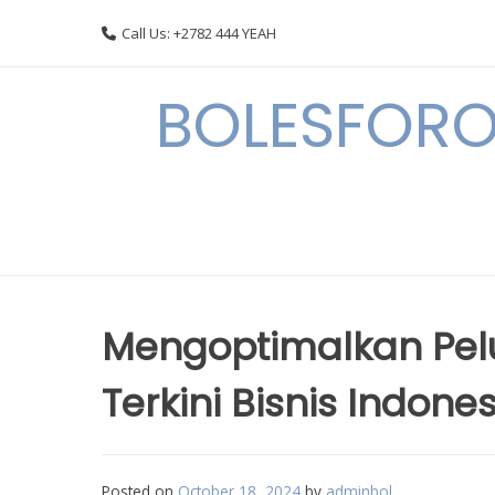
Skip
Call Us: +2782 444 YEAH
to
content
BOLESFORO
Mengoptimalkan Pelu
Terkini Bisnis Indone
Posted on
October 18, 2024
by
adminbol