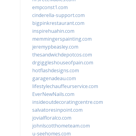
empconst1.com
cinderella-support.com
bigpinkrestaurant.com
inspirehuahin.com
memmingerspainting.com
jeremypbeasley.com
thesandwichdepotcos.com
drgiggleshouseofpain.com
hotflashdesigns.com
garagenadeau.com
lifestylechauffeurservice.com
EverNewNails.com
insideoutdecoratingcentre.com
salvatoresinpoint.com
jovialfloralco.com
johnlscotthometeam.com
u-seehomes.com