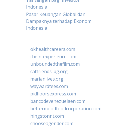
Tantangan bagi Investor
Indonesia
Pasar Keuangan Global dan
Dampaknya terhadap Ekonomi
Indonesia
okhealthcareers.com
theintexperience.com
unboundedthefilm.com
catfriends-bg.org
marianlives.org
waywardtees.com
pidfloorsexpress.com
bancodevenezuelaen.com
bettermoodfoodcorporation.com
hingstonnt.com
chooseagender.com