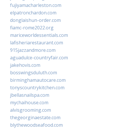
fujiyamacharleston.com
elpatronchardon.com
donglaishun-order.com
fiamc-rome2022.org
mariceworldessentials.com
lafisheriarestaurant.com
915jazzandmore.com
aguadulce-countryfair.com
jakehovis.com
bosswingsduluth.com
birminghamautocare.com
tonyscountrykitchen.com
jbellasnailspa.com
mychaihouse.com
alvisgrooming.com
thegeorginaestate.com
blythewoodseafood.com