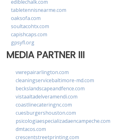
ediblechalk.com
tabletennisnearme.com
oaksofa.com
soultacohtx.com
capishcaps.com
gpsyfl.org
MEDIA PARTNER III
vwrepairarlington.com
cleaningservicebaltimore-md.com
beckslandscapeandfence.com
vistaaltadelveramendi.com
coastlinecateringnc.com
cuesburgershouston.com
psicologiaespecializadaencampeche.com
dmtacos.com
crescentstreetprinting.com