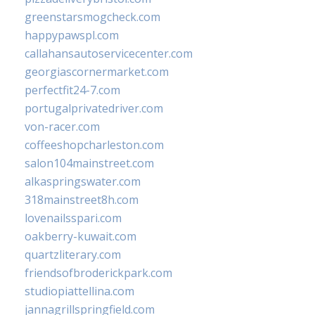
greenstarsmogcheck.com
happypawspl.com
callahansautoservicecenter.com
georgiascornermarket.com
perfectfit24-7.com
portugalprivatedriver.com
von-racer.com
coffeeshopcharleston.com
salon104mainstreet.com
alkaspringswater.com
318mainstreet8h.com
lovenailsspari.com
oakberry-kuwait.com
quartzliterary.com
friendsofbroderickpark.com
studiopiattellina.com
jannagrillspringfield.com