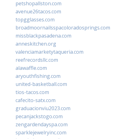
petshopallston.com
avenue26tacos.com
topgglasses.com
broadmoornailsspacoloradosprings.com
missblackpasadena.com
anneskitchen.org
valenciamarketytaqueria.com
reefrecordsllc.com
alawaffle.com
aryouthfishing.com
united-basketball.com
tios-tacos.com
cafecito-satx.com
graduacionviu2023.com
pecanjackstogo.com
zengardendayspa.com
sparklejewelryinc.com