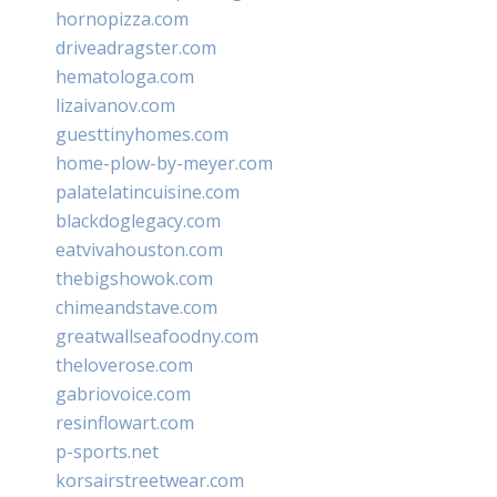
hornopizza.com
driveadragster.com
hematologa.com
lizaivanov.com
guesttinyhomes.com
home-plow-by-meyer.com
palatelatincuisine.com
blackdoglegacy.com
eatvivahouston.com
thebigshowok.com
chimeandstave.com
greatwallseafoodny.com
theloverose.com
gabriovoice.com
resinflowart.com
p-sports.net
korsairstreetwear.com