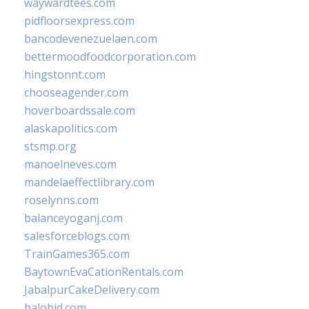
waywardtees.com
pidfloorsexpress.com
bancodevenezuelaen.com
bettermoodfoodcorporation.com
hingstonnt.com
chooseagender.com
hoverboardssale.com
alaskapolitics.com
stsmp.org
manoelneves.com
mandelaeffectlibrary.com
roselynns.com
balanceyoganj.com
salesforceblogs.com
TrainGames365.com
BaytownEvaCationRentals.com
JabalpurCakeDelivery.com
halobjd.com