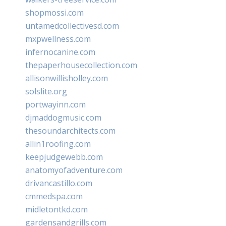
shopmossi.com
untamedcollectivesd.com
mxpwellness.com
infernocanine.com
thepaperhousecollection.com
allisonwillisholley.com
solslite.org
portwayinn.com
djmaddogmusic.com
thesoundarchitects.com
allin1roofing.com
keepjudgewebb.com
anatomyofadventure.com
drivancastillo.com
cmmedspa.com
midletontkd.com
gardensandgrills.com