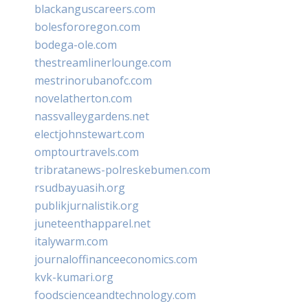
blackanguscareers.com
bolesfororegon.com
bodega-ole.com
thestreamlinerlounge.com
mestrinorubanofc.com
novelatherton.com
nassvalleygardens.net
electjohnstewart.com
omptourtravels.com
tribratanews-polreskebumen.com
rsudbayuasih.org
publikjurnalistik.org
juneteenthapparel.net
italywarm.com
journaloffinanceeconomics.com
kvk-kumari.org
foodscienceandtechnology.com