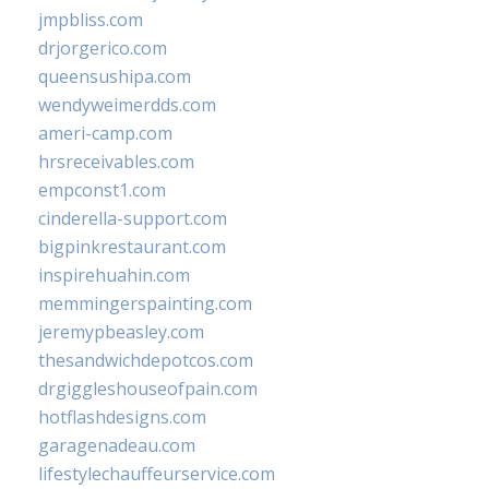
jmpbliss.com
drjorgerico.com
queensushipa.com
wendyweimerdds.com
ameri-camp.com
hrsreceivables.com
empconst1.com
cinderella-support.com
bigpinkrestaurant.com
inspirehuahin.com
memmingerspainting.com
jeremypbeasley.com
thesandwichdepotcos.com
drgiggleshouseofpain.com
hotflashdesigns.com
garagenadeau.com
lifestylechauffeurservice.com