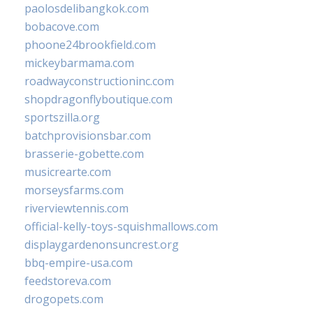
paolosdelibangkok.com
bobacove.com
phoone24brookfield.com
mickeybarmama.com
roadwayconstructioninc.com
shopdragonflyboutique.com
sportszilla.org
batchprovisionsbar.com
brasserie-gobette.com
musicrearte.com
morseysfarms.com
riverviewtennis.com
official-kelly-toys-squishmallows.com
displaygardenonsuncrest.org
bbq-empire-usa.com
feedstoreva.com
drogopets.com