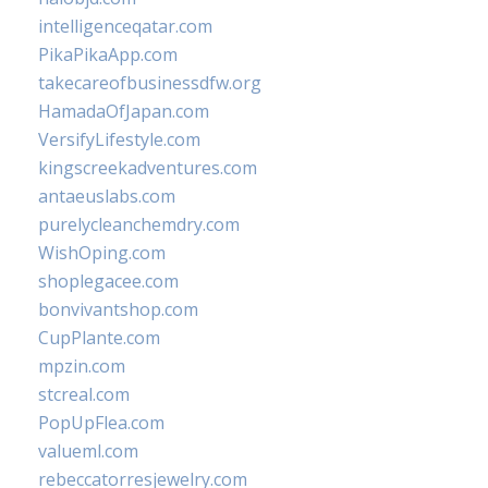
intelligenceqatar.com
PikaPikaApp.com
takecareofbusinessdfw.org
HamadaOfJapan.com
VersifyLifestyle.com
kingscreekadventures.com
antaeuslabs.com
purelycleanchemdry.com
WishOping.com
shoplegacee.com
bonvivantshop.com
CupPlante.com
mpzin.com
stcreal.com
PopUpFlea.com
valueml.com
rebeccatorresjewelry.com