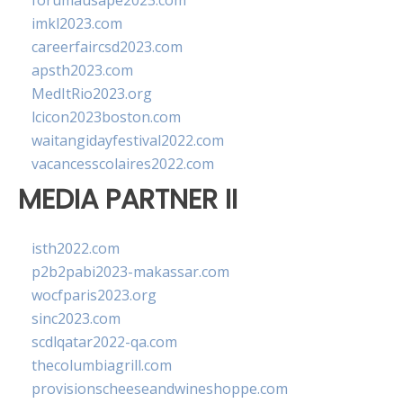
forumausape2023.com
imkl2023.com
careerfaircsd2023.com
apsth2023.com
MedItRio2023.org
lcicon2023boston.com
waitangidayfestival2022.com
vacancesscolaires2022.com
MEDIA PARTNER II
isth2022.com
p2b2pabi2023-makassar.com
wocfparis2023.org
sinc2023.com
scdlqatar2022-qa.com
thecolumbiagrill.com
provisionscheeseandwineshoppe.com