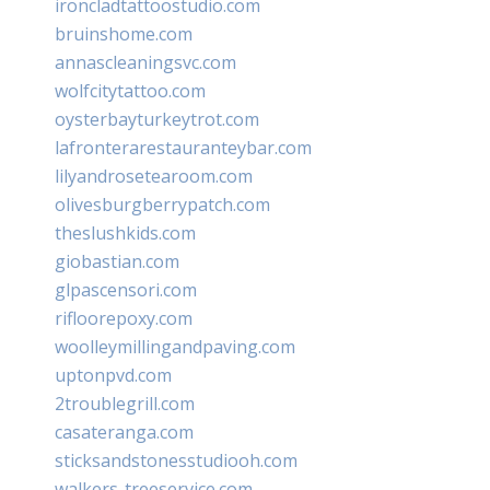
ironcladtattoostudio.com
bruinshome.com
annascleaningsvc.com
wolfcitytattoo.com
oysterbayturkeytrot.com
lafronterarestauranteybar.com
lilyandrosetearoom.com
olivesburgberrypatch.com
theslushkids.com
giobastian.com
glpascensori.com
rifloorepoxy.com
woolleymillingandpaving.com
uptonpvd.com
2troublegrill.com
casateranga.com
sticksandstonesstudiooh.com
walkers-treeservice.com