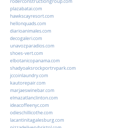
roderconstructiongroup.com
plazabatai.com
hawkscayresort.com
hellonquads.com
diarioanimales.com
decogaleri.com
unavozparadios.com
shoes-vert.com
elbotanicopanama.com
shadyoaksrockportrvpark.com
jccoinlaundry.com
kautorepair.com
marjaeswinebar.com
elmazatlanclinton.com
ideacoffeenyc.com
odieschillicothe.com
lacantinitagalesburg.com
pizzadeliverybristol.com