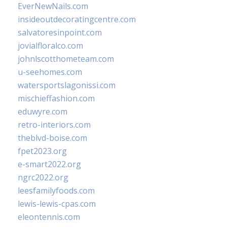
EverNewNails.com
insideoutdecoratingcentre.com
salvatoresinpoint.com
jovialfloralco.com
johnlscotthometeam.com
u-seehomes.com
watersportslagonissi.com
mischieffashion.com
eduwyre.com
retro-interiors.com
theblvd-boise.com
fpet2023.org
e-smart2022.org
ngrc2022.org
leesfamilyfoods.com
lewis-lewis-cpas.com
eleontennis.com