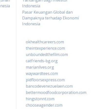
gunan
Tantangan bagi Investor
nesia
Indonesia
Pasar Keuangan Global dan
Dampaknya terhadap Ekonomi
Indonesia
okhealthcareers.com
theintexperience.com
unboundedthefilm.com
catfriends-bg.org
marianlives.org
waywardtees.com
pidfloorsexpress.com
bancodevenezuelaen.com
bettermoodfoodcorporation.com
hingstonnt.com
chooseagender.com