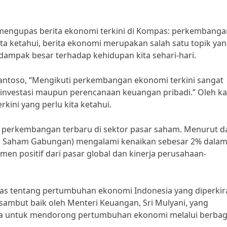
n mengupas berita ekonomi terkini di Kompas: perkembanga
ita ketahui, berita ekonomi merupakan salah satu topik ya
dampak besar terhadap kehidupan kita sehari-hari.
antoso, “Mengikuti perkembangan ekonomi terkini sangat
hal investasi maupun perencanaan keuangan pribadi.” Oleh k
rkini yang perlu kita ketahui.
perkembangan terbaru di sektor pasar saham. Menurut d
rga Saham Gabungan) mengalami kenaikan sebesar 2% dala
imen positif dari pasar global dan kinerja perusahaan-
ahas tentang pertumbuhan ekonomi Indonesia yang diperki
disambut baik oleh Menteri Keuangan, Sri Mulyani, yang
a untuk mendorong pertumbuhan ekonomi melalui berbag