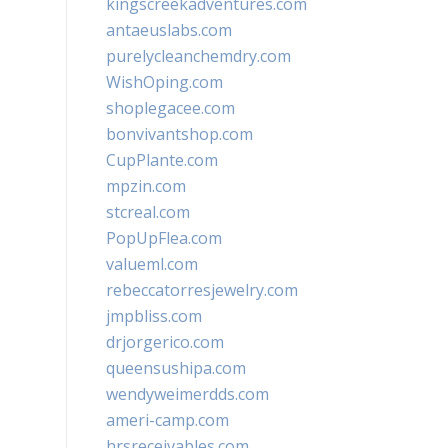
kingscreekadventures.com
antaeuslabs.com
purelycleanchemdry.com
WishOping.com
shoplegacee.com
bonvivantshop.com
CupPlante.com
mpzin.com
stcreal.com
PopUpFlea.com
valueml.com
rebeccatorresjewelry.com
jmpbliss.com
drjorgerico.com
queensushipa.com
wendyweimerdds.com
ameri-camp.com
hrsreceivables.com