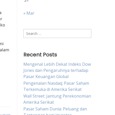
31
a
« Mar
ar
iko
Search
for:
mi
dalam
Recent Posts
Mengenal Lebih Dekat Indeks Dow
Jones dan Pengaruhnya terhadap
Pasar Keuangan Global
Pengenalan Nasdaq: Pasar Saham
Terkemuka di Amerika Serikat
Wall Street: Jantung Perekonomian
Amerika Serikat
Pasar Saham Dunia: Peluang dan