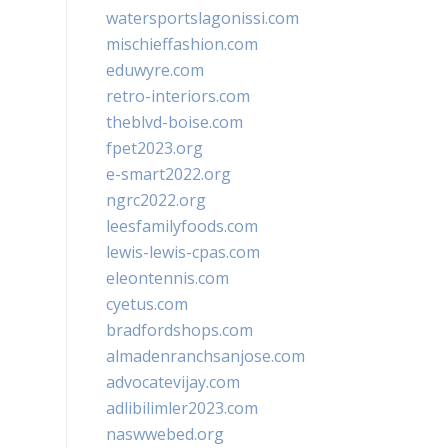
watersportslagonissi.com
mischieffashion.com
eduwyre.com
retro-interiors.com
theblvd-boise.com
fpet2023.org
e-smart2022.org
ngrc2022.org
leesfamilyfoods.com
lewis-lewis-cpas.com
eleontennis.com
cyetus.com
bradfordshops.com
almadenranchsanjose.com
advocatevijay.com
adlibilimler2023.com
naswwebed.org