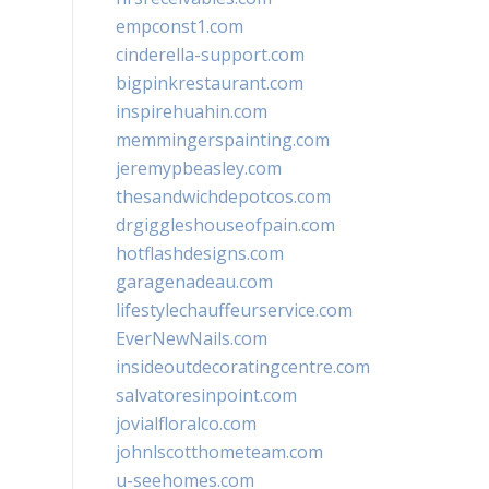
empconst1.com
cinderella-support.com
bigpinkrestaurant.com
inspirehuahin.com
memmingerspainting.com
jeremypbeasley.com
thesandwichdepotcos.com
drgiggleshouseofpain.com
hotflashdesigns.com
garagenadeau.com
lifestylechauffeurservice.com
EverNewNails.com
insideoutdecoratingcentre.com
salvatoresinpoint.com
jovialfloralco.com
johnlscotthometeam.com
u-seehomes.com