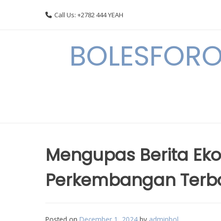
Skip
Call Us: +2782 444 YEAH
to
content
BOLESFORO
Mengupas Berita Eko
Perkembangan Terba
Posted on
December 1, 2024
by
adminbol