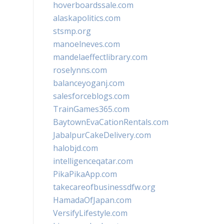
hoverboardssale.com
alaskapolitics.com
stsmp.org
manoelneves.com
mandelaeffectlibrary.com
roselynns.com
balanceyoganj.com
salesforceblogs.com
TrainGames365.com
BaytownEvaCationRentals.com
JabalpurCakeDelivery.com
halobjd.com
intelligenceqatar.com
PikaPikaApp.com
takecareofbusinessdfw.org
HamadaOfJapan.com
VersifyLifestyle.com