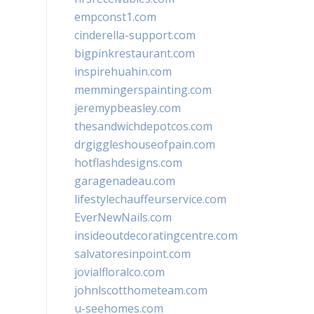
empconst1.com
cinderella-support.com
bigpinkrestaurant.com
inspirehuahin.com
memmingerspainting.com
jeremypbeasley.com
thesandwichdepotcos.com
drgiggleshouseofpain.com
hotflashdesigns.com
garagenadeau.com
lifestylechauffeurservice.com
EverNewNails.com
insideoutdecoratingcentre.com
salvatoresinpoint.com
jovialfloralco.com
johnlscotthometeam.com
u-seehomes.com