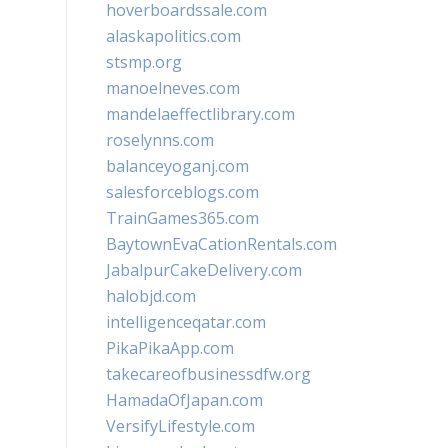
hoverboardssale.com
alaskapolitics.com
stsmp.org
manoelneves.com
mandelaeffectlibrary.com
roselynns.com
balanceyoganj.com
salesforceblogs.com
TrainGames365.com
BaytownEvaCationRentals.com
JabalpurCakeDelivery.com
halobjd.com
intelligenceqatar.com
PikaPikaApp.com
takecareofbusinessdfw.org
HamadaOfJapan.com
VersifyLifestyle.com