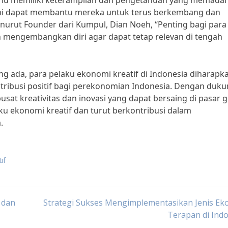
 perlu memiliki keterampilan dan pengetahuan yang memadai
l ini dapat membantu mereka untuk terus berkembang dan
enurut Founder dari Kumpul, Dian Noeh, “Penting bagi para
an mengembangkan diri agar dapat tetap relevan di tengah
ada, para pelaku ekonomi kreatif di Indonesia diharapk
ribusi positif bagi perekonomian Indonesia. Dengan duk
usat kreativitas dan inovasi yang dapat bersaing di pasar g
aku ekonomi kreatif dan turut berkontribusi dalam
.
if
 dan
Strategi Sukses Mengimplementasikan Jenis Ek
Terapan di Ind