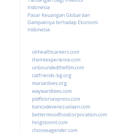
Tantangan bagi Investor
Indonesia
Pasar Keuangan Global dan
Dampaknya terhadap Ekonomi
Indonesia
okhealthcareers.com
theintexperience.com
unboundedthefilm.com
catfriends-bg.org
marianlives.org
waywardtees.com
pidfloorsexpress.com
bancodevenezuelaen.com
bettermoodfoodcorporation.com
hingstonnt.com
chooseagender.com