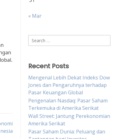
31
« Mar
Search
an
for:
ungan
lobal.
Recent Posts
Mengenal Lebih Dekat Indeks Dow
Jones dan Pengaruhnya terhadap
Pasar Keuangan Global
Pengenalan Nasdaq: Pasar Saham
Terkemuka di Amerika Serikat
Wall Street: Jantung Perekonomian
onomi
Amerika Serikat
onesia
Pasar Saham Dunia: Peluang dan