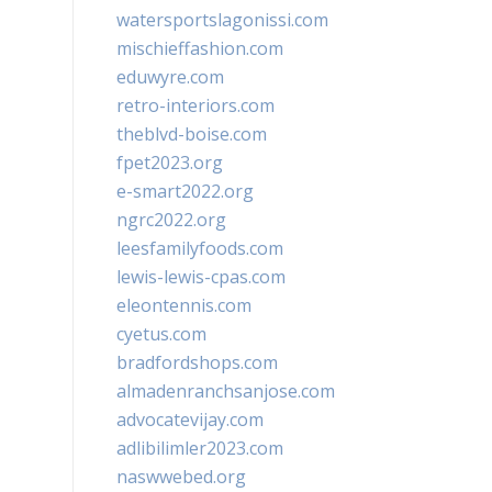
watersportslagonissi.com
mischieffashion.com
eduwyre.com
retro-interiors.com
theblvd-boise.com
fpet2023.org
e-smart2022.org
ngrc2022.org
leesfamilyfoods.com
lewis-lewis-cpas.com
eleontennis.com
cyetus.com
bradfordshops.com
almadenranchsanjose.com
advocatevijay.com
adlibilimler2023.com
naswwebed.org