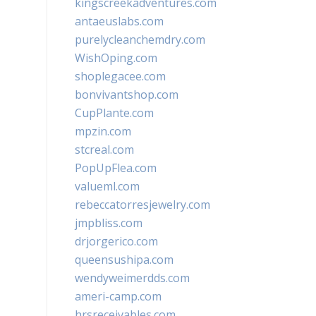
kingscreekadventures.com
antaeuslabs.com
purelycleanchemdry.com
WishOping.com
shoplegacee.com
bonvivantshop.com
CupPlante.com
mpzin.com
stcreal.com
PopUpFlea.com
valueml.com
rebeccatorresjewelry.com
jmpbliss.com
drjorgerico.com
queensushipa.com
wendyweimerdds.com
ameri-camp.com
hrsreceivables.com