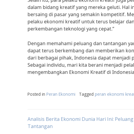
Selain itu, para pelaku ekonomi kreatif juga
dalam bidang kreatif yang mereka geluti. Ha
bersaing di pasar yang semakin kompetitif. M
pelaku ekonomi kreatif untuk terus belajar d
perkembangan teknologi yang cepat.”
Dengan memahami peluang dan tantangan yang 
dapat terus berkembang dan memberikan kont
dari berbagai pihak, Indonesia dapat menjadi p
Sebagai individu, mari kita berani menjadi pel
mengembangkan Ekonomi Kreatif di Indonesia
Posted in
Peran Ekonomi
Tagged
peran ekonomi kreat
Post
Analisis Berita Ekonomi Dunia Hari Ini: Peluang
Tantangan