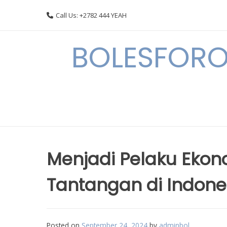
Skip
Call Us: +2782 444 YEAH
to
content
BOLESFORO
Menjadi Pelaku Ekono
Tantangan di Indone
Posted on
September 24, 2024
by
adminbol