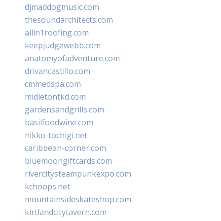
djmaddogmusic.com
thesoundarchitects.com
allin1roofing.com
keepjudgewebb.com
anatomyofadventure.com
drivancastillo.com
cmmedspa.com
midletontkd.com
gardensandgrills.com
basilfoodwine.com
nikko-tochigi.net
caribbean-corner.com
bluemoongiftcards.com
rivercitysteampunkexpo.com
kchoops.net
mountainsideskateshop.com
kirtlandcitytavern.com