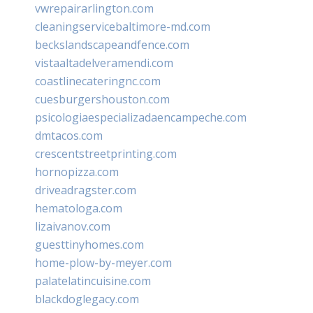
vwrepairarlington.com
cleaningservicebaltimore-md.com
beckslandscapeandfence.com
vistaaltadelveramendi.com
coastlinecateringnc.com
cuesburgershouston.com
psicologiaespecializadaencampeche.com
dmtacos.com
crescentstreetprinting.com
hornopizza.com
driveadragster.com
hematologa.com
lizaivanov.com
guesttinyhomes.com
home-plow-by-meyer.com
palatelatincuisine.com
blackdoglegacy.com