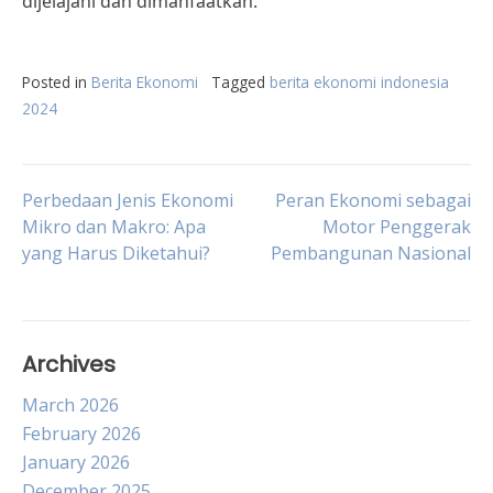
dijelajahi dan dimanfaatkan.
Posted in
Berita Ekonomi
Tagged
berita ekonomi indonesia
2024
Post
Perbedaan Jenis Ekonomi
Peran Ekonomi sebagai
Mikro dan Makro: Apa
Motor Penggerak
yang Harus Diketahui?
Pembangunan Nasional
navigation
Archives
March 2026
February 2026
January 2026
December 2025