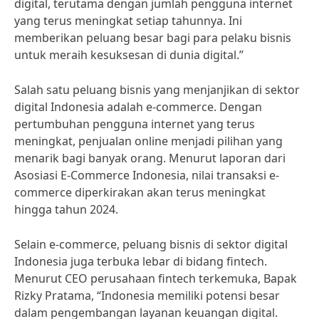
digital, terutama dengan jumlah pengguna internet
yang terus meningkat setiap tahunnya. Ini
memberikan peluang besar bagi para pelaku bisnis
untuk meraih kesuksesan di dunia digital.”
Salah satu peluang bisnis yang menjanjikan di sektor
digital Indonesia adalah e-commerce. Dengan
pertumbuhan pengguna internet yang terus
meningkat, penjualan online menjadi pilihan yang
menarik bagi banyak orang. Menurut laporan dari
Asosiasi E-Commerce Indonesia, nilai transaksi e-
commerce diperkirakan akan terus meningkat
hingga tahun 2024.
Selain e-commerce, peluang bisnis di sektor digital
Indonesia juga terbuka lebar di bidang fintech.
Menurut CEO perusahaan fintech terkemuka, Bapak
Rizky Pratama, “Indonesia memiliki potensi besar
dalam pengembangan layanan keuangan digital.