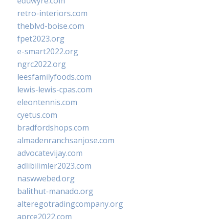
eduwyre.com
retro-interiors.com
theblvd-boise.com
fpet2023.org
e-smart2022.org
ngrc2022.org
leesfamilyfoods.com
lewis-lewis-cpas.com
eleontennis.com
cyetus.com
bradfordshops.com
almadenranchsanjose.com
advocatevijay.com
adlibilimler2023.com
naswwebed.org
balithut-manado.org
alteregotradingcompany.org
aprce2022.com