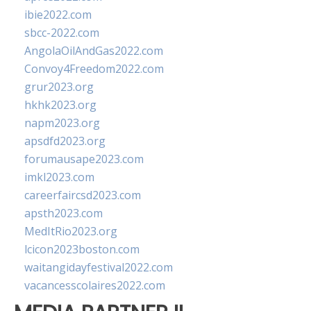
ibie2022.com
sbcc-2022.com
AngolaOilAndGas2022.com
Convoy4Freedom2022.com
grur2023.org
hkhk2023.org
napm2023.org
apsdfd2023.org
forumausape2023.com
imkl2023.com
careerfaircsd2023.com
apsth2023.com
MedItRio2023.org
lcicon2023boston.com
waitangidayfestival2022.com
vacancesscolaires2022.com