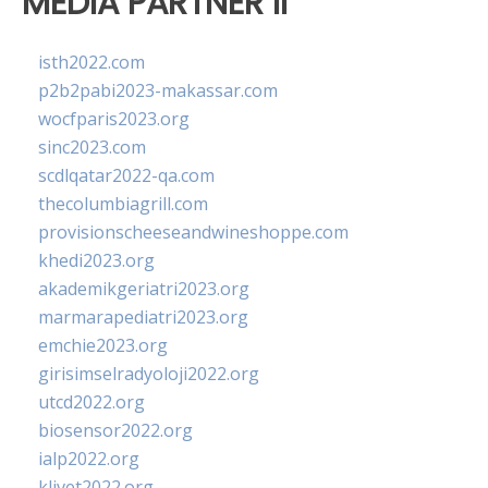
MEDIA PARTNER II
isth2022.com
p2b2pabi2023-makassar.com
wocfparis2023.org
sinc2023.com
scdlqatar2022-qa.com
thecolumbiagrill.com
provisionscheeseandwineshoppe.com
khedi2023.org
akademikgeriatri2023.org
marmarapediatri2023.org
emchie2023.org
girisimselradyoloji2022.org
utcd2022.org
biosensor2022.org
ialp2022.org
klivet2022.org