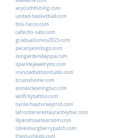
aryouthfishing.com
united-basketball.com
tios-tacos.com
cafecito-satx.com
graduacionviu2023.com
pecanjackstogo.com
zengardendayspa.com
sparklejewelryinc.com
ironcladtattoostudio.com
bruinshome.com
annascleaningsvc.com
wolfcitytattoo.com
oysterbayturkeytrot.com
lafronterarestauranteybar.com
lilyandrosetearoom.com
olivesburgberrypatch.com
theslushkids.com