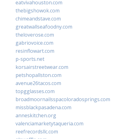
eatvivahouston.com
thebigshowok.com
chimeandstave.com
greatwallseafoodny.com
theloverose.com
gabriovoice.com
resinflowart.com
p-sports.net
korsairstreetwear.com
petshopallston.com
avenue26tacos.com
topgglasses.com
broadmoornailsspacoloradosprings.com
missblackpasadena.com
anneskitchen.org
valenciamarketytaqueria.com
reefrecordsllc.com