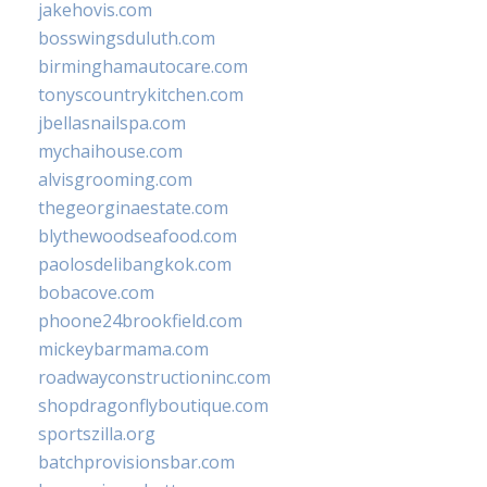
jakehovis.com
bosswingsduluth.com
birminghamautocare.com
tonyscountrykitchen.com
jbellasnailspa.com
mychaihouse.com
alvisgrooming.com
thegeorginaestate.com
blythewoodseafood.com
paolosdelibangkok.com
bobacove.com
phoone24brookfield.com
mickeybarmama.com
roadwayconstructioninc.com
shopdragonflyboutique.com
sportszilla.org
batchprovisionsbar.com