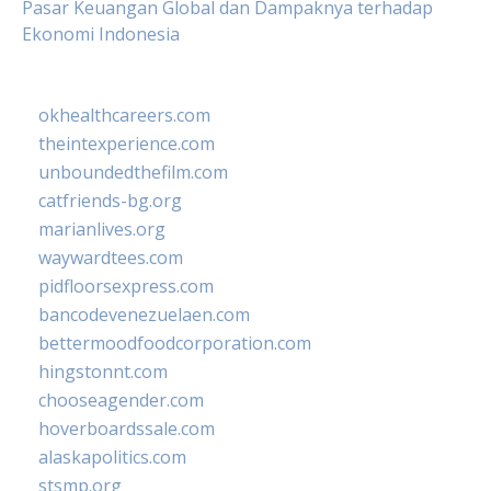
Pasar Keuangan Global dan Dampaknya terhadap
Ekonomi Indonesia
okhealthcareers.com
theintexperience.com
unboundedthefilm.com
catfriends-bg.org
marianlives.org
waywardtees.com
pidfloorsexpress.com
bancodevenezuelaen.com
bettermoodfoodcorporation.com
hingstonnt.com
chooseagender.com
hoverboardssale.com
alaskapolitics.com
stsmp.org