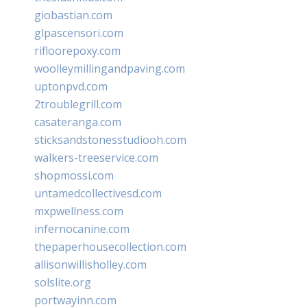
giobastian.com
glpascensori.com
rifloorepoxy.com
woolleymillingandpaving.com
uptonpvd.com
2troublegrill.com
casateranga.com
sticksandstonesstudiooh.com
walkers-treeservice.com
shopmossi.com
untamedcollectivesd.com
mxpwellness.com
infernocanine.com
thepaperhousecollection.com
allisonwillisholley.com
solslite.org
portwayinn.com