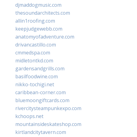
djmaddogmusic.com
thesoundarchitects.com
allin1roofing.com
keepjudgewebb.com
anatomyofadventure.com
drivancastillo.com
cmmedspa.com
midletontkd.com
gardensandgrills.com
basilfoodwine.com
nikko-tochigi.net
caribbean-corner.com
bluemoongiftcards.com
rivercitysteampunkexpo.com
kchoops.net
mountainsideskateshop.com
kirtlandcitytavern.com