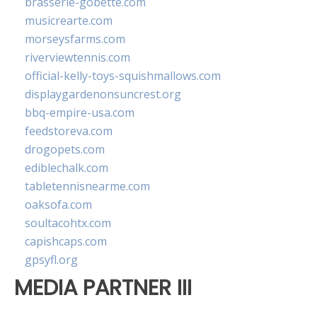
brasserie-gobette.com
musicrearte.com
morseysfarms.com
riverviewtennis.com
official-kelly-toys-squishmallows.com
displaygardenonsuncrest.org
bbq-empire-usa.com
feedstoreva.com
drogopets.com
ediblechalk.com
tabletennisnearme.com
oaksofa.com
soultacohtx.com
capishcaps.com
gpsyfl.org
MEDIA PARTNER III