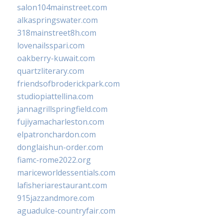
salon104mainstreet.com
alkaspringswater.com
318mainstreet8h.com
lovenailsspari.com
oakberry-kuwait.com
quartzliterary.com
friendsofbroderickpark.com
studiopiattellina.com
jannagrillspringfield.com
fujiyamacharleston.com
elpatronchardon.com
donglaishun-order.com
fiamc-rome2022.org
mariceworldessentials.com
lafisheriarestaurant.com
915jazzandmore.com
aguadulce-countryfair.com