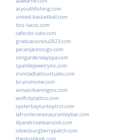
alawaffle.com
aryouthfishing.com
united-basketball.com
tios-tacos.com
cafecito-satx.com
graduacionviu2023.com
pecanjackstogo.com
zengardendayspa.com
sparklejewelryinc.com
ironcladtattoostudio.com
bruinshome.com
annascleaningsvc.com
wolfcitytattoo.com
oysterbayturkeytrot.com
lafronterarestauranteybar.com
lilyandrosetearoom.com
olivesburgberrypatch.com
theslushkids.com