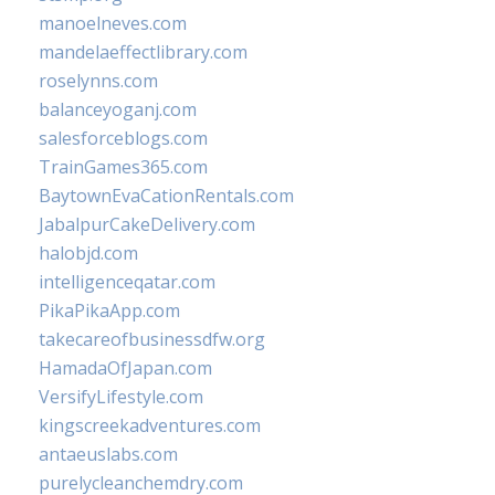
manoelneves.com
mandelaeffectlibrary.com
roselynns.com
balanceyoganj.com
salesforceblogs.com
TrainGames365.com
BaytownEvaCationRentals.com
JabalpurCakeDelivery.com
halobjd.com
intelligenceqatar.com
PikaPikaApp.com
takecareofbusinessdfw.org
HamadaOfJapan.com
VersifyLifestyle.com
kingscreekadventures.com
antaeuslabs.com
purelycleanchemdry.com