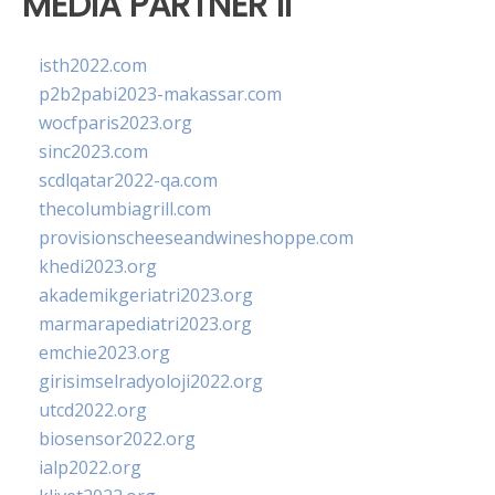
MEDIA PARTNER II
isth2022.com
p2b2pabi2023-makassar.com
wocfparis2023.org
sinc2023.com
scdlqatar2022-qa.com
thecolumbiagrill.com
provisionscheeseandwineshoppe.com
khedi2023.org
akademikgeriatri2023.org
marmarapediatri2023.org
emchie2023.org
girisimselradyoloji2022.org
utcd2022.org
biosensor2022.org
ialp2022.org