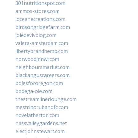
301nutritionspot.com
ammos-stores.com
loceanecreations.com
birdsongridgefarm.com
joiedevivblog.com
valera-amsterdam.com
libertybrandhemp.com
norwoodinnwi.com
neighboursmarket.com
blackanguscareers.com
bolesfororegon.com
bodega-ole.com
thestreamlinerlounge.com
mestrinorubanofc.com
novelatherton.com
nassvalleygardens.net
electjohnstewart.com