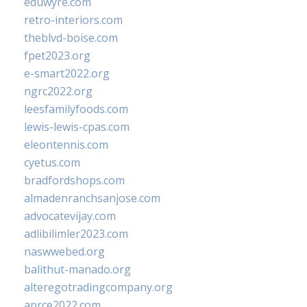
eduwyre.com
retro-interiors.com
theblvd-boise.com
fpet2023.org
e-smart2022.org
ngrc2022.org
leesfamilyfoods.com
lewis-lewis-cpas.com
eleontennis.com
cyetus.com
bradfordshops.com
almadenranchsanjose.com
advocatevijay.com
adlibilimler2023.com
naswwebed.org
balithut-manado.org
alteregotradingcompany.org
aprce2022.com