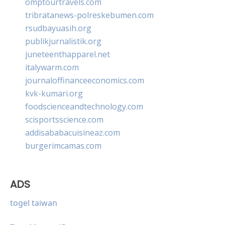
omptourtravels.com
tribratanews-polreskebumen.com
rsudbayuasih.org
publikjurnalistik.org
juneteenthapparel.net
italywarm.com
journaloffinanceeconomics.com
kvk-kumari.org
foodscienceandtechnology.com
scisportsscience.com
addisababacuisineaz.com
burgerimcamas.com
ADS
togel taiwan