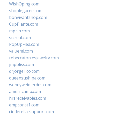
WishOping.com
shoplegacee.com
bonvivantshop.com
CupPlante.com
mpzin.com
stcreal.com
PopUpFlea.com
valueml.com
rebeccatorresjewelry.com
jmpbliss.com
drjorgerico.com
queensushipa.com
wendyweimerdds.com
ameri-camp.com
hrsreceivables.com
empconst1.com
cinderella-support.com