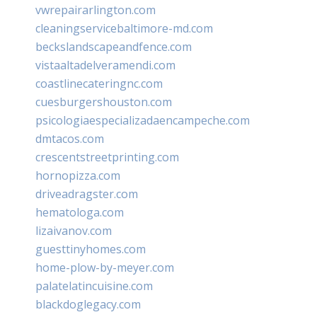
vwrepairarlington.com
cleaningservicebaltimore-md.com
beckslandscapeandfence.com
vistaaltadelveramendi.com
coastlinecateringnc.com
cuesburgershouston.com
psicologiaespecializadaencampeche.com
dmtacos.com
crescentstreetprinting.com
hornopizza.com
driveadragster.com
hematologa.com
lizaivanov.com
guesttinyhomes.com
home-plow-by-meyer.com
palatelatincuisine.com
blackdoglegacy.com