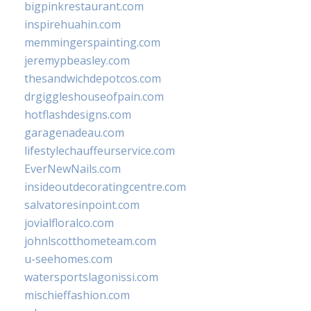
bigpinkrestaurant.com
inspirehuahin.com
memmingerspainting.com
jeremypbeasley.com
thesandwichdepotcos.com
drgiggleshouseofpain.com
hotflashdesigns.com
garagenadeau.com
lifestylechauffeurservice.com
EverNewNails.com
insideoutdecoratingcentre.com
salvatoresinpoint.com
jovialfloralco.com
johnlscotthometeam.com
u-seehomes.com
watersportslagonissi.com
mischieffashion.com