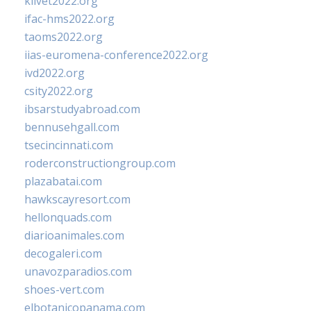
klivet2022.org
ifac-hms2022.org
taoms2022.org
iias-euromena-conference2022.org
ivd2022.org
csity2022.org
ibsarstudyabroad.com
bennusehgall.com
tsecincinnati.com
roderconstructiongroup.com
plazabatai.com
hawkscayresort.com
hellonquads.com
diarioanimales.com
decogaleri.com
unavozparadios.com
shoes-vert.com
elbotanicopanama.com