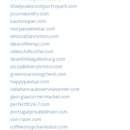
shadyoaksrockportrvpark.com
jccoinlaundry.com
kautorepair.com
marjaeswinebar.com
elmazatlanclinton.com
ideacoffeenyc.com
odieschillicothe.com
lacantinitagalesburg.com
pizzadeliverybristol.com
greenstarsmogcheck.com
happypawspl.com
callahansautoservicecenter.com
georgiascornermarket.com
perfectfit24-7.com
portugalprivatedriver.com
von-racer.com
coffeeshopcharleston.com