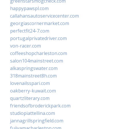
greenstarsmogcheck.com
happypawspl.com
callahansautoservicecenter.com
georgiascornermarket.com
perfectfit24-7.com
portugalprivatedriver.com
von-racer.com
coffeeshopcharleston.com
salon104mainstreet.com
alkaspringswater.com
318mainstreet8h.com
lovenailsspari.com
oakberry-kuwait.com
quartzliterary.com
friendsofbroderickpark.com
studiopiattellina.com
jannagrillspringfield.com
fujiyamacharleston.com