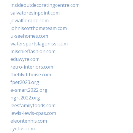
insideoutdecoratingcentre.com
salvatoresinpoint.com
jovialfloralco.com
johnlscotthometeam.com
u-seehomes.com
watersportslagonissi.com
mischieffashion.com
eduwyre.com
retro-interiors.com
theblvd-boise.com
fpet2023.org
e-smart2022.org
ngrc2022.org
leesfamilyfoods.com
lewis-lewis-cpas.com
eleontennis.com
cyetus.com