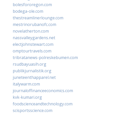
bolesfororegon.com
bodega-ole.com
thestreamlinerlounge.com
mestrinorubanofc.com
novelatherton.com
nassvalleygardens.net
electjohnstewart.com
omptourtravels.com
tribratanews-polreskebumen.com
rsudbayuasih.org
publikjurnalistik.org
juneteenthapparel.net
italywarm.com
journaloffinanceeconomics.com
kvk-kumari.org
foodscienceandtechnology.com
scisportsscience.com