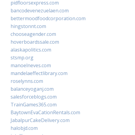
pidfloorsexpress.com
bancodevenezuelaen.com
bettermoodfoodcorporation.com
hingstonnt.com
chooseagender.com
hoverboardssale.com
alaskapolitics.com
stsmp.org
manoelneves.com
mandelaeffectlibrary.com
roselynns.com
balanceyoganj.com
salesforceblogs.com
TrainGames365.com
BaytownEvaCationRentals.com
JabalpurCakeDelivery.com
halobjd.com