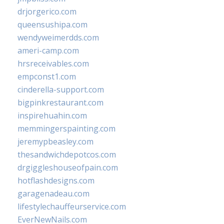
drjorgerico.com
queensushipa.com
wendyweimerdds.com
ameri-camp.com
hrsreceivables.com
empconst1.com
cinderella-support.com
bigpinkrestaurant.com
inspirehuahin.com
memmingerspainting.com
jeremypbeasley.com
thesandwichdepotcos.com
drgiggleshouseofpain.com
hotflashdesigns.com
garagenadeau.com
lifestylechauffeurservice.com
EverNewNails.com