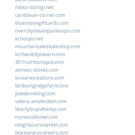
nikko-tochigi.net
caribbean-corner.com
bluemoongiftcards.com
rivercitysteampunkexpo.com
kchoops.net
mountainsideskateshop.com
kirtlandcitytavern.com
301nutritionspot.com
ammos-stores.com
loceanecreations.com
birdsongridgefarm.com
joiedevivblog.com
valera-amsterdam.com
libertybrandhemp.com
norwoodinnwi.com
neighboursmarket.com
blackanguscareers.com