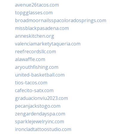
avenue26tacos.com
topgglasses.com
broadmoornailsspacoloradosprings.com
missblackpasadena.com
anneskitchen.org
valenciamarketytaqueria.com
reefrecordsllc.com
alawaffle.com
aryouthfishing.com
united-basketball.com
tios-tacos.com
cafecito-satx.com
graduacionviu2023.com
pecanjackstogo.com
zengardendayspa.com
sparklejewelryinc.com
ironcladtattoostudio.com