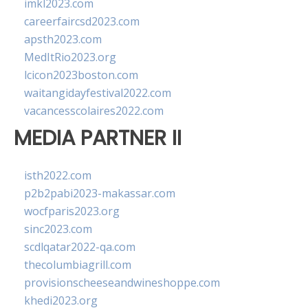
imkl2023.com
careerfaircsd2023.com
apsth2023.com
MedItRio2023.org
lcicon2023boston.com
waitangidayfestival2022.com
vacancesscolaires2022.com
MEDIA PARTNER II
isth2022.com
p2b2pabi2023-makassar.com
wocfparis2023.org
sinc2023.com
scdlqatar2022-qa.com
thecolumbiagrill.com
provisionscheeseandwineshoppe.com
khedi2023.org