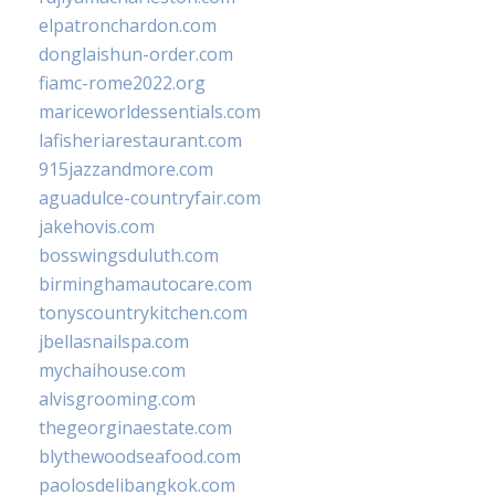
elpatronchardon.com
donglaishun-order.com
fiamc-rome2022.org
mariceworldessentials.com
lafisheriarestaurant.com
915jazzandmore.com
aguadulce-countryfair.com
jakehovis.com
bosswingsduluth.com
birminghamautocare.com
tonyscountrykitchen.com
jbellasnailspa.com
mychaihouse.com
alvisgrooming.com
thegeorginaestate.com
blythewoodseafood.com
paolosdelibangkok.com