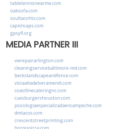
tabletennisnearme.com
oaksofa.com
soultacohtx.com
capishcaps.com
gpsyfl.org
MEDIA PARTNER III
vwrepairarlington.com
cleaningservicebaltimore-md.com
beckslandscapeandfence.com
vistaaltadelveramendi.com
coastlinecateringnc.com
cuesburgershouston.com
psicologiaespecializadaencampeche.com
dmtacos.com
crescentstreetprinting.com
hornopizza.com