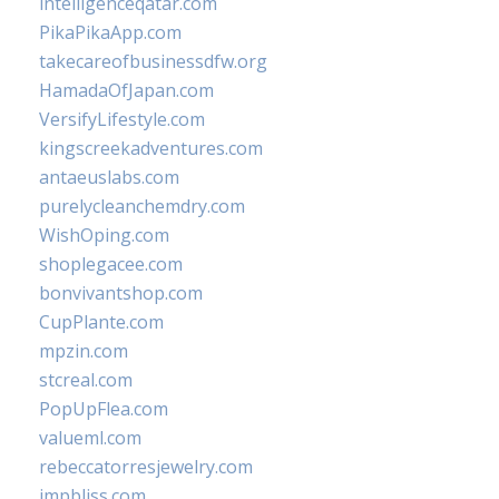
intelligenceqatar.com
PikaPikaApp.com
takecareofbusinessdfw.org
HamadaOfJapan.com
VersifyLifestyle.com
kingscreekadventures.com
antaeuslabs.com
purelycleanchemdry.com
WishOping.com
shoplegacee.com
bonvivantshop.com
CupPlante.com
mpzin.com
stcreal.com
PopUpFlea.com
valueml.com
rebeccatorresjewelry.com
jmpbliss.com