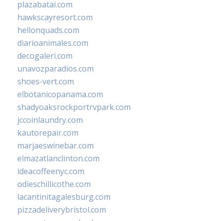
plazabatai.com
hawkscayresort.com
hellonquads.com
diarioanimales.com
decogaleri.com
unavozparadios.com
shoes-vert.com
elbotanicopanama.com
shadyoaksrockportrvpark.com
jccoinlaundry.com
kautorepair.com
marjaeswinebar.com
elmazatlanclinton.com
ideacoffeenyc.com
odieschillicothe.com
lacantinitagalesburg.com
pizzadeliverybristol.com