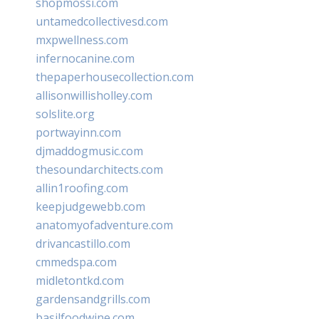
shopmossi.com
untamedcollectivesd.com
mxpwellness.com
infernocanine.com
thepaperhousecollection.com
allisonwillisholley.com
solslite.org
portwayinn.com
djmaddogmusic.com
thesoundarchitects.com
allin1roofing.com
keepjudgewebb.com
anatomyofadventure.com
drivancastillo.com
cmmedspa.com
midletontkd.com
gardensandgrills.com
basilfoodwine.com