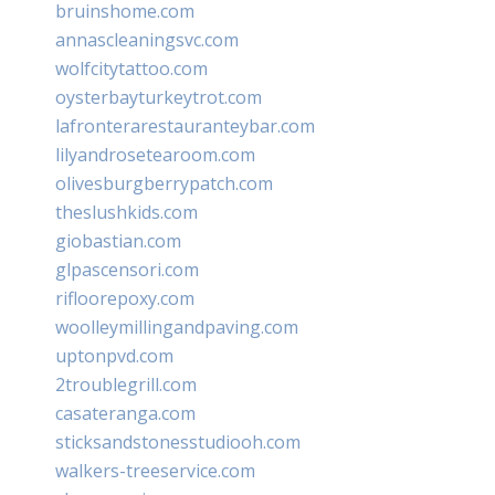
bruinshome.com
annascleaningsvc.com
wolfcitytattoo.com
oysterbayturkeytrot.com
lafronterarestauranteybar.com
lilyandrosetearoom.com
olivesburgberrypatch.com
theslushkids.com
giobastian.com
glpascensori.com
rifloorepoxy.com
woolleymillingandpaving.com
uptonpvd.com
2troublegrill.com
casateranga.com
sticksandstonesstudiooh.com
walkers-treeservice.com