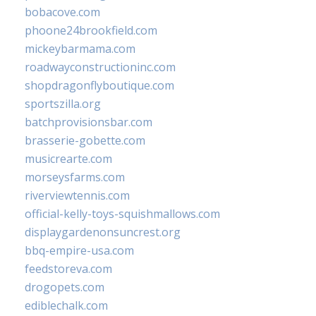
bobacove.com
phoone24brookfield.com
mickeybarmama.com
roadwayconstructioninc.com
shopdragonflyboutique.com
sportszilla.org
batchprovisionsbar.com
brasserie-gobette.com
musicrearte.com
morseysfarms.com
riverviewtennis.com
official-kelly-toys-squishmallows.com
displaygardenonsuncrest.org
bbq-empire-usa.com
feedstoreva.com
drogopets.com
ediblechalk.com