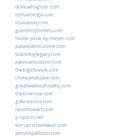
driveadragster.com
hematologa.com
lizaivanov.com
guesttinyhomes.com
home-plow-by-meyer.com
palatelatincuisine.com
blackdoglegacy.com
eatvivahouston.com
thebigshowok.com
chimeandstave.com
greatwallseafoodny.com
theloverose.com
gabriovoice.com
resinflowart.com
p-sports.net
korsairstreetwear.com
petshopallston.com