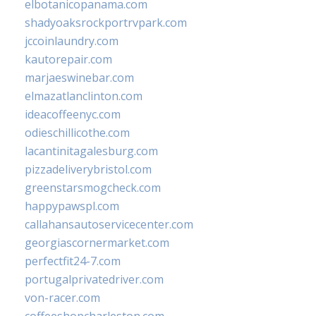
elbotanicopanama.com
shadyoaksrockportrvpark.com
jccoinlaundry.com
kautorepair.com
marjaeswinebar.com
elmazatlanclinton.com
ideacoffeenyc.com
odieschillicothe.com
lacantinitagalesburg.com
pizzadeliverybristol.com
greenstarsmogcheck.com
happypawspl.com
callahansautoservicecenter.com
georgiascornermarket.com
perfectfit24-7.com
portugalprivatedriver.com
von-racer.com