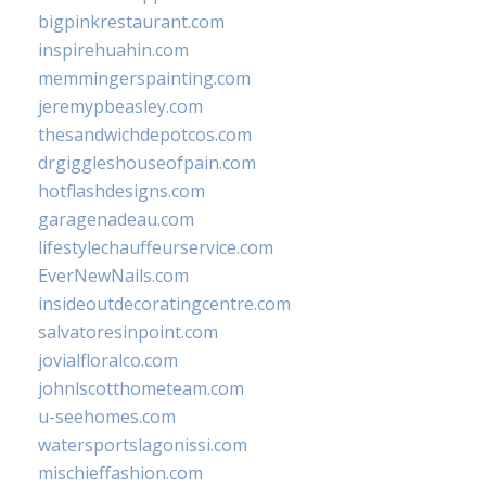
bigpinkrestaurant.com
inspirehuahin.com
memmingerspainting.com
jeremypbeasley.com
thesandwichdepotcos.com
drgiggleshouseofpain.com
hotflashdesigns.com
garagenadeau.com
lifestylechauffeurservice.com
EverNewNails.com
insideoutdecoratingcentre.com
salvatoresinpoint.com
jovialfloralco.com
johnlscotthometeam.com
u-seehomes.com
watersportslagonissi.com
mischieffashion.com