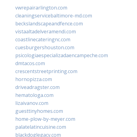
vwrepairarlington.com
cleaningservicebaltimore-md.com
beckslandscapeandfence.com
vistaaltadelveramendi.com
coastlinecateringnc.com
cuesburgershouston.com
psicologiaespecializadaencampeche.com
dmtacos.com
crescentstreetprinting.com
hornopizza.com
driveadragster.com
hematologa.com
lizaivanov.com
guesttinyhomes.com
home-plow-by-meyer.com
palatelatincuisine.com
blackdoglegacy.com