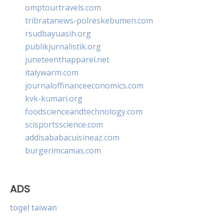
omptourtravels.com
tribratanews-polreskebumen.com
rsudbayuasih.org
publikjurnalistik.org
juneteenthapparel.net
italywarm.com
journaloffinanceeconomics.com
kvk-kumari.org
foodscienceandtechnology.com
scisportsscience.com
addisababacuisineaz.com
burgerimcamas.com
ADS
togel taiwan