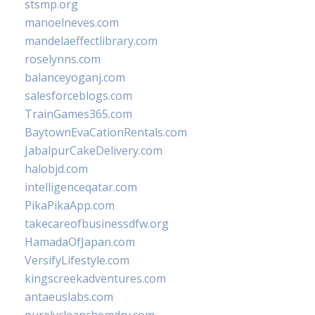
stsmp.org
manoelneves.com
mandelaeffectlibrary.com
roselynns.com
balanceyoganj.com
salesforceblogs.com
TrainGames365.com
BaytownEvaCationRentals.com
JabalpurCakeDelivery.com
halobjd.com
intelligenceqatar.com
PikaPikaApp.com
takecareofbusinessdfw.org
HamadaOfJapan.com
VersifyLifestyle.com
kingscreekadventures.com
antaeuslabs.com