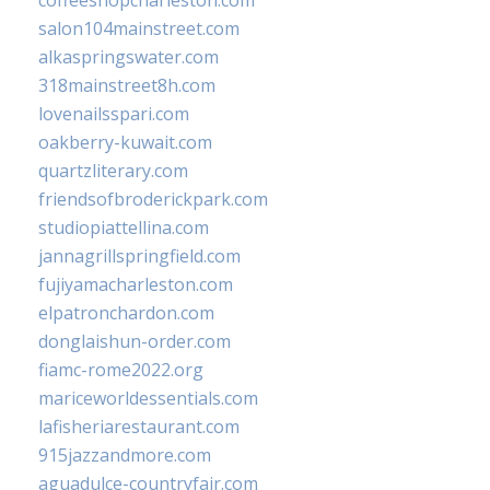
coffeeshopcharleston.com
salon104mainstreet.com
alkaspringswater.com
318mainstreet8h.com
lovenailsspari.com
oakberry-kuwait.com
quartzliterary.com
friendsofbroderickpark.com
studiopiattellina.com
jannagrillspringfield.com
fujiyamacharleston.com
elpatronchardon.com
donglaishun-order.com
fiamc-rome2022.org
mariceworldessentials.com
lafisheriarestaurant.com
915jazzandmore.com
aguadulce-countryfair.com