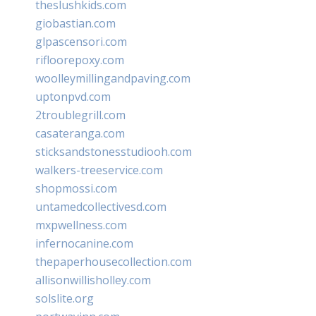
theslushkids.com
giobastian.com
glpascensori.com
rifloorepoxy.com
woolleymillingandpaving.com
uptonpvd.com
2troublegrill.com
casateranga.com
sticksandstonesstudiooh.com
walkers-treeservice.com
shopmossi.com
untamedcollectivesd.com
mxpwellness.com
infernocanine.com
thepaperhousecollection.com
allisonwillisholley.com
solslite.org