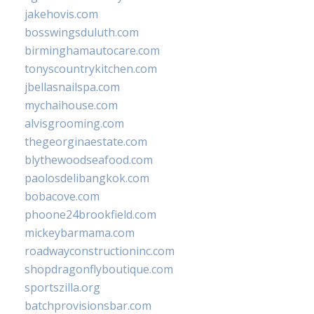
jakehovis.com
bosswingsduluth.com
birminghamautocare.com
tonyscountrykitchen.com
jbellasnailspa.com
mychaihouse.com
alvisgrooming.com
thegeorginaestate.com
blythewoodseafood.com
paolosdelibangkok.com
bobacove.com
phoone24brookfield.com
mickeybarmama.com
roadwayconstructioninc.com
shopdragonflyboutique.com
sportszilla.org
batchprovisionsbar.com