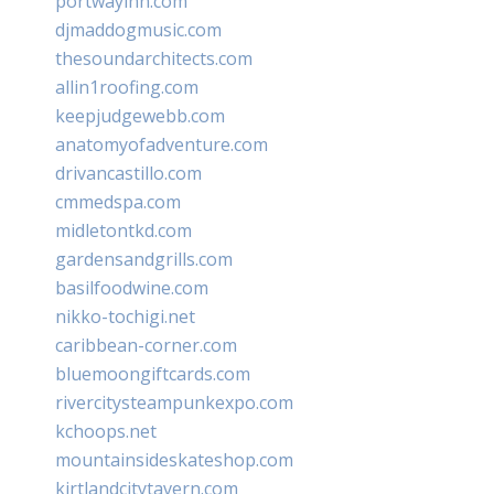
portwayinn.com
djmaddogmusic.com
thesoundarchitects.com
allin1roofing.com
keepjudgewebb.com
anatomyofadventure.com
drivancastillo.com
cmmedspa.com
midletontkd.com
gardensandgrills.com
basilfoodwine.com
nikko-tochigi.net
caribbean-corner.com
bluemoongiftcards.com
rivercitysteampunkexpo.com
kchoops.net
mountainsideskateshop.com
kirtlandcitytavern.com