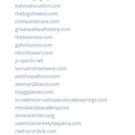
eatvivahouston.com
thebigshowok.com
chimeandstave.com
greatwallseafoodny.com
theloverose.com
gabriovoice.com
resinflowart.com
p-sports.net
korsairstreetwear.com
petshopallston.com
avenue26tacos.com
topgglasses.com
broadmoornailsspacoloradosprings.com
missblackpasadena.com
anneskitchen.org
valenciamarketytaqueria.com
reefrecordsllc.com