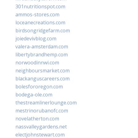
301nutritionspot.com
ammos-stores.com
loceanecreations.com
birdsongridgefarm.com
joiedevivblog.com
valera-amsterdam.com
libertybrandhemp.com
norwoodinnwi.com
neighboursmarket.com
blackanguscareers.com
bolesfororegon.com
bodega-ole.com
thestreamlinerlounge.com
mestrinorubanofc.com
novelatherton.com
nassvalleygardens.net
electjohnstewart.com