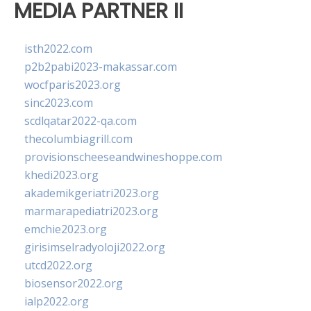
MEDIA PARTNER II
isth2022.com
p2b2pabi2023-makassar.com
wocfparis2023.org
sinc2023.com
scdlqatar2022-qa.com
thecolumbiagrill.com
provisionscheeseandwineshoppe.com
khedi2023.org
akademikgeriatri2023.org
marmarapediatri2023.org
emchie2023.org
girisimselradyoloji2022.org
utcd2022.org
biosensor2022.org
ialp2022.org