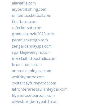
alawaffle.com
aryouthfishing.com
united-basketball.com
tios-tacos.com
cafecito-satx.com
graduacionviu2023.com
pecanjackstogo.com
zengardendayspa.com
sparklejewelryinc.com
ironcladtattoostudio.com
bruinshome.com
annascleaningsvc.com
wolfcitytattoo.com
oysterbayturkeytrot.com
lafronterarestauranteybar.com
lilyandrosetearoom.com
olivesburgberrypatch.com