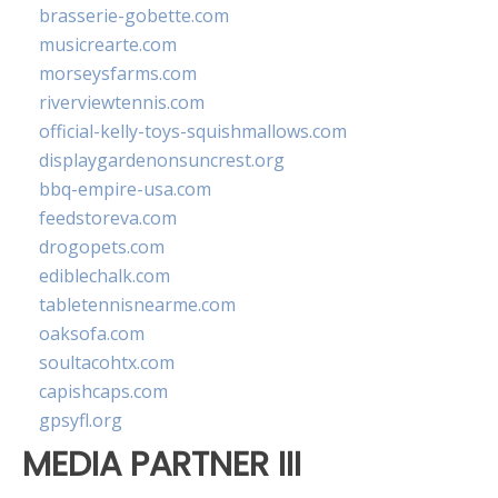
brasserie-gobette.com
musicrearte.com
morseysfarms.com
riverviewtennis.com
official-kelly-toys-squishmallows.com
displaygardenonsuncrest.org
bbq-empire-usa.com
feedstoreva.com
drogopets.com
ediblechalk.com
tabletennisnearme.com
oaksofa.com
soultacohtx.com
capishcaps.com
gpsyfl.org
MEDIA PARTNER III