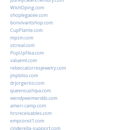
purelycleanchemdry.com
WishOping.com
shoplegacee.com
bonvivantshop.com
CupPlante.com
mpzin.com
stcreal.com
PopUpFlea.com
valueml.com
rebeccatorresjewelry.com
jmpbliss.com
drjorgerico.com
queensushipa.com
wendyweimerdds.com
ameri-camp.com
hrsreceivables.com
empconst1.com
cinderella-support.com