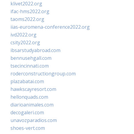
klivet2022.org
ifac-hms2022.org
taoms2022.org
iias-euromena-conference2022.org
ivd2022.org
csity2022.org
ibsarstudyabroad.com
bennusehgall.com
tsecincinnati.com
roderconstructiongroup.com
plazabatai.com
hawkscayresort.com
hellonquads.com
diarioanimales.com
decogaleri.com
unavozparadios.com
shoes-vert.com