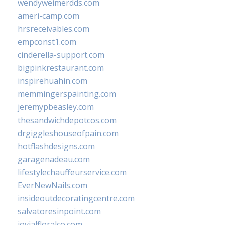
wendyweimerdds.com
ameri-camp.com
hrsreceivables.com
empconst1.com
cinderella-support.com
bigpinkrestaurant.com
inspirehuahin.com
memmingerspainting.com
jeremypbeasley.com
thesandwichdepotcos.com
drgiggleshouseofpain.com
hotflashdesigns.com
garagenadeau.com
lifestylechauffeurservice.com
EverNewNails.com
insideoutdecoratingcentre.com
salvatoresinpoint.com
jovialfloralco.com