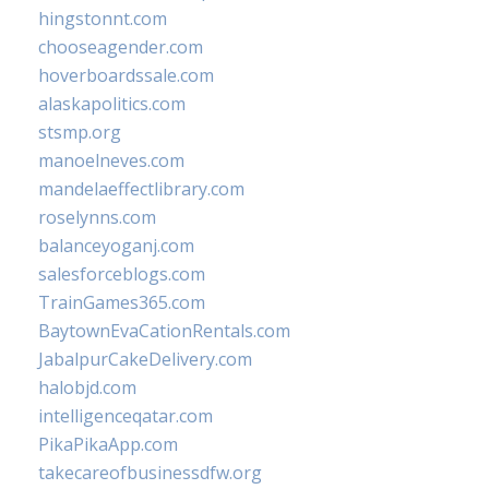
hingstonnt.com
chooseagender.com
hoverboardssale.com
alaskapolitics.com
stsmp.org
manoelneves.com
mandelaeffectlibrary.com
roselynns.com
balanceyoganj.com
salesforceblogs.com
TrainGames365.com
BaytownEvaCationRentals.com
JabalpurCakeDelivery.com
halobjd.com
intelligenceqatar.com
PikaPikaApp.com
takecareofbusinessdfw.org