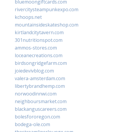
bluemoongiftcards.com
rivercitysteampunkexpo.com
kchoops.net
mountainsideskateshop.com
kirtlandcitytavern.com
301nutritionspot.com
ammos-stores.com
loceanecreations.com
birdsongridgefarm.com
joiedevivblog.com
valera-amsterdam.com
libertybrandhemp.com
norwoodinnwi.com
neighboursmarket.com
blackanguscareers.com
bolesfororegon.com
bodega-ole.com
thestreamlinerlounge.com