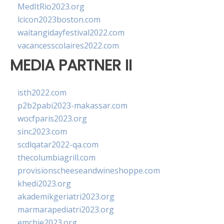
MedItRio2023.org
lcicon2023boston.com
waitangidayfestival2022.com
vacancesscolaires2022.com
MEDIA PARTNER II
isth2022.com
p2b2pabi2023-makassar.com
wocfparis2023.org
sinc2023.com
scdlqatar2022-qa.com
thecolumbiagrill.com
provisionscheeseandwineshoppe.com
khedi2023.org
akademikgeriatri2023.org
marmarapediatri2023.org
emchie2023.org