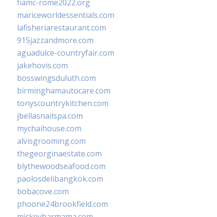
fiamc-rome2022.org
mariceworldessentials.com
lafisheriarestaurant.com
915jazzandmore.com
aguadulce-countryfair.com
jakehovis.com
bosswingsduluth.com
birminghamautocare.com
tonyscountrykitchen.com
jbellasnailspa.com
mychaihouse.com
alvisgrooming.com
thegeorginaestate.com
blythewoodseafood.com
paolosdelibangkok.com
bobacove.com
phoone24brookfield.com
mickeybarmama.com