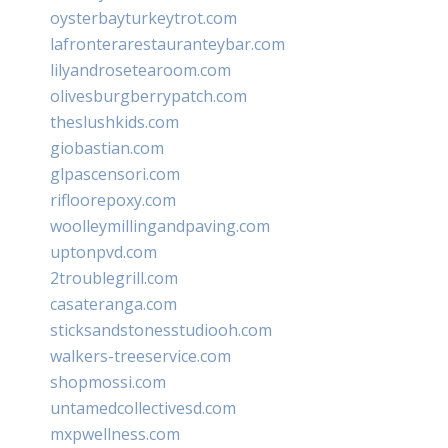
oysterbayturkeytrot.com
lafronterarestauranteybar.com
lilyandrosetearoom.com
olivesburgberrypatch.com
theslushkids.com
giobastian.com
glpascensori.com
rifloorepoxy.com
woolleymillingandpaving.com
uptonpvd.com
2troublegrill.com
casateranga.com
sticksandstonesstudiooh.com
walkers-treeservice.com
shopmossi.com
untamedcollectivesd.com
mxpwellness.com