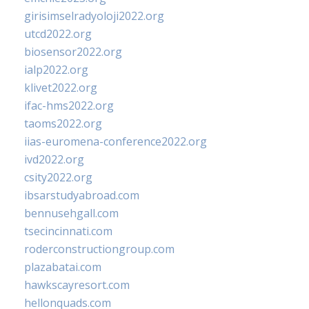
girisimselradyoloji2022.org
utcd2022.org
biosensor2022.org
ialp2022.org
klivet2022.org
ifac-hms2022.org
taoms2022.org
iias-euromena-conference2022.org
ivd2022.org
csity2022.org
ibsarstudyabroad.com
bennusehgall.com
tsecincinnati.com
roderconstructiongroup.com
plazabatai.com
hawkscayresort.com
hellonquads.com