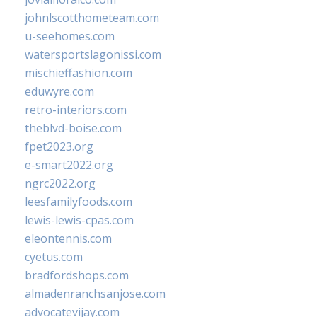
johnlscotthometeam.com
u-seehomes.com
watersportslagonissi.com
mischieffashion.com
eduwyre.com
retro-interiors.com
theblvd-boise.com
fpet2023.org
e-smart2022.org
ngrc2022.org
leesfamilyfoods.com
lewis-lewis-cpas.com
eleontennis.com
cyetus.com
bradfordshops.com
almadenranchsanjose.com
advocatevijay.com