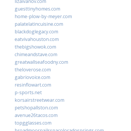
lizaivanov.com
guesttinyhomes.com
home-plow-by-meyer.com
palatelatincuisine.com
blackdoglegacy.com
eatvivahouston.com
thebigshowok.com
chimeandstave.com
greatwallseafoodny.com
theloverose.com
gabriovoice.com
resinflowart.com
p-sports.net
korsairstreetwear.com
petshopallston.com
avenue26tacos.com
topgglasses.com
broadmoornailsspacoloradosprings.com