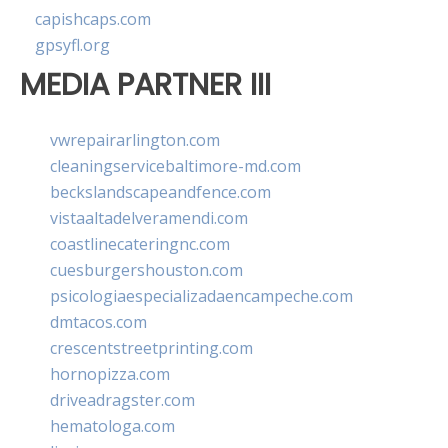
capishcaps.com
gpsyfl.org
MEDIA PARTNER III
vwrepairarlington.com
cleaningservicebaltimore-md.com
beckslandscapeandfence.com
vistaaltadelveramendi.com
coastlinecateringnc.com
cuesburgershouston.com
psicologiaespecializadaencampeche.com
dmtacos.com
crescentstreetprinting.com
hornopizza.com
driveadragster.com
hematologa.com