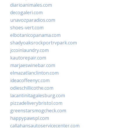
diarioanimales.com
decogaleri.com
unavozparadios.com
shoes-vert.com
elbotanicopanama.com
shadyoaksrockportrvpark.com
jccoinlaundry.com
kautorepair.com
marjaeswinebar.com
elmazatlanclinton.com
ideacoffeenyc.com
odieschillicothe.com
lacantinitagalesburg.com
pizzadeliverybristol.com
greenstarsmogcheck.com
happypawspl.com
callahansautoservicecenter.com