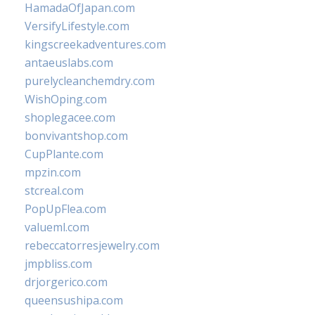
HamadaOfJapan.com
VersifyLifestyle.com
kingscreekadventures.com
antaeuslabs.com
purelycleanchemdry.com
WishOping.com
shoplegacee.com
bonvivantshop.com
CupPlante.com
mpzin.com
stcreal.com
PopUpFlea.com
valueml.com
rebeccatorresjewelry.com
jmpbliss.com
drjorgerico.com
queensushipa.com