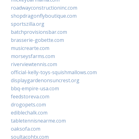
roadwayconstructioninc.com
shopdragonflyboutique.com
sportszilla.org
batchprovisionsbar.com
brasserie-gobette.com
musicrearte.com
morseysfarms.com
riverviewtennis.com
official-kelly-toys-squishmallows.com
displaygardenonsuncrest.org
bbq-empire-usa.com
feedstoreva.com
drogopets.com
ediblechalk.com
tabletennisnearme.com
oaksofa.com
soultacohtx.com