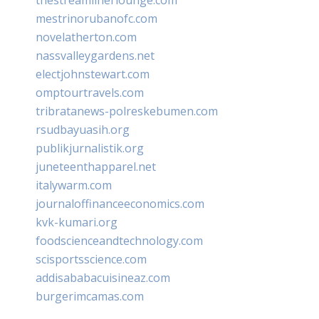
mestrinorubanofc.com
novelatherton.com
nassvalleygardens.net
electjohnstewart.com
omptourtravels.com
tribratanews-polreskebumen.com
rsudbayuasih.org
publikjurnalistik.org
juneteenthapparel.net
italywarm.com
journaloffinanceeconomics.com
kvk-kumari.org
foodscienceandtechnology.com
scisportsscience.com
addisababacuisineaz.com
burgerimcamas.com