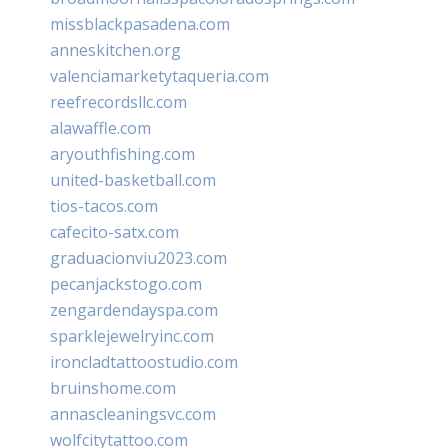
missblackpasadena.com
anneskitchen.org
valenciamarketytaqueria.com
reefrecordsllc.com
alawaffle.com
aryouthfishing.com
united-basketball.com
tios-tacos.com
cafecito-satx.com
graduacionviu2023.com
pecanjackstogo.com
zengardendayspa.com
sparklejewelryinc.com
ironcladtattoostudio.com
bruinshome.com
annascleaningsvc.com
wolfcitytattoo.com