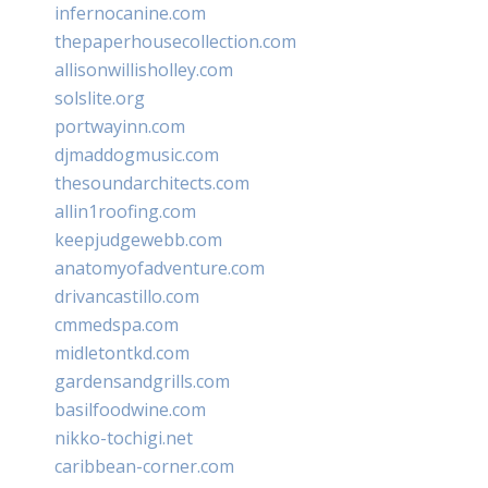
infernocanine.com
thepaperhousecollection.com
allisonwillisholley.com
solslite.org
portwayinn.com
djmaddogmusic.com
thesoundarchitects.com
allin1roofing.com
keepjudgewebb.com
anatomyofadventure.com
drivancastillo.com
cmmedspa.com
midletontkd.com
gardensandgrills.com
basilfoodwine.com
nikko-tochigi.net
caribbean-corner.com