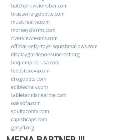
batchprovisionsbar.com
brasserie-gobette.com
musicrearte.com
morseysfarms.com
riverviewtennis.com
official-kelly-toys-squishmallows.com
displaygardenonsuncrest.org
bbq-empire-usa.com
feedstoreva.com
drogopets.com
ediblechalk.com
tabletennisnearme.com
oaksofa.com
soultacohtx.com
capishcaps.com
gpsyfl.org
MEDIA PARTNER III