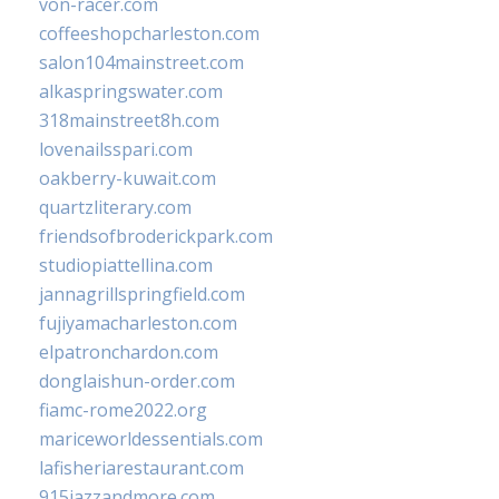
von-racer.com
coffeeshopcharleston.com
salon104mainstreet.com
alkaspringswater.com
318mainstreet8h.com
lovenailsspari.com
oakberry-kuwait.com
quartzliterary.com
friendsofbroderickpark.com
studiopiattellina.com
jannagrillspringfield.com
fujiyamacharleston.com
elpatronchardon.com
donglaishun-order.com
fiamc-rome2022.org
mariceworldessentials.com
lafisheriarestaurant.com
915jazzandmore.com