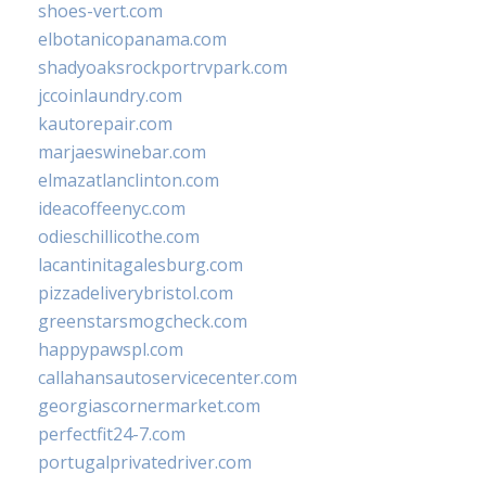
shoes-vert.com
elbotanicopanama.com
shadyoaksrockportrvpark.com
jccoinlaundry.com
kautorepair.com
marjaeswinebar.com
elmazatlanclinton.com
ideacoffeenyc.com
odieschillicothe.com
lacantinitagalesburg.com
pizzadeliverybristol.com
greenstarsmogcheck.com
happypawspl.com
callahansautoservicecenter.com
georgiascornermarket.com
perfectfit24-7.com
portugalprivatedriver.com