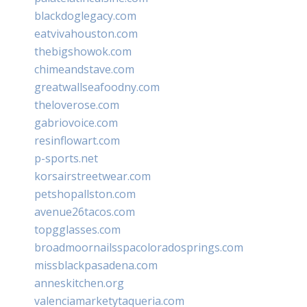
blackdoglegacy.com
eatvivahouston.com
thebigshowok.com
chimeandstave.com
greatwallseafoodny.com
theloverose.com
gabriovoice.com
resinflowart.com
p-sports.net
korsairstreetwear.com
petshopallston.com
avenue26tacos.com
topgglasses.com
broadmoornailsspacoloradosprings.com
missblackpasadena.com
anneskitchen.org
valenciamarketytaqueria.com