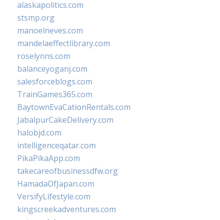
alaskapolitics.com
stsmp.org
manoelneves.com
mandelaeffectlibrary.com
roselynns.com
balanceyoganj.com
salesforceblogs.com
TrainGames365.com
BaytownEvaCationRentals.com
JabalpurCakeDelivery.com
halobjd.com
intelligenceqatar.com
PikaPikaApp.com
takecareofbusinessdfw.org
HamadaOfJapan.com
VersifyLifestyle.com
kingscreekadventures.com