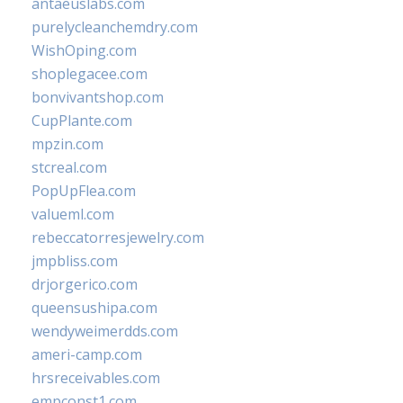
antaeuslabs.com
purelycleanchemdry.com
WishOping.com
shoplegacee.com
bonvivantshop.com
CupPlante.com
mpzin.com
stcreal.com
PopUpFlea.com
valueml.com
rebeccatorresjewelry.com
jmpbliss.com
drjorgerico.com
queensushipa.com
wendyweimerdds.com
ameri-camp.com
hrsreceivables.com
empconst1.com