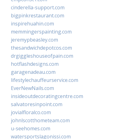
cinderella-support.com
bigpinkrestaurant.com
inspirehuahin.com
memmingerspainting.com
jeremypbeasley.com
thesandwichdepotcos.com
drgiggleshouseofpain.com
hotflashdesigns.com
garagenadeau.com
lifestylechauffeurservice.com
EverNewNails.com
insideoutdecoratingcentre.com
salvatoresinpoint.com
jovialfloralco.com
johnlscotthometeam.com
u-seehomes.com
watersportslagonissi.com