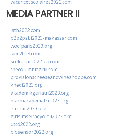
vacancesscolaires2022.com
MEDIA PARTNER II
isth2022.com
p2b2pabi2023-makassar.com
wocfparis2023.org
sinc2023.com
scdlqatar2022-qa.com
thecolumbiagrill.com
provisionscheeseandwineshoppe.com
khedi2023.org
akademikgeriatri2023.org
marmarapediatri2023.org
emchie2023.org
girisimselradyoloji2022.org
utcd2022.org
biosensor2022.org