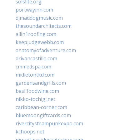
solslite.org
portwayinn.com
djmaddogmusic.com
thesoundarchitects.com
allin1roofing.com
keepjudgewebb.com
anatomyofadventure.com
drivancastillo.com
cmmedspa.com
midletontkd.com
gardensandgrills.com
basilfoodwine.com
nikko-tochigi.net
caribbean-corner.com
bluemoongiftcards.com
rivercitysteampunkexpo.com
kchoops.net
mountainsideskateshop.com