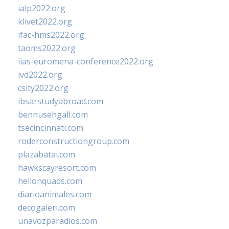
ialp2022.org
klivet2022.org
ifac-hms2022.org
taoms2022.org
iias-euromena-conference2022.org
ivd2022.org
csity2022.org
ibsarstudyabroad.com
bennusehgall.com
tsecincinnati.com
roderconstructiongroup.com
plazabatai.com
hawkscayresort.com
hellonquads.com
diarioanimales.com
decogaleri.com
unavozparadios.com