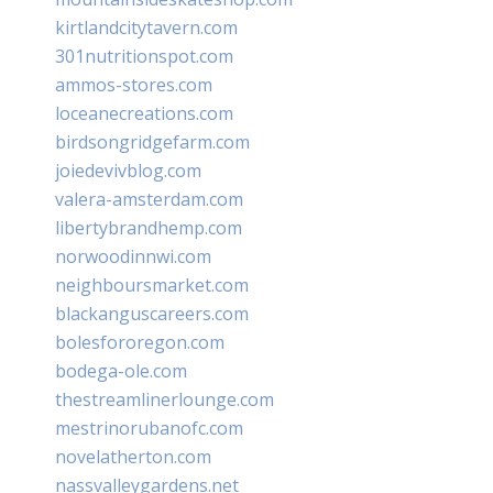
kirtlandcitytavern.com
301nutritionspot.com
ammos-stores.com
loceanecreations.com
birdsongridgefarm.com
joiedevivblog.com
valera-amsterdam.com
libertybrandhemp.com
norwoodinnwi.com
neighboursmarket.com
blackanguscareers.com
bolesfororegon.com
bodega-ole.com
thestreamlinerlounge.com
mestrinorubanofc.com
novelatherton.com
nassvalleygardens.net