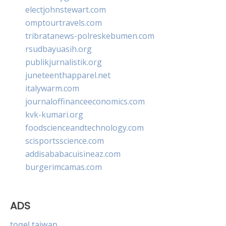
electjohnstewart.com
omptourtravels.com
tribratanews-polreskebumen.com
rsudbayuasih.org
publikjurnalistik.org
juneteenthapparel.net
italywarm.com
journaloffinanceeconomics.com
kvk-kumari.org
foodscienceandtechnology.com
scisportsscience.com
addisababacuisineaz.com
burgerimcamas.com
ADS
togel taiwan