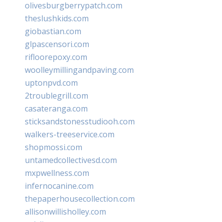
olivesburgberrypatch.com
theslushkids.com
giobastian.com
glpascensori.com
rifloorepoxy.com
woolleymillingandpaving.com
uptonpvd.com
2troublegrill.com
casateranga.com
sticksandstonesstudiooh.com
walkers-treeservice.com
shopmossi.com
untamedcollectivesd.com
mxpwellness.com
infernocanine.com
thepaperhousecollection.com
allisonwillisholley.com