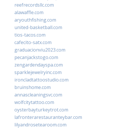
reefrecordsllc.com
alawaffle.com
aryouthfishing.com
united-basketball.com
tios-tacos.com
cafecito-satx.com
graduacionviu2023.com
pecanjackstogo.com
zengardendayspa.com
sparklejewelryinc.com
ironcladtattoostudio.com
bruinshome.com
annascleaningsvc.com
wolfcitytattoo.com
oysterbayturkeytrot.com
lafronterarestauranteybar.com
lilyandrosetearoom.com