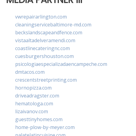
vwrepairarlington.com
cleaningservicebaltimore-md.com
beckslandscapeandfence.com
vistaaltadelveramendi.com
coastlinecateringnc.com
cuesburgershouston.com
psicologiaespecializadaencampeche.com
dmtacos.com
crescentstreetprinting.com
hornopizza.com
driveadragster.com
hematologa.com
lizaivanov.com
guesttinyhomes.com
home-plow-by-meyer.com
palatelatincuisine.com