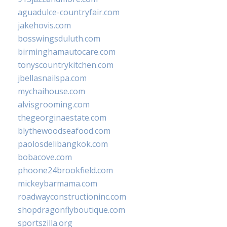
aguadulce-countryfair.com
jakehovis.com
bosswingsduluth.com
birminghamautocare.com
tonyscountrykitchen.com
jbellasnailspa.com
mychaihouse.com
alvisgrooming.com
thegeorginaestate.com
blythewoodseafood.com
paolosdelibangkok.com
bobacove.com
phoone24brookfield.com
mickeybarmama.com
roadwayconstructioninc.com
shopdragonflyboutique.com
sportszilla.org