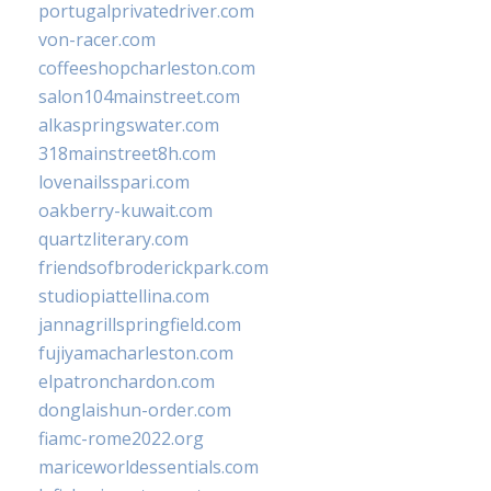
portugalprivatedriver.com
von-racer.com
coffeeshopcharleston.com
salon104mainstreet.com
alkaspringswater.com
318mainstreet8h.com
lovenailsspari.com
oakberry-kuwait.com
quartzliterary.com
friendsofbroderickpark.com
studiopiattellina.com
jannagrillspringfield.com
fujiyamacharleston.com
elpatronchardon.com
donglaishun-order.com
fiamc-rome2022.org
mariceworldessentials.com