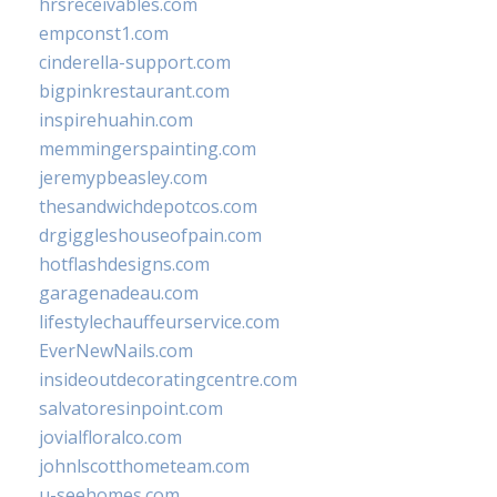
hrsreceivables.com
empconst1.com
cinderella-support.com
bigpinkrestaurant.com
inspirehuahin.com
memmingerspainting.com
jeremypbeasley.com
thesandwichdepotcos.com
drgiggleshouseofpain.com
hotflashdesigns.com
garagenadeau.com
lifestylechauffeurservice.com
EverNewNails.com
insideoutdecoratingcentre.com
salvatoresinpoint.com
jovialfloralco.com
johnlscotthometeam.com
u-seehomes.com