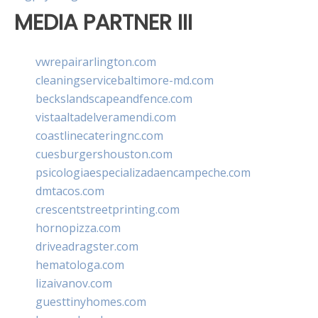
MEDIA PARTNER III
vwrepairarlington.com
cleaningservicebaltimore-md.com
beckslandscapeandfence.com
vistaaltadelveramendi.com
coastlinecateringnc.com
cuesburgershouston.com
psicologiaespecializadaencampeche.com
dmtacos.com
crescentstreetprinting.com
hornopizza.com
driveadragster.com
hematologa.com
lizaivanov.com
guesttinyhomes.com