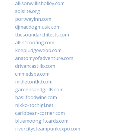
allisonwillisholley.com
solslite.org
portwayinn.com
djmaddogmusic.com
thesoundarchitects.com
allin1roofing.com
keepjudgewebb.com
anatomyofadventure.com
drivancastillo.com
cmmedspa.com
midletontkd.com
gardensandgrills.com
basilfoodwine.com
nikko-tochigi.net
caribbean-corner.com
bluemoongiftcards.com
rivercitysteampunkexpo.com