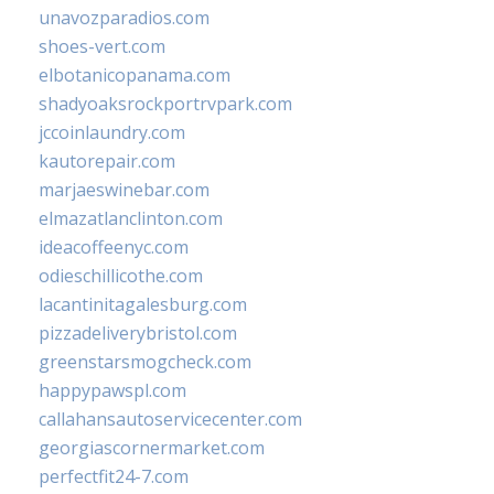
unavozparadios.com
shoes-vert.com
elbotanicopanama.com
shadyoaksrockportrvpark.com
jccoinlaundry.com
kautorepair.com
marjaeswinebar.com
elmazatlanclinton.com
ideacoffeenyc.com
odieschillicothe.com
lacantinitagalesburg.com
pizzadeliverybristol.com
greenstarsmogcheck.com
happypawspl.com
callahansautoservicecenter.com
georgiascornermarket.com
perfectfit24-7.com