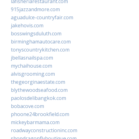
lafisheriarestaurant.com
915jazzandmore.com
aguadulce-countryfair.com
jakehovis.com
bosswingsduluth.com
birminghamautocare.com
tonyscountrykitchen.com
jbellasnailspa.com
mychaihouse.com
alvisgrooming.com
thegeorginaestate.com
blythewoodseafood.com
paolosdelibangkok.com
bobacove.com
phoone24brookfield.com
mickeybarmama.com
roadwayconstructioninc.com
shopdragonflyboutique.com