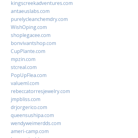
kingscreekadventures.com
antaeuslabs.com
purelycleanchemdry.com
WishOping.com
shoplegacee.com
bonvivantshop.com
CupPlante.com
mpzin.com
stcreal.com
PopUpFlea.com
valueml.com
rebeccatorresjewelry.com
jmpbliss.com
drjorgerico.com
queensushipa.com
wendyweimerdds.com
ameri-camp.com