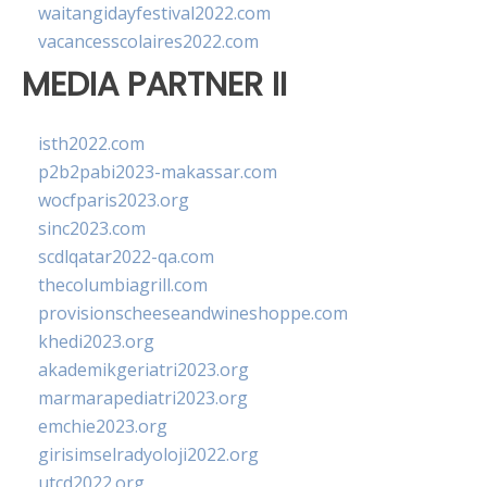
waitangidayfestival2022.com
vacancesscolaires2022.com
MEDIA PARTNER II
isth2022.com
p2b2pabi2023-makassar.com
wocfparis2023.org
sinc2023.com
scdlqatar2022-qa.com
thecolumbiagrill.com
provisionscheeseandwineshoppe.com
khedi2023.org
akademikgeriatri2023.org
marmarapediatri2023.org
emchie2023.org
girisimselradyoloji2022.org
utcd2022.org