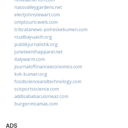
nassvalleygardens.net
electjohnstewart.com
omptourtravels.com
tribratanews-polreskebumen.com
rsudbayuasih.org
publikjurnalistik.org
juneteenthapparel.net
italywarm.com
journaloffinanceeconomics.com
kvk-kumari.org
foodscienceandtechnology.com
scisportsscience.com
addisababacuisineaz.com
burgerimcamas.com
ADS