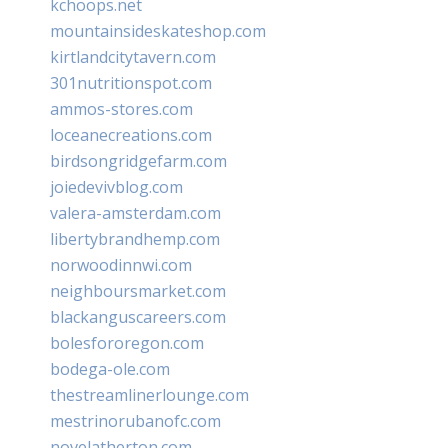
kchoops.net
mountainsideskateshop.com
kirtlandcitytavern.com
301nutritionspot.com
ammos-stores.com
loceanecreations.com
birdsongridgefarm.com
joiedevivblog.com
valera-amsterdam.com
libertybrandhemp.com
norwoodinnwi.com
neighboursmarket.com
blackanguscareers.com
bolesfororegon.com
bodega-ole.com
thestreamlinerlounge.com
mestrinorubanofc.com
novelatherton.com