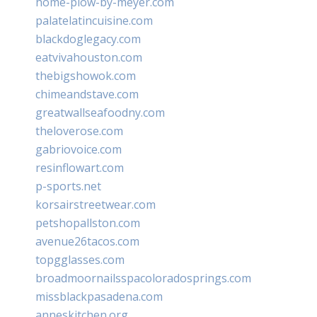
home-plow-by-meyer.com
palatelatincuisine.com
blackdoglegacy.com
eatvivahouston.com
thebigshowok.com
chimeandstave.com
greatwallseafoodny.com
theloverose.com
gabriovoice.com
resinflowart.com
p-sports.net
korsairstreetwear.com
petshopallston.com
avenue26tacos.com
topgglasses.com
broadmoornailsspacoloradosprings.com
missblackpasadena.com
anneskitchen.org