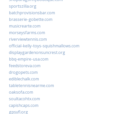
sportszilla.org
batchprovisionsbar.com
brasserie-gobette.com
musicrearte.com
morseysfarms.com
riverviewtennis.com
official-kelly-toys-squishmallows.com
displaygardenonsuncrest.org
bbq-empire-usa.com
feedstoreva.com
drogopets.com
ediblechalk.com
tabletennisnearme.com
oaksofa.com
soultacohtx.com
capishcaps.com
gpsyfl.org