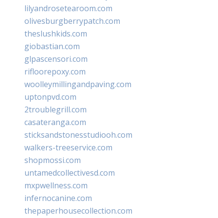
lilyandrosetearoom.com
olivesburgberrypatch.com
theslushkids.com
giobastian.com
glpascensori.com
rifloorepoxy.com
woolleymillingandpaving.com
uptonpvd.com
2troublegrill.com
casateranga.com
sticksandstonesstudiooh.com
walkers-treeservice.com
shopmossi.com
untamedcollectivesd.com
mxpwellness.com
infernocanine.com
thepaperhousecollection.com