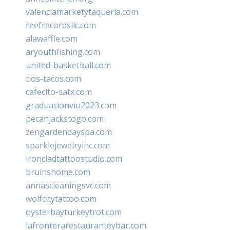
valenciamarketytaqueria.com
reefrecordsllc.com
alawaffle.com
aryouthfishing.com
united-basketball.com
tios-tacos.com
cafecito-satx.com
graduacionviu2023.com
pecanjackstogo.com
zengardendayspa.com
sparklejewelryinc.com
ironcladtattoostudio.com
bruinshome.com
annascleaningsvc.com
wolfcitytattoo.com
oysterbayturkeytrot.com
lafronterarestauranteybar.com