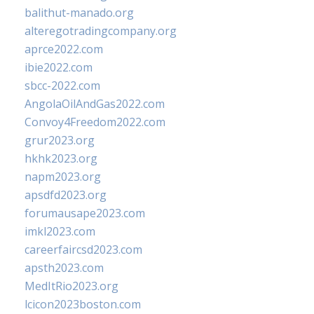
balithut-manado.org
alteregotradingcompany.org
aprce2022.com
ibie2022.com
sbcc-2022.com
AngolaOilAndGas2022.com
Convoy4Freedom2022.com
grur2023.org
hkhk2023.org
napm2023.org
apsdfd2023.org
forumausape2023.com
imkl2023.com
careerfaircsd2023.com
apsth2023.com
MedItRio2023.org
lcicon2023boston.com