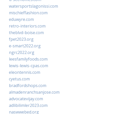
watersportslagonissi.com
mischieffashion.com
eduwyre.com
retro-interiors.com
theblvd-boise.com
fpet2023.org
e-smart2022.org
ngrc2022.org
leesfamilyfoods.com
lewis-lewis-cpas.com
eleontennis.com
cyetus.com
bradfordshops.com
almadenranchsanjose.com
advocatevijay.com
adlibilimler2023.com
naswwebed.org