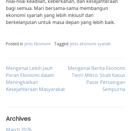
nilai-nilai keadilan, keberkahan, dan kesejahteraan
bagi semua. Mari bersama-sama membangun
ekonomi syariah yang lebih inklusif dan
berkelanjutan untuk masa depan yang lebih baik.
Posted in
Jenis Ekonomi
Tagged
jenis ekonomi syariah
Post
Mengenal Lebih Jauh
Mengenal Berita Ekonomi
Peran Ekonomi dalam
Teori Mikro: Studi Kasus
Meningkatkan
Pasar Persaingan
navigation
Kesejahteraan Masyarakat
Sempurna
Archives
March 2026