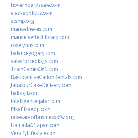
hoverboardssale.com
alaskapolitics.com
stsmp.org
manoelneves.com
mandelaeffectlibrary.com
roselynns.com
balanceyoganj.com
salesforceblogs.com
TrainGames365.com
BaytownEvaCationRentals.com
JabalpurCakeDelivery.com
halobjd.com
intelligenceqatar.com
PikaPikaApp.com
takecareofbusinessdfw.org
HamadaOfJapan.com
VersifyLifestyle.com