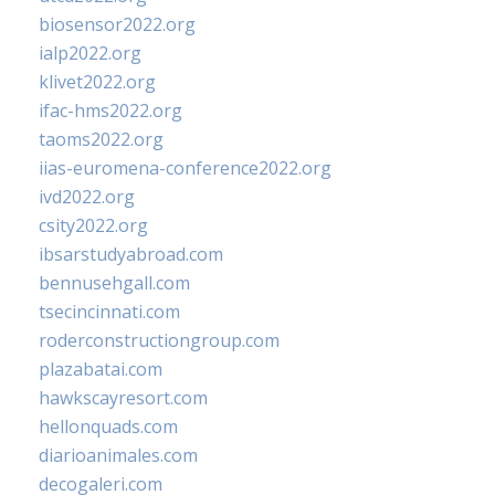
biosensor2022.org
ialp2022.org
klivet2022.org
ifac-hms2022.org
taoms2022.org
iias-euromena-conference2022.org
ivd2022.org
csity2022.org
ibsarstudyabroad.com
bennusehgall.com
tsecincinnati.com
roderconstructiongroup.com
plazabatai.com
hawkscayresort.com
hellonquads.com
diarioanimales.com
decogaleri.com