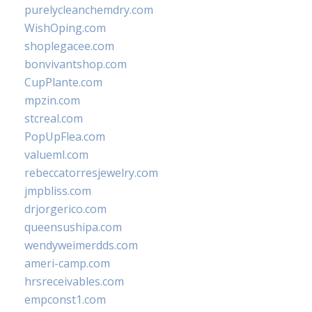
purelycleanchemdry.com
WishOping.com
shoplegacee.com
bonvivantshop.com
CupPlante.com
mpzin.com
stcreal.com
PopUpFlea.com
valueml.com
rebeccatorresjewelry.com
jmpbliss.com
drjorgerico.com
queensushipa.com
wendyweimerdds.com
ameri-camp.com
hrsreceivables.com
empconst1.com