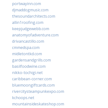
portwayinn.com
djmaddogmusic.com
thesoundarchitects.com
allin1roofing.com
keepjudgewebb.com
anatomyofadventure.com
drivancastillo.com
cmmedspa.com
midletontkd.com
gardensandgrills.com
basilfoodwine.com
nikko-tochigi.net
caribbean-corner.com
bluemoongiftcards.com
rivercitysteampunkexpo.com
kchoops.net
mountainsideskateshop.com