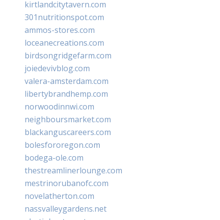
kirtlandcitytavern.com
301nutritionspot.com
ammos-stores.com
loceanecreations.com
birdsongridgefarm.com
joiedevivblog.com
valera-amsterdam.com
libertybrandhemp.com
norwoodinnwi.com
neighboursmarket.com
blackanguscareers.com
bolesfororegon.com
bodega-ole.com
thestreamlinerlounge.com
mestrinorubanofc.com
novelatherton.com
nassvalleygardens.net