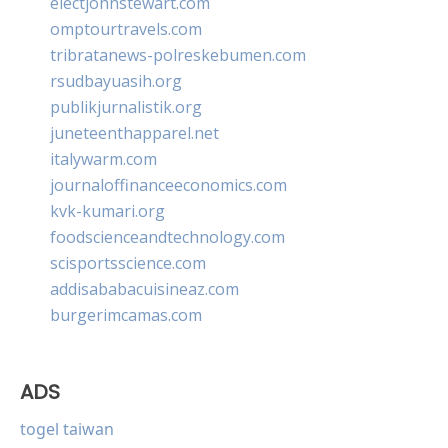
electjohnstewart.com
omptourtravels.com
tribratanews-polreskebumen.com
rsudbayuasih.org
publikjurnalistik.org
juneteenthapparel.net
italywarm.com
journaloffinanceeconomics.com
kvk-kumari.org
foodscienceandtechnology.com
scisportsscience.com
addisababacuisineaz.com
burgerimcamas.com
ADS
togel taiwan