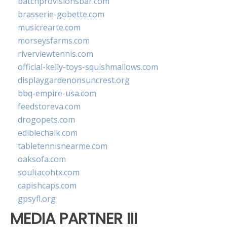
batchprovisionsbar.com
brasserie-gobette.com
musicrearte.com
morseysfarms.com
riverviewtennis.com
official-kelly-toys-squishmallows.com
displaygardenonsuncrest.org
bbq-empire-usa.com
feedstoreva.com
drogopets.com
ediblechalk.com
tabletennisnearme.com
oaksofa.com
soultacohtx.com
capishcaps.com
gpsyfl.org
MEDIA PARTNER III