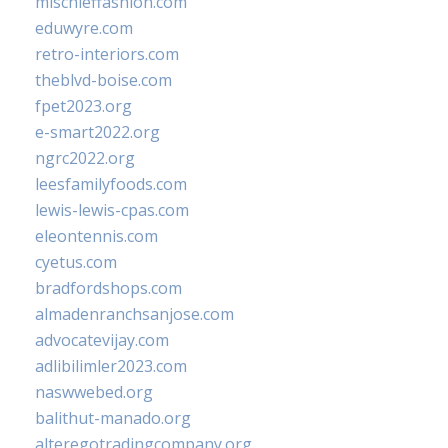
mischieffashion.com
eduwyre.com
retro-interiors.com
theblvd-boise.com
fpet2023.org
e-smart2022.org
ngrc2022.org
leesfamilyfoods.com
lewis-lewis-cpas.com
eleontennis.com
cyetus.com
bradfordshops.com
almadenranchsanjose.com
advocatevijay.com
adlibilimler2023.com
naswwebed.org
balithut-manado.org
alteregotradingcompany.org