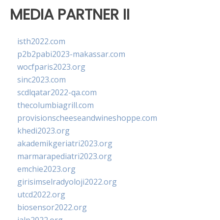
MEDIA PARTNER II
isth2022.com
p2b2pabi2023-makassar.com
wocfparis2023.org
sinc2023.com
scdlqatar2022-qa.com
thecolumbiagrill.com
provisionscheeseandwineshoppe.com
khedi2023.org
akademikgeriatri2023.org
marmarapediatri2023.org
emchie2023.org
girisimselradyoloji2022.org
utcd2022.org
biosensor2022.org