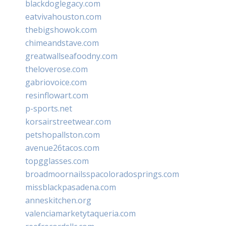
blackdoglegacy.com
eatvivahouston.com
thebigshowok.com
chimeandstave.com
greatwallseafoodny.com
theloverose.com
gabriovoice.com
resinflowart.com
p-sports.net
korsairstreetwear.com
petshopallston.com
avenue26tacos.com
topgglasses.com
broadmoornailsspacoloradosprings.com
missblackpasadena.com
anneskitchen.org
valenciamarketytaqueria.com