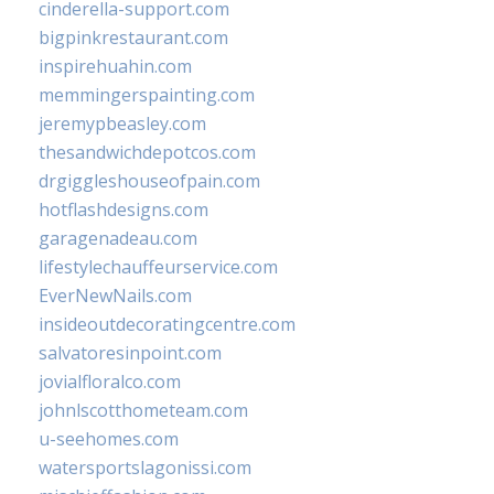
cinderella-support.com
bigpinkrestaurant.com
inspirehuahin.com
memmingerspainting.com
jeremypbeasley.com
thesandwichdepotcos.com
drgiggleshouseofpain.com
hotflashdesigns.com
garagenadeau.com
lifestylechauffeurservice.com
EverNewNails.com
insideoutdecoratingcentre.com
salvatoresinpoint.com
jovialfloralco.com
johnlscotthometeam.com
u-seehomes.com
watersportslagonissi.com