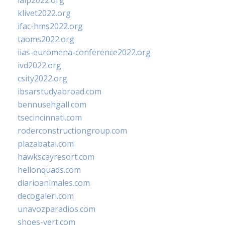
ialp2022.org
klivet2022.org
ifac-hms2022.org
taoms2022.org
iias-euromena-conference2022.org
ivd2022.org
csity2022.org
ibsarstudyabroad.com
bennusehgall.com
tsecincinnati.com
roderconstructiongroup.com
plazabatai.com
hawkscayresort.com
hellonquads.com
diarioanimales.com
decogaleri.com
unavozparadios.com
shoes-vert.com