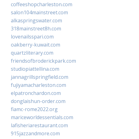
coffeeshopcharleston.com
salon104mainstreet.com
alkaspringswater.com
318mainstreet8h.com
lovenailsspari.com
oakberry-kuwait.com
quartzliterary.com
friendsofbroderickpark.com
studiopiattellina.com
jannagrillspringfield.com
fujiyamacharleston.com
elpatronchardon.com
donglaishun-order.com
fiamc-rome2022.org
mariceworldessentials.com
lafisheriarestaurant.com
915jazzandmore.com