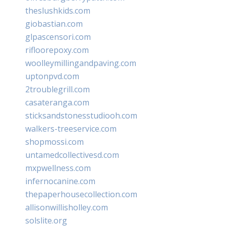
theslushkids.com
giobastian.com
glpascensori.com
rifloorepoxy.com
woolleymillingandpaving.com
uptonpvd.com
2troublegrill.com
casateranga.com
sticksandstonesstudiooh.com
walkers-treeservice.com
shopmossi.com
untamedcollectivesd.com
mxpwellness.com
infernocanine.com
thepaperhousecollection.com
allisonwillisholley.com
solslite.org