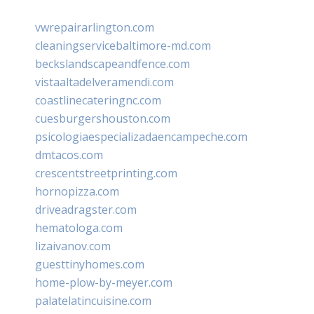
vwrepairarlington.com
cleaningservicebaltimore-md.com
beckslandscapeandfence.com
vistaaltadelveramendi.com
coastlinecateringnc.com
cuesburgershouston.com
psicologiaespecializadaencampeche.com
dmtacos.com
crescentstreetprinting.com
hornopizza.com
driveadragster.com
hematologa.com
lizaivanov.com
guesttinyhomes.com
home-plow-by-meyer.com
palatelatincuisine.com