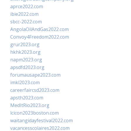
aprce2022.com
ibie2022.com
sbcc-2022.com
AngolaOilAndGas2022.com
Convoy4Freedom2022.com
grur2023.org
hkhk2023.org
napm2023.org
apsdfd2023.org
forumausape2023.com
imkl2023.com
careerfaircsd2023.com
apsth2023.com
MedItRio2023.org
lcicon2023boston.com
waitangidayfestival2022.com
vacancesscolaires2022.com