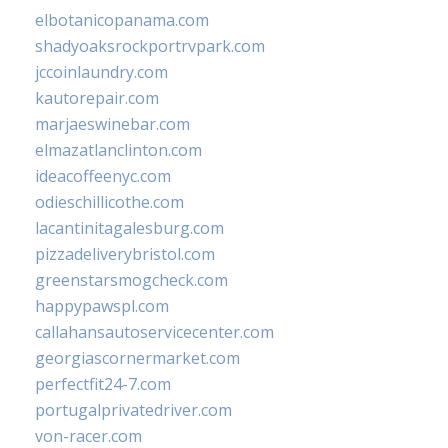
elbotanicopanama.com
shadyoaksrockportrvpark.com
jccoinlaundry.com
kautorepair.com
marjaeswinebar.com
elmazatlanclinton.com
ideacoffeenyc.com
odieschillicothe.com
lacantinitagalesburg.com
pizzadeliverybristol.com
greenstarsmogcheck.com
happypawspl.com
callahansautoservicecenter.com
georgiascornermarket.com
perfectfit24-7.com
portugalprivatedriver.com
von-racer.com