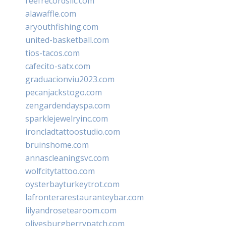
reefrecordsllc.com
alawaffle.com
aryouthfishing.com
united-basketball.com
tios-tacos.com
cafecito-satx.com
graduacionviu2023.com
pecanjackstogo.com
zengardendayspa.com
sparklejewelryinc.com
ironcladtattoostudio.com
bruinshome.com
annascleaningsvc.com
wolfcitytattoo.com
oysterbayturkeytrot.com
lafronterarestauranteybar.com
lilyandrosetearoom.com
olivesburgberrypatch.com