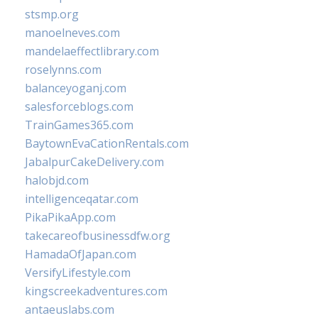
stsmp.org
manoelneves.com
mandelaeffectlibrary.com
roselynns.com
balanceyoganj.com
salesforceblogs.com
TrainGames365.com
BaytownEvaCationRentals.com
JabalpurCakeDelivery.com
halobjd.com
intelligenceqatar.com
PikaPikaApp.com
takecareofbusinessdfw.org
HamadaOfJapan.com
VersifyLifestyle.com
kingscreekadventures.com
antaeuslabs.com