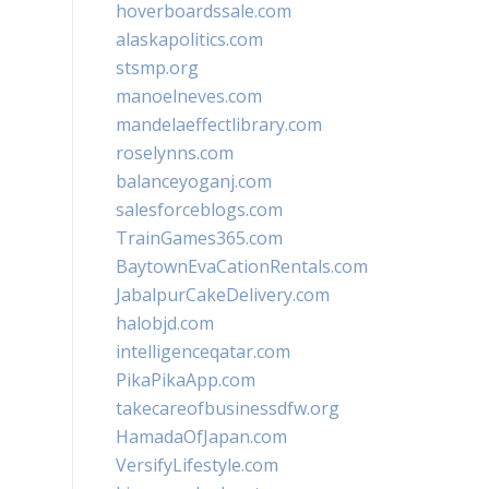
hoverboardssale.com
alaskapolitics.com
stsmp.org
manoelneves.com
mandelaeffectlibrary.com
roselynns.com
balanceyoganj.com
salesforceblogs.com
TrainGames365.com
BaytownEvaCationRentals.com
JabalpurCakeDelivery.com
halobjd.com
intelligenceqatar.com
PikaPikaApp.com
takecareofbusinessdfw.org
HamadaOfJapan.com
VersifyLifestyle.com