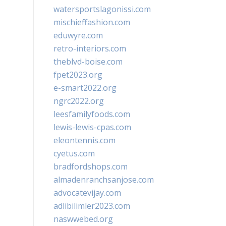
watersportslagonissi.com
mischieffashion.com
eduwyre.com
retro-interiors.com
theblvd-boise.com
fpet2023.org
e-smart2022.org
ngrc2022.org
leesfamilyfoods.com
lewis-lewis-cpas.com
eleontennis.com
cyetus.com
bradfordshops.com
almadenranchsanjose.com
advocatevijay.com
adlibilimler2023.com
naswwebed.org