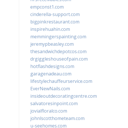
empconst1.com
cinderella-support.com
bigpinkrestaurant.com
inspirehuahin.com
memmingerspainting.com
jeremypbeasley.com
thesandwichdepotcos.com
drgiggleshouseofpain.com
hotflashdesigns.com
garagenadeau.com
lifestylechauffeurservice.com
EverNewNails.com
insideoutdecoratingcentre.com
salvatoresinpoint.com
jovialfloralco.com
johnlscotthometeam.com
u-seehomes.com