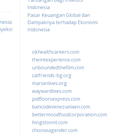
Tantangan bagi Investor
Indonesia
Pasar Keuangan Global dan
nesia:
Dampaknya terhadap Ekonomi
oyeksi
Indonesia
okhealthcareers.com
theintexperience.com
unboundedthefilm.com
catfriends-bg.org
marianlives.org
waywardtees.com
pidfloorsexpress.com
bancodevenezuelaen.com
bettermoodfoodcorporation.com
hingstonnt.com
chooseagender.com