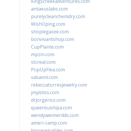
kingscreekadventures.com
antaeuslabs.com
purelycleanchemdry.com
WishOping.com
shoplegacee.com
bonvivantshop.com
CupPlante.com
mpzin.com
stcreal.com
PopUpFlea.com
valueml.com
rebeccatorresjewelry.com
jmpbliss.com
drjorgerico.com
queensushipa.com
wendyweimerdds.com
ameri-camp.com
hrsreceivables.com