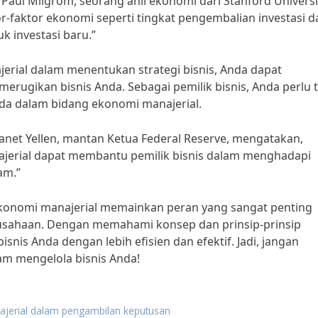
Paul Milgrom, seorang ahli ekonomi dari Stanford Universi
r-faktor ekonomi seperti tingkat pengembalian investasi d
k investasi baru.”
ial dalam menentukan strategi bisnis, Anda dapat
rugikan bisnis Anda. Sebagai pemilik bisnis, Anda perlu 
a dalam bidang ekonomi manajerial.
net Yellen, mantan Ketua Federal Reserve, mengatakan,
erial dapat membantu pemilik bisnis dalam menghadapi
am.”
konomi manajerial memainkan peran yang sangat penting
rusahaan. Dengan memahami konsep dan prinsip-prinsip
nis Anda dengan lebih efisien dan efektif. Jadi, jangan
m mengelola bisnis Anda!
jerial dalam pengambilan keputusan