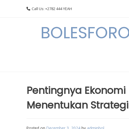
Skip
Call Us: +2782 444 YEAH
to
content
BOLESFORO
Pentingnya Ekonomi 
Menentukan Strategi 
Posted on
December 3, 2024
by
adminbol