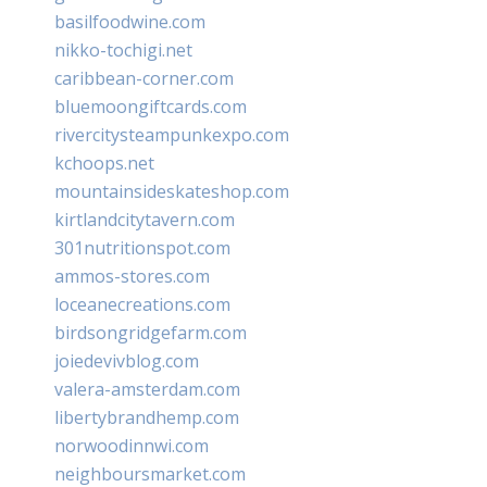
basilfoodwine.com
nikko-tochigi.net
caribbean-corner.com
bluemoongiftcards.com
rivercitysteampunkexpo.com
kchoops.net
mountainsideskateshop.com
kirtlandcitytavern.com
301nutritionspot.com
ammos-stores.com
loceanecreations.com
birdsongridgefarm.com
joiedevivblog.com
valera-amsterdam.com
libertybrandhemp.com
norwoodinnwi.com
neighboursmarket.com