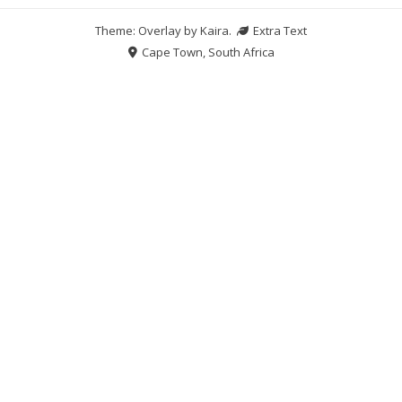
Theme: Overlay by
Kaira
.
Extra Text
Cape Town, South Africa