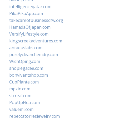
intelligenceqatar.com
PikaPikaApp.com
takecareofbusinessdfw.org
HamadaOfJapan.com
VersifyLifestyle.com
kingscreekadventures.com
antaeuslabs.com
purelycleanchemdry.com
WishOping.com
shoplegacee.com
bonvivantshop.com
CupPlante.com
mpzin.com
stcreal.com
PopUpFlea.com
valueml.com
rebeccatorresjewelry.com