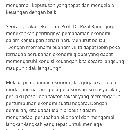
mengambil keputusan yang tepat dan mengelola
keuangan dengan baik.
Seorang pakar ekonomi, Prof. Dr. Rizal Ramli, juga
menekankan pentingnya pemahaman ekonomi
dalam kehidupan sehari-hari. Menurut beliau,
“Dengan memahami ekonomi, kita dapat lebih peka
terhadap perubahan ekonomi global yang dapat
memengaruhi kondisi keuangan kita secara langsung
maupun tidak langsung.”
Melalui pemahaman ekonomi, kita juga akan lebih
mudah memahami pola-pola konsumsi masyarakat,
perilaku pasar, dan faktor-faktor yang memengaruhi
pertumbuhan ekonomi suatu negara. Dengan
demikian, kita dapat lebih proaktif dalam
menghadapi perubahan ekonomi dan mengambil
langkah-langkah yang tepat untuk menjaga