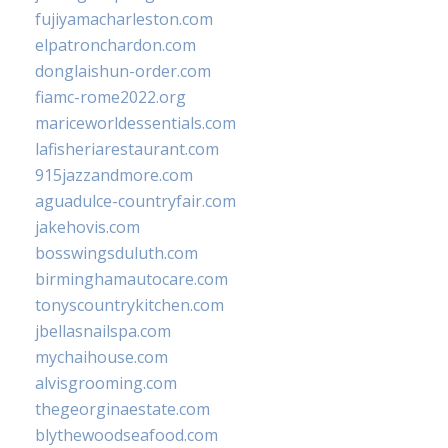
fujiyamacharleston.com
elpatronchardon.com
donglaishun-order.com
fiamc-rome2022.org
mariceworldessentials.com
lafisheriarestaurant.com
915jazzandmore.com
aguadulce-countryfair.com
jakehovis.com
bosswingsduluth.com
birminghamautocare.com
tonyscountrykitchen.com
jbellasnailspa.com
mychaihouse.com
alvisgrooming.com
thegeorginaestate.com
blythewoodseafood.com