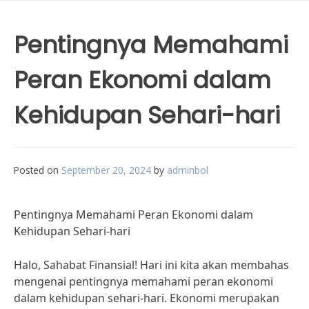
Pentingnya Memahami
Peran Ekonomi dalam
Kehidupan Sehari-hari
Posted on
September 20, 2024
by
adminbol
Pentingnya Memahami Peran Ekonomi dalam
Kehidupan Sehari-hari
Halo, Sahabat Finansial! Hari ini kita akan membahas
mengenai pentingnya memahami peran ekonomi
dalam kehidupan sehari-hari. Ekonomi merupakan