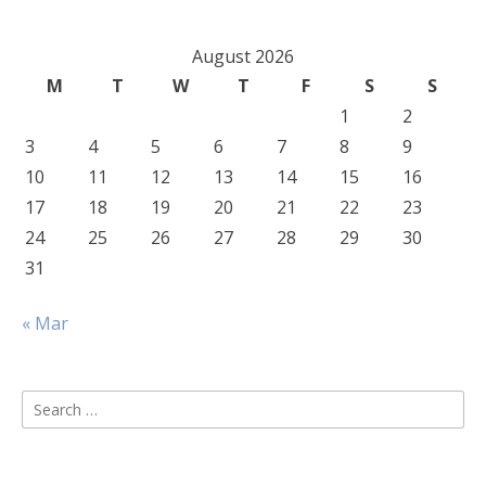
August 2026
M
T
W
T
F
S
S
1
2
3
4
5
6
7
8
9
10
11
12
13
14
15
16
17
18
19
20
21
22
23
24
25
26
27
28
29
30
31
« Mar
Search
for: