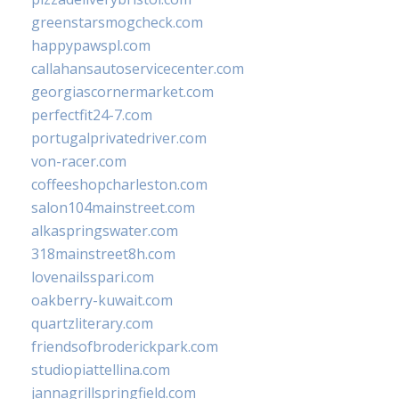
greenstarsmogcheck.com
happypawspl.com
callahansautoservicecenter.com
georgiascornermarket.com
perfectfit24-7.com
portugalprivatedriver.com
von-racer.com
coffeeshopcharleston.com
salon104mainstreet.com
alkaspringswater.com
318mainstreet8h.com
lovenailsspari.com
oakberry-kuwait.com
quartzliterary.com
friendsofbroderickpark.com
studiopiattellina.com
jannagrillspringfield.com