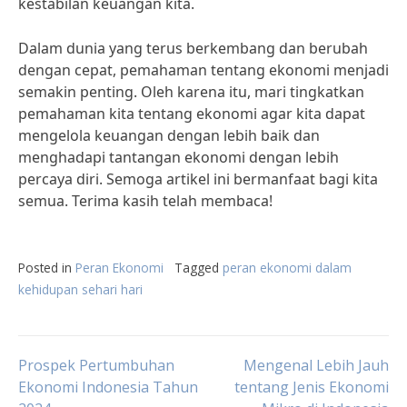
kestabilan keuangan kita.
Dalam dunia yang terus berkembang dan berubah
dengan cepat, pemahaman tentang ekonomi menjadi
semakin penting. Oleh karena itu, mari tingkatkan
pemahaman kita tentang ekonomi agar kita dapat
mengelola keuangan dengan lebih baik dan
menghadapi tantangan ekonomi dengan lebih
percaya diri. Semoga artikel ini bermanfaat bagi kita
semua. Terima kasih telah membaca!
Posted in
Peran Ekonomi
Tagged
peran ekonomi dalam
kehidupan sehari hari
Post
Prospek Pertumbuhan
Mengenal Lebih Jauh
Ekonomi Indonesia Tahun
tentang Jenis Ekonomi