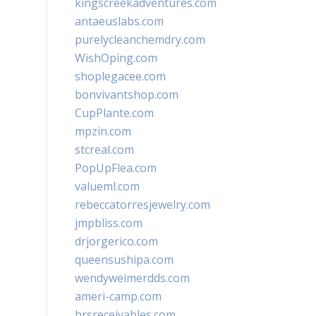
kingscreekadventures.com
antaeuslabs.com
purelycleanchemdry.com
WishOping.com
shoplegacee.com
bonvivantshop.com
CupPlante.com
mpzin.com
stcreal.com
PopUpFlea.com
valueml.com
rebeccatorresjewelry.com
jmpbliss.com
drjorgerico.com
queensushipa.com
wendyweimerdds.com
ameri-camp.com
hrsreceivables.com