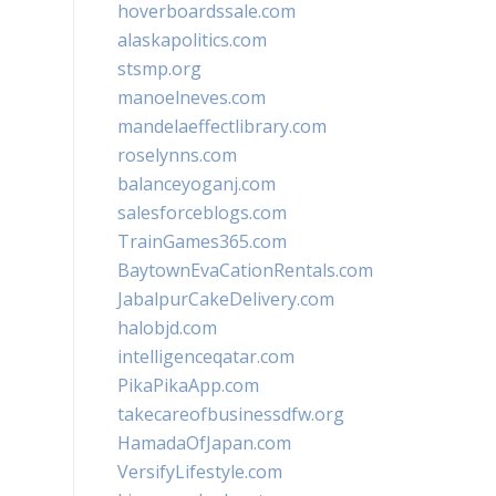
hoverboardssale.com
alaskapolitics.com
stsmp.org
manoelneves.com
mandelaeffectlibrary.com
roselynns.com
balanceyoganj.com
salesforceblogs.com
TrainGames365.com
BaytownEvaCationRentals.com
JabalpurCakeDelivery.com
halobjd.com
intelligenceqatar.com
PikaPikaApp.com
takecareofbusinessdfw.org
HamadaOfJapan.com
VersifyLifestyle.com