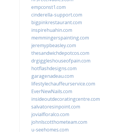
empconst1.com
cinderella-support.com
bigpinkrestaurant.com
inspirehuahin.com
memmingerspainting.com
jeremypbeasley.com
thesandwichdepotcos.com
drgiggleshouseofpain.com
hotflashdesigns.com
garagenadeau.com
lifestylechauffeurservice.com
EverNewNails.com
insideoutdecoratingcentre.com
salvatoresinpoint.com
jovialfloralco.com
johnlscotthometeam.com
u-seehomes.com