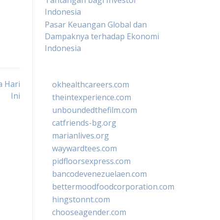
Tantangan bagi Investor
Indonesia
Pasar Keuangan Global dan
Dampaknya terhadap Ekonomi
Indonesia
a Hari
okhealthcareers.com
Ini
theintexperience.com
unboundedthefilm.com
catfriends-bg.org
marianlives.org
waywardtees.com
pidfloorsexpress.com
bancodevenezuelaen.com
bettermoodfoodcorporation.com
hingstonnt.com
chooseagender.com