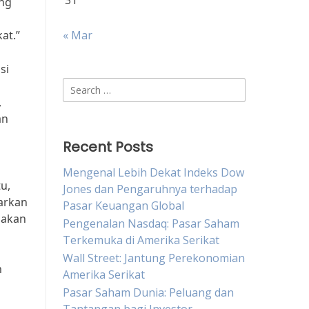
31
ang
at.”
« Mar
si
Search
,
for:
an
Recent Posts
Mengenal Lebih Dekat Indeks Dow
u,
Jones dan Pengaruhnya terhadap
arkan
Pasar Keuangan Global
 akan
Pengenalan Nasdaq: Pasar Saham
Terkemuka di Amerika Serikat
Wall Street: Jantung Perekonomian
m
Amerika Serikat
Pasar Saham Dunia: Peluang dan