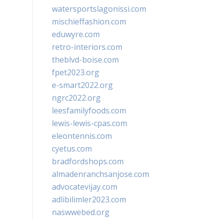
watersportslagonissi.com
mischieffashion.com
eduwyre.com
retro-interiors.com
theblvd-boise.com
fpet2023.org
e-smart2022.org
ngrc2022.org
leesfamilyfoods.com
lewis-lewis-cpas.com
eleontennis.com
cyetus.com
bradfordshops.com
almadenranchsanjose.com
advocatevijay.com
adlibilimler2023.com
naswwebed.org