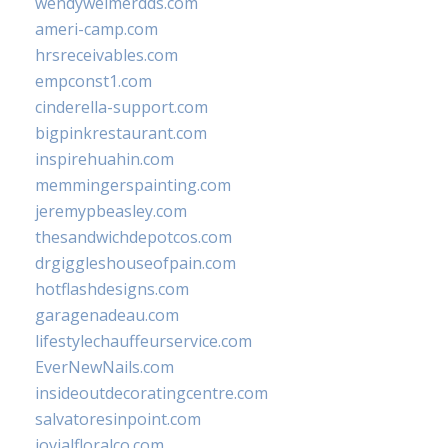
wendyweimerdds.com
ameri-camp.com
hrsreceivables.com
empconst1.com
cinderella-support.com
bigpinkrestaurant.com
inspirehuahin.com
memmingerspainting.com
jeremypbeasley.com
thesandwichdepotcos.com
drgiggleshouseofpain.com
hotflashdesigns.com
garagenadeau.com
lifestylechauffeurservice.com
EverNewNails.com
insideoutdecoratingcentre.com
salvatoresinpoint.com
jovialfloralco.com