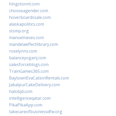
hingstonnt.com
chooseagender.com
hoverboardssale.com
alaskapolitics.com
stsmp.org
manoelneves.com
mandelaeffectlibrary.com
roselynns.com
balanceyoganj.com
salesforceblogs.com
TrainGames365.com
BaytownEvaCationRentals.com
JabalpurCakeDelivery.com
halobjd.com
intelligenceqatar.com
PikaPikaApp.com
takecareofbusinessdfw.org