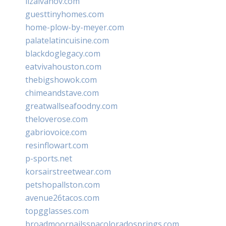
lizaivanov.com
guesttinyhomes.com
home-plow-by-meyer.com
palatelatincuisine.com
blackdoglegacy.com
eatvivahouston.com
thebigshowok.com
chimeandstave.com
greatwallseafoodny.com
theloverose.com
gabriovoice.com
resinflowart.com
p-sports.net
korsairstreetwear.com
petshopallston.com
avenue26tacos.com
topgglasses.com
broadmoornailsspacoloradosprings.com