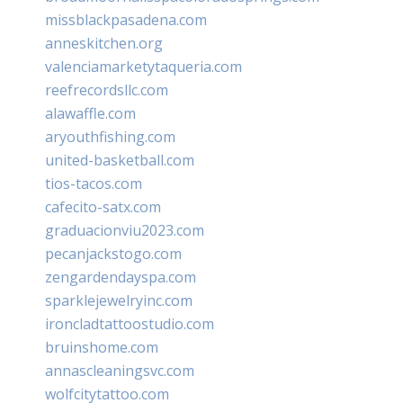
missblackpasadena.com
anneskitchen.org
valenciamarketytaqueria.com
reefrecordsllc.com
alawaffle.com
aryouthfishing.com
united-basketball.com
tios-tacos.com
cafecito-satx.com
graduacionviu2023.com
pecanjackstogo.com
zengardendayspa.com
sparklejewelryinc.com
ironcladtattoostudio.com
bruinshome.com
annascleaningsvc.com
wolfcitytattoo.com