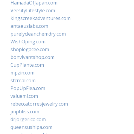
HamadaOfJapan.com
VersifyLifestyle.com
kingscreekadventures.com
antaeuslabs.com
purelycleanchemdry.com
WishOping.com
shoplegacee.com
bonvivantshop.com
CupPlante.com
mpzin.com
stcreal.com
PopUpFlea.com
valueml.com
rebeccatorresjewelry.com
jmpbliss.com
drjorgerico.com
queensushipa.com