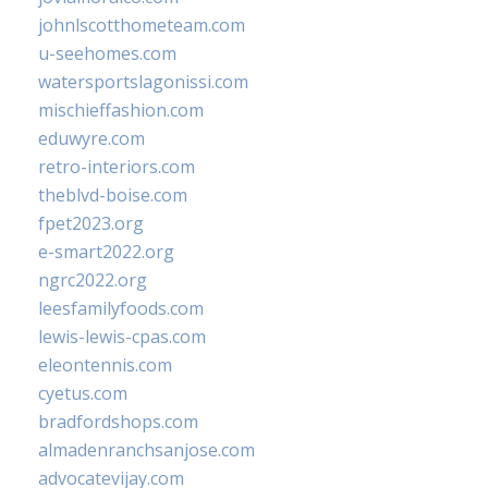
johnlscotthometeam.com
u-seehomes.com
watersportslagonissi.com
mischieffashion.com
eduwyre.com
retro-interiors.com
theblvd-boise.com
fpet2023.org
e-smart2022.org
ngrc2022.org
leesfamilyfoods.com
lewis-lewis-cpas.com
eleontennis.com
cyetus.com
bradfordshops.com
almadenranchsanjose.com
advocatevijay.com