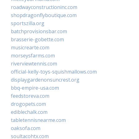
roadwayconstructioninc.com
shopdragonflyboutique.com
sportszilla.org
batchprovisionsbar.com
brasserie-gobette.com
musicrearte.com
morseysfarms.com
riverviewtennis.com
official-kelly-toys-squishmallows.com
displaygardenonsuncrest.org
bbq-empire-usa.com
feedstoreva.com
drogopets.com
ediblechalk.com
tabletennisnearme.com
oaksofa.com
soultacohtx.com