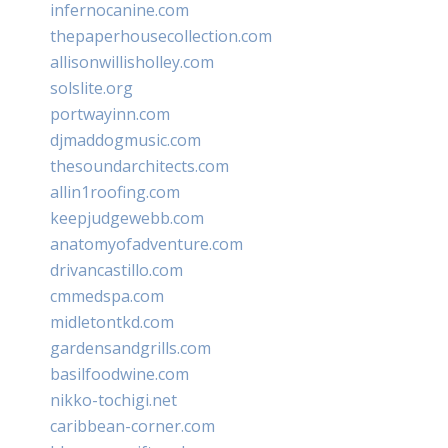
infernocanine.com
thepaperhousecollection.com
allisonwillisholley.com
solslite.org
portwayinn.com
djmaddogmusic.com
thesoundarchitects.com
allin1roofing.com
keepjudgewebb.com
anatomyofadventure.com
drivancastillo.com
cmmedspa.com
midletontkd.com
gardensandgrills.com
basilfoodwine.com
nikko-tochigi.net
caribbean-corner.com