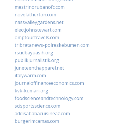
mestrinorubanofc.com
novelatherton.com
nassvalleygardens.net
electjohnstewart.com
omptourtravels.com
tribratanews-polreskebumen.com
rsudbayuasih.org
publikjurnalistik.org
juneteenthapparel.net
italywarm.com
journaloffinanceeconomics.com
kvk-kumari.org
foodscienceandtechnology.com
scisportsscience.com
addisababacuisineaz.com
burgerimcamas.com