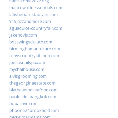
fiamc-rome2022.org
mariceworldessentials.com
lafisheriarestaurant.com
915jazzandmore.com
aguadulce-countryfair.com
jakehovis.com
bosswingsduluth.com
birminghamautocare.com
tonyscountrykitchen.com
jbellasnailspa.com
mychaihouse.com
alvisgrooming.com
thegeorginaestate.com
blythewoodseafood.com
paolosdelibangkok.com
bobacove.com
phoone24brookfield.com
mickeybarmama.com