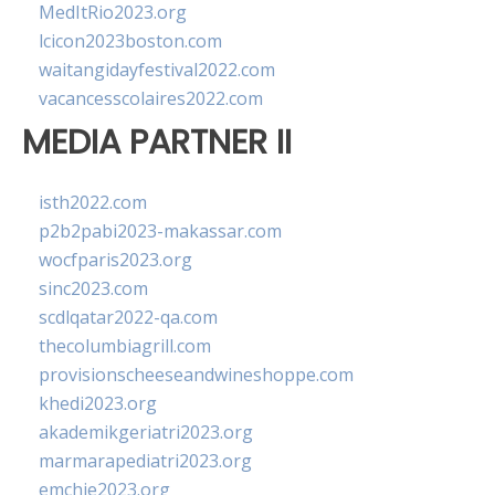
MedItRio2023.org
lcicon2023boston.com
waitangidayfestival2022.com
vacancesscolaires2022.com
MEDIA PARTNER II
isth2022.com
p2b2pabi2023-makassar.com
wocfparis2023.org
sinc2023.com
scdlqatar2022-qa.com
thecolumbiagrill.com
provisionscheeseandwineshoppe.com
khedi2023.org
akademikgeriatri2023.org
marmarapediatri2023.org
emchie2023.org