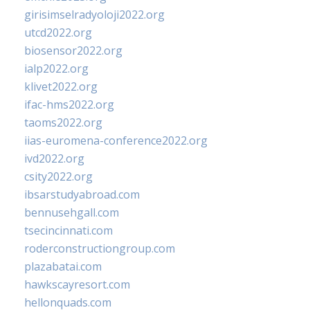
girisimselradyoloji2022.org
utcd2022.org
biosensor2022.org
ialp2022.org
klivet2022.org
ifac-hms2022.org
taoms2022.org
iias-euromena-conference2022.org
ivd2022.org
csity2022.org
ibsarstudyabroad.com
bennusehgall.com
tsecincinnati.com
roderconstructiongroup.com
plazabatai.com
hawkscayresort.com
hellonquads.com