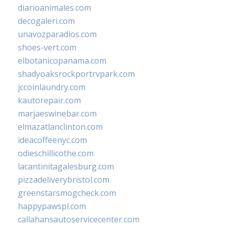
diarioanimales.com
decogaleri.com
unavozparadios.com
shoes-vert.com
elbotanicopanama.com
shadyoaksrockportrvpark.com
jccoinlaundry.com
kautorepair.com
marjaeswinebar.com
elmazatlanclinton.com
ideacoffeenyc.com
odieschillicothe.com
lacantinitagalesburg.com
pizzadeliverybristol.com
greenstarsmogcheck.com
happypawspl.com
callahansautoservicecenter.com