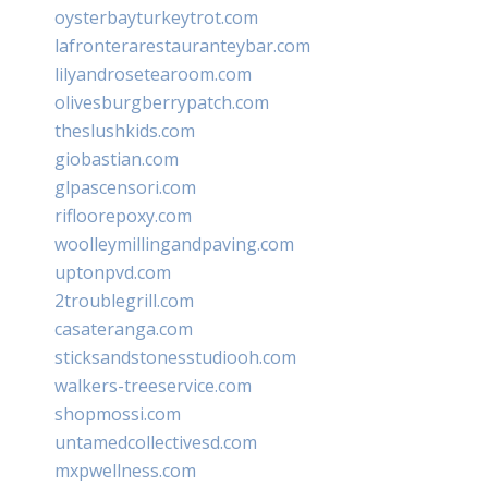
oysterbayturkeytrot.com
lafronterarestauranteybar.com
lilyandrosetearoom.com
olivesburgberrypatch.com
theslushkids.com
giobastian.com
glpascensori.com
rifloorepoxy.com
woolleymillingandpaving.com
uptonpvd.com
2troublegrill.com
casateranga.com
sticksandstonesstudiooh.com
walkers-treeservice.com
shopmossi.com
untamedcollectivesd.com
mxpwellness.com