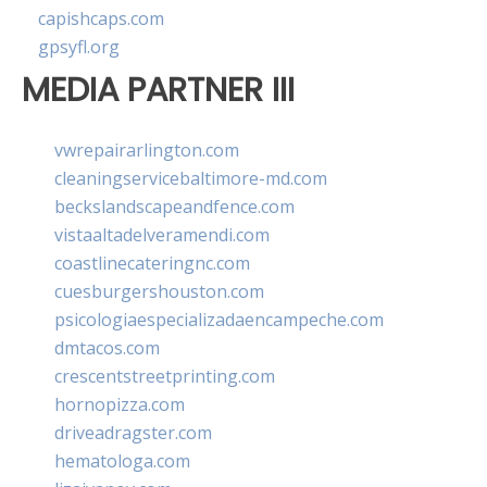
capishcaps.com
gpsyfl.org
MEDIA PARTNER III
vwrepairarlington.com
cleaningservicebaltimore-md.com
beckslandscapeandfence.com
vistaaltadelveramendi.com
coastlinecateringnc.com
cuesburgershouston.com
psicologiaespecializadaencampeche.com
dmtacos.com
crescentstreetprinting.com
hornopizza.com
driveadragster.com
hematologa.com