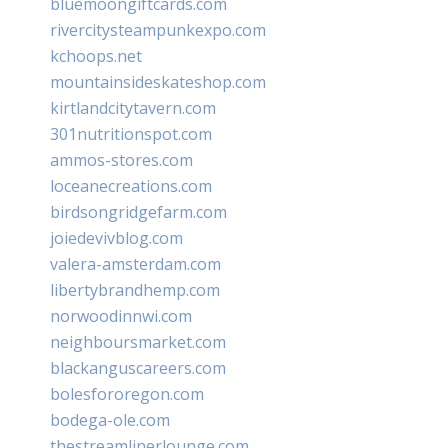
bluemoongiftcards.com
rivercitysteampunkexpo.com
kchoops.net
mountainsideskateshop.com
kirtlandcitytavern.com
301nutritionspot.com
ammos-stores.com
loceanecreations.com
birdsongridgefarm.com
joiedevivblog.com
valera-amsterdam.com
libertybrandhemp.com
norwoodinnwi.com
neighboursmarket.com
blackanguscareers.com
bolesfororegon.com
bodega-ole.com
thestreamlinerlounge.com