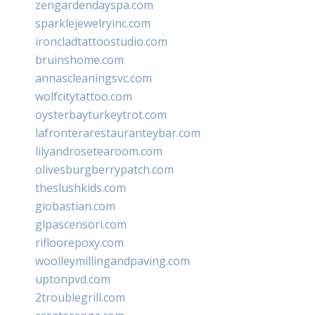
zengardendayspa.com
sparklejewelryinc.com
ironcladtattoostudio.com
bruinshome.com
annascleaningsvc.com
wolfcitytattoo.com
oysterbayturkeytrot.com
lafronterarestauranteybar.com
lilyandrosetearoom.com
olivesburgberrypatch.com
theslushkids.com
giobastian.com
glpascensori.com
rifloorepoxy.com
woolleymillingandpaving.com
uptonpvd.com
2troublegrill.com