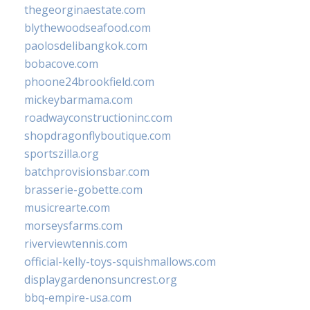
thegeorginaestate.com
blythewoodseafood.com
paolosdelibangkok.com
bobacove.com
phoone24brookfield.com
mickeybarmama.com
roadwayconstructioninc.com
shopdragonflyboutique.com
sportszilla.org
batchprovisionsbar.com
brasserie-gobette.com
musicrearte.com
morseysfarms.com
riverviewtennis.com
official-kelly-toys-squishmallows.com
displaygardenonsuncrest.org
bbq-empire-usa.com