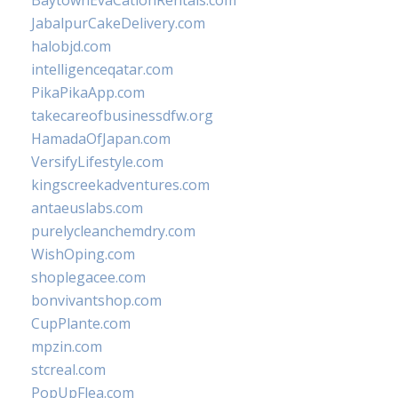
BaytownEvaCationRentals.com
JabalpurCakeDelivery.com
halobjd.com
intelligenceqatar.com
PikaPikaApp.com
takecareofbusinessdfw.org
HamadaOfJapan.com
VersifyLifestyle.com
kingscreekadventures.com
antaeuslabs.com
purelycleanchemdry.com
WishOping.com
shoplegacee.com
bonvivantshop.com
CupPlante.com
mpzin.com
stcreal.com
PopUpFlea.com