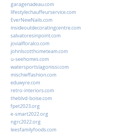
garagenadeau.com
lifestylechauffeurservice.com
EverNewNails.com
insideoutdecoratingcentre.com
salvatoresinpoint.com
jovialfloralco.com
johnlscotthometeam.com
u-seehomes.com
watersportslagonissi.com
mischieffashion.com
eduwyre.com
retro-interiors.com
theblvd-boise.com
fpet2023.org
e-smart2022.org
ngrc2022.org
leesfamilyfoods.com