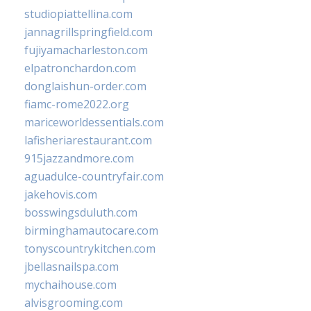
studiopiattellina.com
jannagrillspringfield.com
fujiyamacharleston.com
elpatronchardon.com
donglaishun-order.com
fiamc-rome2022.org
mariceworldessentials.com
lafisheriarestaurant.com
915jazzandmore.com
aguadulce-countryfair.com
jakehovis.com
bosswingsduluth.com
birminghamautocare.com
tonyscountrykitchen.com
jbellasnailspa.com
mychaihouse.com
alvisgrooming.com