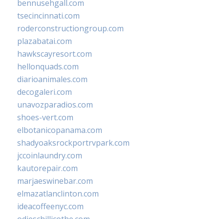
bennusehgall.com
tsecincinnati.com
roderconstructiongroup.com
plazabatai.com
hawkscayresort.com
hellonquads.com
diarioanimales.com
decogaleri.com
unavozparadios.com
shoes-vert.com
elbotanicopanama.com
shadyoaksrockportrvpark.com
jccoinlaundry.com
kautorepair.com
marjaeswinebar.com
elmazatlanclinton.com
ideacoffeenyc.com