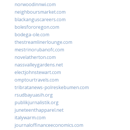
norwoodinnwi.com
neighboursmarket.com
blackanguscareers.com
bolesfororegon.com
bodega-ole.com
thestreamlinerlounge.com
mestrinorubanofc.com
novelatherton.com
nassvalleygardens.net
electjohnstewart.com
omptourtravels.com
tribratanews-polreskebumen.com
rsudbayuasih.org
publikjurnalistik.org
juneteenthapparel.net
italywarm.com
journaloffinanceeconomics.com