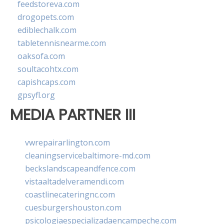
feedstoreva.com
drogopets.com
ediblechalk.com
tabletennisnearme.com
oaksofa.com
soultacohtx.com
capishcaps.com
gpsyfl.org
MEDIA PARTNER III
vwrepairarlington.com
cleaningservicebaltimore-md.com
beckslandscapeandfence.com
vistaaltadelveramendi.com
coastlinecateringnc.com
cuesburgershouston.com
psicologiaespecializadaencampeche.com