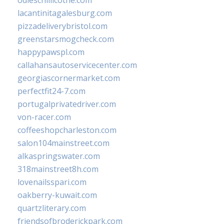
odieschillicothe.com
lacantinitagalesburg.com
pizzadeliverybristol.com
greenstarsmogcheck.com
happypawspl.com
callahansautoservicecenter.com
georgiascornermarket.com
perfectfit24-7.com
portugalprivatedriver.com
von-racer.com
coffeeshopcharleston.com
salon104mainstreet.com
alkaspringswater.com
318mainstreet8h.com
lovenailsspari.com
oakberry-kuwait.com
quartzliterary.com
friendsofbroderickpark.com