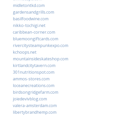
midletontkd.com
gardensandgrills.com
basilfoodwine.com
nikko-tochigi.net
caribbean-corner.com
bluemoongiftcards.com
rivercitysteampunkexpo.com
kchoops.net
mountainsideskateshop.com
kirtlandcitytavern.com
301nutritionspot.com
ammos-stores.com
loceanecreations.com
birdsongridgefarm.com
joiedevivblog.com
valera-amsterdam.com
libertybrandhemp.com