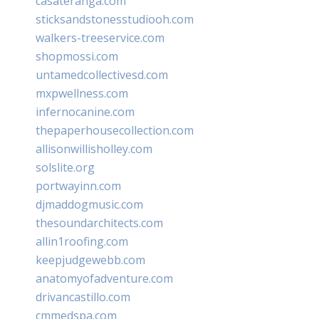
casateranga.com
sticksandstonesstudiooh.com
walkers-treeservice.com
shopmossi.com
untamedcollectivesd.com
mxpwellness.com
infernocanine.com
thepaperhousecollection.com
allisonwillisholley.com
solslite.org
portwayinn.com
djmaddogmusic.com
thesoundarchitects.com
allin1roofing.com
keepjudgewebb.com
anatomyofadventure.com
drivancastillo.com
cmmedspa.com