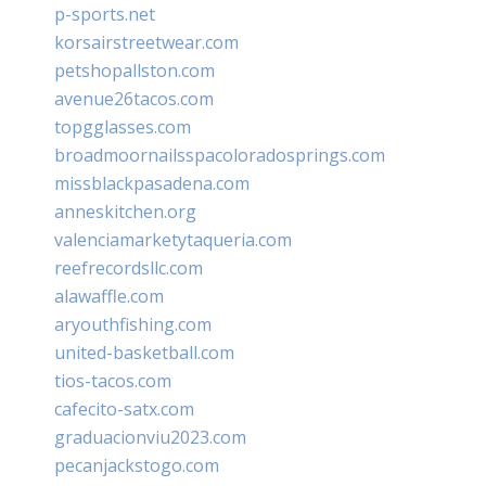
p-sports.net
korsairstreetwear.com
petshopallston.com
avenue26tacos.com
topgglasses.com
broadmoornailsspacoloradosprings.com
missblackpasadena.com
anneskitchen.org
valenciamarketytaqueria.com
reefrecordsllc.com
alawaffle.com
aryouthfishing.com
united-basketball.com
tios-tacos.com
cafecito-satx.com
graduacionviu2023.com
pecanjackstogo.com