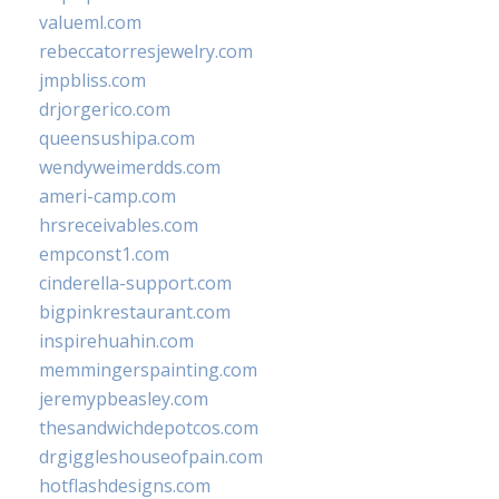
valueml.com
rebeccatorresjewelry.com
jmpbliss.com
drjorgerico.com
queensushipa.com
wendyweimerdds.com
ameri-camp.com
hrsreceivables.com
empconst1.com
cinderella-support.com
bigpinkrestaurant.com
inspirehuahin.com
memmingerspainting.com
jeremypbeasley.com
thesandwichdepotcos.com
drgiggleshouseofpain.com
hotflashdesigns.com