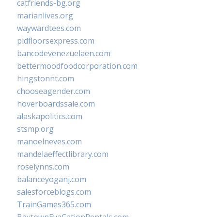
catfriends-bg.org
marianlives.org
waywardtees.com
pidfloorsexpress.com
bancodevenezuelaen.com
bettermoodfoodcorporation.com
hingstonnt.com
chooseagender.com
hoverboardssale.com
alaskapolitics.com
stsmp.org
manoelneves.com
mandelaeffectlibrary.com
roselynns.com
balanceyoganj.com
salesforceblogs.com
TrainGames365.com