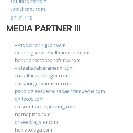
soultacohtx.com
capishcaps.com
gpsyfl.org
MEDIA PARTNER III
vwrepairarlington.com
cleaningservicebaltimore-md.com
beckslandscapeandfence.com
vistaaltadelveramendi.com
coastlinecateringnc.com
cuesburgershouston.com
psicologiaespecializadaencampeche.com
dmtacos.com
crescentstreetprinting.com
hornopizza.com
driveadragster.com
hematologa.com