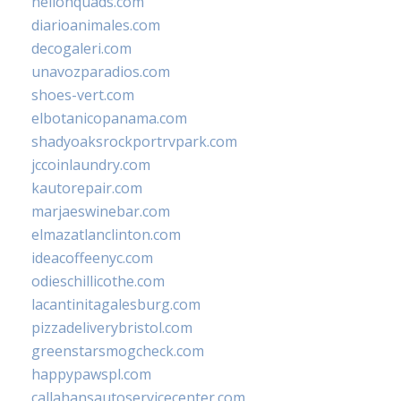
hellonquads.com
diarioanimales.com
decogaleri.com
unavozparadios.com
shoes-vert.com
elbotanicopanama.com
shadyoaksrockportrvpark.com
jccoinlaundry.com
kautorepair.com
marjaeswinebar.com
elmazatlanclinton.com
ideacoffeenyc.com
odieschillicothe.com
lacantinitagalesburg.com
pizzadeliverybristol.com
greenstarsmogcheck.com
happypawspl.com
callahansautoservicecenter.com