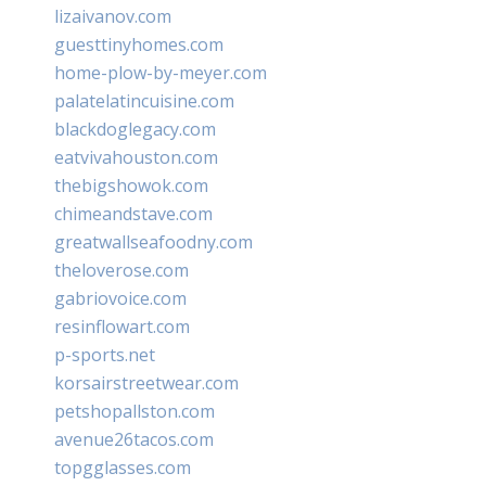
lizaivanov.com
guesttinyhomes.com
home-plow-by-meyer.com
palatelatincuisine.com
blackdoglegacy.com
eatvivahouston.com
thebigshowok.com
chimeandstave.com
greatwallseafoodny.com
theloverose.com
gabriovoice.com
resinflowart.com
p-sports.net
korsairstreetwear.com
petshopallston.com
avenue26tacos.com
topgglasses.com