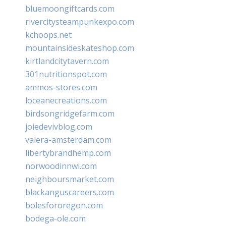
bluemoongiftcards.com
rivercitysteampunkexpo.com
kchoops.net
mountainsideskateshop.com
kirtlandcitytavern.com
301nutritionspot.com
ammos-stores.com
loceanecreations.com
birdsongridgefarm.com
joiedevivblog.com
valera-amsterdam.com
libertybrandhemp.com
norwoodinnwi.com
neighboursmarket.com
blackanguscareers.com
bolesfororegon.com
bodega-ole.com