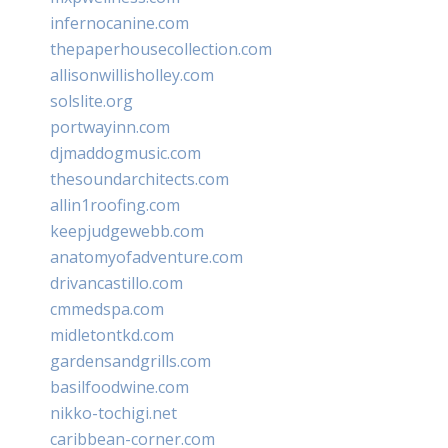
infernocanine.com
thepaperhousecollection.com
allisonwillisholley.com
solslite.org
portwayinn.com
djmaddogmusic.com
thesoundarchitects.com
allin1roofing.com
keepjudgewebb.com
anatomyofadventure.com
drivancastillo.com
cmmedspa.com
midletontkd.com
gardensandgrills.com
basilfoodwine.com
nikko-tochigi.net
caribbean-corner.com