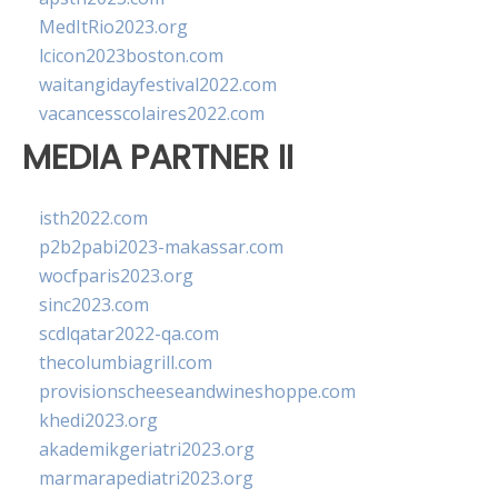
MedItRio2023.org
lcicon2023boston.com
waitangidayfestival2022.com
vacancesscolaires2022.com
MEDIA PARTNER II
isth2022.com
p2b2pabi2023-makassar.com
wocfparis2023.org
sinc2023.com
scdlqatar2022-qa.com
thecolumbiagrill.com
provisionscheeseandwineshoppe.com
khedi2023.org
akademikgeriatri2023.org
marmarapediatri2023.org