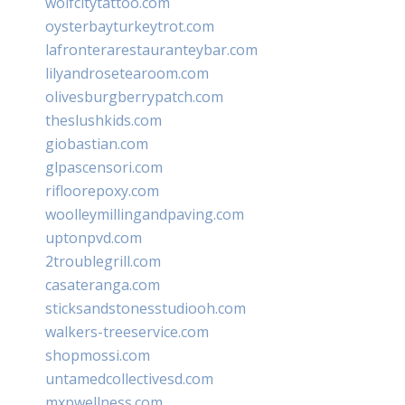
wolfcitytattoo.com
oysterbayturkeytrot.com
lafronterarestauranteybar.com
lilyandrosetearoom.com
olivesburgberrypatch.com
theslushkids.com
giobastian.com
glpascensori.com
rifloorepoxy.com
woolleymillingandpaving.com
uptonpvd.com
2troublegrill.com
casateranga.com
sticksandstonesstudiooh.com
walkers-treeservice.com
shopmossi.com
untamedcollectivesd.com
mxpwellness.com