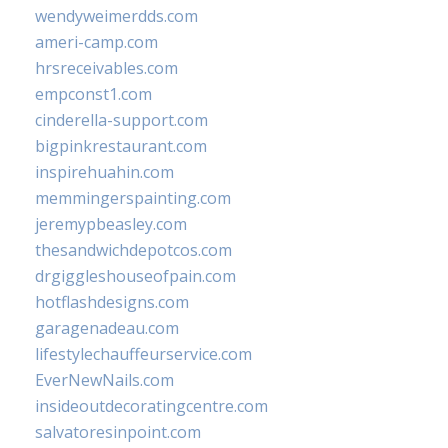
wendyweimerdds.com
ameri-camp.com
hrsreceivables.com
empconst1.com
cinderella-support.com
bigpinkrestaurant.com
inspirehuahin.com
memmingerspainting.com
jeremypbeasley.com
thesandwichdepotcos.com
drgiggleshouseofpain.com
hotflashdesigns.com
garagenadeau.com
lifestylechauffeurservice.com
EverNewNails.com
insideoutdecoratingcentre.com
salvatoresinpoint.com