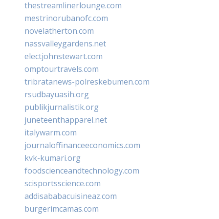
thestreamlinerlounge.com
mestrinorubanofc.com
novelatherton.com
nassvalleygardens.net
electjohnstewart.com
omptourtravels.com
tribratanews-polreskebumen.com
rsudbayuasih.org
publikjurnalistik.org
juneteenthapparel.net
italywarm.com
journaloffinanceeconomics.com
kvk-kumari.org
foodscienceandtechnology.com
scisportsscience.com
addisababacuisineaz.com
burgerimcamas.com