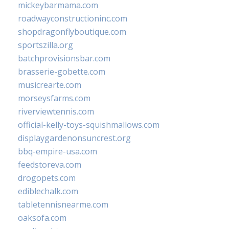
mickeybarmama.com
roadwayconstructioninc.com
shopdragonflyboutique.com
sportszilla.org
batchprovisionsbar.com
brasserie-gobette.com
musicrearte.com
morseysfarms.com
riverviewtennis.com
official-kelly-toys-squishmallows.com
displaygardenonsuncrest.org
bbq-empire-usa.com
feedstoreva.com
drogopets.com
ediblechalk.com
tabletennisnearme.com
oaksofa.com