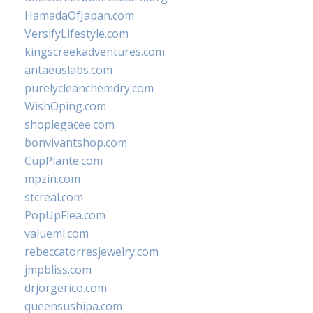
HamadaOfJapan.com
VersifyLifestyle.com
kingscreekadventures.com
antaeuslabs.com
purelycleanchemdry.com
WishOping.com
shoplegacee.com
bonvivantshop.com
CupPlante.com
mpzin.com
stcreal.com
PopUpFlea.com
valueml.com
rebeccatorresjewelry.com
jmpbliss.com
drjorgerico.com
queensushipa.com