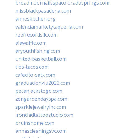
broadmoornailsspacoloradosprings.com
missblackpasadena.com
anneskitchen.org
valenciamarketytaqueria.com
reefrecordsllc.com
alawaffle.com
aryouthfishing.com
united-basketball.com
tios-tacos.com
cafecito-satx.com
graduacionviu2023.com
pecanjackstogo.com
zengardendayspa.com
sparklejewelryinc.com
ironcladtattoostudio.com
bruinshome.com
annascleaningsvc.com