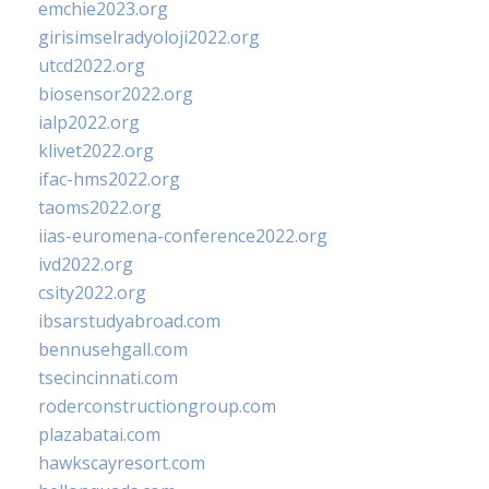
emchie2023.org
girisimselradyoloji2022.org
utcd2022.org
biosensor2022.org
ialp2022.org
klivet2022.org
ifac-hms2022.org
taoms2022.org
iias-euromena-conference2022.org
ivd2022.org
csity2022.org
ibsarstudyabroad.com
bennusehgall.com
tsecincinnati.com
roderconstructiongroup.com
plazabatai.com
hawkscayresort.com