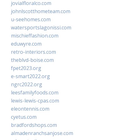
jovialfloralco.com
johnlscotthometeam.com
u-seehomes.com
watersportslagonissi.com
mischieffashion.com
eduwyre.com
retro-interiors.com
theblvd-boise.com
fpet2023.org
e-smart2022.org
ngrc2022.org
leesfamilyfoods.com
lewis-lewis-cpas.com
eleontennis.com
cyetus.com
bradfordshops.com
almadenranchsanjose.com