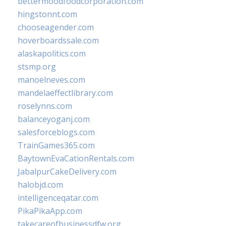
bettermoodfoodcorporation.com
hingstonnt.com
chooseagender.com
hoverboardssale.com
alaskapolitics.com
stsmp.org
manoelneves.com
mandelaeffectlibrary.com
roselynns.com
balanceyoganj.com
salesforceblogs.com
TrainGames365.com
BaytownEvaCationRentals.com
JabalpurCakeDelivery.com
halobjd.com
intelligenceqatar.com
PikaPikaApp.com
takecareofbusinessdfw.org