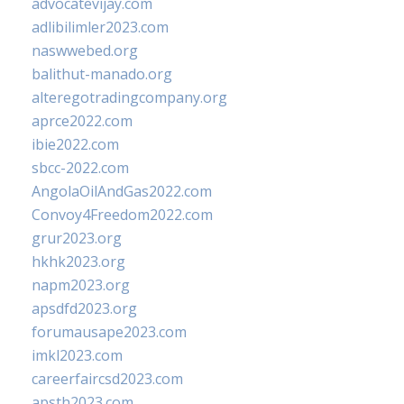
advocatevijay.com
adlibilimler2023.com
naswwebed.org
balithut-manado.org
alteregotradingcompany.org
aprce2022.com
ibie2022.com
sbcc-2022.com
AngolaOilAndGas2022.com
Convoy4Freedom2022.com
grur2023.org
hkhk2023.org
napm2023.org
apsdfd2023.org
forumausape2023.com
imkl2023.com
careerfaircsd2023.com
apsth2023.com