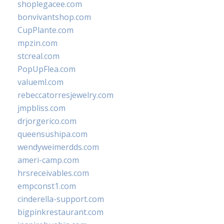
shoplegacee.com
bonvivantshop.com
CupPlante.com
mpzin.com
stcreal.com
PopUpFlea.com
valueml.com
rebeccatorresjewelry.com
jmpbliss.com
drjorgerico.com
queensushipa.com
wendyweimerdds.com
ameri-camp.com
hrsreceivables.com
empconst1.com
cinderella-support.com
bigpinkrestaurant.com