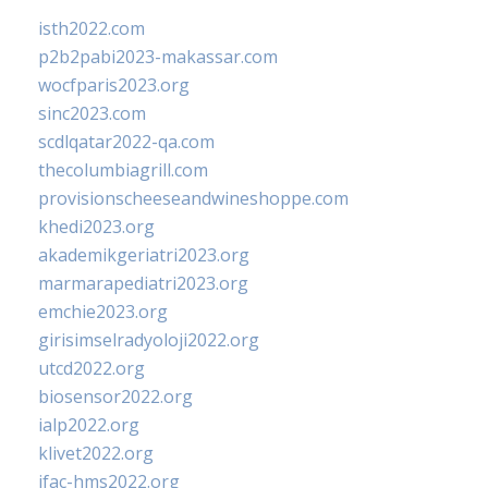
isth2022.com
p2b2pabi2023-makassar.com
wocfparis2023.org
sinc2023.com
scdlqatar2022-qa.com
thecolumbiagrill.com
provisionscheeseandwineshoppe.com
khedi2023.org
akademikgeriatri2023.org
marmarapediatri2023.org
emchie2023.org
girisimselradyoloji2022.org
utcd2022.org
biosensor2022.org
ialp2022.org
klivet2022.org
ifac-hms2022.org