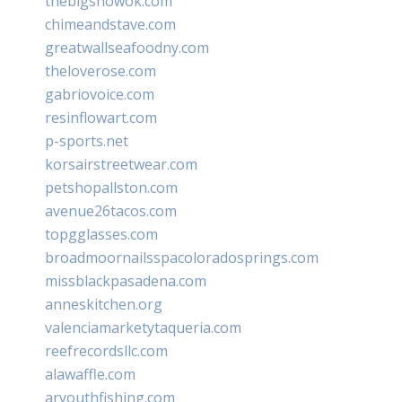
thebigshowok.com
chimeandstave.com
greatwallseafoodny.com
theloverose.com
gabriovoice.com
resinflowart.com
p-sports.net
korsairstreetwear.com
petshopallston.com
avenue26tacos.com
topgglasses.com
broadmoornailsspacoloradosprings.com
missblackpasadena.com
anneskitchen.org
valenciamarketytaqueria.com
reefrecordsllc.com
alawaffle.com
aryouthfishing.com