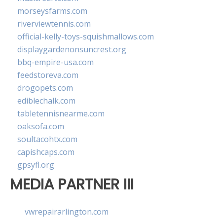
morseysfarms.com
riverviewtennis.com
official-kelly-toys-squishmallows.com
displaygardenonsuncrest.org
bbq-empire-usa.com
feedstoreva.com
drogopets.com
ediblechalk.com
tabletennisnearme.com
oaksofa.com
soultacohtx.com
capishcaps.com
gpsyfl.org
MEDIA PARTNER III
vwrepairarlington.com