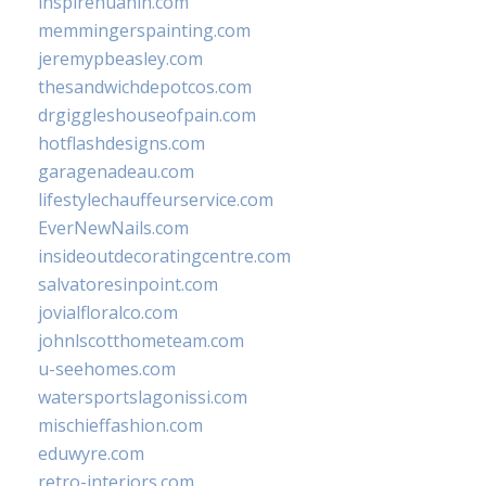
inspirehuahin.com
memmingerspainting.com
jeremypbeasley.com
thesandwichdepotcos.com
drgiggleshouseofpain.com
hotflashdesigns.com
garagenadeau.com
lifestylechauffeurservice.com
EverNewNails.com
insideoutdecoratingcentre.com
salvatoresinpoint.com
jovialfloralco.com
johnlscotthometeam.com
u-seehomes.com
watersportslagonissi.com
mischieffashion.com
eduwyre.com
retro-interiors.com