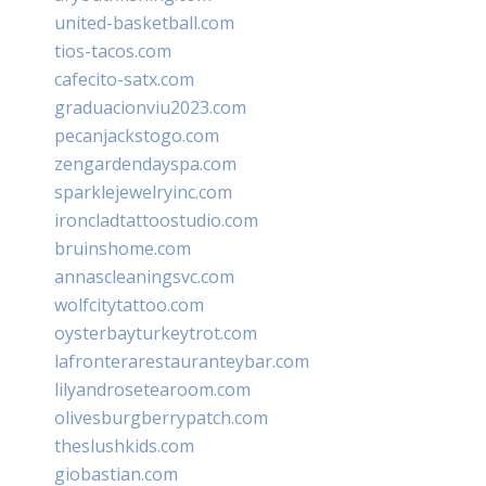
united-basketball.com
tios-tacos.com
cafecito-satx.com
graduacionviu2023.com
pecanjackstogo.com
zengardendayspa.com
sparklejewelryinc.com
ironcladtattoostudio.com
bruinshome.com
annascleaningsvc.com
wolfcitytattoo.com
oysterbayturkeytrot.com
lafronterarestauranteybar.com
lilyandrosetearoom.com
olivesburgberrypatch.com
theslushkids.com
giobastian.com