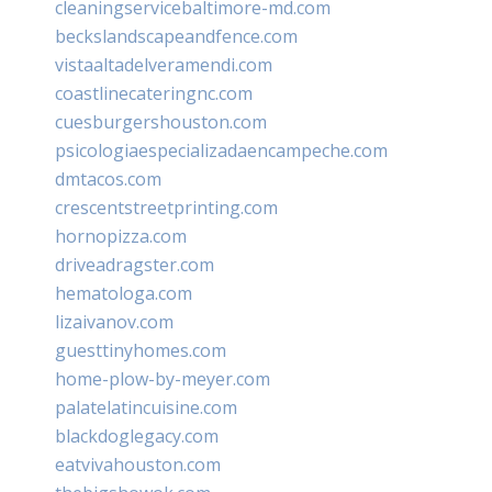
cleaningservicebaltimore-md.com
beckslandscapeandfence.com
vistaaltadelveramendi.com
coastlinecateringnc.com
cuesburgershouston.com
psicologiaespecializadaencampeche.com
dmtacos.com
crescentstreetprinting.com
hornopizza.com
driveadragster.com
hematologa.com
lizaivanov.com
guesttinyhomes.com
home-plow-by-meyer.com
palatelatincuisine.com
blackdoglegacy.com
eatvivahouston.com