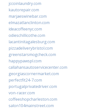
jccoinlaundry.com
kautorepair.com
marjaeswinebar.com
elmazatlanclinton.com
ideacoffeenyc.com
odieschillicothe.com
lacantinitagalesburg.com
pizzadeliverybristol.com
greenstarsmogcheck.com
happypawspl.com
callahansautoservicecenter.com
georgiascornermarket.com
perfectfit24-7.com
portugalprivatedriver.com
von-racer.com
coffeeshopcharleston.com
salon104mainstreet.com