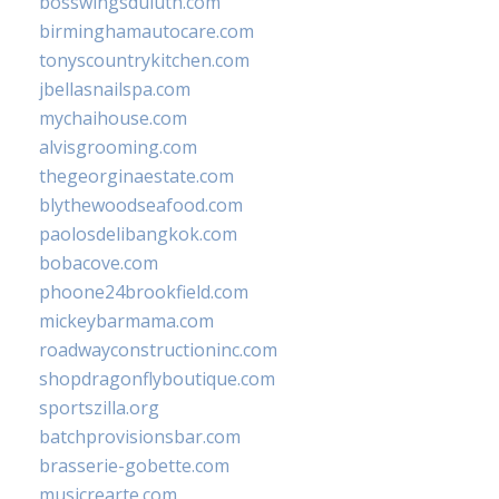
bosswingsduluth.com
birminghamautocare.com
tonyscountrykitchen.com
jbellasnailspa.com
mychaihouse.com
alvisgrooming.com
thegeorginaestate.com
blythewoodseafood.com
paolosdelibangkok.com
bobacove.com
phoone24brookfield.com
mickeybarmama.com
roadwayconstructioninc.com
shopdragonflyboutique.com
sportszilla.org
batchprovisionsbar.com
brasserie-gobette.com
musicrearte.com