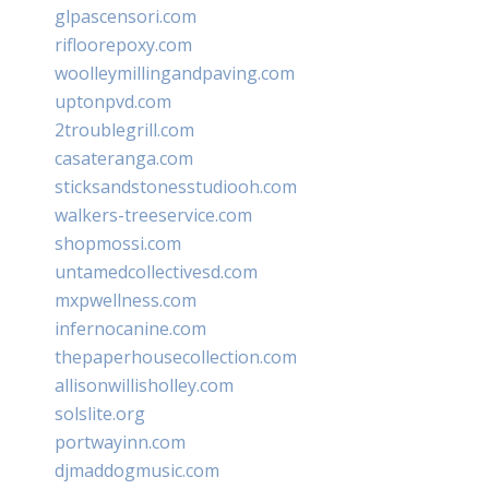
glpascensori.com
rifloorepoxy.com
woolleymillingandpaving.com
uptonpvd.com
2troublegrill.com
casateranga.com
sticksandstonesstudiooh.com
walkers-treeservice.com
shopmossi.com
untamedcollectivesd.com
mxpwellness.com
infernocanine.com
thepaperhousecollection.com
allisonwillisholley.com
solslite.org
portwayinn.com
djmaddogmusic.com