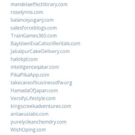
mandelaeffectlibrary.com
roselynns.com
balanceyoganj.com
salesforceblogs.com
TrainGames365.com
BaytownEvaCationRentals.com
JabalpurCakeDelivery.com
halobjd.com
intelligenceqatar.com
PikaPikaApp.com
takecareofbusinessdfw.org
HamadaOfJapan.com
VersifyLifestyle.com
kingscreekadventures.com
antaeuslabs.com
purelycleanchemdry.com
WishOping.com