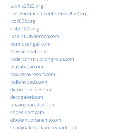
taoms2022.org
iias-euromena-conference2022.org
ivd2022.org
csity2022.org
ibsarstudyabroad.com
bennusehgall.com
tsecincinnati.com
roderconstructiongroup.com
plazabatai.com
hawkscayresort.com
hellonquads.com
diarioanimales.com
decogaleri.com
unavozparadios.com
shoes-vert.com
elbotanicopanama.com
shadyoaksrockportrvpark.com