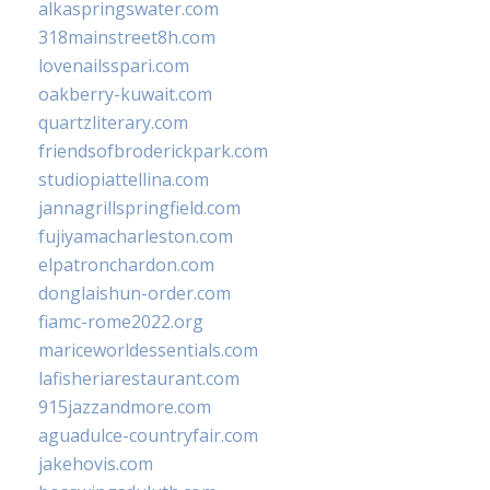
alkaspringswater.com
318mainstreet8h.com
lovenailsspari.com
oakberry-kuwait.com
quartzliterary.com
friendsofbroderickpark.com
studiopiattellina.com
jannagrillspringfield.com
fujiyamacharleston.com
elpatronchardon.com
donglaishun-order.com
fiamc-rome2022.org
mariceworldessentials.com
lafisheriarestaurant.com
915jazzandmore.com
aguadulce-countryfair.com
jakehovis.com