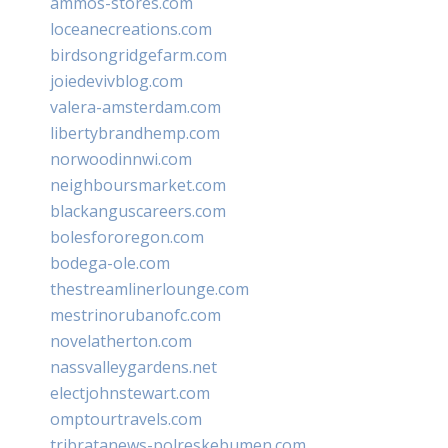
ammos-stores.com
loceanecreations.com
birdsongridgefarm.com
joiedevivblog.com
valera-amsterdam.com
libertybrandhemp.com
norwoodinnwi.com
neighboursmarket.com
blackanguscareers.com
bolesfororegon.com
bodega-ole.com
thestreamlinerlounge.com
mestrinorubanofc.com
novelatherton.com
nassvalleygardens.net
electjohnstewart.com
omptourtravels.com
tribratanews-polreskebumen.com