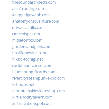
thesoundarchitects.com
allin1roofing.com
keepjudgewebb.com
anatomyofadventure.com
drivancastillo.com
cmmedspa.com
midletontkd.com
gardensandgrills.com
basilfoodwine.com
nikko-tochigi.net
caribbean-corner.com
bluemoongiftcards.com
rivercitysteampunkexpo.com
kchoops.net
mountainsideskateshop.com
kirtlandcitytavern.com
301nutritionspot.com