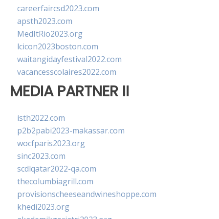
careerfaircsd2023.com
apsth2023.com
MedItRio2023.org
lcicon2023boston.com
waitangidayfestival2022.com
vacancesscolaires2022.com
MEDIA PARTNER II
isth2022.com
p2b2pabi2023-makassar.com
wocfparis2023.org
sinc2023.com
scdlqatar2022-qa.com
thecolumbiagrill.com
provisionscheeseandwineshoppe.com
khedi2023.org