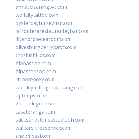
annascleaningsvc.com
wolfcitytattoo.com
oysterbayturkeytrot.com
lafronterarestauranteybar.com
lilyandrosetearoom.com
olivesburgberrypatch.com
theslushkids.com
giobastian.com
glpascensori.com
rifloorepoxy.com
woolleymillingandpaving.com
uptonpvd.com
2troublegrill.com
casateranga.com
sticksandstonesstudiooh.com
walkers-treeservice.com
shopmossi.com