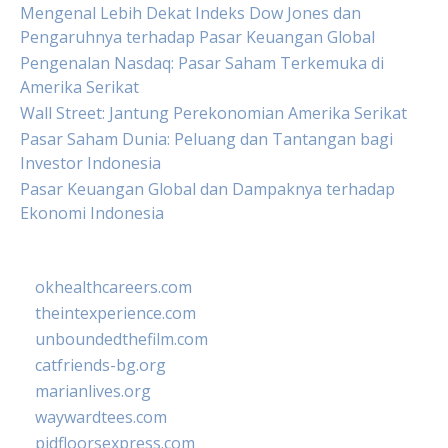
Mengenal Lebih Dekat Indeks Dow Jones dan
Pengaruhnya terhadap Pasar Keuangan Global
Pengenalan Nasdaq: Pasar Saham Terkemuka di
Amerika Serikat
Wall Street: Jantung Perekonomian Amerika Serikat
Pasar Saham Dunia: Peluang dan Tantangan bagi
Investor Indonesia
Pasar Keuangan Global dan Dampaknya terhadap
Ekonomi Indonesia
okhealthcareers.com
theintexperience.com
unboundedthefilm.com
catfriends-bg.org
marianlives.org
waywardtees.com
pidfloorsexpress.com