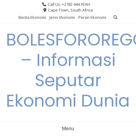
Skip
Call Us: +2782 444 YEAH
to
Cape Town, South Africa
content
Berita Ekonomi
Jenis Ekonomi
Peran Ekonomi
BOLESFORORE
– Informasi
Seputar
Ekonomi Dunia
Menu