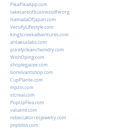
PikaPikaApp.com
takecareofbusinessdfw.org
HamadaOfJapan.com
VersifyLifestyle.com
kingscreekadventures.com
antaeuslabs.com
purelycleanchemdry.com
WishOping.com
shoplegacee.com
bonvivantshop.com
CupPlante.com
mpzin.com
stcreal.com
PopUpFlea.com
valueml.com
rebeccatorresjewelry.com
jmpbliss.com