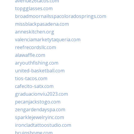
avenue26tacos.com
topgglasses.com
broadmoornailsspacoloradosprings.com
missblackpasadena.com
anneskitchen.org
valenciamarketytaqueria.com
reefrecordsllc.com
alawaffle.com
aryouthfishing.com
united-basketball.com
tios-tacos.com
cafecito-satx.com
graduacionviu2023.com
pecanjackstogo.com
zengardendayspa.com
sparklejewelryinc.com
ironcladtattoostudio.com
bruinshome.com