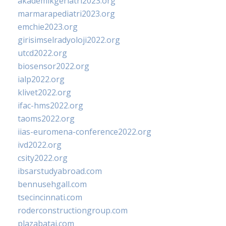
akademikgeriatri2023.org
marmarapediatri2023.org
emchie2023.org
girisimselradyoloji2022.org
utcd2022.org
biosensor2022.org
ialp2022.org
klivet2022.org
ifac-hms2022.org
taoms2022.org
iias-euromena-conference2022.org
ivd2022.org
csity2022.org
ibsarstudyabroad.com
bennusehgall.com
tsecincinnati.com
roderconstructiongroup.com
plazabatai.com