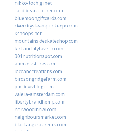
nikko-tochigi.net
caribbean-corner.com
bluemoongiftcards.com
rivercitysteampunkexpo.com
kchoops.net
mountainsideskateshop.com
kirtlandcitytavern.com
301nutritionspot.com
ammos-stores.com
loceanecreations.com
birdsongridgefarm.com
joiedevivblog.com
valera-amsterdam.com
libertybrandhemp.com
norwoodinnwi.com
neighboursmarket.com
blackanguscareers.com