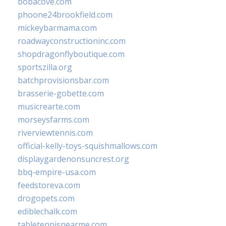
bobacove.com
phoone24brookfield.com
mickeybarmama.com
roadwayconstructioninc.com
shopdragonflyboutique.com
sportszilla.org
batchprovisionsbar.com
brasserie-gobette.com
musicrearte.com
morseysfarms.com
riverviewtennis.com
official-kelly-toys-squishmallows.com
displaygardenonsuncrest.org
bbq-empire-usa.com
feedstoreva.com
drogopets.com
ediblechalk.com
tabletennisnearme.com