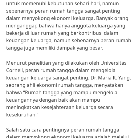
untuk memenuhi kebutuhan sehari-hari, namun
sebenarnya peran rumah tangga sangat penting
dalam menyokong ekonomi keluarga. Banyak orang
menganggap bahwa hanya anggota keluarga yang
bekerja di luar rumah yang berkontribusi dalam
keuangan keluarga, namun sebenarnya peran rumah
tangga juga memiliki dampak yang besar.
Menurut penelitian yang dilakukan oleh Universitas
Cornell, peran rumah tangga dalam mengelola
keuangan keluarga sangat penting. Dr. Maria K. Yang,
seorang ahli ekonomi rumah tangga, menyatakan
bahwa “Rumah tangga yang mampu mengelola
keuangannya dengan baik akan mampu
meningkatkan kesejahteraan keluarga secara
keseluruhan.”
Salah satu cara pentingnya peran rumah tangga
dalam menyokong ekonomi keluarga adalah melalui