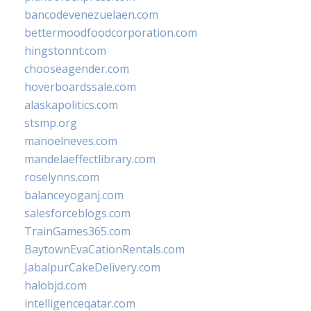
bancodevenezuelaen.com
bettermoodfoodcorporation.com
hingstonnt.com
chooseagender.com
hoverboardssale.com
alaskapolitics.com
stsmp.org
manoelneves.com
mandelaeffectlibrary.com
roselynns.com
balanceyoganj.com
salesforceblogs.com
TrainGames365.com
BaytownEvaCationRentals.com
JabalpurCakeDelivery.com
halobjd.com
intelligenceqatar.com