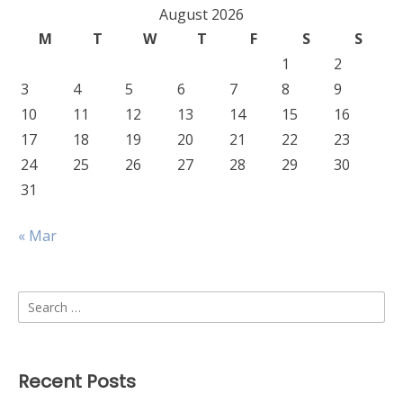
August 2026
M
T
W
T
F
S
S
1
2
3
4
5
6
7
8
9
10
11
12
13
14
15
16
17
18
19
20
21
22
23
24
25
26
27
28
29
30
31
« Mar
Search
for:
Recent Posts