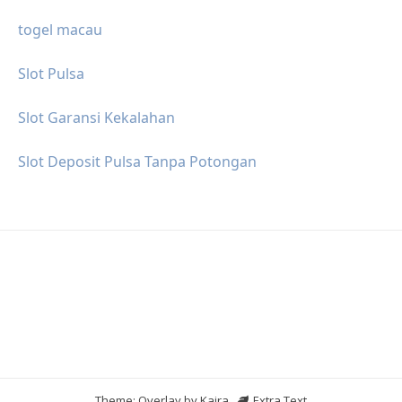
togel macau
Slot Pulsa
Slot Garansi Kekalahan
Slot Deposit Pulsa Tanpa Potongan
Theme: Overlay by
Kaira
.
Extra Text