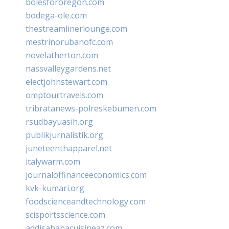
bolesfororegon.com
bodega-ole.com
thestreamlinerlounge.com
mestrinorubanofc.com
novelatherton.com
nassvalleygardens.net
electjohnstewart.com
omptourtravels.com
tribratanews-polreskebumen.com
rsudbayuasih.org
publikjurnalistik.org
juneteenthapparel.net
italywarm.com
journaloffinanceeconomics.com
kvk-kumari.org
foodscienceandtechnology.com
scisportsscience.com
addisababacuisineaz.com