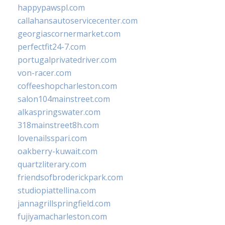
happypawspl.com
callahansautoservicecenter.com
georgiascornermarket.com
perfectfit24-7.com
portugalprivatedriver.com
von-racer.com
coffeeshopcharleston.com
salon104mainstreet.com
alkaspringswater.com
318mainstreet8h.com
lovenailsspari.com
oakberry-kuwait.com
quartzliterary.com
friendsofbroderickpark.com
studiopiattellina.com
jannagrillspringfield.com
fujiyamacharleston.com