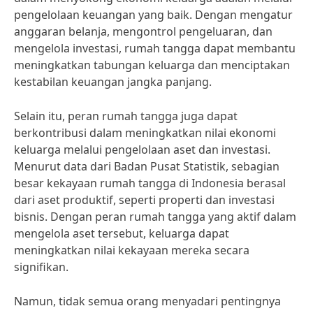
pengelolaan keuangan yang baik. Dengan mengatur
anggaran belanja, mengontrol pengeluaran, dan
mengelola investasi, rumah tangga dapat membantu
meningkatkan tabungan keluarga dan menciptakan
kestabilan keuangan jangka panjang.
Selain itu, peran rumah tangga juga dapat
berkontribusi dalam meningkatkan nilai ekonomi
keluarga melalui pengelolaan aset dan investasi.
Menurut data dari Badan Pusat Statistik, sebagian
besar kekayaan rumah tangga di Indonesia berasal
dari aset produktif, seperti properti dan investasi
bisnis. Dengan peran rumah tangga yang aktif dalam
mengelola aset tersebut, keluarga dapat
meningkatkan nilai kekayaan mereka secara
signifikan.
Namun, tidak semua orang menyadari pentingnya