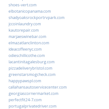
shoes-vert.com
elbotanicopanama.com
shadyoaksrockportrvpark.com
jccoinlaundry.com
kautorepair.com
marjaeswinebar.com
elmazatlanclinton.com
ideacoffeenyc.com
odieschillicothe.com
lacantinitagalesburg.com
pizzadeliverybristol.com
greenstarsmogcheck.com
happypawspl.com
callahansautoservicecenter.com
georgiascornermarket.com
perfectfit24-7.com
portugalprivatedriver.com