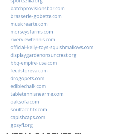
sportszilla.org
batchprovisionsbar.com
brasserie-gobette.com
musicrearte.com
morseysfarms.com
riverviewtennis.com
official-kelly-toys-squishmallows.com
displaygardenonsuncrest.org
bbq-empire-usa.com
feedstoreva.com
drogopets.com
ediblechalk.com
tabletennisnearme.com
oaksofa.com
soultacohtx.com
capishcaps.com
gpsyfl.org