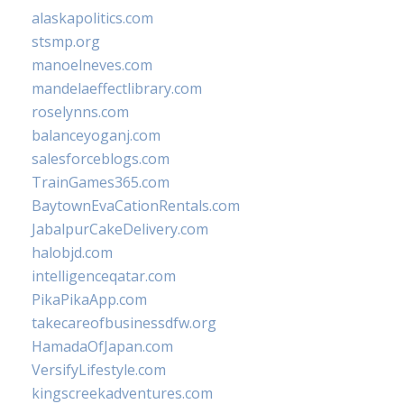
alaskapolitics.com
stsmp.org
manoelneves.com
mandelaeffectlibrary.com
roselynns.com
balanceyoganj.com
salesforceblogs.com
TrainGames365.com
BaytownEvaCationRentals.com
JabalpurCakeDelivery.com
halobjd.com
intelligenceqatar.com
PikaPikaApp.com
takecareofbusinessdfw.org
HamadaOfJapan.com
VersifyLifestyle.com
kingscreekadventures.com