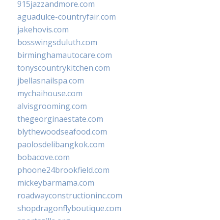
915jazzandmore.com
aguadulce-countryfair.com
jakehovis.com
bosswingsduluth.com
birminghamautocare.com
tonyscountrykitchen.com
jbellasnailspa.com
mychaihouse.com
alvisgrooming.com
thegeorginaestate.com
blythewoodseafood.com
paolosdelibangkok.com
bobacove.com
phoone24brookfield.com
mickeybarmama.com
roadwayconstructioninc.com
shopdragonflyboutique.com