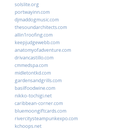
solslite.org
portwayinn.com
djmaddogmusic.com
thesoundarchitects.com
allin1roofing.com
keepjudgewebb.com
anatomyofadventure.com
drivancastillo.com
cmmedspa.com
midletontkd.com
gardensandgrills.com
basilfoodwine.com
nikko-tochigi.net
caribbean-corner.com
bluemoongiftcards.com
rivercitysteampunkexpo.com
kchoops.net