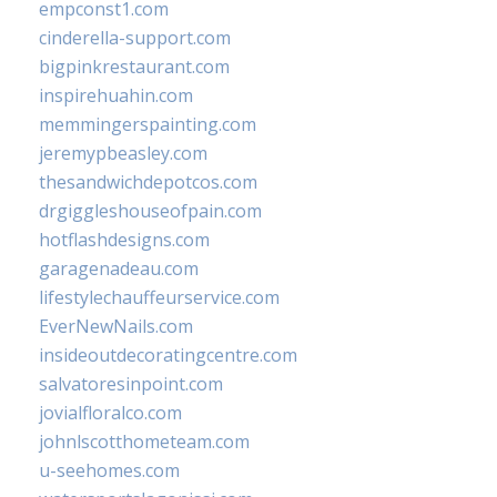
empconst1.com
cinderella-support.com
bigpinkrestaurant.com
inspirehuahin.com
memmingerspainting.com
jeremypbeasley.com
thesandwichdepotcos.com
drgiggleshouseofpain.com
hotflashdesigns.com
garagenadeau.com
lifestylechauffeurservice.com
EverNewNails.com
insideoutdecoratingcentre.com
salvatoresinpoint.com
jovialfloralco.com
johnlscotthometeam.com
u-seehomes.com