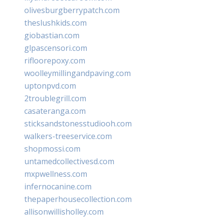
olivesburgberrypatch.com
theslushkids.com
giobastian.com
glpascensori.com
rifloorepoxy.com
woolleymillingandpaving.com
uptonpvd.com
2troublegrill.com
casateranga.com
sticksandstonesstudiooh.com
walkers-treeservice.com
shopmossi.com
untamedcollectivesd.com
mxpwellness.com
infernocanine.com
thepaperhousecollection.com
allisonwillisholley.com