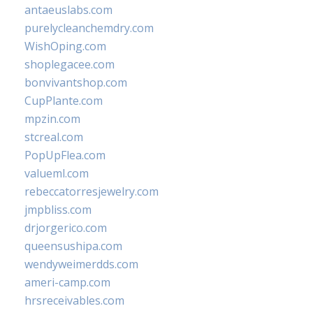
antaeuslabs.com
purelycleanchemdry.com
WishOping.com
shoplegacee.com
bonvivantshop.com
CupPlante.com
mpzin.com
stcreal.com
PopUpFlea.com
valueml.com
rebeccatorresjewelry.com
jmpbliss.com
drjorgerico.com
queensushipa.com
wendyweimerdds.com
ameri-camp.com
hrsreceivables.com