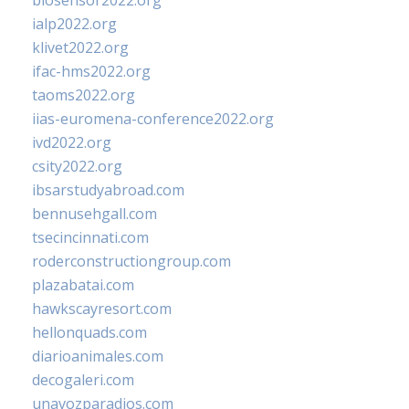
biosensor2022.org
ialp2022.org
klivet2022.org
ifac-hms2022.org
taoms2022.org
iias-euromena-conference2022.org
ivd2022.org
csity2022.org
ibsarstudyabroad.com
bennusehgall.com
tsecincinnati.com
roderconstructiongroup.com
plazabatai.com
hawkscayresort.com
hellonquads.com
diarioanimales.com
decogaleri.com
unavozparadios.com