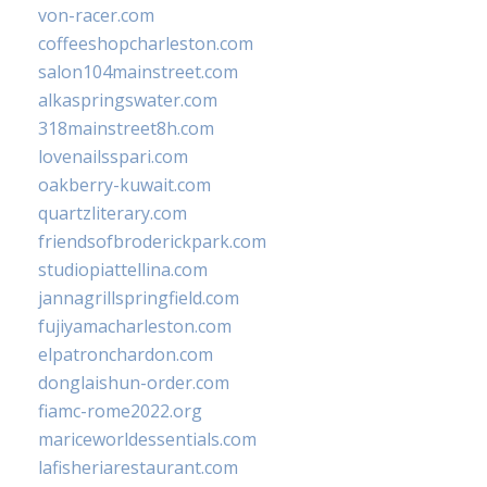
von-racer.com
coffeeshopcharleston.com
salon104mainstreet.com
alkaspringswater.com
318mainstreet8h.com
lovenailsspari.com
oakberry-kuwait.com
quartzliterary.com
friendsofbroderickpark.com
studiopiattellina.com
jannagrillspringfield.com
fujiyamacharleston.com
elpatronchardon.com
donglaishun-order.com
fiamc-rome2022.org
mariceworldessentials.com
lafisheriarestaurant.com