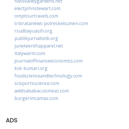
nassvalleygardens.net
electjohnstewart.com
omptourtravels.com
tribratanews-polreskebumen.com
rsudbayuasih.org
publikjurnalistik.org
juneteenthapparel.net
italywarm.com
journaloffinanceeconomics.com
kvk-kumari.org
foodscienceandtechnology.com
scisportsscience.com
addisababacuisineaz.com
burgerimcamas.com
ADS