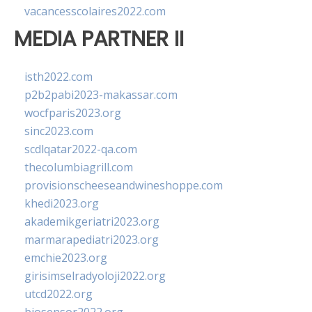
vacancesscolaires2022.com
MEDIA PARTNER II
isth2022.com
p2b2pabi2023-makassar.com
wocfparis2023.org
sinc2023.com
scdlqatar2022-qa.com
thecolumbiagrill.com
provisionscheeseandwineshoppe.com
khedi2023.org
akademikgeriatri2023.org
marmarapediatri2023.org
emchie2023.org
girisimselradyoloji2022.org
utcd2022.org