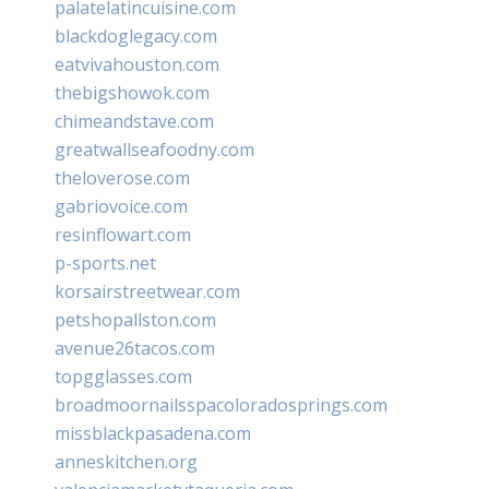
palatelatincuisine.com
blackdoglegacy.com
eatvivahouston.com
thebigshowok.com
chimeandstave.com
greatwallseafoodny.com
theloverose.com
gabriovoice.com
resinflowart.com
p-sports.net
korsairstreetwear.com
petshopallston.com
avenue26tacos.com
topgglasses.com
broadmoornailsspacoloradosprings.com
missblackpasadena.com
anneskitchen.org