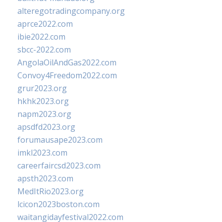
alteregotradingcompany.org
aprce2022.com
ibie2022.com
sbcc-2022.com
AngolaOilAndGas2022.com
Convoy4Freedom2022.com
grur2023.org
hkhk2023.org
napm2023.org
apsdfd2023.org
forumausape2023.com
imkl2023.com
careerfaircsd2023.com
apsth2023.com
MedItRio2023.org
lcicon2023boston.com
waitangidayfestival2022.com