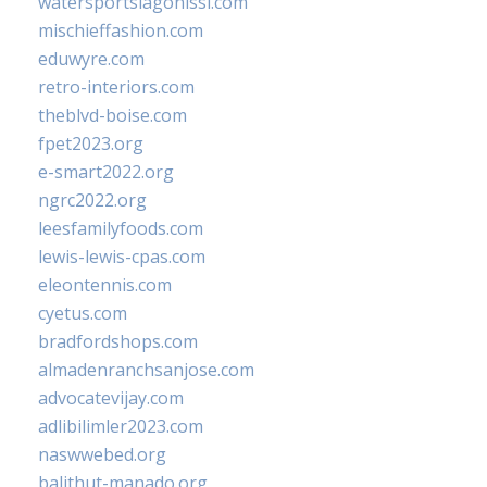
watersportslagonissi.com
mischieffashion.com
eduwyre.com
retro-interiors.com
theblvd-boise.com
fpet2023.org
e-smart2022.org
ngrc2022.org
leesfamilyfoods.com
lewis-lewis-cpas.com
eleontennis.com
cyetus.com
bradfordshops.com
almadenranchsanjose.com
advocatevijay.com
adlibilimler2023.com
naswwebed.org
balithut-manado.org