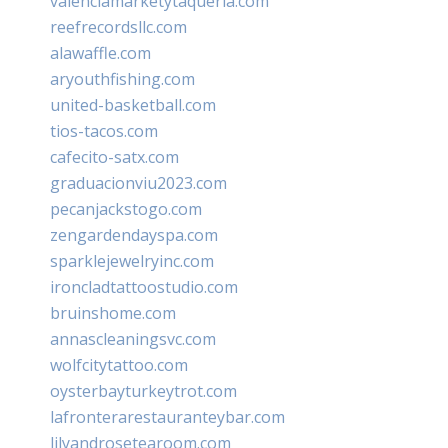
valenciamarketytaqueria.com
reefrecordsllc.com
alawaffle.com
aryouthfishing.com
united-basketball.com
tios-tacos.com
cafecito-satx.com
graduacionviu2023.com
pecanjackstogo.com
zengardendayspa.com
sparklejewelryinc.com
ironcladtattoostudio.com
bruinshome.com
annascleaningsvc.com
wolfcitytattoo.com
oysterbayturkeytrot.com
lafronterarestauranteybar.com
lilyandrosetearoom.com