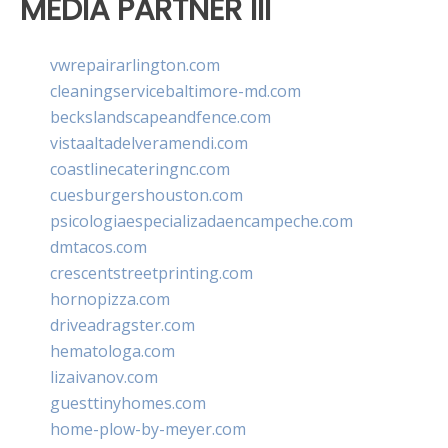
MEDIA PARTNER III
vwrepairarlington.com
cleaningservicebaltimore-md.com
beckslandscapeandfence.com
vistaaltadelveramendi.com
coastlinecateringnc.com
cuesburgershouston.com
psicologiaespecializadaencampeche.com
dmtacos.com
crescentstreetprinting.com
hornopizza.com
driveadragster.com
hematologa.com
lizaivanov.com
guesttinyhomes.com
home-plow-by-meyer.com