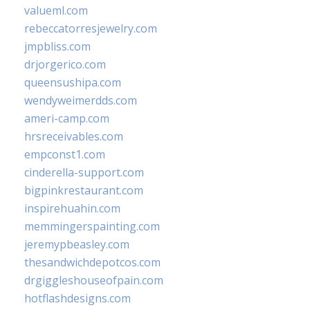
valueml.com
rebeccatorresjewelry.com
jmpbliss.com
drjorgerico.com
queensushipa.com
wendyweimerdds.com
ameri-camp.com
hrsreceivables.com
empconst1.com
cinderella-support.com
bigpinkrestaurant.com
inspirehuahin.com
memmingerspainting.com
jeremypbeasley.com
thesandwichdepotcos.com
drgiggleshouseofpain.com
hotflashdesigns.com