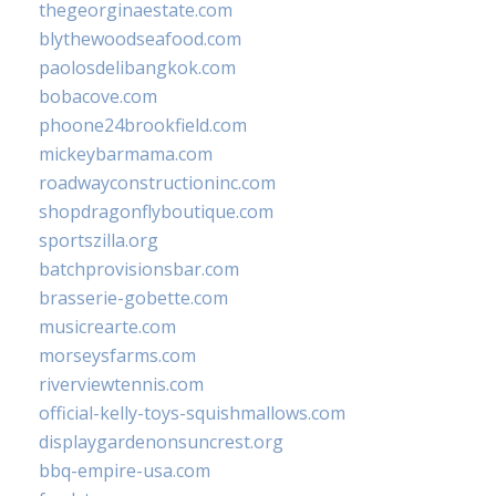
thegeorginaestate.com
blythewoodseafood.com
paolosdelibangkok.com
bobacove.com
phoone24brookfield.com
mickeybarmama.com
roadwayconstructioninc.com
shopdragonflyboutique.com
sportszilla.org
batchprovisionsbar.com
brasserie-gobette.com
musicrearte.com
morseysfarms.com
riverviewtennis.com
official-kelly-toys-squishmallows.com
displaygardenonsuncrest.org
bbq-empire-usa.com