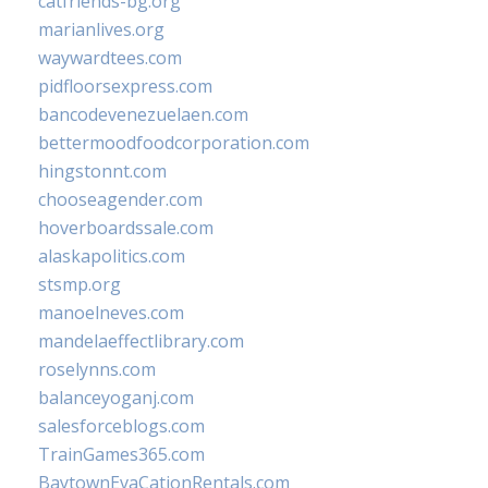
catfriends-bg.org
marianlives.org
waywardtees.com
pidfloorsexpress.com
bancodevenezuelaen.com
bettermoodfoodcorporation.com
hingstonnt.com
chooseagender.com
hoverboardssale.com
alaskapolitics.com
stsmp.org
manoelneves.com
mandelaeffectlibrary.com
roselynns.com
balanceyoganj.com
salesforceblogs.com
TrainGames365.com
BaytownEvaCationRentals.com