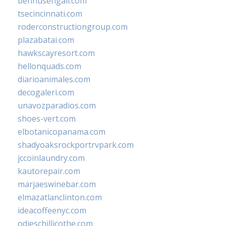
bennusehgall.com
tsecincinnati.com
roderconstructiongroup.com
plazabatai.com
hawkscayresort.com
hellonquads.com
diarioanimales.com
decogaleri.com
unavozparadios.com
shoes-vert.com
elbotanicopanama.com
shadyoaksrockportrvpark.com
jccoinlaundry.com
kautorepair.com
marjaeswinebar.com
elmazatlanclinton.com
ideacoffeenyc.com
odieschillicothe.com