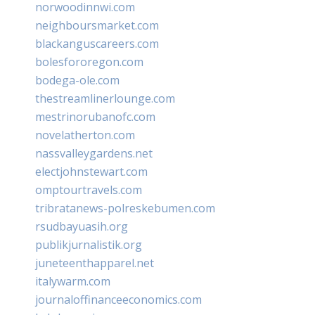
norwoodinnwi.com
neighboursmarket.com
blackanguscareers.com
bolesfororegon.com
bodega-ole.com
thestreamlinerlounge.com
mestrinorubanofc.com
novelatherton.com
nassvalleygardens.net
electjohnstewart.com
omptourtravels.com
tribratanews-polreskebumen.com
rsudbayuasih.org
publikjurnalistik.org
juneteenthapparel.net
italywarm.com
journaloffinanceeconomics.com