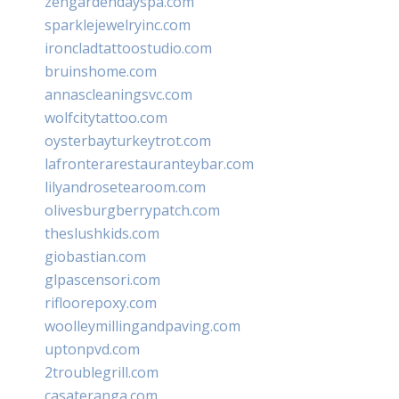
zengardendayspa.com
sparklejewelryinc.com
ironcladtattoostudio.com
bruinshome.com
annascleaningsvc.com
wolfcitytattoo.com
oysterbayturkeytrot.com
lafronterarestauranteybar.com
lilyandrosetearoom.com
olivesburgberrypatch.com
theslushkids.com
giobastian.com
glpascensori.com
rifloorepoxy.com
woolleymillingandpaving.com
uptonpvd.com
2troublegrill.com
casateranga.com