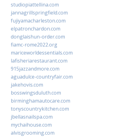
studiopiattellina.com
jannagrillspringfield.com
fujiyamacharleston.com
elpatronchardon.com
donglaishun-order.com
fiamc-rome2022.org
mariceworldessentials.com
lafisheriarestaurant.com
915jazzandmore.com
aguadulce-countryfair.com
jakehovis.com
bosswingsduluth.com
birminghamautocare.com
tonyscountrykitchen.com
jbellasnailspa.com
mychaihouse.com
alvisgrooming.com