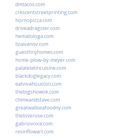
dmtacos.com
crescentstreetprinting.com
hornopizza.com
driveadragster.com
hematologa.com
lizaivanov.com
guesttinyhomes.com
home-plow-by-meyer.com
palatelatincuisine.com
blackdoglegacy.com
eatvivahouston.com
thebigshowok.com
chimeandstave.com
greatwallseafoodny.com
theloverose.com
gabriovoice.com
resinflowart.com