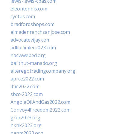
lewis-lewis-cpas.com
eleontennis.com
cyetus.com
bradfordshops.com
almadenranchsanjose.com
advocatevijay.com
adlibilimler2023.com
naswwebed.org
balithut-manado.org
alteregotradingcompany.org
aprce2022.com
ibie2022.com
sbcc-2022.com
AngolaOilAndGas2022.com
Convoy4Freedom2022.com
grur2023.org
hkhk2023.org
napm2023.org