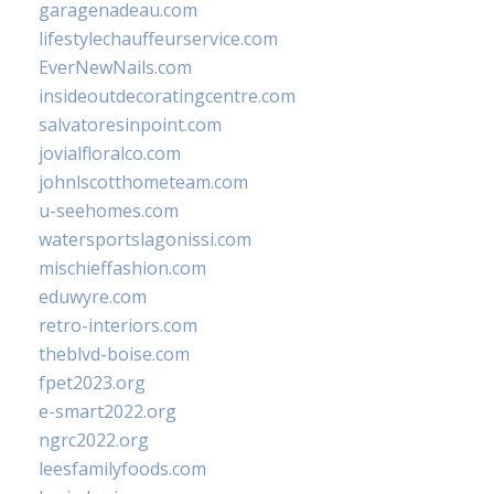
garagenadeau.com
lifestylechauffeurservice.com
EverNewNails.com
insideoutdecoratingcentre.com
salvatoresinpoint.com
jovialfloralco.com
johnlscotthometeam.com
u-seehomes.com
watersportslagonissi.com
mischieffashion.com
eduwyre.com
retro-interiors.com
theblvd-boise.com
fpet2023.org
e-smart2022.org
ngrc2022.org
leesfamilyfoods.com