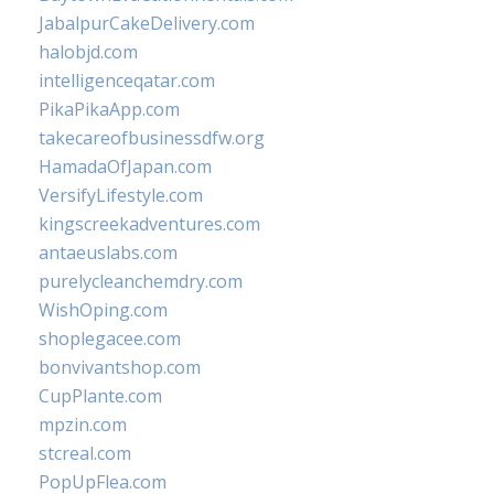
JabalpurCakeDelivery.com
halobjd.com
intelligenceqatar.com
PikaPikaApp.com
takecareofbusinessdfw.org
HamadaOfJapan.com
VersifyLifestyle.com
kingscreekadventures.com
antaeuslabs.com
purelycleanchemdry.com
WishOping.com
shoplegacee.com
bonvivantshop.com
CupPlante.com
mpzin.com
stcreal.com
PopUpFlea.com