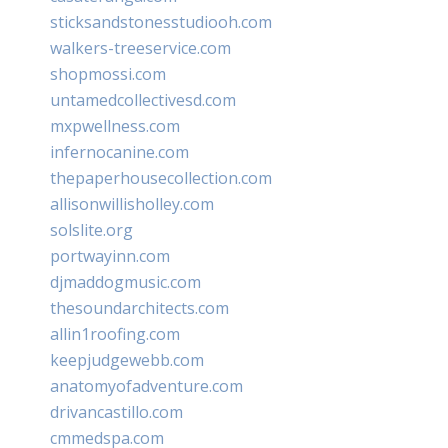
sticksandstonesstudiooh.com
walkers-treeservice.com
shopmossi.com
untamedcollectivesd.com
mxpwellness.com
infernocanine.com
thepaperhousecollection.com
allisonwillisholley.com
solslite.org
portwayinn.com
djmaddogmusic.com
thesoundarchitects.com
allin1roofing.com
keepjudgewebb.com
anatomyofadventure.com
drivancastillo.com
cmmedspa.com