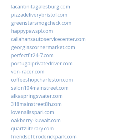
lacantinitagalesburg.com
pizzadeliverybristol.com
greenstarsmogcheck.com
happypawspl.com
callahansautoservicecenter.com
georgiascornermarket.com
perfectfit24-7.com
portugalprivatedriver.com
von-racer.com
coffeeshopcharleston.com
salon104mainstreet.com
alkaspringswater.com
318mainstreet8h.com
lovenailsspari.com
oakberry-kuwait.com
quartzliterary.com
friendsofbroderickpark.com