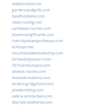
midletontkd.com
gardensandgrills.com
basilfoodwine.com
nikko-tochigi.net
caribbean-corner.com
bluemoongiftcards.com
rivercitysteampunkexpo.com
kchoops.net
mountainsideskateshop.com
kirtlandcitytavern.com
301nutritionspot.com
ammos-stores.com
loceanecreations.com
birdsongridgefarm.com
joiedevivblog.com
valera-amsterdam.com
libertybrandhemp.com