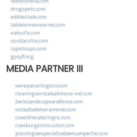
feedstoreva.com
drogopets.com
ediblechalk.com
tabletennisnearme.com
oaksofa.com
soultacohtx.com
capishcaps.com
gpsyfl.org
MEDIA PARTNER III
vwrepairarlington.com
cleaningservicebaltimore-md.com
beckslandscapeandfence.com
vistaaltadelveramendi.com
coastlinecateringnc.com
cuesburgershouston.com
psicologiaespecializadaencampeche.com