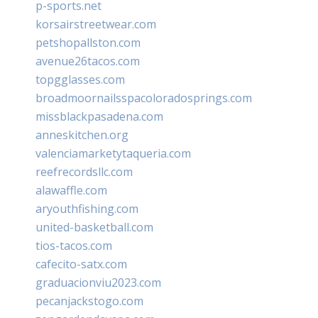
p-sports.net
korsairstreetwear.com
petshopallston.com
avenue26tacos.com
topgglasses.com
broadmoornailsspacoloradosprings.com
missblackpasadena.com
anneskitchen.org
valenciamarketytaqueria.com
reefrecordsllc.com
alawaffle.com
aryouthfishing.com
united-basketball.com
tios-tacos.com
cafecito-satx.com
graduacionviu2023.com
pecanjackstogo.com