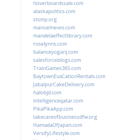
hoverboardssale.com
alaskapolitics.com
stsmp.org
manoelneves.com
mandelaeffectlibrary.com
roselynns.com
balanceyoganj.com
salesforceblogs.com
TrainGames365.com
BaytownEvaCationRentals.com
JabalpurCakeDelivery.com
halobjd.com
intelligenceqatar.com
PikaPikaApp.com
takecareofbusinessdfw.org
HamadaOfJapan.com
VersifyLifestyle.com