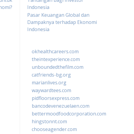
untuk
Tantangan bagi Investor
nomi?
Indonesia
Pasar Keuangan Global dan
Dampaknya terhadap Ekonomi
Indonesia
okhealthcareers.com
theintexperience.com
unboundedthefilm.com
catfriends-bg.org
marianlives.org
waywardtees.com
pidfloorsexpress.com
bancodevenezuelaen.com
bettermoodfoodcorporation.com
hingstonnt.com
chooseagender.com