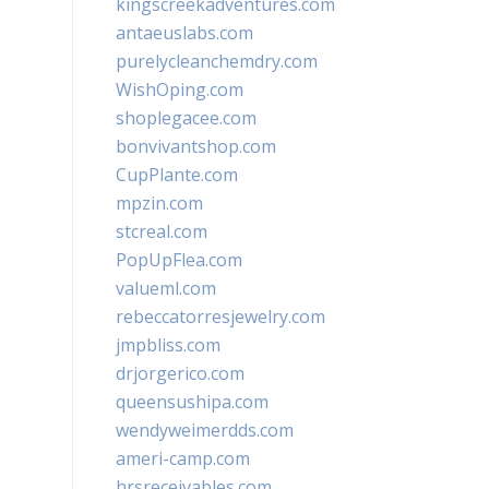
kingscreekadventures.com
antaeuslabs.com
purelycleanchemdry.com
WishOping.com
shoplegacee.com
bonvivantshop.com
CupPlante.com
mpzin.com
stcreal.com
PopUpFlea.com
valueml.com
rebeccatorresjewelry.com
jmpbliss.com
drjorgerico.com
queensushipa.com
wendyweimerdds.com
ameri-camp.com
hrsreceivables.com