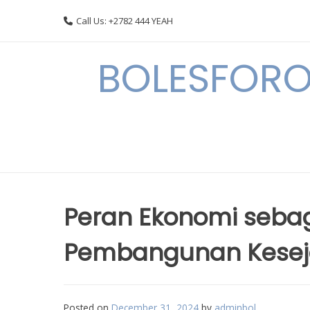
Skip
Call Us: +2782 444 YEAH
to
content
BOLESFORO
Peran Ekonomi seba
Pembangunan Keseja
Posted on
December 31, 2024
by
adminbol