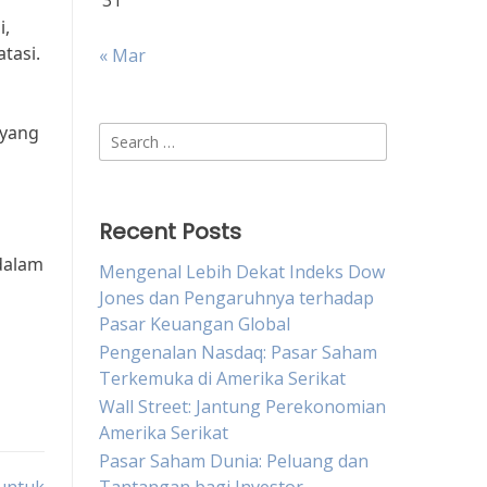
31
i,
tasi.
« Mar
 yang
Search
for:
Recent Posts
dalam
Mengenal Lebih Dekat Indeks Dow
i
Jones dan Pengaruhnya terhadap
Pasar Keuangan Global
Pengenalan Nasdaq: Pasar Saham
Terkemuka di Amerika Serikat
Wall Street: Jantung Perekonomian
Amerika Serikat
Pasar Saham Dunia: Peluang dan