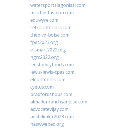
watersportslagonissi.com
mischieffashion.com
eduwyre.com
retro-interiors.com
theblvd-boise.com
fpet2023.org
e-smart2022.org
ngrc2022.org
leesfamilyfoods.com
lewis-lewis-cpas.com
eleontennis.com
cyetus.com
bradfordshops.com
almadenranchsanjose.com
advocatevijay.com
adlibilimler2023.com
naswwebed.org