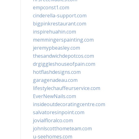
empconst1.com
cinderella-support.com
bigpinkrestaurant.com
inspirehuahin.com
memmingerspainting.com
jeremypbeasley.com
thesandwichdepotcos.com
drgiggleshouseofpain.com
hotflashdesigns.com
garagenadeau.com
lifestylechauffeurservice.com
EverNewNails.com
insideoutdecoratingcentre.com
salvatoresinpoint.com
jovialfloralco.com
johnlscotthometeam.com
u-seehomes.com