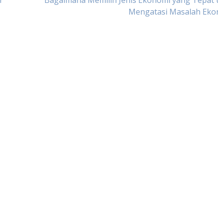
r
Bagaimana Memilih Jenis Ekonomi yang Tepat 
Mengatasi Masalah Eko