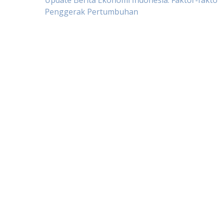
Post
Update Berita Ekonomi Indonesia: Faktor-fakto
Penggerak Pertumbuhan
navigation