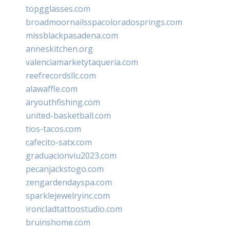
topgglasses.com
broadmoornailsspacoloradosprings.com
missblackpasadena.com
anneskitchen.org
valenciamarketytaqueria.com
reefrecordsllc.com
alawaffle.com
aryouthfishing.com
united-basketball.com
tios-tacos.com
cafecito-satx.com
graduacionviu2023.com
pecanjackstogo.com
zengardendayspa.com
sparklejewelryinc.com
ironcladtattoostudio.com
bruinshome.com