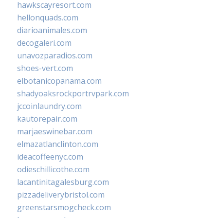
hawkscayresort.com
hellonquads.com
diarioanimales.com
decogaleri.com
unavozparadios.com
shoes-vert.com
elbotanicopanama.com
shadyoaksrockportrvpark.com
jccoinlaundry.com
kautorepair.com
marjaeswinebar.com
elmazatlanclinton.com
ideacoffeenyc.com
odieschillicothe.com
lacantinitagalesburg.com
pizzadeliverybristol.com
greenstarsmogcheck.com