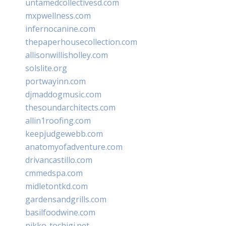
untamedcollectivesd.com
mxpwellness.com
infernocanine.com
thepaperhousecollection.com
allisonwillisholley.com
solslite.org
portwayinn.com
djmaddogmusic.com
thesoundarchitects.com
allin1roofing.com
keepjudgewebb.com
anatomyofadventure.com
drivancastillo.com
cmmedspa.com
midletontkd.com
gardensandgrills.com
basilfoodwine.com
nikko-tochigi.net