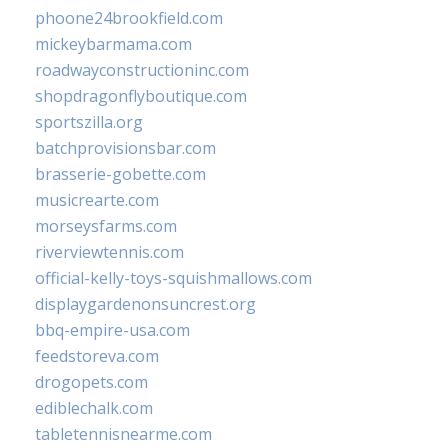
phoone24brookfield.com
mickeybarmama.com
roadwayconstructioninc.com
shopdragonflyboutique.com
sportszilla.org
batchprovisionsbar.com
brasserie-gobette.com
musicrearte.com
morseysfarms.com
riverviewtennis.com
official-kelly-toys-squishmallows.com
displaygardenonsuncrest.org
bbq-empire-usa.com
feedstoreva.com
drogopets.com
ediblechalk.com
tabletennisnearme.com