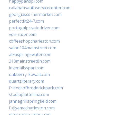
happypawspl.com
callahansautoservicecenter.com
georgiascornermarket.com
perfectfit24-7.com
portugalprivatedriver.com
von-racer.com
coffeeshopcharleston.com
salon104mainstreet.com
alkaspringswater.com
318mainstreet8h.com
lovenailsspari.com
oakberry-kuwait.com
quartzliterary.com
friendsofbroderickpark.com
studiopiattellina.com
jannagrillspringfield.com
fujiyamacharleston.com
elpatronchardon.com