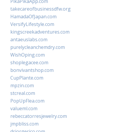
PikaPikaApp.com
takecareofbusinessdfw.org
HamadaOfJapan.com
VersifyLifestyle.com
kingscreekadventures.com
antaeuslabs.com
purelycleanchemdry.com
WishOping.com
shoplegacee.com
bonvivantshop.com
CupPlante.com
mpzin.com
stcreal.com
PopUpFlea.com
valueml.com
rebeccatorresjewelry.com
jmpbliss.com
drjorgerico.com