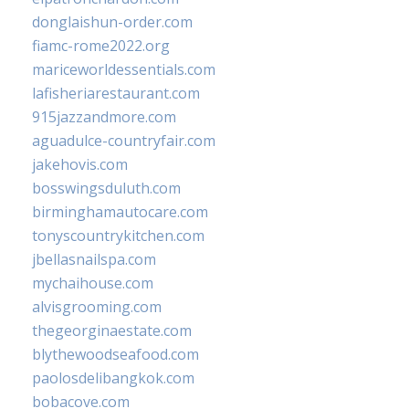
donglaishun-order.com
fiamc-rome2022.org
mariceworldessentials.com
lafisheriarestaurant.com
915jazzandmore.com
aguadulce-countryfair.com
jakehovis.com
bosswingsduluth.com
birminghamautocare.com
tonyscountrykitchen.com
jbellasnailspa.com
mychaihouse.com
alvisgrooming.com
thegeorginaestate.com
blythewoodseafood.com
paolosdelibangkok.com
bobacove.com