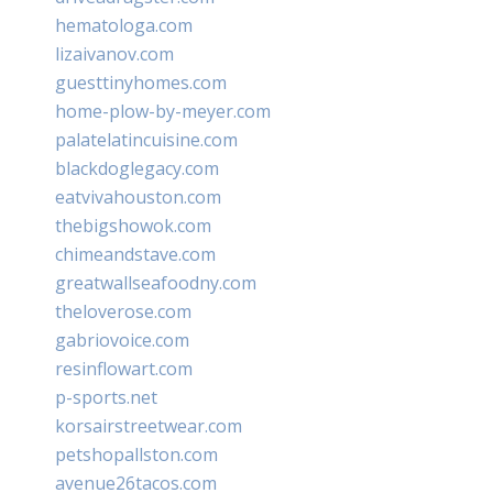
hematologa.com
lizaivanov.com
guesttinyhomes.com
home-plow-by-meyer.com
palatelatincuisine.com
blackdoglegacy.com
eatvivahouston.com
thebigshowok.com
chimeandstave.com
greatwallseafoodny.com
theloverose.com
gabriovoice.com
resinflowart.com
p-sports.net
korsairstreetwear.com
petshopallston.com
avenue26tacos.com