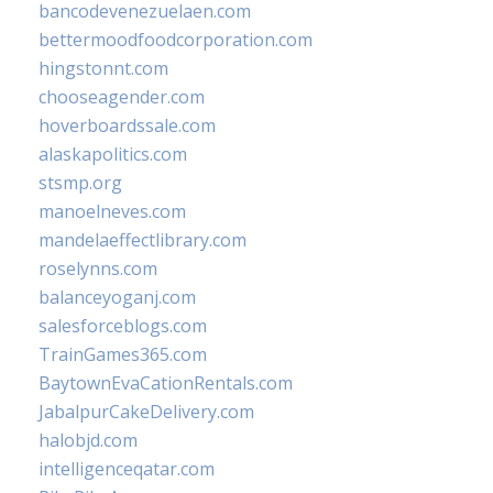
bancodevenezuelaen.com
bettermoodfoodcorporation.com
hingstonnt.com
chooseagender.com
hoverboardssale.com
alaskapolitics.com
stsmp.org
manoelneves.com
mandelaeffectlibrary.com
roselynns.com
balanceyoganj.com
salesforceblogs.com
TrainGames365.com
BaytownEvaCationRentals.com
JabalpurCakeDelivery.com
halobjd.com
intelligenceqatar.com