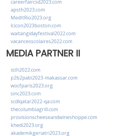
careerfaircsd2023.com
apsth2023.com
MedItRio2023.org
lcicon2023boston.com
waitangidayfestival2022.com
vacancesscolaires2022.com
MEDIA PARTNER II
isth2022.com
p2b2pabi2023-makassar.com
wocfparis2023.org
sinc2023.com
scdlqatar2022-qa.com
thecolumbiagrill.com
provisionscheeseandwineshoppe.com
khedi2023.org
akademikgeriatri2023.org