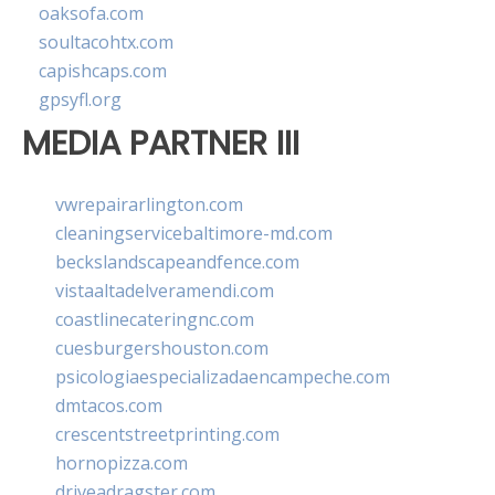
oaksofa.com
soultacohtx.com
capishcaps.com
gpsyfl.org
MEDIA PARTNER III
vwrepairarlington.com
cleaningservicebaltimore-md.com
beckslandscapeandfence.com
vistaaltadelveramendi.com
coastlinecateringnc.com
cuesburgershouston.com
psicologiaespecializadaencampeche.com
dmtacos.com
crescentstreetprinting.com
hornopizza.com
driveadragster.com