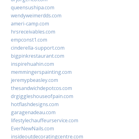
queensushipa.com
wendyweimerdds.com
ameri-camp.com
hrsreceivables.com
empconst1.com
cinderella-support.com
bigpinkrestaurant.com
inspirehuahin.com
memmingerspainting.com
jeremypbeasley.com
thesandwichdepotcos.com
drgiggleshouseofpain.com
hotflashdesigns.com
garagenadeau.com
lifestylechauffeurservice.com
EverNewNails.com
insideoutdecoratingcentre.com