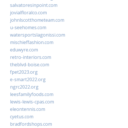
salvatoresinpoint.com
jovialfloralco.com
johnlscotthometeam.com
u-seehomes.com
watersportslagonissi.com
mischieffashion.com
eduwyre.com
retro-interiors.com
theblvd-boise.com
fpet2023.org
e-smart2022.org
ngrc2022.org
leesfamilyfoods.com
lewis-lewis-cpas.com
eleontennis.com
cyetus.com
bradfordshops.com