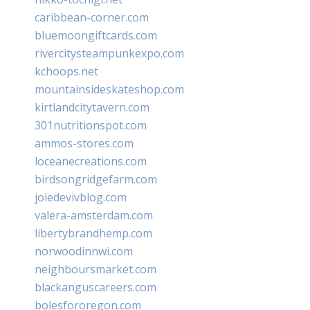
caribbean-corner.com
bluemoongiftcards.com
rivercitysteampunkexpo.com
kchoops.net
mountainsideskateshop.com
kirtlandcitytavern.com
301nutritionspot.com
ammos-stores.com
loceanecreations.com
birdsongridgefarm.com
joiedevivblog.com
valera-amsterdam.com
libertybrandhemp.com
norwoodinnwi.com
neighboursmarket.com
blackanguscareers.com
bolesfororegon.com