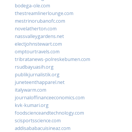
bodega-ole.com
thestreamlinerlounge.com
mestrinorubanofc.com
novelatherton.com
nassvalleygardens.net
electjohnstewart.com
omptourtravels.com
tribratanews-polreskebumen.com
rsudbayuasih.org
publikjurnalistik.org
juneteenthapparel.net
italywarm.com
journaloffinanceeconomics.com
kvk-kumari.org
foodscienceandtechnology.com
scisportsscience.com
addisababacuisineaz.com