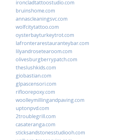
ironcladtattoostudio.com
bruinshome.com
annascleaningsvc.com
wolfcitytattoo.com
oysterbayturkeytrot.com
lafronterarestauranteybar.com
lilyandrosetearoom.com
olivesburgberrypatch.com
theslushkids.com
giobastian.com
glpascensori.com
rifloorepoxy.com
woolleymillingandpaving.com
uptonpvd.com
2troublegrill.com
casateranga.com
sticksandstonesstudiooh.com