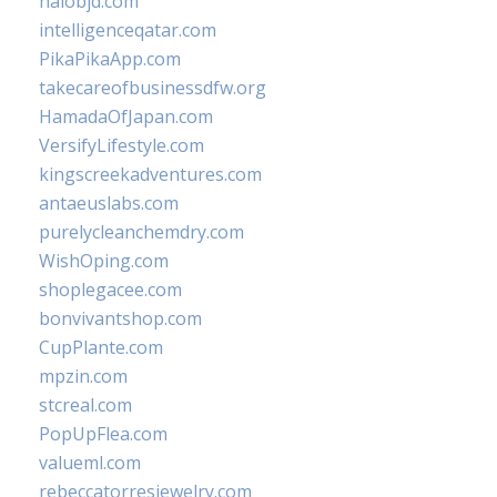
halobjd.com
intelligenceqatar.com
PikaPikaApp.com
takecareofbusinessdfw.org
HamadaOfJapan.com
VersifyLifestyle.com
kingscreekadventures.com
antaeuslabs.com
purelycleanchemdry.com
WishOping.com
shoplegacee.com
bonvivantshop.com
CupPlante.com
mpzin.com
stcreal.com
PopUpFlea.com
valueml.com
rebeccatorresjewelry.com