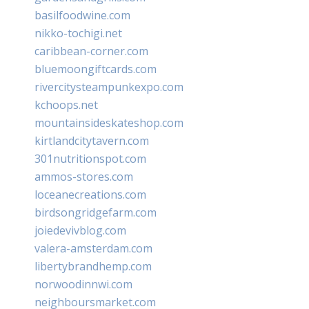
basilfoodwine.com
nikko-tochigi.net
caribbean-corner.com
bluemoongiftcards.com
rivercitysteampunkexpo.com
kchoops.net
mountainsideskateshop.com
kirtlandcitytavern.com
301nutritionspot.com
ammos-stores.com
loceanecreations.com
birdsongridgefarm.com
joiedevivblog.com
valera-amsterdam.com
libertybrandhemp.com
norwoodinnwi.com
neighboursmarket.com