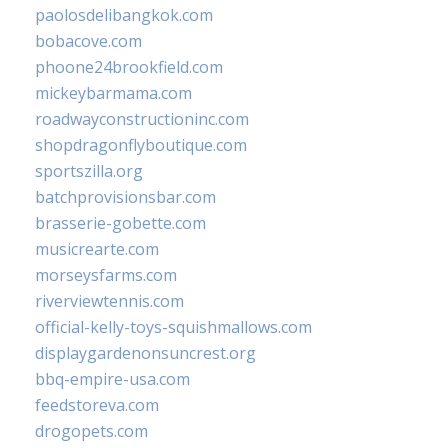
paolosdelibangkok.com
bobacove.com
phoone24brookfield.com
mickeybarmama.com
roadwayconstructioninc.com
shopdragonflyboutique.com
sportszilla.org
batchprovisionsbar.com
brasserie-gobette.com
musicrearte.com
morseysfarms.com
riverviewtennis.com
official-kelly-toys-squishmallows.com
displaygardenonsuncrest.org
bbq-empire-usa.com
feedstoreva.com
drogopets.com