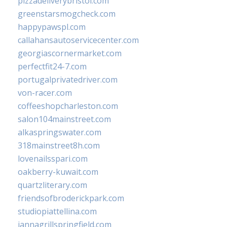
pizzadeliverybristol.com
greenstarsmogcheck.com
happypawspl.com
callahansautoservicecenter.com
georgiascornermarket.com
perfectfit24-7.com
portugalprivatedriver.com
von-racer.com
coffeeshopcharleston.com
salon104mainstreet.com
alkaspringswater.com
318mainstreet8h.com
lovenailsspari.com
oakberry-kuwait.com
quartzliterary.com
friendsofbroderickpark.com
studiopiattellina.com
jannagrillspringfield.com