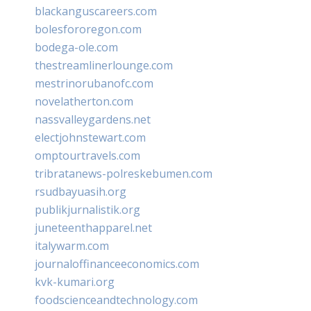
blackanguscareers.com
bolesfororegon.com
bodega-ole.com
thestreamlinerlounge.com
mestrinorubanofc.com
novelatherton.com
nassvalleygardens.net
electjohnstewart.com
omptourtravels.com
tribratanews-polreskebumen.com
rsudbayuasih.org
publikjurnalistik.org
juneteenthapparel.net
italywarm.com
journaloffinanceeconomics.com
kvk-kumari.org
foodscienceandtechnology.com