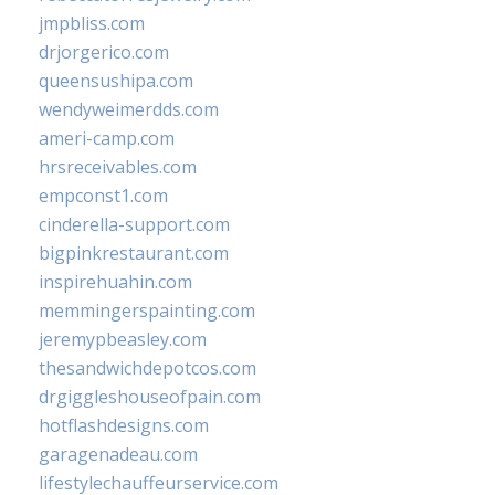
jmpbliss.com
drjorgerico.com
queensushipa.com
wendyweimerdds.com
ameri-camp.com
hrsreceivables.com
empconst1.com
cinderella-support.com
bigpinkrestaurant.com
inspirehuahin.com
memmingerspainting.com
jeremypbeasley.com
thesandwichdepotcos.com
drgiggleshouseofpain.com
hotflashdesigns.com
garagenadeau.com
lifestylechauffeurservice.com