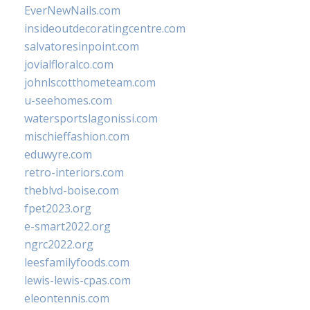
EverNewNails.com
insideoutdecoratingcentre.com
salvatoresinpoint.com
jovialfloralco.com
johnlscotthometeam.com
u-seehomes.com
watersportslagonissi.com
mischieffashion.com
eduwyre.com
retro-interiors.com
theblvd-boise.com
fpet2023.org
e-smart2022.org
ngrc2022.org
leesfamilyfoods.com
lewis-lewis-cpas.com
eleontennis.com