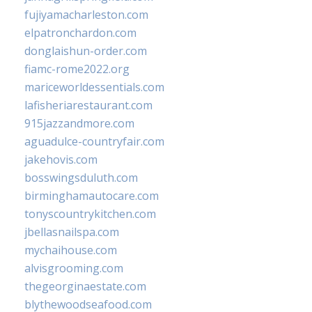
fujiyamacharleston.com
elpatronchardon.com
donglaishun-order.com
fiamc-rome2022.org
mariceworldessentials.com
lafisheriarestaurant.com
915jazzandmore.com
aguadulce-countryfair.com
jakehovis.com
bosswingsduluth.com
birminghamautocare.com
tonyscountrykitchen.com
jbellasnailspa.com
mychaihouse.com
alvisgrooming.com
thegeorginaestate.com
blythewoodseafood.com