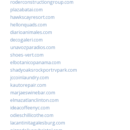
roderconstructiongroup.com
plazabatai.com
hawkscayresort.com
hellonquads.com
diarioanimales.com
decogaleri.com
unavozparadios.com
shoes-vert.com
elbotanicopanama.com
shadyoaksrockportrvpark.com
jccoinlaundry.com
kautorepair.com
marjaeswinebar.com
elmazatlanclinton.com
ideacoffeenyc.com
odieschillicothe.com
lacantinitagalesburg.com