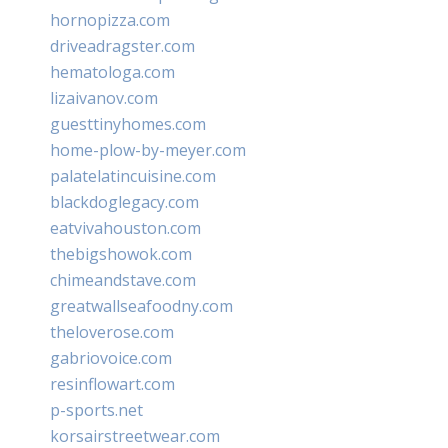
hornopizza.com
driveadragster.com
hematologa.com
lizaivanov.com
guesttinyhomes.com
home-plow-by-meyer.com
palatelatincuisine.com
blackdoglegacy.com
eatvivahouston.com
thebigshowok.com
chimeandstave.com
greatwallseafoodny.com
theloverose.com
gabriovoice.com
resinflowart.com
p-sports.net
korsairstreetwear.com