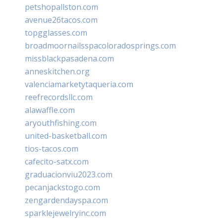
petshopallston.com
avenue26tacos.com
topgglasses.com
broadmoornailsspacoloradosprings.com
missblackpasadena.com
anneskitchen.org
valenciamarketytaqueria.com
reefrecordsllc.com
alawaffle.com
aryouthfishing.com
united-basketball.com
tios-tacos.com
cafecito-satx.com
graduacionviu2023.com
pecanjackstogo.com
zengardendayspa.com
sparklejewelryinc.com