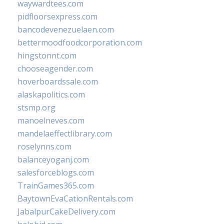
waywardtees.com
pidfloorsexpress.com
bancodevenezuelaen.com
bettermoodfoodcorporation.com
hingstonnt.com
chooseagender.com
hoverboardssale.com
alaskapolitics.com
stsmp.org
manoelneves.com
mandelaeffectlibrary.com
roselynns.com
balanceyoganj.com
salesforceblogs.com
TrainGames365.com
BaytownEvaCationRentals.com
JabalpurCakeDelivery.com