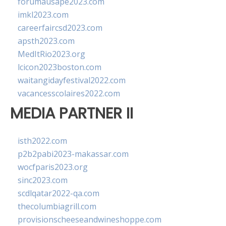
forumausape2023.com
imkl2023.com
careerfaircsd2023.com
apsth2023.com
MedItRio2023.org
lcicon2023boston.com
waitangidayfestival2022.com
vacancesscolaires2022.com
MEDIA PARTNER II
isth2022.com
p2b2pabi2023-makassar.com
wocfparis2023.org
sinc2023.com
scdlqatar2022-qa.com
thecolumbiagrill.com
provisionscheeseandwineshoppe.com