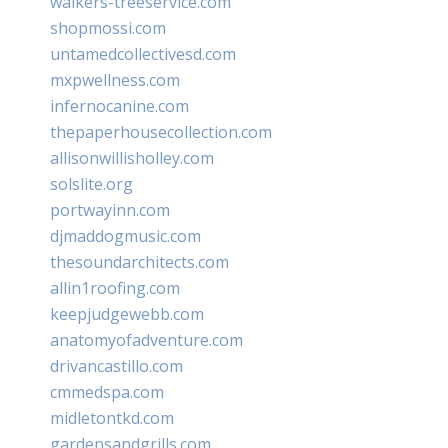
walkers-treeservice.com
shopmossi.com
untamedcollectivesd.com
mxpwellness.com
infernocanine.com
thepaperhousecollection.com
allisonwillisholley.com
solslite.org
portwayinn.com
djmaddogmusic.com
thesoundarchitects.com
allin1roofing.com
keepjudgewebb.com
anatomyofadventure.com
drivancastillo.com
cmmedspa.com
midletontkd.com
gardensandgrills.com