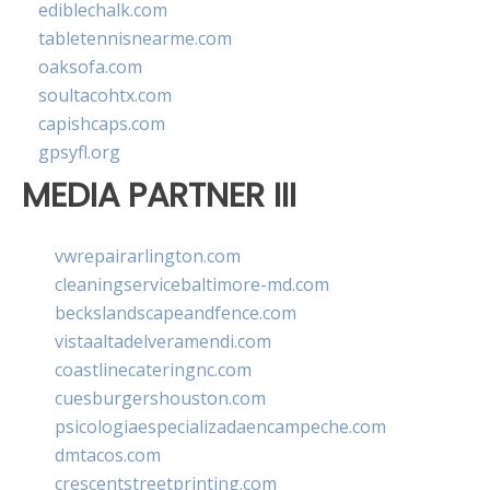
ediblechalk.com
tabletennisnearme.com
oaksofa.com
soultacohtx.com
capishcaps.com
gpsyfl.org
MEDIA PARTNER III
vwrepairarlington.com
cleaningservicebaltimore-md.com
beckslandscapeandfence.com
vistaaltadelveramendi.com
coastlinecateringnc.com
cuesburgershouston.com
psicologiaespecializadaencampeche.com
dmtacos.com
crescentstreetprinting.com