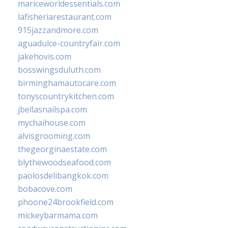
mariceworldessentials.com
lafisheriarestaurant.com
915jazzandmore.com
aguadulce-countryfair.com
jakehovis.com
bosswingsduluth.com
birminghamautocare.com
tonyscountrykitchen.com
jbellasnailspa.com
mychaihouse.com
alvisgrooming.com
thegeorginaestate.com
blythewoodseafood.com
paolosdelibangkok.com
bobacove.com
phoone24brookfield.com
mickeybarmama.com