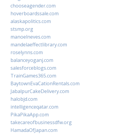
chooseagender.com
hoverboardssale.com
alaskapolitics.com
stsmp.org
manoelneves.com
mandelaeffectlibrary.com
roselynns.com
balanceyoganj.com
salesforceblogs.com
TrainGames365.com
BaytownEvaCationRentals.com
JabalpurCakeDelivery.com
halobjd.com
intelligenceqatar.com
PikaPikaApp.com
takecareofbusinessdfw.org
HamadaOfJapan.com