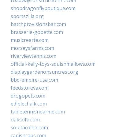
roadwayconstructioninc.com
shopdragonflyboutique.com
sportszilla.org
batchprovisionsbar.com
brasserie-gobette.com
musicrearte.com
morseysfarms.com
riverviewtennis.com
official-kelly-toys-squishmallows.com
displaygardenonsuncrest.org
bbq-empire-usa.com
feedstoreva.com
drogopets.com
ediblechalk.com
tabletennisnearme.com
oaksofa.com
soultacohtx.com
capishcaps.com