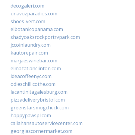
decogaleri.com
unavozparadios.com
shoes-vert.com
elbotanicopanama.com
shadyoaksrockportrvpark.com
jccoinlaundry.com
kautorepair.com
marjaeswinebar.com
elmazatlanclinton.com
ideacoffeenyc.com
odieschillicothe.com
lacantinitagalesburg.com
pizzadeliverybristol.com
greenstarsmogcheck.com
happypawspl.com
callahansautoservicecenter.com
georgiascornermarket.com