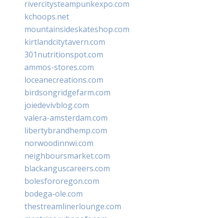
rivercitysteampunkexpo.com
kchoops.net
mountainsideskateshop.com
kirtlandcitytavern.com
301nutritionspot.com
ammos-stores.com
loceanecreations.com
birdsongridgefarm.com
joiedevivblog.com
valera-amsterdam.com
libertybrandhemp.com
norwoodinnwi.com
neighboursmarket.com
blackanguscareers.com
bolesfororegon.com
bodega-ole.com
thestreamlinerlounge.com