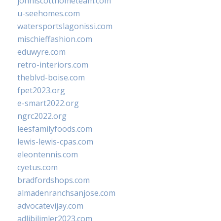
johnlscotthometeam.com
u-seehomes.com
watersportslagonissi.com
mischieffashion.com
eduwyre.com
retro-interiors.com
theblvd-boise.com
fpet2023.org
e-smart2022.org
ngrc2022.org
leesfamilyfoods.com
lewis-lewis-cpas.com
eleontennis.com
cyetus.com
bradfordshops.com
almadenranchsanjose.com
advocatevijay.com
adlibilimler2023.com