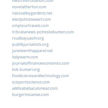
mestrinorubanofc.com
novelatherton.com
nassvalleygardens.net
electjohnstewart.com
omptourtravels.com
tribratanews-polreskebumen.com
rsudbayuasih.org
publikjurnalistik.org
juneteenthapparel.net
italywarm.com
journaloffinanceeconomics.com
kvk-kumari.org
foodscienceandtechnology.com
scisportsscience.com
addisababacuisineaz.com
burgerimcamas.com