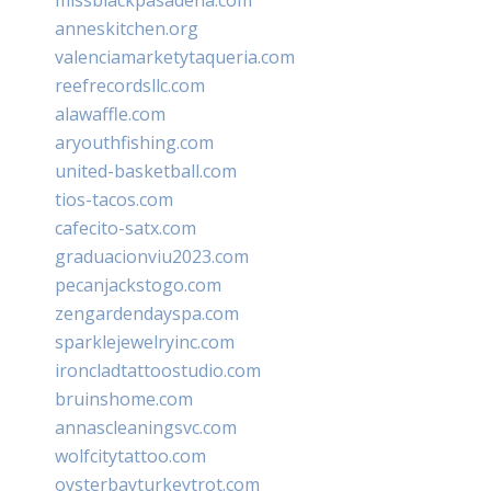
anneskitchen.org
valenciamarketytaqueria.com
reefrecordsllc.com
alawaffle.com
aryouthfishing.com
united-basketball.com
tios-tacos.com
cafecito-satx.com
graduacionviu2023.com
pecanjackstogo.com
zengardendayspa.com
sparklejewelryinc.com
ironcladtattoostudio.com
bruinshome.com
annascleaningsvc.com
wolfcitytattoo.com
oysterbayturkeytrot.com