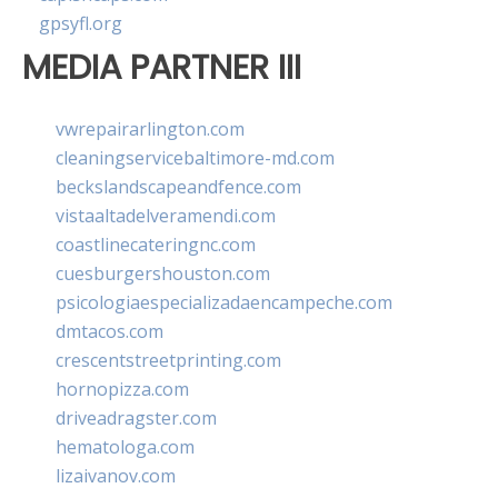
gpsyfl.org
MEDIA PARTNER III
vwrepairarlington.com
cleaningservicebaltimore-md.com
beckslandscapeandfence.com
vistaaltadelveramendi.com
coastlinecateringnc.com
cuesburgershouston.com
psicologiaespecializadaencampeche.com
dmtacos.com
crescentstreetprinting.com
hornopizza.com
driveadragster.com
hematologa.com
lizaivanov.com