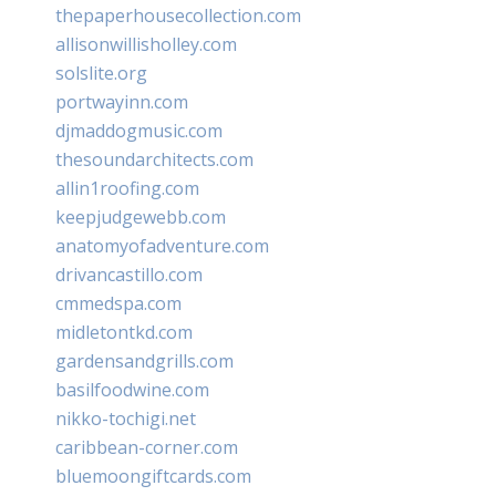
thepaperhousecollection.com
allisonwillisholley.com
solslite.org
portwayinn.com
djmaddogmusic.com
thesoundarchitects.com
allin1roofing.com
keepjudgewebb.com
anatomyofadventure.com
drivancastillo.com
cmmedspa.com
midletontkd.com
gardensandgrills.com
basilfoodwine.com
nikko-tochigi.net
caribbean-corner.com
bluemoongiftcards.com