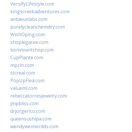
VersifyLifestyle.com
kingscreekadventures.com
antaeuslabs.com
purelycleanchemdry.com
WishOping.com
shoplegacee.com
bonvivantshop.com
CupPlante.com
mpzin.com
stcreal.com
PopUpFlea.com
valueml.com
rebeccatorresjewelry.com
jmpbliss.com
drjorgerico.com
queensushipa.com
wendyweimerdds.com