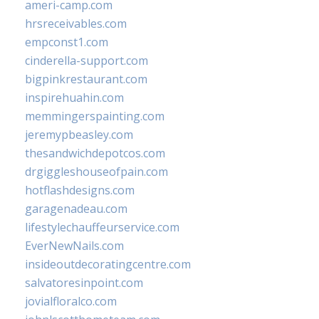
ameri-camp.com
hrsreceivables.com
empconst1.com
cinderella-support.com
bigpinkrestaurant.com
inspirehuahin.com
memmingerspainting.com
jeremypbeasley.com
thesandwichdepotcos.com
drgiggleshouseofpain.com
hotflashdesigns.com
garagenadeau.com
lifestylechauffeurservice.com
EverNewNails.com
insideoutdecoratingcentre.com
salvatoresinpoint.com
jovialfloralco.com