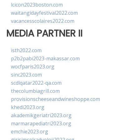
lcicon2023boston.com
waitangidayfestival2022.com
vacancesscolaires2022.com
MEDIA PARTNER II
isth2022.com
p2b2pabi2023-makassar.com
wocfparis2023.org
sinc2023.com
scdlqatar2022-qa.com
thecolumbiagrill.com
provisionscheeseandwineshoppe.com
khedi2023.org
akademikgeriatri2023.org
marmarapediatri2023.org
emchie2023.org
girisimselradyoloji2022.org