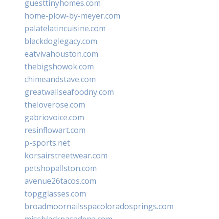
guesttinyhomes.com
home-plow-by-meyer.com
palatelatincuisine.com
blackdoglegacy.com
eatvivahouston.com
thebigshowok.com
chimeandstave.com
greatwallseafoodny.com
theloverose.com
gabriovoice.com
resinflowart.com
p-sports.net
korsairstreetwear.com
petshopallston.com
avenue26tacos.com
topgglasses.com
broadmoornailsspacoloradosprings.com
missblackpasadena.com