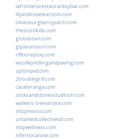
lafronterarestauranteybar.com
lilyandrosetearoom.com
olivesburgberrypatch.com
theslushkids.com
giobastian.com
glpascensori.com
rifloorepoxy.com
woolleymillingandpaving.com
uptonpvd.com
2troublegrill.com
casateranga.com
sticksandstonesstudiooh.com
walkers-treeservice.com
shopmossi.com
untamedcollectivesd.com
mxpwellness.com
infernocanine.com